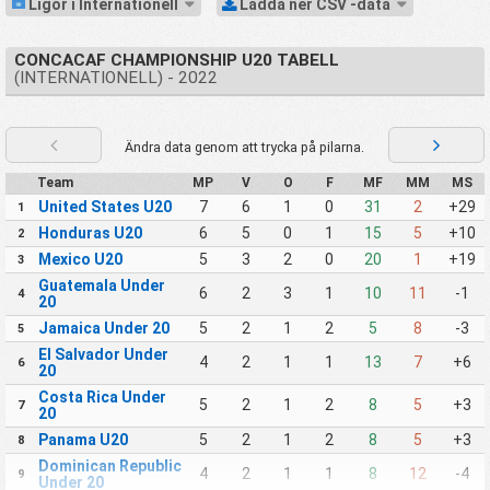
Ligor i Internationell
Ladda ner CSV -data
CONCACAF CHAMPIONSHIP U20 TABELL
(INTERNATIONELL) - 2022
Ändra data genom att trycka på pilarna.
Team
MP
V
O
F
MF
MM
MS
United States U20
7
6
1
0
31
2
+29
1
Honduras U20
6
5
0
1
15
5
+10
2
Mexico U20
5
3
2
0
20
1
+19
3
Guatemala Under
6
2
3
1
10
11
-1
4
20
Jamaica Under 20
5
2
1
2
5
8
-3
5
El Salvador Under
4
2
1
1
13
7
+6
6
20
Costa Rica Under
5
2
1
2
8
5
+3
7
20
Panama U20
5
2
1
2
8
5
+3
8
Dominican Republic
4
2
1
1
8
12
-4
9
Under 20