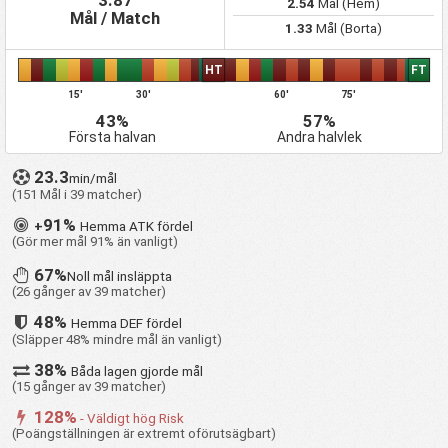
3.87
2.54
Mål (Hem)
Mål / Match
1.33
Mål (Borta)
HT
FT
15'
30'
60'
75'
43%
57%
Första halvan
Andra halvlek
23.3
min/mål
(151 Mål i 39 matcher)
91%
+
Hemma ATK fördel
(Gör mer mål 91% än vanligt)
67%
Noll mål insläppta
(26 gånger av 39 matcher)
48%
Hemma DEF fördel
(Släpper 48% mindre mål än vanligt)
38%
Båda lagen gjorde mål
(15 gånger av 39 matcher)
128%
- Väldigt hög Risk
(Poängställningen är extremt oförutsägbart)