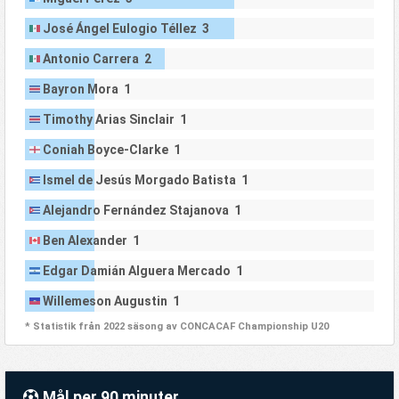
José Ángel Eulogio Téllez 3
Antonio Carrera 2
Bayron Mora 1
Timothy Arias Sinclair 1
Coniah Boyce-Clarke 1
Ismel de Jesús Morgado Batista 1
Alejandro Fernández Stajanova 1
Ben Alexander 1
Edgar Damián Alguera Mercado 1
Willemeson Augustin 1
* Statistik från 2022 säsong av CONCACAF Championship U20
Mål per 90 minuter