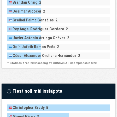
Brandan Craig 2
Josimar Alcócer 2
Greibel Palma Gonzáles 2
Rey Ángel Rodríguez Cordero 2
Javier Antonio Arriaga Chávez 2
Odín Jafeth Ramos Peña 2
César Alexander Orellana Hernández 2
* Statistik från 2022 säsong av CONCACAF Championship U20
Flest noll mål insläppta
Christopher Brady 5
Miguel Pérez 3