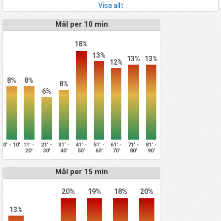
Visa allt
Mål per 10 min
18%
13%
13%
13%
12%
8%
8%
8%
6%
0' - 10'
11' -
21' -
31' -
41' -
51' -
61' -
71' -
81' -
20'
30'
40'
50'
60'
70'
80'
90'
Mål per 15 min
20%
19%
18%
20%
13%