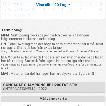
Cuba U20
4
2
0
2
7
4
+3
Visa allt - 20 Lag
10
Canada Under 20
4
1
2
1
7
4
+3
11
Haiti Under 20
4
1
2
1
8
6
+2
12
Trinidad and
4
1
1
2
8
13
-5
13
Tobago Under 20
Terminologi
St Kitts and Nevis
3
0
0
3
0
20
-20
14
Under 20
MPM
: Snitt poäng plockade per match över hela tävlingen.
Högt nummer indikerar starkare lag.
Antigua and
3
0
0
3
0
8
-8
15
Barbuda Under 20
HN
: Tabell över lag med det högsta antalet matcher där 0 mål blivit
insläppta. Statistik tas från aktuella ligor.
Aruba Under 20
3
0
0
3
2
11
-9
16
*Lag måste ha spelat minst 7 matcher innan de kvalificerar för denna CS-tabell.
Suriname Under 20
3
0
0
3
0
14
-14
17
BLGM
: Lista av lag med det högsta antalet matcher där båda lagen
Puerto Rico U20
1
0
0
1
0
6
-6
18
har fått poäng. Statistik från lagets inhemska liga körs endast.
* Lag måste ha spelat minst 7 matcher innan de kvalificerar sig för denna BLGM-
Nicaragua Under
1
0
0
1
0
5
-5
19
tabell.
20
MAG
: Matcher där det här laget har misslyckats att göra mål.
Curacao Under 20
1
0
0
1
1
4
-3
20
CONCACAF CHAMPIONSHIP U20STATISTIK
(INTERNATIONELL) - 2022
Mål värmekarta