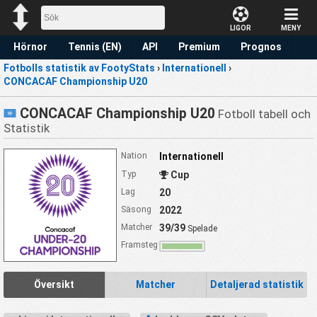
LIGOR
MENY
Hörnor
Tennis (EN)
API
Premium
Prognos
Fotbolls statistik av FootyStats
›
Internationell
›
CONCACAF Championship U20
CONCACAF Championship U20
Fotboll tabell och
Statistik
Nation
Internationell
Typ
Cup
Lag
20
Säsong
2022
Matcher
39/39
Spelade
Framsteg
Översikt
Matcher
Detaljerad statistik