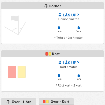
Hörnor
LÅS UPP
Hörnor / match
Hem
Borta
* Totala hörn / match
Kort
LÅS UPP
Kort / match
Hem
Borta
* Rött kort = 2 kort.
Över - Kort
Över - Hörn