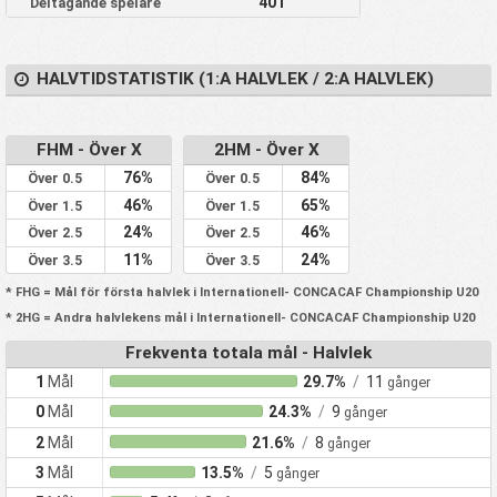
401
Deltagande spelare
HALVTIDSTATISTIK (1:A HALVLEK / 2:A HALVLEK)
FHM - Över X
2HM - Över X
76%
84%
Över 0.5
Över 0.5
46%
65%
Över 1.5
Över 1.5
24%
46%
Över 2.5
Över 2.5
11%
24%
Över 3.5
Över 3.5
* FHG = Mål för första halvlek i Internationell- CONCACAF Championship U20
* 2HG = Andra halvlekens mål i Internationell- CONCACAF Championship U20
Frekventa totala mål - Halvlek
1
Mål
29.7%
/
11
gånger
0
Mål
24.3%
/
9
gånger
2
Mål
21.6%
/
8
gånger
3
Mål
13.5%
/
5
gånger