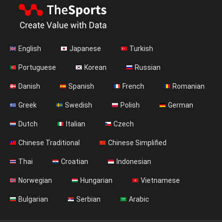
English
Japanese
Turkish
Portuguese
Korean
Russian
Danish
Spanish
French
Romanian
Greek
Swedish
Polish
German
Dutch
Italian
Czech
Chinese Traditional
Chinese Simplified
Thai
Croatian
Indonesian
Norwegian
Hungarian
Vietnamese
Bulgarian
Serbian
Arabic