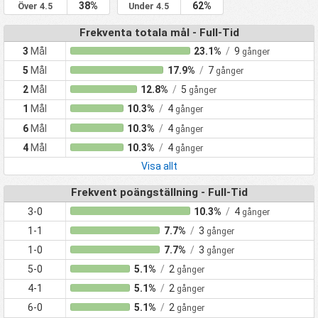
38%
62%
Över 4.5
Under 4.5
Frekventa totala mål - Full-Tid
3
Mål
23.1%
/
9
gånger
5
Mål
17.9%
/
7
gånger
2
Mål
12.8%
/
5
gånger
1
Mål
10.3%
/
4
gånger
6
Mål
10.3%
/
4
gånger
4
Mål
10.3%
/
4
gånger
Visa allt
Frekvent poängställning - Full-Tid
3-0
10.3%
/
4
gånger
1-1
7.7%
/
3
gånger
1-0
7.7%
/
3
gånger
5-0
5.1%
/
2
gånger
4-1
5.1%
/
2
gånger
6-0
5.1%
/
2
gånger