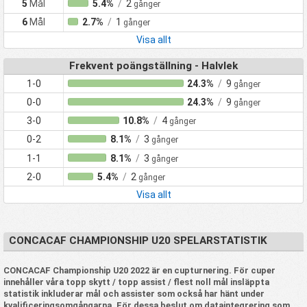
5
Mål
5.4%
/
2
gånger
6
Mål
2.7%
/
1
gånger
Visa allt
Frekvent poängställning - Halvlek
1-0
24.3%
/
9
gånger
0-0
24.3%
/
9
gånger
3-0
10.8%
/
4
gånger
0-2
8.1%
/
3
gånger
1-1
8.1%
/
3
gånger
2-0
5.4%
/
2
gånger
Visa allt
CONCACAF CHAMPIONSHIP U20 SPELARSTATISTIK
CONCACAF Championship U20 2022 är en cupturnering. För cuper
innehåller våra topp skytt / topp assist / flest noll mål insläppta
statistik inkluderar mål och assister som också har hänt under
kvalificeringsomgångarna. För dessa beslut om dataintegrering som