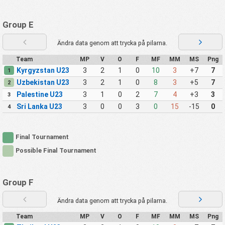
Group E
Ändra data genom att trycka på pilarna.
Team
MP
V
O
F
MF
MM
MS
Png
Kyrgyzstan U23
3
2
1
0
10
3
+7
7
1
Uzbekistan U23
3
2
1
0
8
3
+5
7
2
Palestine U23
3
1
0
2
7
4
+3
3
3
Sri Lanka U23
3
0
0
3
0
15
-15
0
4
Final Tournament
Possible Final Tournament
Group F
Ändra data genom att trycka på pilarna.
Team
MP
V
O
F
MF
MM
MS
Png