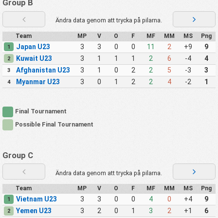
Group B
Ändra data genom att trycka på pilarna.
Team
MP
V
O
F
MF
MM
MS
Png
Japan U23
3
3
0
0
11
2
+9
9
1
Kuwait U23
3
1
1
1
2
6
-4
4
2
Afghanistan U23
3
1
0
2
2
5
-3
3
3
Myanmar U23
3
0
1
2
2
4
-2
1
4
Final Tournament
Possible Final Tournament
Group C
Ändra data genom att trycka på pilarna.
Team
MP
V
O
F
MF
MM
MS
Png
Vietnam U23
3
3
0
0
4
0
+4
9
1
Yemen U23
3
2
0
1
3
2
+1
6
2