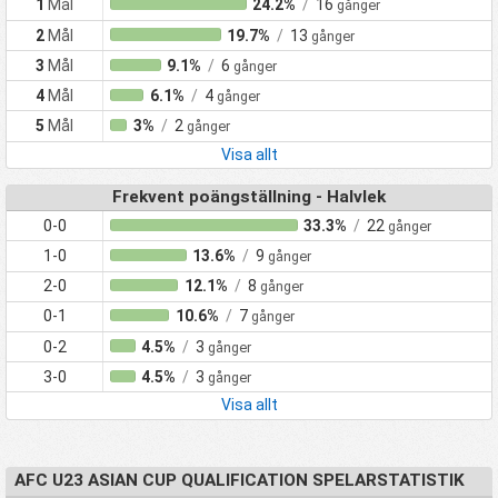
1
Mål
24.2%
/
16
gånger
2
Mål
19.7%
/
13
gånger
3
Mål
9.1%
/
6
gånger
4
Mål
6.1%
/
4
gånger
5
Mål
3%
/
2
gånger
Visa allt
Frekvent poängställning - Halvlek
0-0
33.3%
/
22
gånger
1-0
13.6%
/
9
gånger
2-0
12.1%
/
8
gånger
0-1
10.6%
/
7
gånger
0-2
4.5%
/
3
gånger
3-0
4.5%
/
3
gånger
Visa allt
AFC U23 ASIAN CUP QUALIFICATION SPELARSTATISTIK