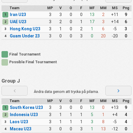
Team
MP
V
O
F
MF
MM
MS
Png
Iran U23
3
3
0
0
13
2
+11
9
1
UAE U23
3
2
0
1
17
3
+14
6
2
Hong Kong U23
3
1
0
2
1
6
-5
3
3
Guam Under 23
3
0
0
3
0
20
-20
0
4
Final Tournament
Possible Final Tournament
Group J
Ändra data genom att trycka på pilarna.
Team
MP
V
O
F
MF
MM
MS
Png
South Korea U23
3
3
0
0
13
0
+13
9
1
Indonesia U23
3
1
1
1
5
1
+4
4
2
Laos U23
3
1
1
1
3
8
-5
4
3
Macau U23
3
0
0
3
1
13
-12
0
4