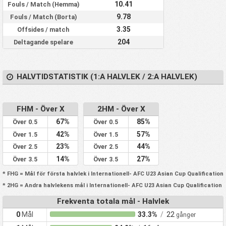
10.41
Fouls / Match (Hemma)
9.78
Fouls / Match (Borta)
3.35
Offsides / match
204
Deltagande spelare
HALVTIDSTATISTIK (1:A HALVLEK / 2:A HALVLEK)
FHM - Över X
2HM - Över X
67%
85%
Över 0.5
Över 0.5
42%
57%
Över 1.5
Över 1.5
23%
44%
Över 2.5
Över 2.5
14%
27%
Över 3.5
Över 3.5
* FHG = Mål för första halvlek i Internationell- AFC U23 Asian Cup Qualification
* 2HG = Andra halvlekens mål i Internationell- AFC U23 Asian Cup Qualification
Frekventa totala mål - Halvlek
0
Mål
33.3%
/
22
gånger