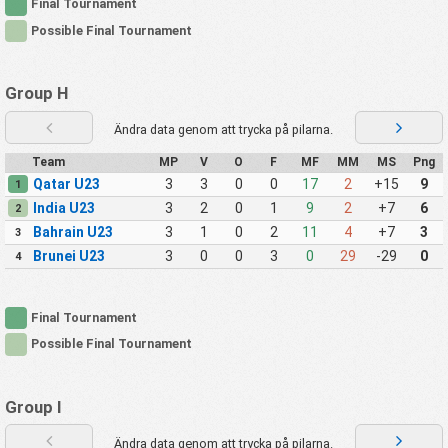
Final Tournament
Possible Final Tournament
Group H
Ändra data genom att trycka på pilarna.
Team
MP
V
O
F
MF
MM
MS
Png
Qatar U23
3
3
0
0
17
2
+15
9
1
India U23
3
2
0
1
9
2
+7
6
2
Bahrain U23
3
1
0
2
11
4
+7
3
3
Brunei U23
3
0
0
3
0
29
-29
0
4
Final Tournament
Possible Final Tournament
Group I
Ändra data genom att trycka på pilarna.