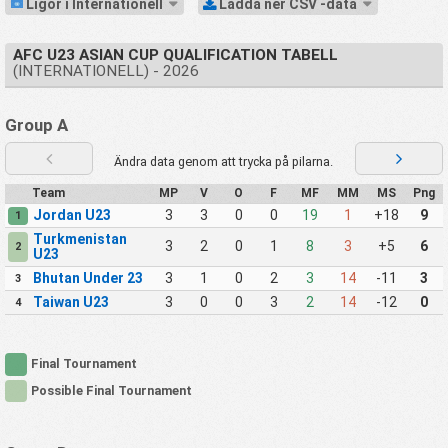
Ligor i Internationell
Ladda ner CSV -data
AFC U23 ASIAN CUP QUALIFICATION TABELL
(INTERNATIONELL) - 2026
Group A
Ändra data genom att trycka på pilarna.
Team
MP
V
O
F
MF
MM
MS
Png
Jordan U23
3
3
0
0
19
1
+18
9
1
Turkmenistan
3
2
0
1
8
3
+5
6
2
U23
Bhutan Under 23
3
1
0
2
3
14
-11
3
3
Taiwan U23
3
0
0
3
2
14
-12
0
4
Final Tournament
Possible Final Tournament