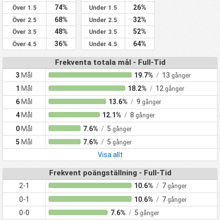
74%
26%
Över 1.5
Under 1.5
68%
32%
Över 2.5
Under 2.5
48%
52%
Över 3.5
Under 3.5
36%
64%
Över 4.5
Under 4.5
Frekventa totala mål - Full-Tid
3
Mål
19.7%
/
13
gånger
1
Mål
18.2%
/
12
gånger
6
Mål
13.6%
/
9
gånger
4
Mål
12.1%
/
8
gånger
0
Mål
7.6%
/
5
gånger
5
Mål
7.6%
/
5
gånger
Visa allt
Frekvent poängställning - Full-Tid
2-1
10.6%
/
7
gånger
0-1
10.6%
/
7
gånger
0-0
7.6%
/
5
gånger