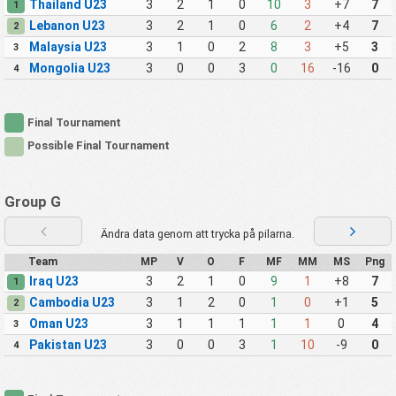
Thailand U23
3
2
1
0
10
3
+7
7
1
Lebanon U23
3
2
1
0
6
2
+4
7
2
Malaysia U23
3
1
0
2
8
3
+5
3
3
Mongolia U23
3
0
0
3
0
16
-16
0
4
Final Tournament
Possible Final Tournament
Group G
Ändra data genom att trycka på pilarna.
Team
MP
V
O
F
MF
MM
MS
Png
Iraq U23
3
2
1
0
9
1
+8
7
1
Cambodia U23
3
1
2
0
1
0
+1
5
2
Oman U23
3
1
1
1
1
1
0
4
3
Pakistan U23
3
0
0
3
1
10
-9
0
4