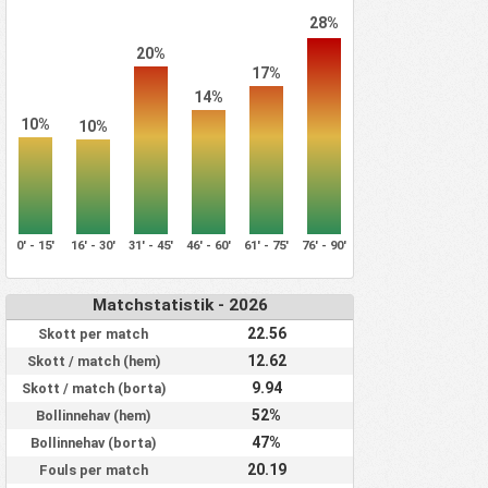
28%
20%
17%
14%
10%
10%
0' - 15'
16' - 30'
31' - 45'
46' - 60'
61' - 75'
76' - 90'
Matchstatistik - 2026
22.56
Skott per match
12.62
Skott / match (hem)
9.94
Skott / match (borta)
52%
Bollinnehav (hem)
47%
Bollinnehav (borta)
20.19
Fouls per match