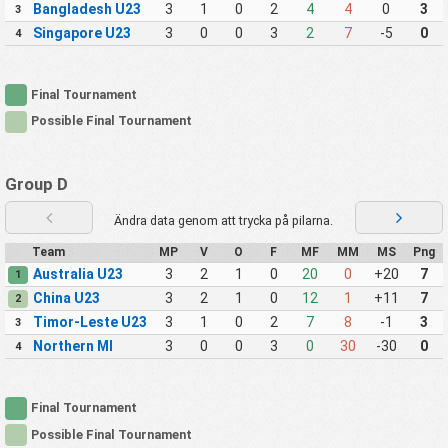
Bangladesh U23
3
1
0
2
4
4
0
3
3
Singapore U23
3
0
0
3
2
7
-5
0
4
Final Tournament
Possible Final Tournament
Group D
Ändra data genom att trycka på pilarna.
Team
MP
V
O
F
MF
MM
MS
Png
Australia U23
3
2
1
0
20
0
+20
7
1
China U23
3
2
1
0
12
1
+11
7
2
Timor-Leste U23
3
1
0
2
7
8
-1
3
3
Northern MI
3
0
0
3
0
30
-30
0
4
Final Tournament
Possible Final Tournament