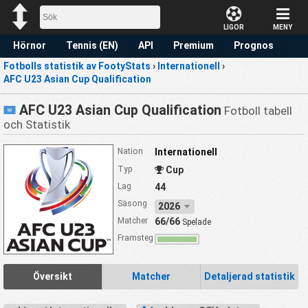
LIGOR
MENY
Hörnor
Tennis (EN)
API
Premium
Prognos
Fotbolls statistik av FootyStats
›
Internationell
›
AFC U23 Asian Cup Qualification
AFC U23 Asian Cup Qualification
Fotboll tabell
och Statistik
Nation
Internationell
Typ
Cup
Lag
44
Säsong
2026
Matcher
66/66
Spelade
Framsteg
Översikt
Matcher
Detaljerad statistik