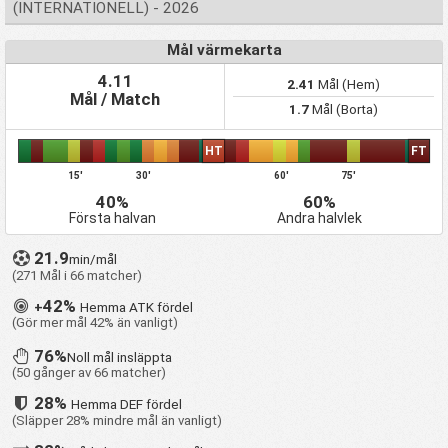
(INTERNATIONELL) - 2026
Mål värmekarta
4.11
2.41
Mål (Hem)
Mål / Match
1.7
Mål (Borta)
HT
FT
15'
30'
60'
75'
40%
60%
Första halvan
Andra halvlek
21.9
min/mål
(271 Mål i 66 matcher)
42%
+
Hemma ATK fördel
(Gör mer mål 42% än vanligt)
76%
Noll mål insläppta
(50 gånger av 66 matcher)
28%
Hemma DEF fördel
(Släpper 28% mindre mål än vanligt)