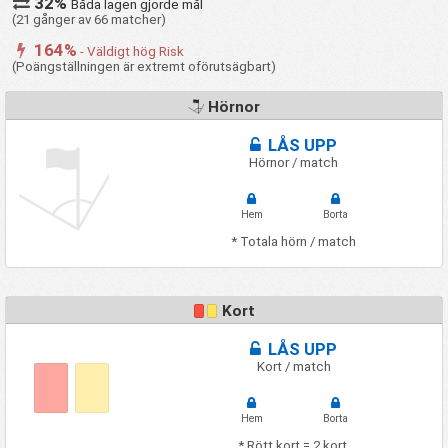
32%
Båda lagen gjorde mål
(21 gånger av 66 matcher)
164%
- Väldigt hög Risk
(Poängställningen är extremt oförutsägbart)
Hörnor
LÅS UPP
Hörnor / match
Hem
Borta
* Totala hörn / match
Kort
LÅS UPP
Kort / match
Hem
Borta
* Rött kort = 2 kort.