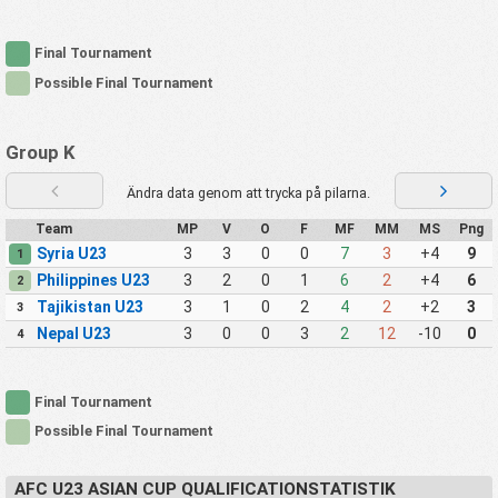
Final Tournament
Possible Final Tournament
Group K
Ändra data genom att trycka på pilarna.
Team
MP
V
O
F
MF
MM
MS
Png
Syria U23
3
3
0
0
7
3
+4
9
1
Philippines U23
3
2
0
1
6
2
+4
6
2
Tajikistan U23
3
1
0
2
4
2
+2
3
3
Nepal U23
3
0
0
3
2
12
-10
0
4
Final Tournament
Possible Final Tournament
AFC U23 ASIAN CUP QUALIFICATIONSTATISTIK