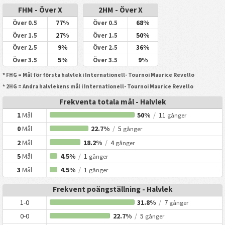
FHM - Över X
2HM - Över X
77%
68%
Över 0.5
Över 0.5
27%
50%
Över 1.5
Över 1.5
9%
36%
Över 2.5
Över 2.5
5%
9%
Över 3.5
Över 3.5
* FHG = Mål för första halvlek i Internationell- Tournoi Maurice Revello
* 2HG = Andra halvlekens mål i Internationell- Tournoi Maurice Revello
Frekventa totala mål - Halvlek
1
Mål
50%
/
11
gånger
0
Mål
22.7%
/
5
gånger
2
Mål
18.2%
/
4
gånger
5
Mål
4.5%
/
1
gånger
3
Mål
4.5%
/
1
gånger
Frekvent poängställning - Halvlek
1-0
31.8%
/
7
gånger
0-0
22.7%
/
5
gånger