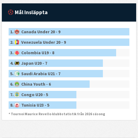
Mål Insläppta
1.
Canada Under 20 - 9
2.
Venezuela Under 20 - 9
3.
Colombia U19 - 8
4.
Japan U20 - 7
5.
Saudi Arabia U21 - 7
6.
China Youth - 6
7.
Congo U20 - 5
8.
Tunisia U23 - 5
* Tournoi Maurice Revello klubbstatistik från 2026 säsong