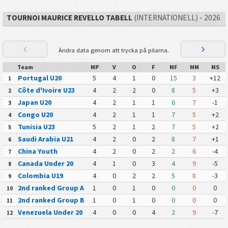
TOURNOI MAURICE REVELLO TABELL
(INTERNATIONELL) - 2026
Ändra data genom att trycka på pilarna.
Team
MP
V
O
F
MF
MM
MS
Portugal U20
5
4
1
0
15
3
+12
1
Côte d'Ivoire U23
4
2
2
0
8
5
+3
2
Japan U20
4
2
1
1
6
7
-1
3
Congo U20
4
2
1
1
7
5
+2
4
Tunisia U23
5
2
1
2
7
5
+2
5
Saudi Arabia U21
4
2
0
2
8
7
+1
6
China Youth
4
2
0
2
2
6
-4
7
Canada Under 20
4
1
0
3
4
9
-5
8
Colombia U19
4
0
2
2
5
8
-3
9
2nd ranked Group A
1
0
1
0
0
0
0
10
2nd ranked Group B
1
0
1
0
0
0
0
11
Venezuela Under 20
4
0
0
4
2
9
-7
12