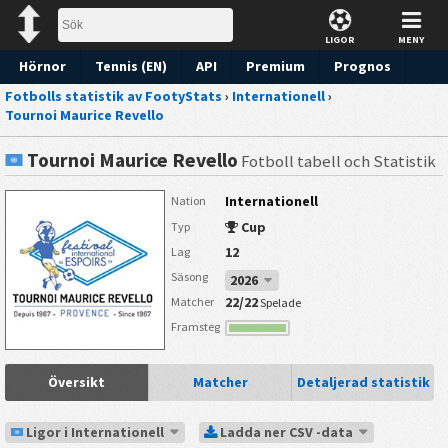
LIGOR
MENY
Hörnor
Tennis (EN)
API
Premium
Prognos
Fotbolls statistik av FootyStats
›
Internationell
›
Tournoi Maurice Revello
Tournoi Maurice Revello
Fotboll tabell och Statistik
Internationell
Nation
Cup
Typ
12
Lag
Säsong
2026
22/22
Matcher
Spelade
Framsteg
Översikt
Matcher
Detaljerad statistik
Ligor i Internationell
Ladda ner CSV -data