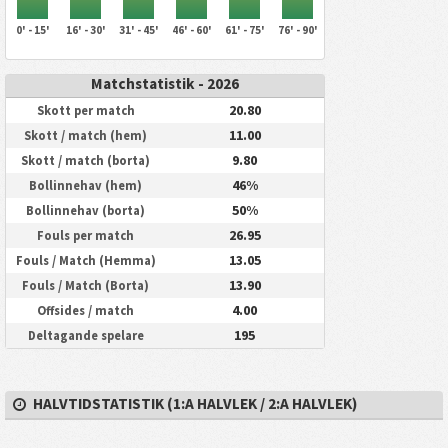
0' - 15'
16' - 30'
31' - 45'
46' - 60'
61' - 75'
76' - 90'
Matchstatistik - 2026
20.80
Skott per match
11.00
Skott / match (hem)
9.80
Skott / match (borta)
46%
Bollinnehav (hem)
50%
Bollinnehav (borta)
26.95
Fouls per match
13.05
Fouls / Match (Hemma)
13.90
Fouls / Match (Borta)
4.00
Offsides / match
195
Deltagande spelare
HALVTIDSTATISTIK (1:A HALVLEK / 2:A HALVLEK)