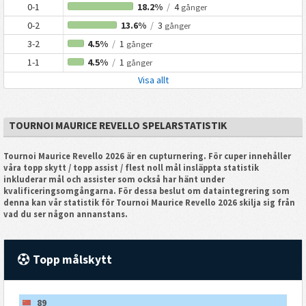
0-1
18.2%
/
4
gånger
0-2
13.6%
/
3
gånger
3-2
4.5%
/
1
gånger
1-1
4.5%
/
1
gånger
Visa allt
TOURNOI MAURICE REVELLO SPELARSTATISTIK
Tournoi Maurice Revello 2026 är en cupturnering. För cuper innehåller
våra topp skytt / topp assist / flest noll mål insläppta statistik
inkluderar mål och assister som också har hänt under
kvalificeringsomgångarna. För dessa beslut om dataintegrering som
denna kan vår statistik för Tournoi Maurice Revello 2026 skilja sig från
vad du ser någon annanstans.
Topp målskytt
89