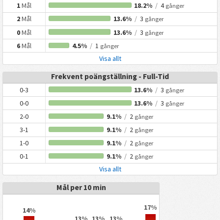
1
Mål
18.2%
/
4
gånger
2
Mål
13.6%
/
3
gånger
0
Mål
13.6%
/
3
gånger
6
Mål
4.5%
/
1
gånger
Visa allt
Frekvent poängställning - Full-Tid
0-3
13.6%
/
3
gånger
0-0
13.6%
/
3
gånger
2-0
9.1%
/
2
gånger
3-1
9.1%
/
2
gånger
1-0
9.1%
/
2
gånger
0-1
9.1%
/
2
gånger
Visa allt
Mål per 10 min
17%
14%
13%
13%
13%