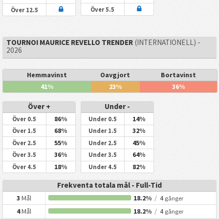
Över 5.5
Över 12.5
TOURNOI MAURICE REVELLO TRENDER
(INTERNATIONELL) -
2026
Hemmavinst
Oavgjort
Bortavinst
41%
23%
36%
Över +
Under -
86%
14%
Över 0.5
Under 0.5
68%
32%
Över 1.5
Under 1.5
55%
45%
Över 2.5
Under 2.5
36%
64%
Över 3.5
Under 3.5
18%
82%
Över 4.5
Under 4.5
Frekventa totala mål - Full-Tid
3
Mål
18.2%
/
4
gånger
4
Mål
18.2%
/
4
gånger