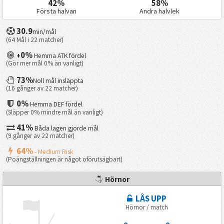
42%
58%
Första halvan
Andra halvlek
30.9
min/mål
(64 Mål i 22 matcher)
0%
+
Hemma ATK fördel
(Gör mer mål 0% än vanligt)
73%
Noll mål insläppta
(16 gånger av 22 matcher)
0%
Hemma DEF fördel
(Släpper 0% mindre mål än vanligt)
41%
Båda lagen gjorde mål
(9 gånger av 22 matcher)
64%
- Medium Risk
(Poängställningen är något oförutsägbart)
Hörnor
LÅS UPP
Hörnor / match