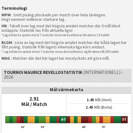
Terminologi
MPM
: Snitt poäng plockade per match över hela tävlingen.
Högt nummer indikerar starkare lag.
HN
: Tabell över lag med det högsta antalet matcher där 0 mål blivit
insläppta. Statistik tas från aktuella ligor.
*Lag måste ha spelat minst 7 matcher innan de kvalificerar för denna CS-tabell.
BLGM
: Lista av lag med det högsta antalet matcher där båda lagen har
fått poäng. Statistik från lagets inhemska liga körs endast.
* Lag måste ha spelat minst 7 matcher innan de kvalificerar sig för denna BLGM-tabell.
MAG
: Matcher där det här laget har misslyckats att göra mål.
TOURNOI MAURICE REVELLOSTATISTIK
(INTERNATIONELL) -
2026
Mål värmekarta
2.91
1.45
Mål (Hem)
Mål / Match
1.45
Mål (Borta)
HT
FT
15'
30'
60'
75'