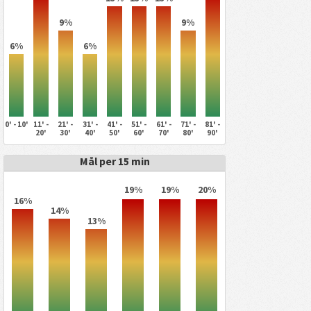
9%
9%
6%
6%
0' - 10'
11' -
21' -
31' -
41' -
51' -
61' -
71' -
81' -
20'
30'
40'
50'
60'
70'
80'
90'
Mål per 15 min
19%
19%
20%
16%
14%
13%