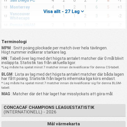
San Diego FC
4
2
0
2
7
8
-1
11
Monterrey
4
1
2
1
6
5
+1
12
Visa allt - 27 Lag
Vancouver
4
1
1
2
3
5
-2
13
Whitecaps
Pumas UNAM
2
1
0
1
2
4
-2
14
Sporting San
2
0
2
0
1
1
0
15
Miguelito
Terminologi
Inter Miami
2
0
2
0
1
1
0
16
MPM
: Snitt poäng plockade per match över hela tävlingen.
Olimpia
2
0
1
1
1
2
-1
17
Högt nummer indikerar starkare lag.
Xelajú
2
0
1
1
1
3
-2
18
HN
: Tabell över lag med det högsta antalet matcher där 0 mål blivit
insläppta. Statistik tas från aktuella ligor.
Cartaginés
2
0
1
1
0
2
-2
19
*Lag måste ha spelat minst 7 matcher innan de kvalificerar för denna CS-tabell.
Alajuelense
2
0
1
1
2
3
-1
20
BLGM
: Lista av lag med det högsta antalet matcher där båda lagen
Forge FC
2
0
1
1
1
4
-3
21
har fått poäng. Statistik från lagets inhemska liga körs endast.
* Lag måste ha spelat minst 7 matcher innan de kvalificerar sig för denna BLGM-
Universidad O&M
2
0
0
2
0
13
-13
22
tabell.
Mount Pleasant
2
0
0
2
0
6
-6
23
MAG
: Matcher där det här laget har misslyckats att göra mål.
Academy FC
Defence Force
2
0
0
2
0
12
-12
24
CONCACAF CHAMPIONS LEAGUESTATISTIK
Atlético Ottawa
2
0
0
2
0
7
-7
25
(INTERNATIONELL) - 2026
Vancouver FC
2
0
0
2
0
8
-8
26
Real España
2
0
0
2
1
7
-6
27
Mål värmekarta