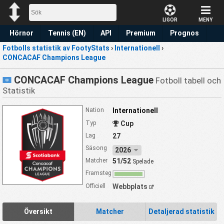
LIGOR
MENY
Hörnor
Tennis (EN)
API
Premium
Prognos
Fotbolls statistik av FootyStats
›
Internationell
›
CONCACAF Champions League
CONCACAF Champions League
Fotboll tabell och
Statistik
Nation
Internationell
Typ
Cup
Lag
27
Säsong
2026
Matcher
51/52
Spelade
Framsteg
Officiell
Webbplats
Översikt
Matcher
Detaljerad statistik