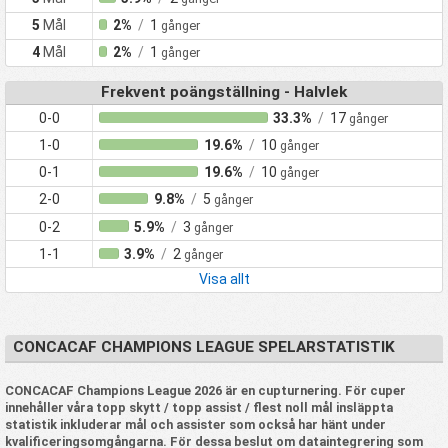
5
Mål
2%
/
1
gånger
4
Mål
2%
/
1
gånger
Frekvent poängställning - Halvlek
0-0
33.3%
/
17
gånger
1-0
19.6%
/
10
gånger
0-1
19.6%
/
10
gånger
2-0
9.8%
/
5
gånger
0-2
5.9%
/
3
gånger
1-1
3.9%
/
2
gånger
Visa allt
CONCACAF CHAMPIONS LEAGUE SPELARSTATISTIK
CONCACAF Champions League 2026 är en cupturnering. För cuper
innehåller våra topp skytt / topp assist / flest noll mål insläppta
statistik inkluderar mål och assister som också har hänt under
kvalificeringsomgångarna. För dessa beslut om dataintegrering som