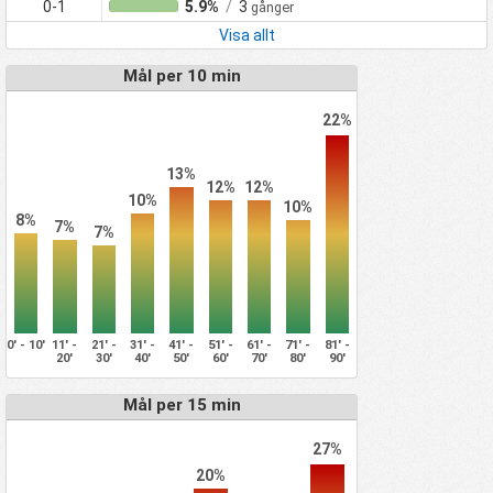
0-1
5.9%
/
3
gånger
Visa allt
Mål per 10 min
22%
13%
12%
12%
10%
10%
8%
7%
7%
0' - 10'
11' -
21' -
31' -
41' -
51' -
61' -
71' -
81' -
20'
30'
40'
50'
60'
70'
80'
90'
Mål per 15 min
27%
20%