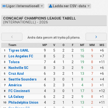
Ligor i Internationell
Ladda ner CSV -data
CONCACAF CHAMPIONS LEAGUE TABELL
(INTERNATIONELL) - 2026
Ändra data genom att trycka på pilarna.
Team
MP
V
O
F
MF
MM
MS
Tigres UANL
9
5
2
2
15
9
+6
1
Los Angeles FC
8
5
2
1
16
9
+7
2
Toluca
7
4
1
2
19
8
+11
3
Nashville SC
8
3
3
2
9
3
+6
4
Cruz Azul
6
3
2
1
13
7
+6
5
Seattle Sounders
4
3
0
1
8
4
+4
6
América
6
2
3
1
4
3
+1
7
FC Cincinnati
4
3
0
1
17
5
+12
8
LA Galaxy
6
2
2
2
9
8
+1
9
Philadelphia Union
4
2
1
1
13
2
+11
10