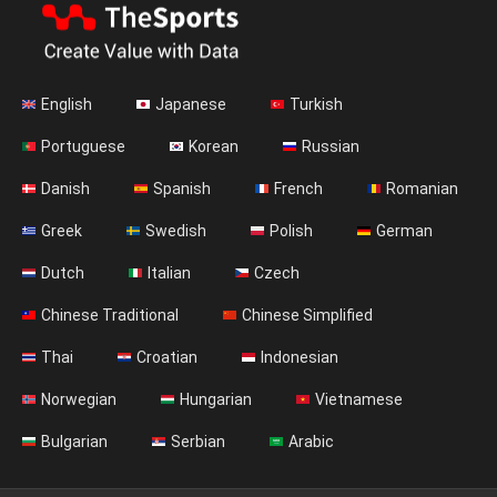
English
Japanese
Turkish
Portuguese
Korean
Russian
Danish
Spanish
French
Romanian
Greek
Swedish
Polish
German
Dutch
Italian
Czech
Chinese Traditional
Chinese Simplified
Thai
Croatian
Indonesian
Norwegian
Hungarian
Vietnamese
Bulgarian
Serbian
Arabic