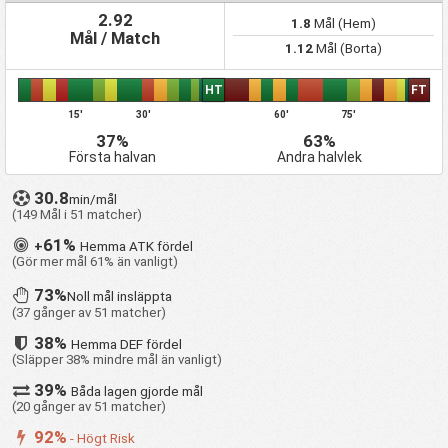
2.92
1.8
Mål (Hem)
Mål / Match
1.12
Mål (Borta)
HT
FT
15'
30'
60'
75'
37%
63%
Första halvan
Andra halvlek
30.8
min/mål
(149 Mål i 51 matcher)
61%
+
Hemma ATK fördel
(Gör mer mål 61% än vanligt)
73%
Noll mål insläppta
(37 gånger av 51 matcher)
38%
Hemma DEF fördel
(Släpper 38% mindre mål än vanligt)
39%
Båda lagen gjorde mål
(20 gånger av 51 matcher)
92%
- Högt Risk