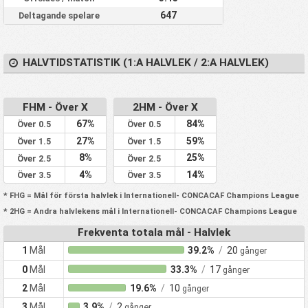
647
Deltagande spelare
HALVTIDSTATISTIK (1:A HALVLEK / 2:A HALVLEK)
FHM - Över X
2HM - Över X
67%
84%
Över 0.5
Över 0.5
27%
59%
Över 1.5
Över 1.5
8%
25%
Över 2.5
Över 2.5
4%
14%
Över 3.5
Över 3.5
* FHG = Mål för första halvlek i Internationell- CONCACAF Champions League
* 2HG = Andra halvlekens mål i Internationell- CONCACAF Champions League
Frekventa totala mål - Halvlek
1
Mål
39.2%
/
20
gånger
0
Mål
33.3%
/
17
gånger
2
Mål
19.6%
/
10
gånger
3
Mål
3.9%
/
2
gånger