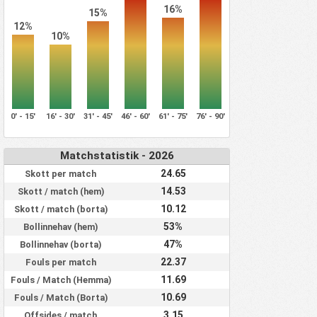
16%
15%
12%
10%
0' - 15'
16' - 30'
31' - 45'
46' - 60'
61' - 75'
76' - 90'
Matchstatistik - 2026
24.65
Skott per match
14.53
Skott / match (hem)
10.12
Skott / match (borta)
53%
Bollinnehav (hem)
47%
Bollinnehav (borta)
22.37
Fouls per match
11.69
Fouls / Match (Hemma)
10.69
Fouls / Match (Borta)
3.15
Offsides / match