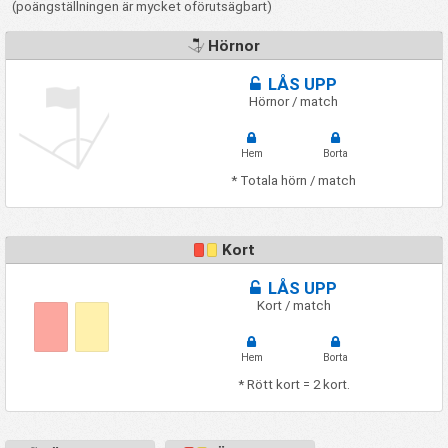
(poängställningen är mycket oförutsägbart)
Hörnor
LÅS UPP
Hörnor / match
Hem
Borta
* Totala hörn / match
Kort
LÅS UPP
Kort / match
Hem
Borta
* Rött kort = 2 kort.