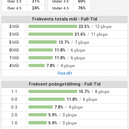
31%
69%
Över 3.5
Under 3.5
24%
76%
Över 4.5
Under 4.5
Frekventa totala mål - Full-Tid
2
Mål
23.5%
/
12
gånger
3
Mål
21.6%
/
11
gånger
5
Mål
13.7%
/
7
gånger
0
Mål
11.8%
/
6
gånger
1
Mål
11.8%
/
6
gånger
4
Mål
7.8%
/
4
gånger
Visa allt
Frekvent poängställning - Full-Tid
1-1
15.7%
/
8
gånger
0-0
11.8%
/
6
gånger
0-3
7.8%
/
4
gånger
2-0
5.9%
/
3
gånger
1-0
5.9%
/
3
gånger