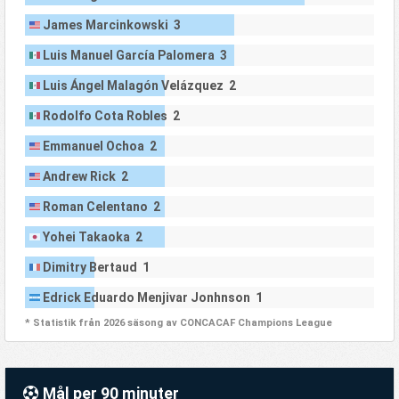
James Marcinkowski 3
Luis Manuel García Palomera 3
Luis Ángel Malagón Velázquez 2
Rodolfo Cota Robles 2
Emmanuel Ochoa 2
Andrew Rick 2
Roman Celentano 2
Yohei Takaoka 2
Dimitry Bertaud 1
Edrick Eduardo Menjivar Jonhnson 1
* Statistik från 2026 säsong av CONCACAF Champions League
Mål per 90 minuter