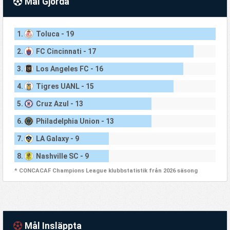
Mål Gjorda
1.
Toluca - 19
2.
FC Cincinnati - 17
3.
Los Angeles FC - 16
4.
Tigres UANL - 15
5.
Cruz Azul - 13
6.
Philadelphia Union - 13
7.
LA Galaxy - 9
8.
Nashville SC - 9
* CONCACAF Champions League klubbstatistik från 2026 säsong
Mål Insläppta