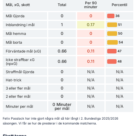
Per 90
Mål, xG, skott
Total
Percentil
minuter
0
0
Mål Gjorda
36
1
0.17
Inblandning i mål
51
0
0
Mål hemma
50
0
0
Mål borta
54
0.66
0.11
Förväntade mål (xG)
47
Icke straffbar xG
0.66
0.11
48
(npxG)
0
N/A
N/A
Straffmål Gjorda
0
N/A
N/A
Hat-trick
0
N/A
N/A
3 eller fler mål
0
N/A
N/A
2 eller fler mål
0 Minuter
N/A
N/A
Minuter per mål
per mål
Felix Passlack har inte gjort några mål så här långt i 2. Bundesliga 2025/2026
säsongen. Vi får se hur de presterar i de kommande matcherna.
Skott tagna