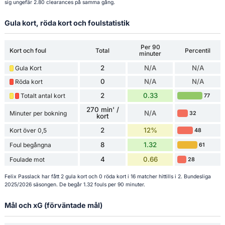
sig ungefär 2.80 clearances på samma gång.
Gula kort, röda kort och foulstatistik
Per 90
Kort och foul
Total
Percentil
minuter
2
N/A
N/A
Gula Kort
0
N/A
N/A
Röda kort
2
0.33
Totalt antal kort
77
270 min' /
N/A
Minuter per bokning
32
kort
2
12%
Kort över 0,5
48
8
1.32
Foul begångna
61
4
0.66
Foulade mot
28
Felix Passlack har fått 2 gula kort och 0 röda kort i 16 matcher hittills i 2. Bundesliga
2025/2026 säsongen. De begår 1.32 fouls per 90 minuter.
Mål och xG (förväntade mål)