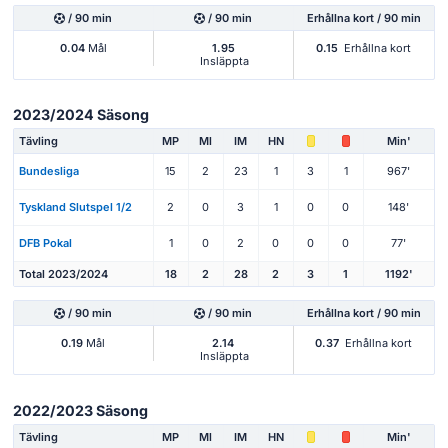
/ 90 min
/ 90 min
Erhållna kort / 90 min
0.04
Mål
1.95
0.15
Erhållna kort
Insläppta
2023/2024 Säsong
Tävling
MP
Ml
IM
HN
Min'
Bundesliga
15
2
23
1
3
1
967'
Tyskland Slutspel 1/2
2
0
3
1
0
0
148'
DFB Pokal
1
0
2
0
0
0
77'
Total 2023/2024
18
2
28
2
3
1
1192'
/ 90 min
/ 90 min
Erhållna kort / 90 min
0.19
Mål
2.14
0.37
Erhållna kort
Insläppta
2022/2023 Säsong
Tävling
MP
Ml
IM
HN
Min'