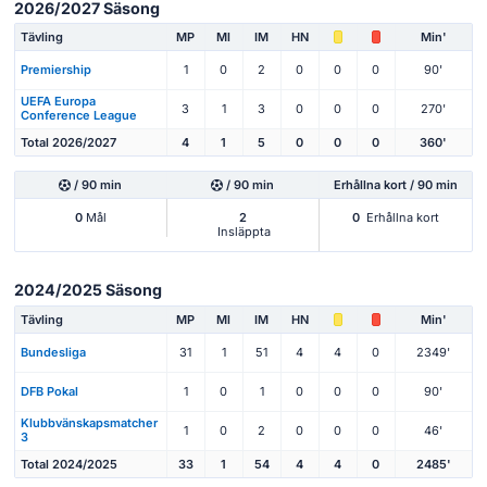
2026/2027 Säsong
Tävling
MP
Ml
IM
HN
Min'
Premiership
1
0
2
0
0
0
90'
UEFA Europa
3
1
3
0
0
0
270'
Conference League
Total 2026/2027
4
1
5
0
0
0
360'
/ 90 min
/ 90 min
Erhållna kort / 90 min
0
Mål
2
0
Erhållna kort
Insläppta
2024/2025 Säsong
Tävling
MP
Ml
IM
HN
Min'
Bundesliga
31
1
51
4
4
0
2349'
DFB Pokal
1
0
1
0
0
0
90'
Klubbvänskapsmatcher
1
0
2
0
0
0
46'
3
Total 2024/2025
33
1
54
4
4
0
2485'