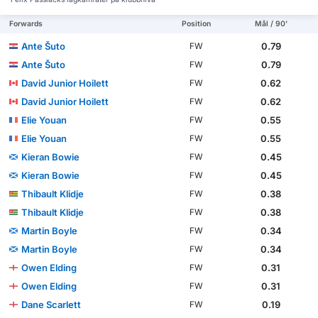
Forwards
Position
Mål / 90'
Ante Šuto
0.79
FW
Ante Šuto
0.79
FW
David Junior Hoilett
0.62
FW
David Junior Hoilett
0.62
FW
Elie Youan
0.55
FW
Elie Youan
0.55
FW
Kieran Bowie
0.45
FW
Kieran Bowie
0.45
FW
Thibault Klidje
0.38
FW
Thibault Klidje
0.38
FW
Martin Boyle
0.34
FW
Martin Boyle
0.34
FW
Owen Elding
0.31
FW
Owen Elding
0.31
FW
Dane Scarlett
0.19
FW