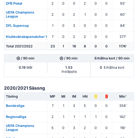
DFB Pokal
2
0
0
2
0
0
93'
UEFA Champions
2
0
2
1
0
0
60'
League
DFL Supercup
1
0
3
0
0
0
84'
Klubbvänskapsmatcher 1
7
0
2
2
0
0
377'
Total 2021/2022
23
1
16
8
0
0
1174'
/ 90 min
/ 90 min
Erhållna kort / 90 min
0.19
Mål
1.53
0
Erhållna kort
Insläppta
2020/2021 Säsong
Tävling
MP
Ml
IM
HN
Min'
Bundesliga
7
1
3
5
0
0
358'
Regionalliga
2
1
1
1
1
0
142'
UEFA Champions
5
0
3
2
0
0
118'
League