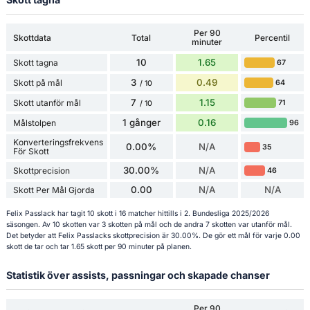
Per 90
Skottdata
Total
Percentil
minuter
10
1.65
Skott tagna
67
3
0.49
Skott på mål
64
/ 10
7
1.15
Skott utanför mål
71
/ 10
1 gånger
0.16
Målstolpen
96
Konverteringsfrekvens
0.00%
N/A
35
För Skott
30.00%
N/A
Skottprecision
46
0.00
N/A
N/A
Skott Per Mål Gjorda
Felix Passlack har tagit 10 skott i 16 matcher hittills i 2. Bundesliga 2025/2026
säsongen. Av 10 skotten var 3 skotten på mål och de andra 7 skotten var utanför mål.
Det betyder att Felix Passlacks skottprecision är 30.00%. De gör ett mål för varje 0.00
skott de tar och tar 1.65 skott per 90 minuter på planen.
Statistik över assists, passningar och skapade chanser
Per 90