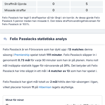
0
5
Straffmål Gjorda
0
0
Missade straffar
Felix Passlack har tagit 5 straffsparkar så här långt i sin karriär. Av dessa gjorde Felix
Passlack 5 pennor medan han missade 0. Den totala straffomvandlingsfrekvensen för
Felix Passlack är 100%.
Felix Passlacks statistiska analys
Felix Passlack är en Försvarare som har dykt upp i
13 matches
denna
säsong i
Premiership
spelat totalt
1111 minuter
. Felix Passlack släpper in i
genomsnitt
0.73 mål
för varje 90 minuter som han är på planen. Hans noll
mål insläppta-statistik ligger för närvarande på
31%
. Det betyder att Felix
Passlack har inte släppt in ett mål i
4 matcher av 13
som han har spelat i.
Felix Passlack har gjort mål totalt av
2 mål
hittils den här säsongen i ligan,
vilket placerar honom
11
på
Hibernian
lagets skytteliga.
Minut för minut