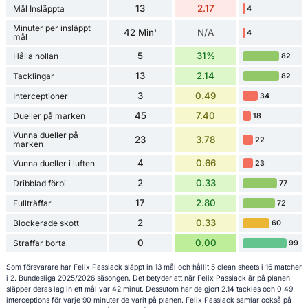
13
2.17
Mål Insläppta
4
Minuter per insläppt
42 Min'
N/A
4
mål
5
31%
Hålla nollan
82
13
2.14
Tacklingar
82
3
0.49
Interceptioner
34
45
7.40
Dueller på marken
18
Vunna dueller på
23
3.78
22
marken
4
0.66
Vunna dueller i luften
23
2
0.33
Dribblad förbi
77
17
2.80
Fullträffar
72
2
0.33
Blockerade skott
60
0
0.00
Straffar borta
99
Som försvarare har Felix Passlack släppt in 13 mål och hållit 5 clean sheets i 16 matcher
i 2. Bundesliga 2025/2026 säsongen. Det betyder att när Felix Passlack är på planen
släpper deras lag in ett mål var 42 minut. Dessutom har de gjort 2.14 tackles och 0.49
interceptions för varje 90 minuter de varit på planen. Felix Passlack samlar också på