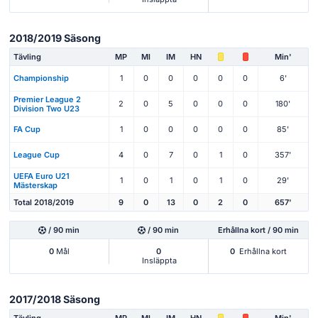
2018/2019 Säsong
Tävling
MP
Ml
IM
HN
Min'
Championship
1
0
0
0
0
0
6'
Premier League 2
2
0
5
0
0
0
180'
Division Two U23
FA Cup
1
0
0
0
0
0
85'
League Cup
4
0
7
0
1
0
357'
UEFA Euro U21
1
0
1
0
1
0
29'
Mästerskap
Total 2018/2019
9
0
13
0
2
0
657'
/ 90 min
/ 90 min
Erhållna kort / 90 min
0
Mål
0
0
Erhållna kort
Insläppta
2017/2018 Säsong
Tävling
MP
Ml
IM
HN
Min'