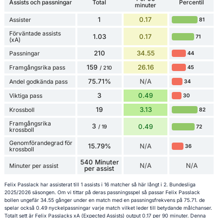
Assists och passningar
Total
Percentil
minuter
1
0.17
Assister
81
Förväntade assists
1.03
0.17
71
(xA)
210
34.55
Passningar
44
159
26.16
Framgångsrika pass
45
/ 210
75.71%
N/A
Andel godkända pass
34
3
0.49
Viktiga pass
30
19
3.13
Krossboll
82
Framgångsrika
3
0.49
72
/ 19
krossboll
Genomförandegrad för
15.79%
N/A
36
krossboll
540 Minuter
N/A
N/A
Minuter per assist
per assist
Felix Passlack har assisterat till 1 assists i 16 matcher så här långt i 2. Bundesliga
2025/2026 säsongen. Om vi tittar på deras passningsspel så passar Felix Passlack
bollen ungefär 34.55 gånger under en match med en passningsfrekvens på 75.71. de
spelar också 0.49 nyckelpassningar varje match vilket leder till betydande målchanser.
Totalt sett är Felix Passlacks xA (Expected Assists) output 0.17 per 90 minuter. Denna