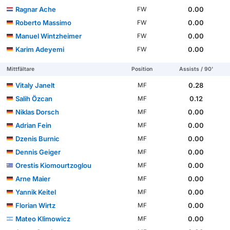
Ragnar Ache
0.00
FW
Roberto Massimo
0.00
FW
Manuel Wintzheimer
0.00
FW
Karim Adeyemi
0.00
FW
Mittfältare
Position
Assists / 90'
Vitaly Janelt
0.28
MF
Salih Özcan
0.12
MF
Niklas Dorsch
0.00
MF
Adrian Fein
0.00
MF
Dzenis Burnic
0.00
MF
Dennis Geiger
0.00
MF
Orestis Kiomourtzoglou
0.00
MF
Arne Maier
0.00
MF
Yannik Keitel
0.00
MF
Florian Wirtz
0.00
MF
Mateo Klimowicz
0.00
MF