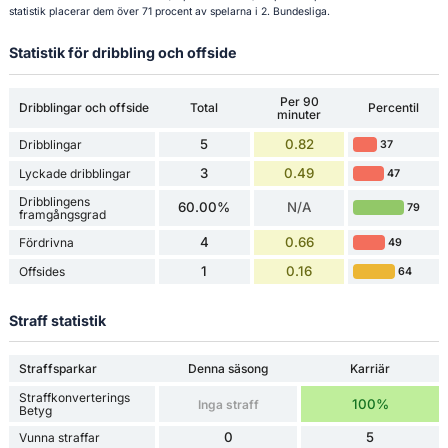
statistik placerar dem över 71 procent av spelarna i 2. Bundesliga.
Statistik för dribbling och offside
Per 90
Dribblingar och offside
Total
Percentil
minuter
5
0.82
Dribblingar
37
3
0.49
Lyckade dribblingar
47
Dribblingens
60.00%
N/A
79
framgångsgrad
4
0.66
Fördrivna
49
1
0.16
Offsides
64
Straff statistik
Straffsparkar
Denna säsong
Karriär
Straffkonverterings
100%
Inga straff
Betyg
0
5
Vunna straffar