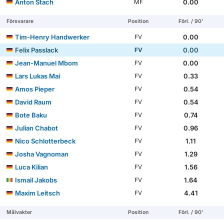
Anton Stach
0.00
MF
Försvarare
Position
Förl. / 90'
Tim-Henry Handwerker
0.00
FV
Felix Passlack
0.00
FV
Jean-Manuel Mbom
0.00
FV
Lars Lukas Mai
0.33
FV
Amos Pieper
0.54
FV
David Raum
0.54
FV
Bote Baku
0.74
FV
Julian Chabot
0.96
FV
Nico Schlotterbeck
1.11
FV
Josha Vagnoman
1.29
FV
Luca Kilian
1.56
FV
Ismail Jakobs
1.64
FV
Maxim Leitsch
4.41
FV
Målvakter
Position
Förl. / 90'