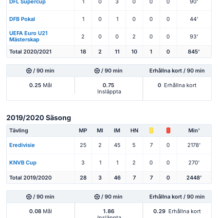
DFL Supercup
1
0
3
0
0
0
90'
DFB Pokal
1
0
1
0
0
0
44'
UEFA Euro U21
2
0
0
2
0
0
93'
Mästerskap
Total 2020/2021
18
2
11
10
1
0
845'
/ 90 min
/ 90 min
Erhållna kort / 90 min
0.25
Mål
0.75
0
Erhållna kort
Insläppta
2019/2020 Säsong
Tävling
MP
Ml
IM
HN
Min'
Eredivisie
25
2
45
5
7
0
2178'
KNVB Cup
3
1
1
2
0
0
270'
Total 2019/2020
28
3
46
7
7
0
2448'
/ 90 min
/ 90 min
Erhållna kort / 90 min
0.08
Mål
1.86
0.29
Erhållna kort
Insläppta