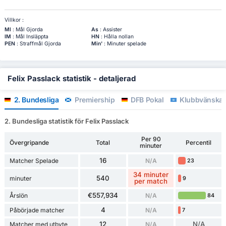
Villkor :
Ml
: Mål Gjorda
As
: Assister
IM
: Mål Insläppta
HN
: Hålla nollan
PEN
: Straffmål Gjorda
Min'
: Minuter spelade
Felix Passlack statistik - detaljerad
2. Bundesliga
Premiership
DFB Pokal
Klubbvänskap
2. Bundesliga statistik för Felix Passlack
Per 90
Övergripande
Total
Percentil
minuter
16
Matcher Spelade
N/A
23
34 minuter
540
minuter
9
per match
€557,934
Årslön
N/A
84
4
Påbörjade matcher
N/A
7
12
N/A
Matcher med utbyte
N/A