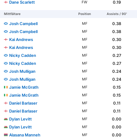
Dane Scarlett
0.19
FW
Mittfältare
Position
Assists / 90'
Josh Campbell
0.38
MF
Josh Campbell
0.38
MF
Kai Andrews
0.30
MF
Kai Andrews
0.30
MF
Nicky Cadden
0.27
MF
Nicky Cadden
0.27
MF
Josh Mulligan
0.24
MF
Josh Mulligan
0.24
MF
Jamie McGrath
0.15
MF
Jamie McGrath
0.15
MF
Daniel Barlaser
0.11
MF
Daniel Barlaser
0.11
MF
Dylan Levitt
0.00
MF
Dylan Levitt
0.00
MF
Alasana Manneh
0.00
MF