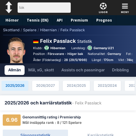
LIGOR
MENY
Hörnor
Tennis (EN)
API
Premium
Prognos
Skottland
/
Spelare
/
Hibernian
/
Felix Passlack
Felix Passlack
Statistik
Klubb :
Hibernian
Landslag :
Germany U21
Position :
Försvarare - Höger bak
Nationalitet :
Germany
Fot :
H
Ålder (Födelsedag) :
28 (29/5/1998)
Längd :
170cm
Vikt :
74kg
Allmän
Mål, xG, skott
Assists och passningar
Dribbling
2025/2026
2026/2027
2024/2025
2023/2024
202
2025/2026 och karriärstatistik
- Felix Passlack
Genomsnittlig rating i Premiership
6.96
Mål insläppta rank : 8 / 121 Spelare
Säsongsstatistik
Karriärstatistik