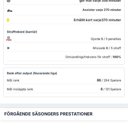
gör mål varje 556 minuter
Assister varje 370 minuter
Erhållit kort varje370 minuter
Straffrekord (karriär)
Gjorde
5
/ 5 penalties
PEN
Missade
0
/ 5 straff
Omvandlingsfrekvens för straff :
100%
Rank efter output (Nuvarande liga)
86
Mål rank
/ 294 Spelare
8
Mål insläppta rank
/ 121 Spelare
FÖRGÅENDE SÄSONGERS PRESTATIONER