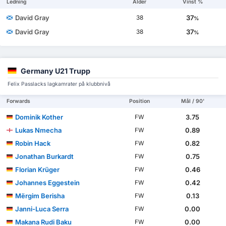
Ledning
Ålder
Vinst %
David Gray
37
38
%
David Gray
37
38
%
Germany U21 Trupp
Felix Passlacks lagkamrater på klubbnivå
Forwards
Position
Mål / 90'
Dominik Kother
3.75
FW
Lukas Nmecha
0.89
FW
Robin Hack
0.82
FW
Jonathan Burkardt
0.75
FW
Florian Krüger
0.46
FW
Johannes Eggestein
0.42
FW
Mërgim Berisha
0.13
FW
Janni-Luca Serra
0.00
FW
Makana Rudi Baku
0.00
FW