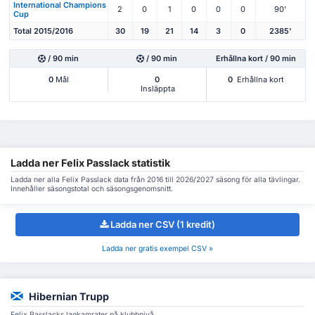
International Champions
2
0
1
0
0
0
90'
Cup
Total 2015/2016
30
19
21
14
3
0
2385'
/ 90 min
/ 90 min
Erhållna kort / 90 min
0
Mål
0
0
Erhållna kort
Insläppta
Ladda ner Felix Passlack statistik
Ladda ner alla Felix Passlack data från 2016 till 2026/2027 säsong för alla tävlingar.
Innehåller säsongstotal och säsongsgenomsnitt.
Ladda ner CSV (1 kredit)
Ladda ner gratis exempel CSV »
Hibernian Trupp
Felix Passlacks lagkamrater på klubbnivå