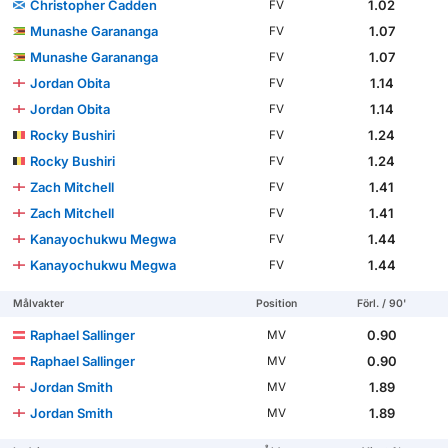
Christopher Cadden
1.02
FV
Munashe Garananga
1.07
FV
Munashe Garananga
1.07
FV
Jordan Obita
1.14
FV
Jordan Obita
1.14
FV
Rocky Bushiri
1.24
FV
Rocky Bushiri
1.24
FV
Zach Mitchell
1.41
FV
Zach Mitchell
1.41
FV
Kanayochukwu Megwa
1.44
FV
Kanayochukwu Megwa
1.44
FV
Målvakter
Position
Förl. / 90'
Raphael Sallinger
0.90
MV
Raphael Sallinger
0.90
MV
Jordan Smith
1.89
MV
Jordan Smith
1.89
MV