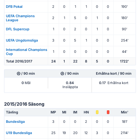
DFB Pokal
2
0
1
1
0
0
190'
UEFA Champions
2
1
5
0
1
0
180'
League
DFL Supercup
1
0
2
0
1
0
90'
UEFA Ungdomsliga
3
0
5
1
0
0
254'
International Champions
1
0
0
0
0
0
44'
Cup
Total 2016/2017
24
1
22
8
5
0
1722'
/ 90 min
/ 90 min
Erhållna kort / 90 min
0
Mål
0.84
0.17
Erhållna kort
Insläppta
2015/2016 Säsong
Tävling
MP
Ml
IM
HN
Min'
Bundesliga
3
0
0
2
0
0
181'
U19 Bundesliga
25
19
20
12
3
0
2114'