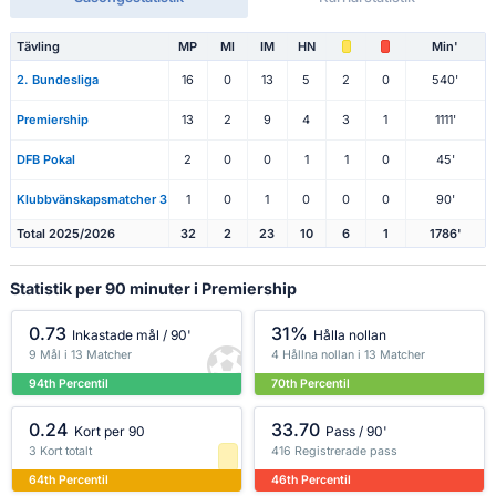
Tävling
MP
Ml
IM
HN
Min'
2. Bundesliga
16
0
13
5
2
0
540'
Premiership
13
2
9
4
3
1
1111'
DFB Pokal
2
0
0
1
1
0
45'
Klubbvänskapsmatcher 3
1
0
1
0
0
0
90'
Total 2025/2026
32
2
23
10
6
1
1786'
Statistik per 90 minuter i Premiership
0.73
31%
Inkastade mål / 90'
Hålla nollan
9 Mål i 13 Matcher
4 Hållna nollan i 13 Matcher
94th Percentil
70th Percentil
0.24
33.70
Kort per 90
Pass / 90'
3 Kort totalt
416 Registrerade pass
64th Percentil
46th Percentil