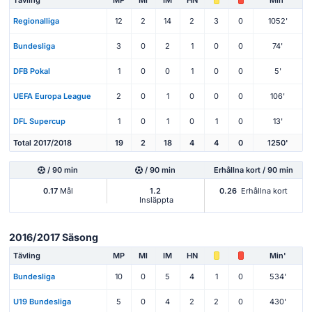
Regionalliga
12
2
14
2
3
0
1052'
Bundesliga
3
0
2
1
0
0
74'
DFB Pokal
1
0
0
1
0
0
5'
UEFA Europa League
2
0
1
0
0
0
106'
DFL Supercup
1
0
1
0
1
0
13'
Total 2017/2018
19
2
18
4
4
0
1250'
/ 90 min
/ 90 min
Erhållna kort / 90 min
0.17
Mål
1.2
0.26
Erhållna kort
Insläppta
2016/2017 Säsong
Tävling
MP
Ml
IM
HN
Min'
Bundesliga
10
0
5
4
1
0
534'
U19 Bundesliga
5
0
4
2
2
0
430'