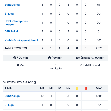
Bundesliga
3
0
0
3
0
0
61'
3. Liga
1
0
2
0
0
0
90'
UEFA Champions
1
0
1
0
0
0
90'
League
DFB Pokal
1
0
0
1
0
0
0'
Klubbvänskapsmatcher 1
1
1
1
0
0
0
46'
Total 2022/2023
7
1
4
4
0
0
287'
/ 90 min
/ 90 min
Erhållna kort / 90 min
0
Mål
0
0
Erhållna kort
Insläppta
2021/2022 Säsong
Tävling
MP
Ml
IM
HN
Min'
Bundesliga
10
1
8
3
0
0
470'
3. Liga
1
0
1
0
0
0
90'