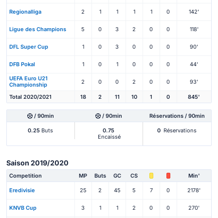
Regionalliga
2
1
1
1
1
0
142'
Ligue des Champions
5
0
3
2
0
0
118'
DFL Super Cup
1
0
3
0
0
0
90'
DFB Pokal
1
0
1
0
0
0
44'
UEFA Euro U21
2
0
0
2
0
0
93'
Championship
Total 2020/2021
18
2
11
10
1
0
845'
/ 90min
/ 90min
Réservations / 90min
0.25
Buts
0.75
0
Réservations
Encaissé
Saison 2019/2020
Competition
MP
Buts
GC
CS
Min'
Eredivisie
25
2
45
5
7
0
2178'
KNVB Cup
3
1
1
2
0
0
270'