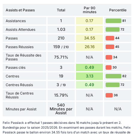
Par 90
Assists et Passes
Total
Percentile
minutes
1
0.17
Assistances
81
1.03
0.17
Assists Attendues
72
210
34.55
Passes
44
159
26.16
Passes Réussies
45
/ 210
Taux de Réussite des
75.71%
N/A
34
Passes
3
0.49
Passes clés
30
19
3.13
Centres
82
3
0.49
Centres Réussis
72
/ 19
Taux de Centres
15.79%
N/A
36
Réussis
540
Minutes par
N/A
N/A
Minutes par Assist
Assist
Felix Passlack a effectué 1 passes décisives dans 16 matchs jusqu'à présent en 2.
Bundesliga pour la saison 2025/2026. En examinant ses passes durant les matchs, Felix
Passlack passe le ballon environ 34.55 fois lors d'un match avec un taux de réussite de