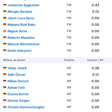
Johannes Eggestein
0.42
FW
Mërgim Berisha
0.13
FW
Janni-Luca Serra
0.00
FW
Makana Rudi Baku
0.00
FW
Ragnar Ache
0.00
FW
Roberto Massimo
0.00
FW
Manuel Wintzheimer
0.00
FW
Karim Adeyemi
0.00
FW
Milieux de terrain
Position
Assists / 90'
Vitaly Janelt
0.28
MF
Salih Özcan
0.12
MF
Niklas Dorsch
0.00
MF
Adrian Fein
0.00
MF
Dzenis Burnic
0.00
MF
Dennis Geiger
0.00
MF
Orestis Kiomourtzoglou
0.00
MF