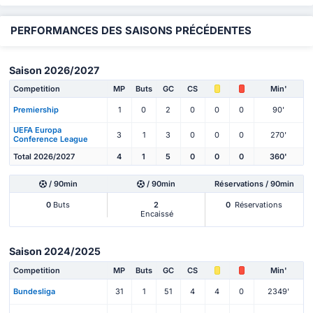
PERFORMANCES DES SAISONS PRÉCÉDENTES
Saison 2026/2027
Competition
MP
Buts
GC
CS
Min'
Premiership
1
0
2
0
0
0
90'
UEFA Europa
3
1
3
0
0
0
270'
Conference League
Total 2026/2027
4
1
5
0
0
0
360'
/ 90min
/ 90min
Réservations / 90min
0
Buts
2
0
Réservations
Encaissé
Saison 2024/2025
Competition
MP
Buts
GC
CS
Min'
Bundesliga
31
1
51
4
4
0
2349'