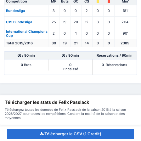
Competition
MP
Buts
GC
CS
Min'
Bundesliga
3
0
0
2
0
0
181'
U19 Bundesliga
25
19
20
12
3
0
2114'
International Champions
2
0
1
0
0
0
90'
Cup
Total 2015/2016
30
19
21
14
3
0
2385'
/ 90min
/ 90min
Réservations / 90min
0
Buts
0
0
Réservations
Encaissé
Télécharger les stats de Felix Passlack
Téléchargez toutes les données de Felix Passlack de la saison 2016 à la saison
2026/2027 pour toutes les compétitions. Contient la totalité de la saison et des
moyennes.
Télécharger le CSV (1 Credit)