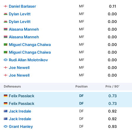
Daniel Barlaser
0.11
MF
Dylan Levitt
0.00
MF
Dylan Levitt
0.00
MF
Alasana Manneh
0.00
MF
Alasana Manneh
0.00
MF
Miguel Changa Chaiwa
0.00
MF
Miguel Changa Chaiwa
0.00
MF
Rudi Allan Molotnikov
0.00
MF
Joe Newell
0.00
MF
Joe Newell
0.00
MF
Défenseurs
Position
Pris / 90'
Felix Passlack
0.73
DF
Felix Passlack
0.73
DF
Jack Iredale
0.92
DF
Jack Iredale
0.92
DF
Grant Hanley
0.93
DF