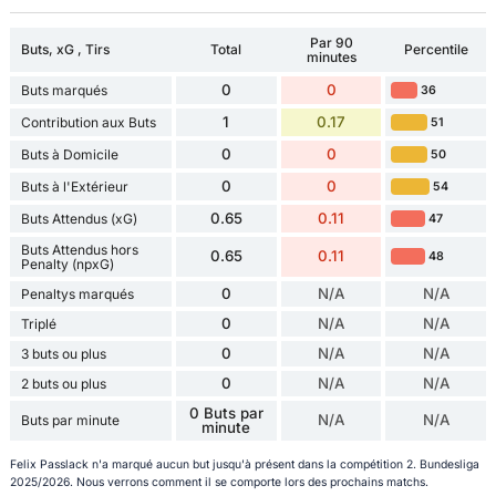
Par 90
Buts, xG , Tirs
Total
Percentile
minutes
0
0
Buts marqués
36
1
0.17
Contribution aux Buts
51
0
0
Buts à Domicile
50
0
0
Buts à l'Extérieur
54
0.65
0.11
Buts Attendus (xG)
47
Buts Attendus hors
0.65
0.11
48
Penalty (npxG)
0
N/A
N/A
Penaltys marqués
0
N/A
N/A
Triplé
0
N/A
N/A
3 buts ou plus
0
N/A
N/A
2 buts ou plus
0 Buts par
N/A
N/A
Buts par minute
minute
Felix Passlack n'a marqué aucun but jusqu'à présent dans la compétition 2. Bundesliga
2025/2026. Nous verrons comment il se comporte lors des prochains matchs.