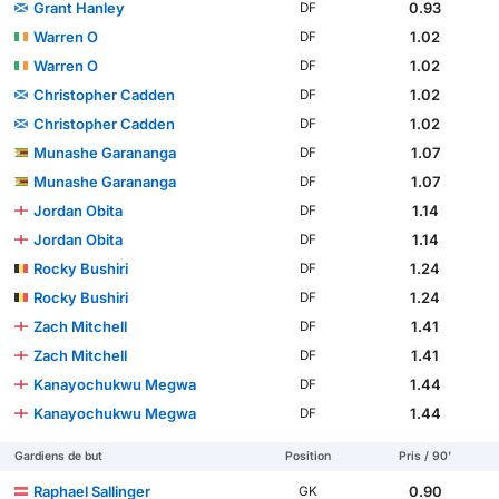
Grant Hanley
0.93
DF
Warren O
1.02
DF
Warren O
1.02
DF
Christopher Cadden
1.02
DF
Christopher Cadden
1.02
DF
Munashe Garananga
1.07
DF
Munashe Garananga
1.07
DF
Jordan Obita
1.14
DF
Jordan Obita
1.14
DF
Rocky Bushiri
1.24
DF
Rocky Bushiri
1.24
DF
Zach Mitchell
1.41
DF
Zach Mitchell
1.41
DF
Kanayochukwu Megwa
1.44
DF
Kanayochukwu Megwa
1.44
DF
Gardiens de but
Position
Pris / 90'
Raphael Sallinger
0.90
GK