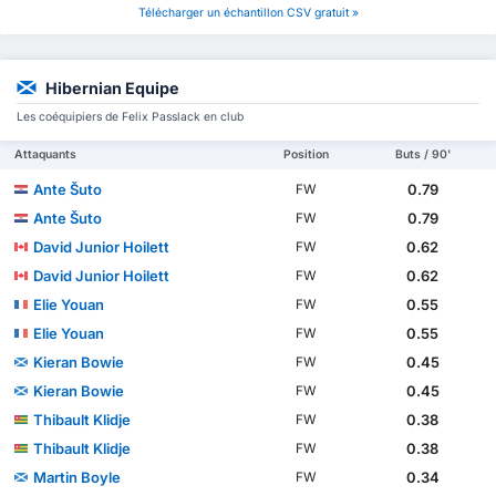
Télécharger un échantillon CSV gratuit »
Hibernian Equipe
Les coéquipiers de Felix Passlack en club
Attaquants
Position
Buts / 90'
Ante Šuto
0.79
FW
Ante Šuto
0.79
FW
David Junior Hoilett
0.62
FW
David Junior Hoilett
0.62
FW
Elie Youan
0.55
FW
Elie Youan
0.55
FW
Kieran Bowie
0.45
FW
Kieran Bowie
0.45
FW
Thibault Klidje
0.38
FW
Thibault Klidje
0.38
FW
Martin Boyle
0.34
FW