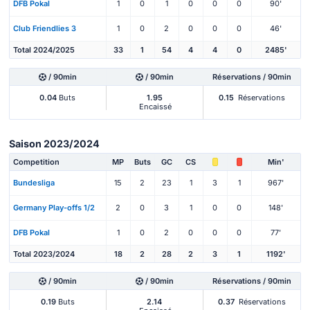
DFB Pokal
1
0
1
0
0
0
90'
Club Friendlies 3
1
0
2
0
0
0
46'
Total 2024/2025
33
1
54
4
4
0
2485'
/ 90min
/ 90min
Réservations / 90min
0.04
Buts
1.95
0.15
Réservations
Encaissé
Saison 2023/2024
Competition
MP
Buts
GC
CS
Min'
Bundesliga
15
2
23
1
3
1
967'
Germany Play-offs 1/2
2
0
3
1
0
0
148'
DFB Pokal
1
0
2
0
0
0
77'
Total 2023/2024
18
2
28
2
3
1
1192'
/ 90min
/ 90min
Réservations / 90min
0.19
Buts
2.14
0.37
Réservations