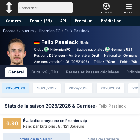
LIGUES
MENU
Corners
Tennis (EN)
API
Premium
Prédiction
Écosse
/
Joueurs
/
Hibernian FC
/
Felix Passlack
Felix Passlack
Stats
Club :
Hibernian FC
Équipe nationale :
Germany U21
Position :
Défenseur - Arrière latéral Droit
Nationalité :
Germany
Age (anniversaire) :
28 (29/5/1998)
Taille :
170cm
Poids :
74kg
Général
Buts, xG , Tirs
Passes et Passes décisives
Dribbl
2025/2026
2026/2027
2024/2025
2023/2024
202
Stats de la saison 2025/2026 & Carrière
- Felix Passlack
Évaluation moyenne en Premiership
6.96
Rang par buts pris : 8 / 121 Joueurs
Stats de la Saison
Stats de Carrière