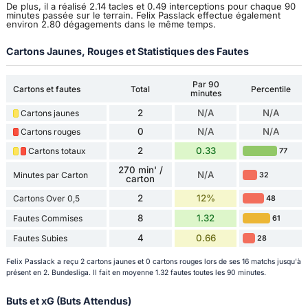
De plus, il a réalisé 2.14 tacles et 0.49 interceptions pour chaque 90
minutes passée sur le terrain. Felix Passlack effectue également
environ 2.80 dégagements dans le même temps.
Cartons Jaunes, Rouges et Statistiques des Fautes
Par 90
Cartons et fautes
Total
Percentile
minutes
2
N/A
N/A
Cartons jaunes
0
N/A
N/A
Cartons rouges
2
0.33
Cartons totaux
77
270 min' /
N/A
Minutes par Carton
32
carton
2
12%
Cartons Over 0,5
48
8
1.32
Fautes Commises
61
4
0.66
Fautes Subies
28
Felix Passlack a reçu 2 cartons jaunes et 0 cartons rouges lors de ses 16 matchs jusqu'à
présent en 2. Bundesliga. Il fait en moyenne 1.32 fautes toutes les 90 minutes.
Buts et xG (Buts Attendus)