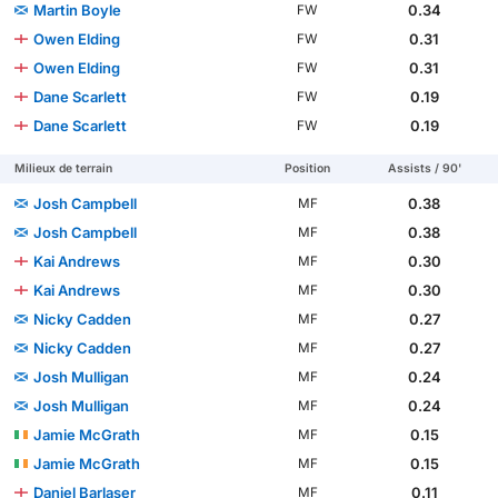
Martin Boyle
0.34
FW
Owen Elding
0.31
FW
Owen Elding
0.31
FW
Dane Scarlett
0.19
FW
Dane Scarlett
0.19
FW
Milieux de terrain
Position
Assists / 90'
Josh Campbell
0.38
MF
Josh Campbell
0.38
MF
Kai Andrews
0.30
MF
Kai Andrews
0.30
MF
Nicky Cadden
0.27
MF
Nicky Cadden
0.27
MF
Josh Mulligan
0.24
MF
Josh Mulligan
0.24
MF
Jamie McGrath
0.15
MF
Jamie McGrath
0.15
MF
Daniel Barlaser
0.11
MF