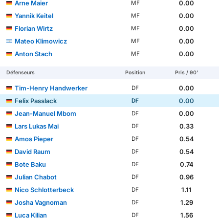
Arne Maier
0.00
MF
Yannik Keitel
0.00
MF
Florian Wirtz
0.00
MF
Mateo Klimowicz
0.00
MF
Anton Stach
0.00
MF
Défenseurs
Position
Pris / 90'
Tim-Henry Handwerker
0.00
DF
Felix Passlack
0.00
DF
Jean-Manuel Mbom
0.00
DF
Lars Lukas Mai
0.33
DF
Amos Pieper
0.54
DF
David Raum
0.54
DF
Bote Baku
0.74
DF
Julian Chabot
0.96
DF
Nico Schlotterbeck
1.11
DF
Josha Vagnoman
1.29
DF
Luca Kilian
1.56
DF