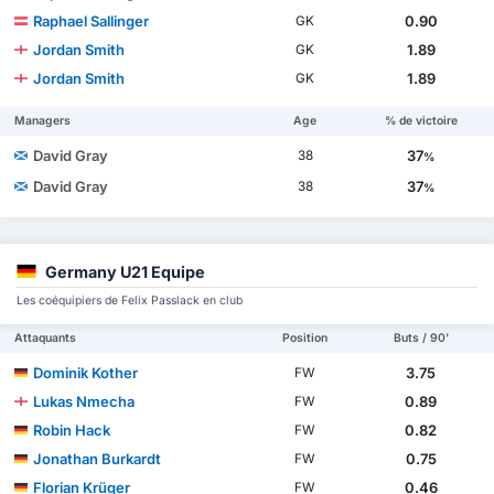
Raphael Sallinger
0.90
GK
Jordan Smith
1.89
GK
Jordan Smith
1.89
GK
Managers
Age
% de victoire
David Gray
37
38
%
David Gray
37
38
%
Germany U21 Equipe
Les coéquipiers de Felix Passlack en club
Attaquants
Position
Buts / 90'
Dominik Kother
3.75
FW
Lukas Nmecha
0.89
FW
Robin Hack
0.82
FW
Jonathan Burkardt
0.75
FW
Florian Krüger
0.46
FW