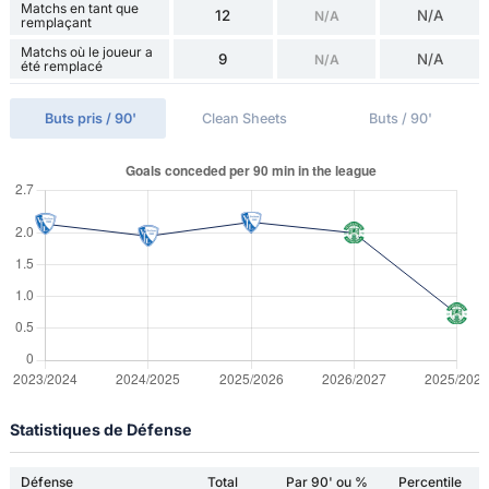
Matchs en tant que
12
N/A
N/A
remplaçant
Matchs où le joueur a
9
N/A
N/A
été remplacé
Buts pris / 90'
Clean Sheets
Buts / 90'
Statistiques de Défense
Défense
Total
Par 90' ou %
Percentile