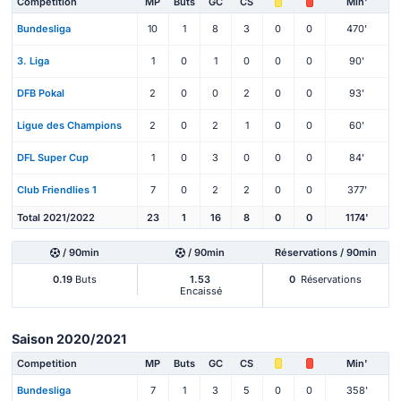
Competition
MP
Buts
GC
CS
Min'
Bundesliga
10
1
8
3
0
0
470'
3. Liga
1
0
1
0
0
0
90'
DFB Pokal
2
0
0
2
0
0
93'
Ligue des Champions
2
0
2
1
0
0
60'
DFL Super Cup
1
0
3
0
0
0
84'
Club Friendlies 1
7
0
2
2
0
0
377'
Total 2021/2022
23
1
16
8
0
0
1174'
/ 90min
/ 90min
Réservations / 90min
0.19
Buts
1.53
0
Réservations
Encaissé
Saison 2020/2021
Competition
MP
Buts
GC
CS
Min'
Bundesliga
7
1
3
5
0
0
358'