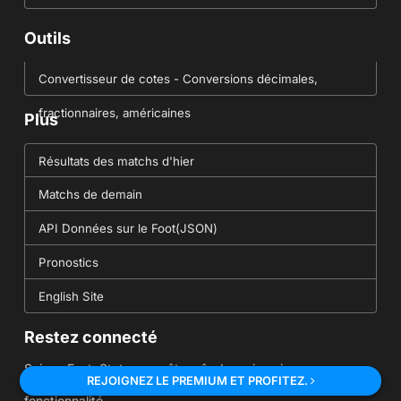
Outils
Convertisseur de cotes - Conversions décimales,
fractionnaires, américaines
Plus
Résultats des matchs d'hier
Matchs de demain
API Données sur le Foot(JSON)
Pronostics
English Site
Restez connecté
Suivez FootyStats, pour être sûr de ne jamais manquer une
REJOIGNEZ LE PREMIUM ET PROFITEZ.
statistique, un pronostic gratuit ou même une nouvelle
fonctionnalité.