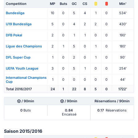
Competition
MP
Buts
GC
CS
Min'
Bundesliga
10
0
5
4
1
0
534'
U19 Bundesliga
5
0
4
2
2
0
430'
DFB Pokal
2
0
1
1
0
0
190'
Ligue des Champions
2
1
5
0
1
0
180'
DFL Super Cup
1
0
2
0
1
0
90'
UEFA Youth League
3
0
5
1
0
0
254'
International Champions
1
0
0
0
0
0
44'
Cup
Total 2016/2017
24
1
22
8
5
0
1722'
/ 90min
/ 90min
Réservations / 90min
0
Buts
0.84
0.17
Réservations
Encaissé
Saison 2015/2016