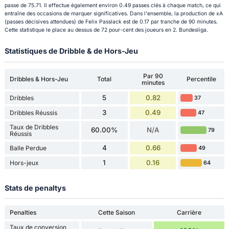
passe de 75.71. Il effectue également environ 0.49 passes clés à chaque match, ce qui
entraîne des occasions de marquer significatives. Dans l'ensemble, la production de xA
(passes décisives attendues) de Felix Passlack est de 0.17 par tranche de 90 minutes.
Cette statistique le place au dessus de 72 pour-cent des joueurs en 2. Bundesliga.
Statistiques de Dribble & de Hors-Jeu
Par 90
Dribbles & Hors-Jeu
Total
Percentile
minutes
5
0.82
Dribbles
37
3
0.49
Dribbles Réussis
47
Taux de Dribbles
60.00%
N/A
79
Réussis
4
0.66
Balle Perdue
49
1
0.16
Hors-jeux
64
Stats de penaltys
Penalties
Cette Saison
Carrière
Taux de conversion