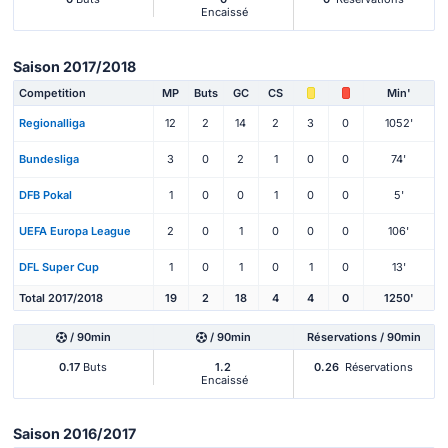
Encaissé
Saison 2017/2018
Competition
MP
Buts
GC
CS
Min'
Regionalliga
12
2
14
2
3
0
1052'
Bundesliga
3
0
2
1
0
0
74'
DFB Pokal
1
0
0
1
0
0
5'
UEFA Europa League
2
0
1
0
0
0
106'
DFL Super Cup
1
0
1
0
1
0
13'
Total 2017/2018
19
2
18
4
4
0
1250'
/ 90min
/ 90min
Réservations / 90min
0.17
Buts
1.2
0.26
Réservations
Encaissé
Saison 2016/2017