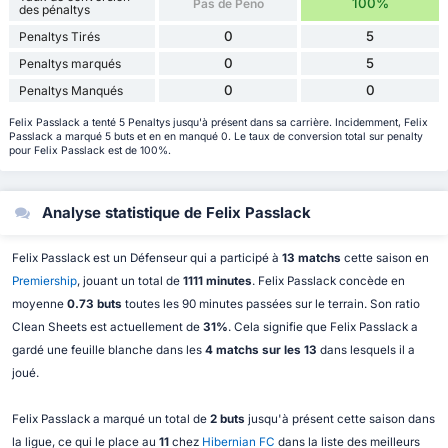
100%
Pas de Peno
des pénaltys
0
5
Penaltys Tirés
0
5
Penaltys marqués
0
0
Penaltys Manqués
Felix Passlack a tenté 5 Penaltys jusqu'à présent dans sa carrière. Incidemment, Felix
Passlack a marqué 5 buts et en en manqué 0. Le taux de conversion total sur penalty
pour Felix Passlack est de 100%.
Analyse statistique de Felix Passlack
Felix Passlack est un Défenseur qui a participé à
13 matchs
cette saison en
Premiership
, jouant un total de
1111 minutes
. Felix Passlack concède en
moyenne
0.73 buts
toutes les 90 minutes passées sur le terrain. Son ratio
Clean Sheets est actuellement de
31%
. Cela signifie que Felix Passlack a
gardé une feuille blanche dans les
4 matchs sur les 13
dans lesquels il a
joué.
Felix Passlack a marqué un total de
2 buts
jusqu'à présent cette saison dans
la ligue, ce qui le place au
11
chez
Hibernian FC
dans la liste des meilleurs