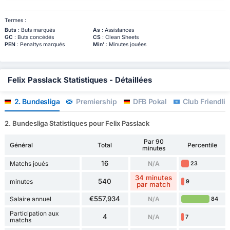
Termes :
Buts
: Buts marqués
As
: Assistances
GC
: Buts concédés
CS
: Clean Sheets
PEN
: Penaltys marqués
Min'
: Minutes jouées
Felix Passlack Statistiques - Détaillées
2. Bundesliga
Premiership
DFB Pokal
Club Friendlie
2. Bundesliga Statistiques pour Felix Passlack
Par 90
Général
Total
Percentile
minutes
16
Matchs joués
N/A
23
34 minutes
540
minutes
9
par match
€557,934
Salaire annuel
N/A
84
Participation aux
4
N/A
7
matchs