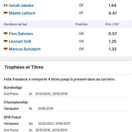
Ismail Jakobs
1.64
DF
Maxim Leitsch
4.41
DF
Gardiens de but
Position
Pris / 90'
Finn Dahmen
0.57
GK
Lennart Grill
1.25
GK
Marcus Schubert
1.33
GK
Trophées et Titres
Felix Passlack a remporté 4 titres jusqu'à présent dans sa carrière.
Bundesliga
2nd Place
2x
2021/2022, 2015/2016
Championship
Vainqueur
1x
2018/2019
DFB Pokal
Vainqueur
2x
2020/2021, 2016/2017
2nd Place
2x
2015/2016, 2014/2015