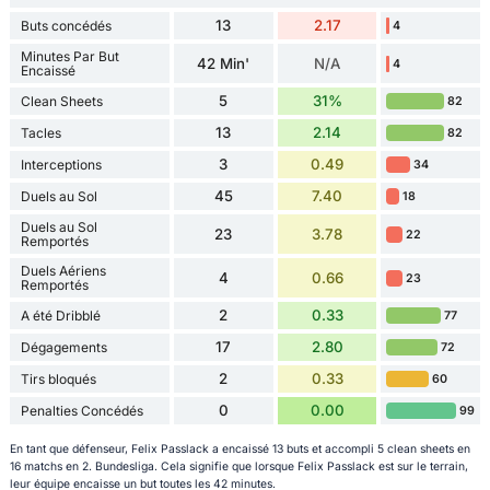
13
2.17
Buts concédés
4
Minutes Par But
42 Min'
N/A
4
Encaissé
5
31%
Clean Sheets
82
13
2.14
Tacles
82
3
0.49
Interceptions
34
45
7.40
Duels au Sol
18
Duels au Sol
23
3.78
22
Remportés
Duels Aériens
4
0.66
23
Remportés
2
0.33
A été Dribblé
77
17
2.80
Dégagements
72
2
0.33
Tirs bloqués
60
0
0.00
Penalties Concédés
99
En tant que défenseur, Felix Passlack a encaissé 13 buts et accompli 5 clean sheets en
16 matchs en 2. Bundesliga. Cela signifie que lorsque Felix Passlack est sur le terrain,
leur équipe encaisse un but toutes les 42 minutes.