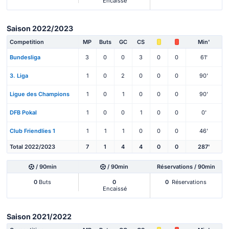
Encaissé
Saison 2022/2023
Competition
MP
Buts
GC
CS
Min'
Bundesliga
3
0
0
3
0
0
61'
3. Liga
1
0
2
0
0
0
90'
Ligue des Champions
1
0
1
0
0
0
90'
DFB Pokal
1
0
0
1
0
0
0'
Club Friendlies 1
1
1
1
0
0
0
46'
Total 2022/2023
7
1
4
4
0
0
287'
/ 90min
/ 90min
Réservations / 90min
0
Buts
0
0
Réservations
Encaissé
Saison 2021/2022