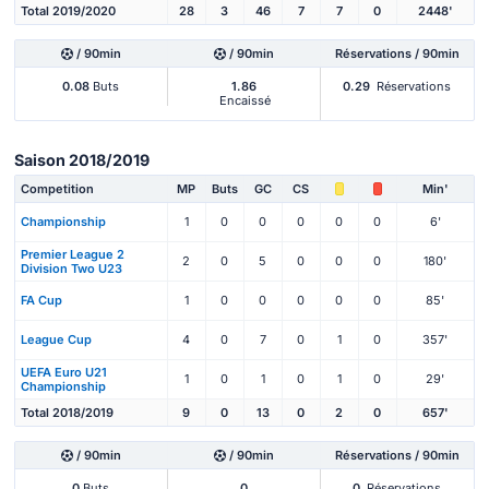
Total 2019/2020
28
3
46
7
7
0
2448'
/ 90min
/ 90min
Réservations / 90min
0.08
Buts
1.86
0.29
Réservations
Encaissé
Saison 2018/2019
Competition
MP
Buts
GC
CS
Min'
Championship
1
0
0
0
0
0
6'
Premier League 2
2
0
5
0
0
0
180'
Division Two U23
FA Cup
1
0
0
0
0
0
85'
League Cup
4
0
7
0
1
0
357'
UEFA Euro U21
1
0
1
0
1
0
29'
Championship
Total 2018/2019
9
0
13
0
2
0
657'
/ 90min
/ 90min
Réservations / 90min
0
Buts
0
0
Réservations