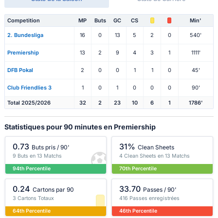
Competition
MP
Buts
GC
CS
Min'
2. Bundesliga
16
0
13
5
2
0
540'
Premiership
13
2
9
4
3
1
1111'
DFB Pokal
2
0
0
1
1
0
45'
Club Friendlies 3
1
0
1
0
0
0
90'
Total 2025/2026
32
2
23
10
6
1
1786'
Statistiques pour 90 minutes en Premiership
0.73
31%
Buts pris / 90'
Clean Sheets
9 Buts en 13 Matchs
4 Clean Sheets en 13 Matchs
94th Percentile
70th Percentile
0.24
33.70
Cartons par 90
Passes / 90'
3 Cartons Totaux
416 Passes enregistrées
64th Percentile
46th Percentile