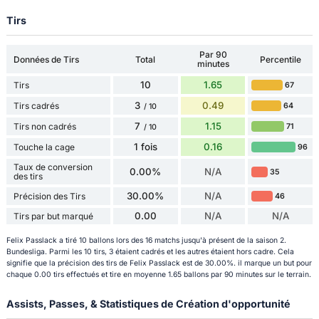
Tirs
Par 90
Données de Tirs
Total
Percentile
minutes
10
1.65
Tirs
67
3
0.49
Tirs cadrés
64
/ 10
7
1.15
Tirs non cadrés
71
/ 10
1 fois
0.16
Touche la cage
96
Taux de conversion
0.00%
N/A
35
des tirs
30.00%
N/A
Précision des Tirs
46
0.00
N/A
N/A
Tirs par but marqué
Felix Passlack a tiré 10 ballons lors des 16 matchs jusqu'à présent de la saison 2.
Bundesliga. Parmi les 10 tirs, 3 étaient cadrés et les autres étaient hors cadre. Cela
signifie que la précision des tirs de Felix Passlack est de 30.00%. il marque un but pour
chaque 0.00 tirs effectués et tire en moyenne 1.65 ballons par 90 minutes sur le terrain.
Assists, Passes, & Statistiques de Création d'opportunité