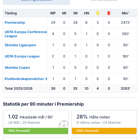
Tävling
MP
Ml
IM
HN
Min'
Premiership
29
0
28
8
3
0
2473'
UEFA Europa Conference
4
0
5
1
0
0
360'
League
Skotska Ligacupen
1
0
0
1
0
0
90'
UEFA Europa League
2
0
1
0
1
0
180'
Skotska Cupen
1
0
0
0
0
0
90'
Klubbvänskapsmatcher 3
1
0
1
0
0
0
90'
Total 2025/2026
38
0
35
10
4
0
3283'
Statistik per 90 minuter i Premiership
1.02
28%
Inkastade mål / 90'
Hålla nollan
28 Mål i 29 Matcher
8 Hållna nollan i 29 Matcher
74th Percentil
65th Percentil