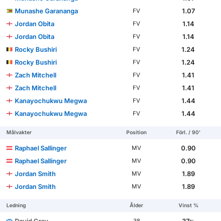
Munashe Garananga
1.07
FV
Jordan Obita
1.14
FV
Jordan Obita
1.14
FV
Rocky Bushiri
1.24
FV
Rocky Bushiri
1.24
FV
Zach Mitchell
1.41
FV
Zach Mitchell
1.41
FV
Kanayochukwu Megwa
1.44
FV
Kanayochukwu Megwa
1.44
FV
Målvakter
Position
Förl. / 90'
Raphael Sallinger
0.90
MV
Raphael Sallinger
0.90
MV
Jordan Smith
1.89
MV
Jordan Smith
1.89
MV
Ledning
Ålder
Vinst %