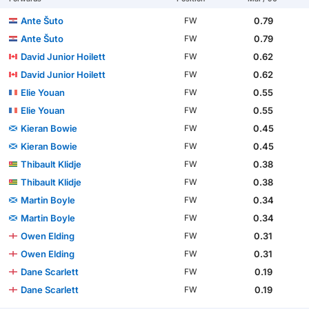
Ante Šuto
0.79
FW
Ante Šuto
0.79
FW
David Junior Hoilett
0.62
FW
David Junior Hoilett
0.62
FW
Elie Youan
0.55
FW
Elie Youan
0.55
FW
Kieran Bowie
0.45
FW
Kieran Bowie
0.45
FW
Thibault Klidje
0.38
FW
Thibault Klidje
0.38
FW
Martin Boyle
0.34
FW
Martin Boyle
0.34
FW
Owen Elding
0.31
FW
Owen Elding
0.31
FW
Dane Scarlett
0.19
FW
Dane Scarlett
0.19
FW