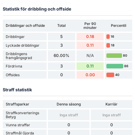
Statistik för dribbling och offside
Per 90
Dribblingar och offside
Total
Percentil
minuter
5
0.18
Dribblingar
16
3
0.11
Lyckade dribblingar
18
Dribblingens
60.00%
N/A
80
framgångsgrad
3
0.11
Fördrivna
86
0
0.00
Offsides
40
Straff statistik
Straffsparkar
Denna säsong
Karriär
Straffkonverterings
Inga straff
Inga straff
Betyg
0
0
Vunna straffar
0
0
Straffmål Gjorda