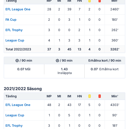
Tävling
MP
Ml
IM
HN
Min'
EFL League One
28
2
39
7
2
0
2460'
FA Cup
2
0
3
1
0
0
180'
EFL Trophy
3
0
0
2
1
0
262'
League Cup
4
1
3
3
1
0
360'
Total 2022/2023
37
3
45
13
4
0
3262'
/ 90 min
/ 90 min
Erhållna kort / 90 min
0.07
Mål
1.43
0.07
Erhållna kort
Insläppta
2021/2022 Säsong
Tävling
MP
Ml
IM
HN
Min'
EFL League One
48
2
43
17
5
0
4303'
League Cup
1
0
5
0
1
0
90'
EFL Trophy
3
0
1
0
0
0
181'