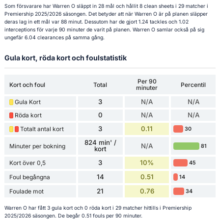
Som försvarare har Warren O släppt in 28 mål och hållit 8 clean sheets i 29 matcher i
Premiership 2025/2026 säsongen. Det betyder att när Warren O är på planen släpper
deras lag in ett mål var 88 minut. Dessutom har de gjort 1.24 tackles och 1.02
interceptions för varje 90 minuter de varit på planen. Warren O samlar också på sig
ungefär 6.04 clearances på samma gång.
Gula kort, röda kort och foulstatistik
Per 90
Kort och foul
Total
Percentil
minuter
3
N/A
N/A
Gula Kort
0
N/A
N/A
Röda kort
3
0.11
Totalt antal kort
30
824 min' /
N/A
Minuter per bokning
81
kort
3
10%
Kort över 0,5
45
14
0.51
Foul begångna
14
21
0.76
Foulade mot
34
Warren O har fått 3 gula kort och 0 röda kort i 29 matcher hittills i Premiership
2025/2026 säsongen. De begår 0.51 fouls per 90 minuter.