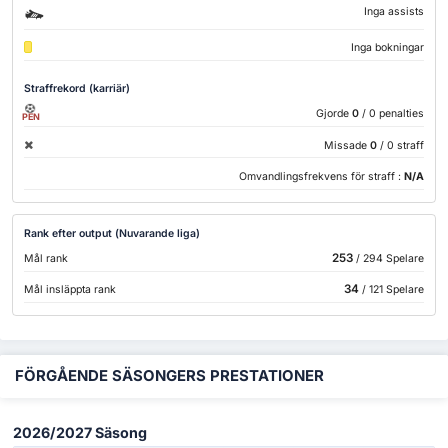
Inga assists
Inga bokningar
Straffrekord (karriär)
Gjorde
0
/ 0 penalties
PEN
Missade
0
/ 0 straff
Omvandlingsfrekvens för straff :
N/A
Rank efter output (Nuvarande liga)
253
Mål rank
/ 294 Spelare
34
Mål insläppta rank
/ 121 Spelare
FÖRGÅENDE SÄSONGERS PRESTATIONER
2026/2027 Säsong