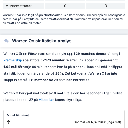
0
0
Missade straffar
Warren O har inte tagit några straffsparkar i sin karriär ännu (baserat på all säsongsdata
som vi har på FootyStats). Deras straffsparkstatistik kommer att uppdateras när han tar
en straff i en officiell match.
Warren Os statistiska analys
Warren O är en Försvarare som har dykt upp i
29 matches
denna säsong i
Premiership
spelat totalt
2473 minuter
. Warren O släpper in i genomsnitt
1.02 mål
för varje 90 minuter som han är på planen. Hans noll mål insläppta-
statistik ligger för närvarande på
28%
. Det betyder att Warren O har inte
släppt in ett mål i
8 matcher av 29
som han har spelat i.
Warren O har gjort mål totalt av
0 mål
hittils den här säsongen i ligan, vilket
placerar honom
27
på
Hibernian
lagets skytteliga.
Minut för minut
Gör mål var
N/A minut (inga mål)