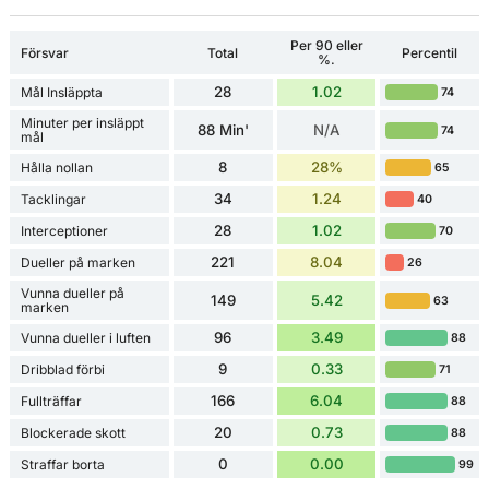
Per 90 eller
Försvar
Total
Percentil
%.
28
1.02
Mål Insläppta
74
Minuter per insläppt
88 Min'
N/A
74
mål
8
28%
Hålla nollan
65
34
1.24
Tacklingar
40
28
1.02
Interceptioner
70
221
8.04
Dueller på marken
26
Vunna dueller på
149
5.42
63
marken
96
3.49
Vunna dueller i luften
88
9
0.33
Dribblad förbi
71
166
6.04
Fullträffar
88
20
0.73
Blockerade skott
88
0
0.00
Straffar borta
99