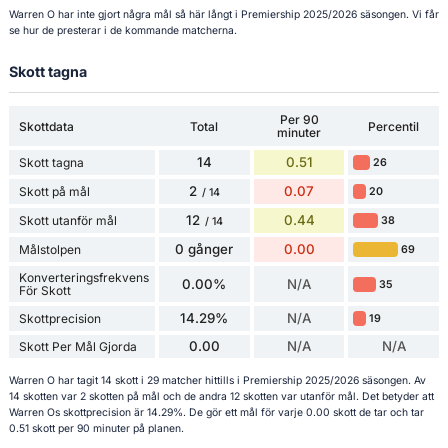
Warren O har inte gjort några mål så här långt i Premiership 2025/2026 säsongen. Vi får
se hur de presterar i de kommande matcherna.
Skott tagna
Per 90
Skottdata
Total
Percentil
minuter
14
0.51
Skott tagna
26
2
0.07
Skott på mål
20
/ 14
12
0.44
Skott utanför mål
38
/ 14
0 gånger
0.00
Målstolpen
69
Konverteringsfrekvens
0.00%
N/A
35
För Skott
14.29%
N/A
Skottprecision
19
0.00
N/A
N/A
Skott Per Mål Gjorda
Warren O har tagit 14 skott i 29 matcher hittills i Premiership 2025/2026 säsongen. Av
14 skotten var 2 skotten på mål och de andra 12 skotten var utanför mål. Det betyder att
Warren Os skottprecision är 14.29%. De gör ett mål för varje 0.00 skott de tar och tar
0.51 skott per 90 minuter på planen.