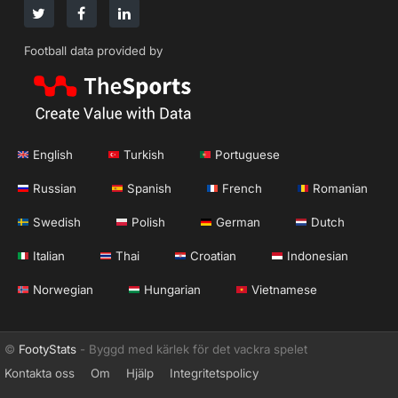
Football data provided by
English
Turkish
Portuguese
Russian
Spanish
French
Romanian
Swedish
Polish
German
Dutch
Italian
Thai
Croatian
Indonesian
Norwegian
Hungarian
Vietnamese
©
FootyStats
- Byggd med kärlek för det vackra spelet
Kontakta oss
Om
Hjälp
Integritetspolicy