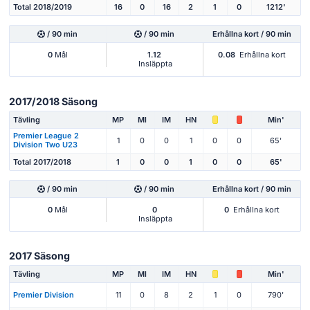
Total 2018/2019
16
0
16
2
1
0
1212'
/ 90 min
/ 90 min
Erhållna kort / 90 min
0
Mål
1.12
0.08
Erhållna kort
Insläppta
2017/2018 Säsong
Tävling
MP
Ml
IM
HN
Min'
Premier League 2
1
0
0
1
0
0
65'
Division Two U23
Total 2017/2018
1
0
0
1
0
0
65'
/ 90 min
/ 90 min
Erhållna kort / 90 min
0
Mål
0
0
Erhållna kort
Insläppta
2017 Säsong
Tävling
MP
Ml
IM
HN
Min'
Premier Division
11
0
8
2
1
0
790'