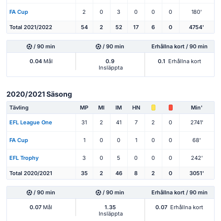
FA Cup
2
0
3
0
0
0
180'
Total 2021/2022
54
2
52
17
6
0
4754'
/ 90 min
/ 90 min
Erhållna kort / 90 min
0.04
Mål
0.9
0.1
Erhållna kort
Insläppta
2020/2021 Säsong
Tävling
MP
Ml
IM
HN
Min'
EFL League One
31
2
41
7
2
0
2741'
FA Cup
1
0
0
1
0
0
68'
EFL Trophy
3
0
5
0
0
0
242'
Total 2020/2021
35
2
46
8
2
0
3051'
/ 90 min
/ 90 min
Erhållna kort / 90 min
0.07
Mål
1.35
0.07
Erhållna kort
Insläppta