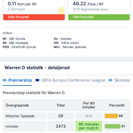
0.11
46.22
Kort per 90
Pass / 90'
3 Kort totalt
1270 Registrerade pass
30th Percentil
78th Percentil
Villkor :
Ml
: Mål Gjorda
As
: Assister
IM
: Mål Insläppta
HN
: Hålla nollan
PEN
: Straffmål Gjorda
Min'
: Minuter spelade
Warren O statistik - detaljerad
Premiership
UEFA Europa Conference League
Skotska 
Premiership statistik för Warren O
Per 90
Övergripande
Total
Percentil
minuter
29
Matcher Spelade
N/A
68
85 minuter
2473
minuter
81
per match