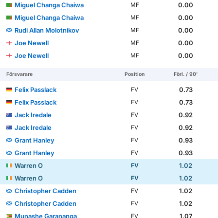
Miguel Changa Chaiwa
0.00
MF
Miguel Changa Chaiwa
0.00
MF
Rudi Allan Molotnikov
0.00
MF
Joe Newell
0.00
MF
Joe Newell
0.00
MF
Försvarare
Position
Förl. / 90'
Felix Passlack
0.73
FV
Felix Passlack
0.73
FV
Jack Iredale
0.92
FV
Jack Iredale
0.92
FV
Grant Hanley
0.93
FV
Grant Hanley
0.93
FV
Warren O
1.02
FV
Warren O
1.02
FV
Christopher Cadden
1.02
FV
Christopher Cadden
1.02
FV
Munashe Garananga
1.07
FV