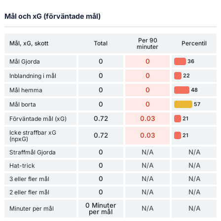
Mål och xG (förväntade mål)
Per 90
Mål, xG, skott
Total
Percentil
minuter
0
0
Mål Gjorda
36
0
0
Inblandning i mål
22
0
0
Mål hemma
48
0
0
Mål borta
57
0.72
0.03
Förväntade mål (xG)
21
Icke straffbar xG
0.72
0.03
21
(npxG)
0
N/A
N/A
Straffmål Gjorda
0
N/A
N/A
Hat-trick
0
N/A
N/A
3 eller fler mål
0
N/A
N/A
2 eller fler mål
0 Minuter
N/A
N/A
Minuter per mål
per mål