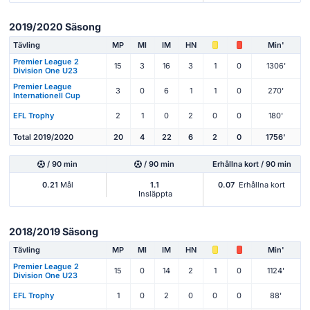
2019/2020 Säsong
Tävling
MP
Ml
IM
HN
Min'
Premier League 2
15
3
16
3
1
0
1306'
Division One U23
Premier League
3
0
6
1
1
0
270'
Internationell Cup
EFL Trophy
2
1
0
2
0
0
180'
Total 2019/2020
20
4
22
6
2
0
1756'
/ 90 min
/ 90 min
Erhållna kort / 90 min
0.21
Mål
1.1
0.07
Erhållna kort
Insläppta
2018/2019 Säsong
Tävling
MP
Ml
IM
HN
Min'
Premier League 2
15
0
14
2
1
0
1124'
Division One U23
EFL Trophy
1
0
2
0
0
0
88'