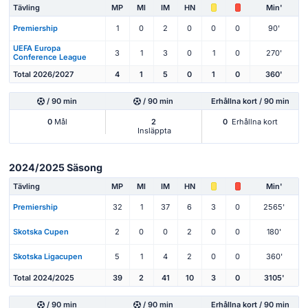
Tävling
MP
Ml
IM
HN
Min'
Premiership
1
0
2
0
0
0
90'
UEFA Europa
3
1
3
0
1
0
270'
Conference League
Total 2026/2027
4
1
5
0
1
0
360'
/ 90 min
/ 90 min
Erhållna kort / 90 min
0
Mål
2
0
Erhållna kort
Insläppta
2024/2025 Säsong
Tävling
MP
Ml
IM
HN
Min'
Premiership
32
1
37
6
3
0
2565'
Skotska Cupen
2
0
0
2
0
0
180'
Skotska Ligacupen
5
1
4
2
0
0
360'
Total 2024/2025
39
2
41
10
3
0
3105'
/ 90 min
/ 90 min
Erhållna kort / 90 min