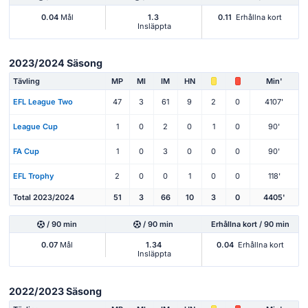
0.04
Mål
1.3
0.11
Erhållna kort
Insläppta
2023/2024 Säsong
Tävling
MP
Ml
IM
HN
Min'
EFL League Two
47
3
61
9
2
0
4107'
League Cup
1
0
2
0
1
0
90'
FA Cup
1
0
3
0
0
0
90'
EFL Trophy
2
0
0
1
0
0
118'
Total 2023/2024
51
3
66
10
3
0
4405'
/ 90 min
/ 90 min
Erhållna kort / 90 min
0.07
Mål
1.34
0.04
Erhållna kort
Insläppta
2022/2023 Säsong