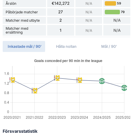
€142,272
Årslön
N/A
59
27
Påbörjade matcher
N/A
79
2
N/A
Matcher med utbyte
N/A
Matcher med
1
N/A
N/A
ersättning
Inkastade mål / 90'
Hålla nollan
Mål / 90'
Försvarsstatistik