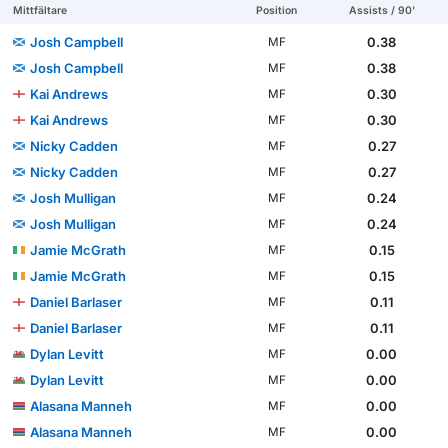
Mittfältare
Position
Assists / 90'
Josh Campbell
0.38
MF
Josh Campbell
0.38
MF
Kai Andrews
0.30
MF
Kai Andrews
0.30
MF
Nicky Cadden
0.27
MF
Nicky Cadden
0.27
MF
Josh Mulligan
0.24
MF
Josh Mulligan
0.24
MF
Jamie McGrath
0.15
MF
Jamie McGrath
0.15
MF
Daniel Barlaser
0.11
MF
Daniel Barlaser
0.11
MF
Dylan Levitt
0.00
MF
Dylan Levitt
0.00
MF
Alasana Manneh
0.00
MF
Alasana Manneh
0.00
MF