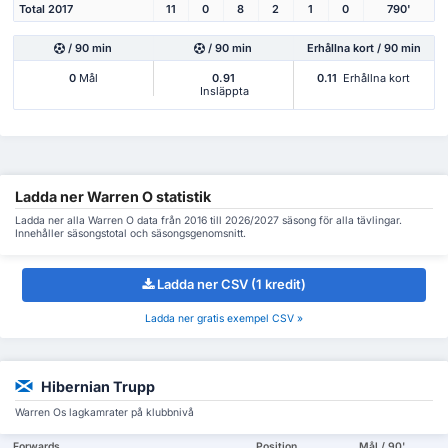
Total 2017
11
0
8
2
1
0
790'
/ 90 min
/ 90 min
Erhållna kort / 90 min
0
Mål
0.91
0.11
Erhållna kort
Insläppta
Ladda ner Warren O statistik
Ladda ner alla Warren O data från 2016 till 2026/2027 säsong för alla tävlingar.
Innehåller säsongstotal och säsongsgenomsnitt.
Ladda ner CSV (1 kredit)
Ladda ner gratis exempel CSV »
Hibernian Trupp
Warren Os lagkamrater på klubbnivå
Forwards
Position
Mål / 90'