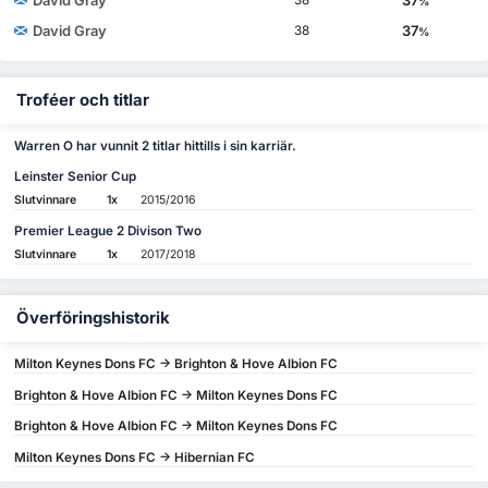
David Gray
37
38
%
David Gray
37
38
%
Troféer och titlar
Warren O har vunnit 2 titlar hittills i sin karriär.
Leinster Senior Cup
Slutvinnare
1x
2015/2016
Premier League 2 Divison Two
Slutvinnare
1x
2017/2018
Överföringshistorik
Milton Keynes Dons FC -> Brighton & Hove Albion FC
Brighton & Hove Albion FC -> Milton Keynes Dons FC
Brighton & Hove Albion FC -> Milton Keynes Dons FC
Milton Keynes Dons FC -> Hibernian FC