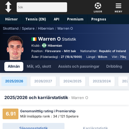
LIGOR
MENY
Hörnor
Tennis (EN)
API
Premium
Prognos
Skottland
/
Spelare
/
Hibernian
/
Warren O
Warren O
Statistik
Klubb :
Hibernian
Position :
Försvarare - Mitt bak
Nationalitet :
Republic of Ireland
Ålder (Födelsedag) :
27 (19/4/1999)
Längd :
188cm
Vikt :
75kg
Allmän
Mål, xG, skott
Assists och passningar
Dribbling
2025/2026
2026/2027
2024/2025
2023/2024
202
2025/2026 och karriärstatistik
- Warren O
Genomsnittlig rating i Premiership
6.91
Mål insläppta rank : 34 / 121 Spelare
Säsongsstatistik
Karriärstatistik