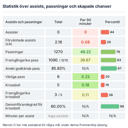
Statistik över assists, passningar och skapade chanser
Per 90
Assists och passningar
Total
Percentil
minuter
0
0
Assister
44
Förväntade assists
2.16
0.08
28
(xA)
1270
46.22
Passningar
78
1090
39.67
Framgångsrika pass
83
/ 1270
85.83%
N/A
Andel godkända pass
87
6
0.22
Viktiga pass
20
5
0.18
Krossboll
19
Framgångsrika
3
0.11
38
/ 5
krossboll
Genomförandegrad för
60.00%
N/A
98
krossboll
N/A
N/A
Minuter per assist
Inga assists
Warren O har inte assisterat till några mål under denna Premiership säsong.