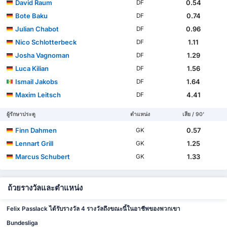
David Raum
0.54
DF
Bote Baku
0.74
DF
Julian Chabot
0.96
DF
Nico Schlotterbeck
1.11
DF
Josha Vagnoman
1.29
DF
Luca Kilian
1.56
DF
Ismail Jakobs
1.64
DF
Maxim Leitsch
4.41
DF
ผู้รักษาประตู
ตำแหน่ง
เสีย / 90'
Finn Dahmen
0.57
GK
Lennart Grill
1.25
GK
Marcus Schubert
1.33
GK
ถ้วยรางวัลและตำแหน่ง
Felix Passlack ได้รับรางวัล 4 รางวัลถึงขณะนี้ในอาชีพของพวกเขา
Bundesliga