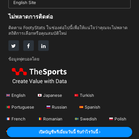
English Site
ไม่พลาดการติดต่อ
ติดตาม FootyStats ในช่องต่อไปนี้เพื่อให้แน่ใจว่าคุณจะไม่พลาด
สถิติการเลือกหรือคุณสมบัติใหม่
ข้อมูลฟุตบอลโดย
English
Japanese
Turkish
Portuguese
Russian
Spanish
French
Romanian
Swedish
Polish
German
Dutch
Italian
Thai
เปิดบัญชีพรีเมี่ยมวันนี้ รับกำไรวันนี้