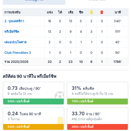
การแข่งขัน
แข่ง
ได้
เสีย
ชีท
นาที
2. บุนเดสลีกา
16
0
13
5
2
0
540'
พรีเมียร์ชิพ
13
2
9
4
3
1
1111'
เดแอปเบโพคาล
2
0
0
1
1
0
45'
Club Friendlies 3
1
0
1
0
0
0
90'
รวม 2025/2026
32
2
23
10
6
1
1786'
สถิติต่อ 90 นาทีใน พรีเมียร์ชิพ
0.73
31%
เสียประตู / 90'
คลีนชีท
9 จุดตุ้มใน 13 เกม
4 คงที่ไม่ให้ประตูเข้าใน 13 เกม
94th เปอร์เซ็นต์
70th เปอร์เซ็นต์
0.24
33.70
ใบต่อ 90 นาที
จ่าย / 90'
3 ใบรวม
416 การจ่ายที่ถูกบันทึก
64th เปอร์เซ็นต์
46th เปอร์เซ็นต์