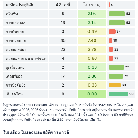
42 นาที
ไม่ปรากฎ
นาทีต่อประตูที่เสีย
4
5
31%
คลีนชีท
82
13
2.14
การแย่งบอล
82
3
0.49
การตัดบอล
34
45
7.40
การดวลบอล
18
23
3.78
ดวลบอลชนะ
22
4
0.66
ดวลบอลกลางอากาศชนะ
23
2
0.33
ถูกเลี้ยงหลบ
77
17
2.80
เคลียร์บอล
72
2
0.33
การบังคับยิง
60
0
0.00
เสียจุดโทษ
99
ในฐานะกองหลัง Felix Passlack เสีย 13 ประตู และเก็บ 5 คลีนชีตในการแข่งขัน 16 ใน 2. บุนเด
สลีกา ฤดูกาล 2025/2026 นั่นหมายความว่าเมื่อ Felix Passlack อยู่ในสนาม ทีมของพวกเขาเสีย
ประตูทุกๆ 42 นาที ยิ่งไปกว่านั้น พวกเขายังสกัดบอล 2.14 ครั้ง และ 0.49 ในทุก ๆ 90 นาทีที่พวก
เขาอยู่ในสนาม Felix Passlack ยังเพิ่ม 2.80 การเคลียร์ในเวลาเดียวกัน
ใบเหลือง ใบแดง และสถิติการฟาวล์