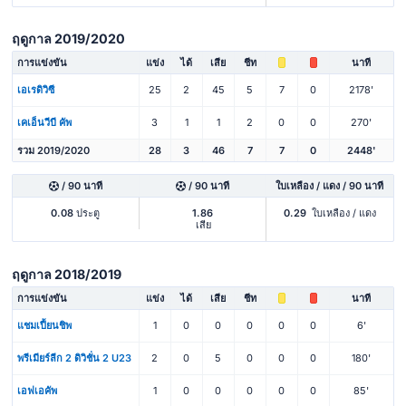
ฤดูกาล 2019/2020
การแข่งขัน
แข่ง
ได้
เสีย
ชีท
นาที
เอเรดิวิซี
25
2
45
5
7
0
2178'
เคเอ็นวีบี คัพ
3
1
1
2
0
0
270'
รวม 2019/2020
28
3
46
7
7
0
2448'
/ 90 นาที
/ 90 นาที
ใบเหลือง / แดง / 90 นาที
0.08
ประตู
1.86
0.29
ใบเหลือง / แดง
เสีย
ฤดูกาล 2018/2019
การแข่งขัน
แข่ง
ได้
เสีย
ชีท
นาที
แชมเปี้ยนชิพ
1
0
0
0
0
0
6'
พรีเมียร์ลีก 2 ดิวิชั่น 2 U23
2
0
5
0
0
0
180'
เอฟเอคัพ
1
0
0
0
0
0
85'