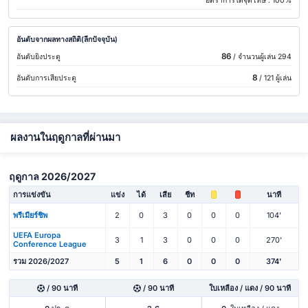
อัตราการได้จุดโทษ :
100%
อันดับจากผลทางสถิติ(ลีกปัจจุบัน)
86
อันดับยิงประตู
/ จำนวนผู้เล่น 294
8
อันดับการเสียประตู
/ 121 ผู้เล่น
ผลงานในฤดูกาลที่ผ่านมา
ฤดูกาล 2026/2027
การแข่งขัน
แข่ง
ได้
เสีย
ชีท
นาที
พรีเมียร์ชิพ
2
0
3
0
0
0
104'
UEFA Europa
3
1
3
0
0
0
270'
Conference League
รวม 2026/2027
5
1
6
0
0
0
374'
/ 90 นาที
/ 90 นาที
ใบเหลือง / แดง / 90 นาที