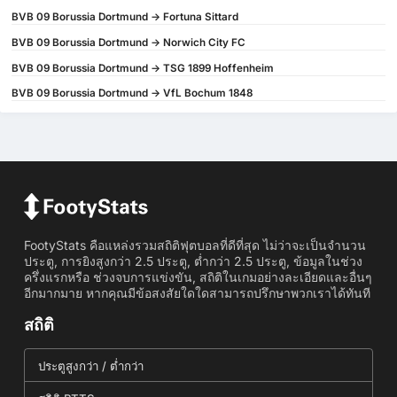
BVB 09 Borussia Dortmund -> Fortuna Sittard
BVB 09 Borussia Dortmund -> Norwich City FC
BVB 09 Borussia Dortmund -> TSG 1899 Hoffenheim
BVB 09 Borussia Dortmund -> VfL Bochum 1848
FootyStats คือแหล่งรวมสถิติฟุตบอลที่ดีที่สุด ไม่ว่าจะเป็นจำนวน
ประตู, การยิงสูงกว่า 2.5 ประตู, ต่ำกว่า 2.5 ประตู, ข้อมูลในช่วง
ครึ่งแรกหรือ ช่วงจบการแข่งขัน, สถิติในเกมอย่างละเอียดและอื่นๆ
อีกมากมาย หากคุณมีข้อสงสัยใดใดสามารถปรึกษาพวกเราได้ทันที
สถิติ
ประตูสูงกว่า / ต่ำกว่า