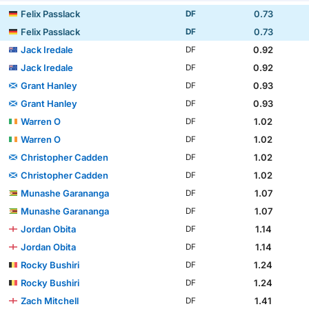
Felix Passlack
0.73
DF
Felix Passlack
0.73
DF
Jack Iredale
0.92
DF
Jack Iredale
0.92
DF
Grant Hanley
0.93
DF
Grant Hanley
0.93
DF
Warren O
1.02
DF
Warren O
1.02
DF
Christopher Cadden
1.02
DF
Christopher Cadden
1.02
DF
Munashe Garananga
1.07
DF
Munashe Garananga
1.07
DF
Jordan Obita
1.14
DF
Jordan Obita
1.14
DF
Rocky Bushiri
1.24
DF
Rocky Bushiri
1.24
DF
Zach Mitchell
1.41
DF