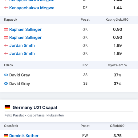
Kanayochukwu Megwa
1.44
DF
Kapusok
Poszt
Kap. gólok./90'
Raphael Sallinger
0.90
GK
Raphael Sallinger
0.90
GK
Jordan Smith
1.89
GK
Jordan Smith
1.89
GK
Edzők
Kor
Győzelem %
David Gray
37
38
%
David Gray
37
38
%
Germany U21 Csapat
Felix Passlack csapattársai klubszinten
Csatárok
Poszt
Gólok/90'
Dominik Kother
3.75
FW