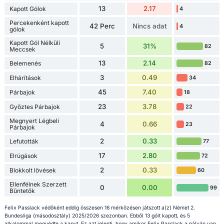
13
2.17
Kapott Gólok
4
Percekenként kapott
42 Perc
Nincs adat
4
gólok
Kapott Gól Nélküli
5
31%
82
Meccsek
13
2.14
Belemenés
82
3
0.49
Elhárítások
34
45
7.40
Párbajok
18
23
3.78
Győztes Párbajok
22
Megnyert Légbeli
4
0.66
23
Párbajok
2
0.33
Lefutották
77
17
2.80
Elrúgások
72
2
0.33
Blokkolt lövések
60
Ellenfélnek Szerzett
0
0.00
99
Bűntetők
Felix Passlack védőként eddig összesen 16 mérkőzésen játszott a(z) Német 2.
Bundesliga (másodosztály) 2025/2026 szezonban. Ebből 13 gólt kapott, és 5
alkalommal megvédte a kaput. Ez azt jelenti, hogy amikor Felix Passlack a pályán van,