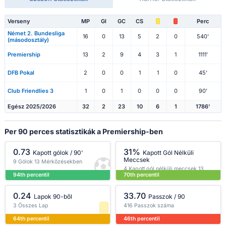
Verseny
MP
Gl
GC
CS
Perc
Német 2. Bundesliga
16
0
13
5
2
0
540'
(másodosztály)
Premiership
13
2
9
4
3
1
1111'
DFB Pokal
2
0
0
1
1
0
45'
Club Friendlies 3
1
0
1
0
0
0
90'
Egész 2025/2026
32
2
23
10
6
1
1786'
Per 90 perces statisztikák a Premiership-ben
0.73
31%
Kapott gólok / 90'
Kapott Gól Nélküli
Meccsek
9 Gólok 13 Mérkőzésekben
4 Kapott gól nélküli meccsek 13
94th percentil
70th percentil
Mérkőzésekben
0.24
33.70
Lapok 90-ből
Passzok / 90
3 Összes Lap
416 Passzok száma
64th percentil
46th percentil