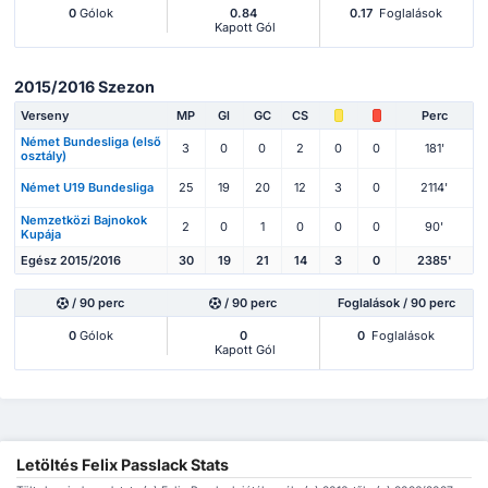
0
Gólok
0.84
0.17
Foglalások
Kapott Gól
2015/2016 Szezon
Verseny
MP
Gl
GC
CS
Perc
Német Bundesliga (első
3
0
0
2
0
0
181'
osztály)
Német U19 Bundesliga
25
19
20
12
3
0
2114'
Nemzetközi Bajnokok
2
0
1
0
0
0
90'
Kupája
Egész 2015/2016
30
19
21
14
3
0
2385'
/ 90 perc
/ 90 perc
Foglalások / 90 perc
0
Gólok
0
0
Foglalások
Kapott Gól
Letöltés Felix Passlack Stats