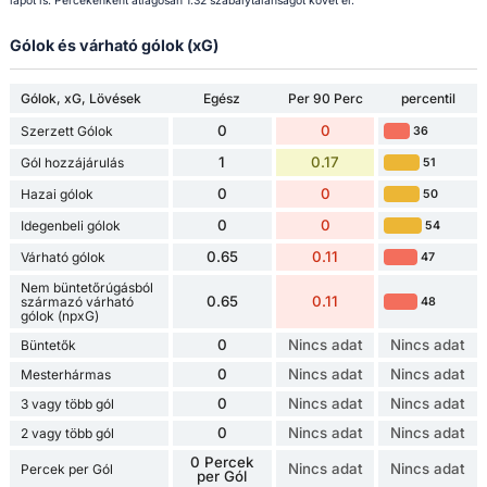
lapot is. Percekenként átlagosan 1.32 szabálytalanságot követ el.
Gólok és várható gólok (xG)
Gólok, xG, Lövések
Egész
Per 90 Perc
percentil
0
0
Szerzett Gólok
36
1
0.17
Gól hozzájárulás
51
0
0
Hazai gólok
50
0
0
Idegenbeli gólok
54
0.65
0.11
Várható gólok
47
Nem büntetőrúgásból
0.65
0.11
származó várható
48
gólok (npxG)
0
Nincs adat
Nincs adat
Büntetők
0
Nincs adat
Nincs adat
Mesterhármas
0
Nincs adat
Nincs adat
3 vagy több gól
0
Nincs adat
Nincs adat
2 vagy több gól
0 Percek
Nincs adat
Nincs adat
Percek per Gól
per Gól