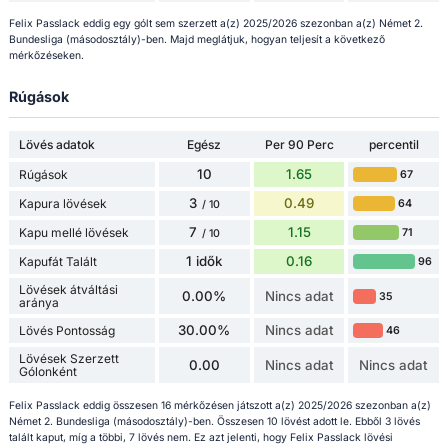
Felix Passlack eddig egy gólt sem szerzett a(z) 2025/2026 szezonban a(z) Német 2.
Bundesliga (másodosztály)-ben. Majd meglátjuk, hogyan teljesít a következő
mérkőzéseken.
Rúgások
Lövés adatok
Egész
Per 90 Perc
percentil
10
1.65
Rúgások
67
3
0.49
Kapura lövések
64
/ 10
7
1.15
Kapu mellé lövések
71
/ 10
1 idők
0.16
Kapufát Talált
96
Lövések átváltási
0.00%
Nincs adat
35
aránya
30.00%
Nincs adat
Lövés Pontosság
46
Lövések Szerzett
0.00
Nincs adat
Nincs adat
Gólonként
Felix Passlack eddig összesen 16 mérkőzésen játszott a(z) 2025/2026 szezonban a(z)
Német 2. Bundesliga (másodosztály)-ben. Összesen 10 lövést adott le. Ebből 3 lövés
talált kaput, míg a többi, 7 lövés nem. Ez azt jelenti, hogy Felix Passlack lövési