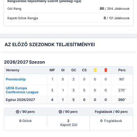
Rangsorolás teljesítmény szerint (jelenlegi liga)
86
Gól Rang
/ 294 Játékosok
8
Kapott Gólok Rangja
/ 121 Játékosok
AZ ELŐZŐ SZEZONOK TELJESÍTMÉNYEI
2026/2027 Szezon
Verseny
MP
Gl
GC
CS
Perc
Premiership
1
0
2
0
0
0
90'
UEFA Europa
3
1
3
0
0
0
270'
Conference League
Egész 2026/2027
4
1
5
0
0
0
360'
/ 90 perc
/ 90 perc
Foglalások / 90 perc
0
Gólok
2
0
Foglalások
Kapott Gól