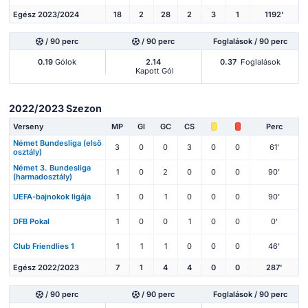
Egész 2023/2024
18
2
28
2
3
1
1192'
/ 90 perc
/ 90 perc
Foglalások / 90 perc
0.19
Gólok
2.14
0.37
Foglalások
Kapott Gól
2022/2023 Szezon
Verseny
MP
Gl
GC
CS
Perc
Német Bundesliga (első
3
0
0
3
0
0
61'
osztály)
Német 3. Bundesliga
1
0
2
0
0
0
90'
(harmadosztály)
UEFA-bajnokok ligája
1
0
1
0
0
0
90'
DFB Pokal
1
0
0
1
0
0
0'
Club Friendlies 1
1
1
1
0
0
0
46'
Egész 2022/2023
7
1
4
4
0
0
287'
/ 90 perc
/ 90 perc
Foglalások / 90 perc