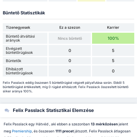
Büntető Statisztikák
Tizenegyesek
Ez a szezon
Karrier
Büntető átváltási
100%
Nincs bűntető
arányok
Elvégzett
0
5
büntetőrúgások
0
5
Büntetők
Elhibázott
0
0
büntetőrúgások
Felix Passlack eddig összesen 5 büntetőrúgást végzett pályafutása során. Ebből 5
büntetőrúgást értékesített, míg 0 rúgást elhibázott. Felix Passlack összesített büntető
siiker aránya 100%.
Felix Passlack Statisztikai Elemzése
Felix Passlack egy Hátvéd , aki ebben a szezonban
13 mérkőzésen
jelent
meg
Premiership
, és összesen
1111 precet
játszott. Felix Passlack átlagosan