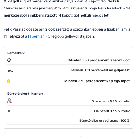
0.73 gólt
rúg 90 percenként amikor pályán van. A Kapott Gól Nélküli
Mérkőzésein aránya jelenleg
31%
. Ami azt jelenti, hogy Felix Passlack a
13
mérkőzésből amikben játszott, 4
kapott gól nélküli meccs lett.
Felix Passlack összesen
2 gólt
szerzett a szezonban ebben a ligában, ami a
11
helyezi őt a
Hibernian FC
legjobb góllövőlistájában.
Percenként
Minden 556 percenként szerez gólt
Minden 370 percenként ad gólpasszt
Minden 370 percenként kap egy lapot
Büntetőrekord (karrier)
Szerezett a
5
/ 5 büntetőt
PEN
Elhibázott
0
/ 5 büntetőt
Büntető sikerességi arány:
100%