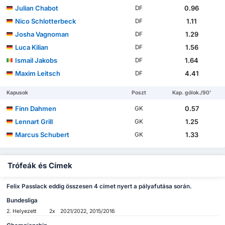
Julian Chabot
0.96
DF
Nico Schlotterbeck
1.11
DF
Josha Vagnoman
1.29
DF
Luca Kilian
1.56
DF
Ismail Jakobs
1.64
DF
Maxim Leitsch
4.41
DF
Kapusok
Poszt
Kap. gólok./90'
Finn Dahmen
0.57
GK
Lennart Grill
1.25
GK
Marcus Schubert
1.33
GK
Trófeák és Címek
Felix Passlack eddig összesen 4 címet nyert a pályafutása során.
Bundesliga
2. Helyezett
2x
2021/2022, 2015/2016