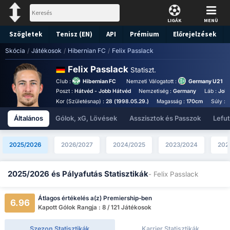
LIGÁK
MENÜ
Szögletek
Tenisz (EN)
API
Prémium
Előrejelzések
Skócia
/
Játékosok
/
Hibernian FC
/
Felix Passlack
Felix Passlack
Statiszt.
Club :
Hibernian FC
Nemzeti Válogatott :
Germany U21
Poszt :
Hátvéd - Jobb Hátvéd
Nemzetiség :
Germany
Láb :
Jobb
Kor (Születésnap) :
28 (1998.05.29.)
Magasság :
170cm
Súly :
Általános
Gólok, xG, Lövések
Asszisztok és Passzok
Lefu
2025/2026
2026/2027
2024/2025
2023/2024
202
2025/2026 és Pályafutás Statisztikák
- Felix Passlack
Átlagos értékelés a(z) Premiership-ben
6.96
Kapott Gólok Rangja : 8 / 121 Játékosok
Szezon Statisztikák
Karrier Statisztikák