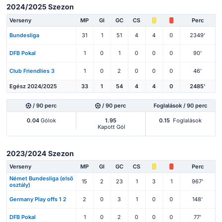
2024/2025 Szezon
Verseny
MP
Gl
GC
CS
Perc
Bundesliga
31
1
51
4
4
0
2349'
DFB Pokal
1
0
1
0
0
0
90'
Club Friendlies 3
1
0
2
0
0
0
46'
Egész 2024/2025
33
1
54
4
4
0
2485'
/ 90 perc
/ 90 perc
Foglalások / 90 perc
0.04
Gólok
1.95
0.15
Foglalások
Kapott Gól
2023/2024 Szezon
Verseny
MP
Gl
GC
CS
Perc
Német Bundesliga (első
15
2
23
1
3
1
967'
osztály)
Germany Play offs 1 2
2
0
3
1
0
0
148'
DFB Pokal
1
0
2
0
0
0
77'