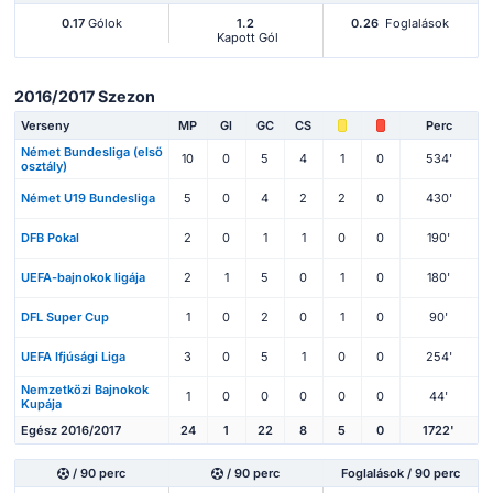
0.17
Gólok
1.2
0.26
Foglalások
Kapott Gól
2016/2017 Szezon
Verseny
MP
Gl
GC
CS
Perc
Német Bundesliga (első
10
0
5
4
1
0
534'
osztály)
Német U19 Bundesliga
5
0
4
2
2
0
430'
DFB Pokal
2
0
1
1
0
0
190'
UEFA-bajnokok ligája
2
1
5
0
1
0
180'
DFL Super Cup
1
0
2
0
1
0
90'
UEFA Ifjúsági Liga
3
0
5
1
0
0
254'
Nemzetközi Bajnokok
1
0
0
0
0
0
44'
Kupája
Egész 2016/2017
24
1
22
8
5
0
1722'
/ 90 perc
/ 90 perc
Foglalások / 90 perc