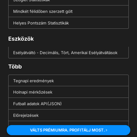
Mindkét félidőben szerzett gólt
Helyes Pontszám Statisztikák
Eszközök
Esélyátváltó - Decimális, Tört, Amerikai Esélyátváltások
Több
Tegnapi eredmények
Holnapi mérkőzések
Futball adatok API(JSON)
Előrejelzések
English Site
VÁLTS PRÉMIUMRA. PROFITÁLJ MOST.