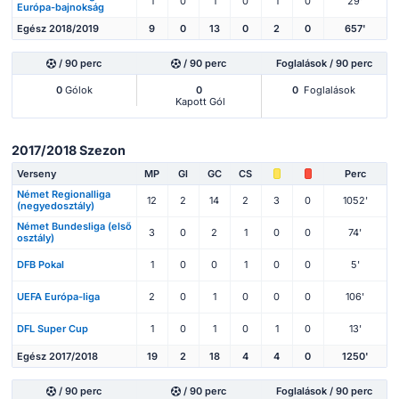
1
0
1
0
1
0
29'
Európa-bajnokság
Egész 2018/2019
9
0
13
0
2
0
657'
/ 90 perc
/ 90 perc
Foglalások / 90 perc
0
Gólok
0
0
Foglalások
Kapott Gól
2017/2018 Szezon
Verseny
MP
Gl
GC
CS
Perc
Német Regionalliga
12
2
14
2
3
0
1052'
(negyedosztály)
Német Bundesliga (első
3
0
2
1
0
0
74'
osztály)
DFB Pokal
1
0
0
1
0
0
5'
UEFA Európa-liga
2
0
1
0
0
0
106'
DFL Super Cup
1
0
1
0
1
0
13'
Egész 2017/2018
19
2
18
4
4
0
1250'
/ 90 perc
/ 90 perc
Foglalások / 90 perc