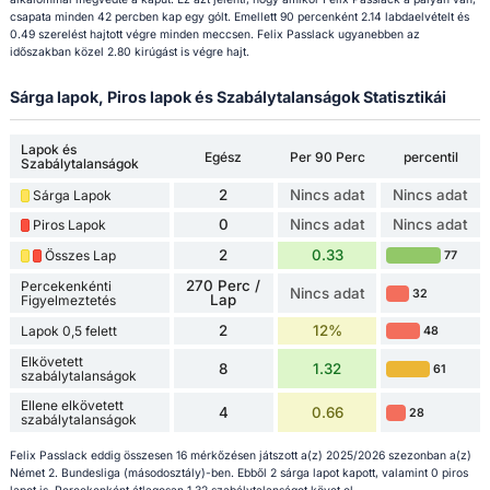
csapata minden 42 percben kap egy gólt. Emellett 90 percenként 2.14 labdaelvételt és
0.49 szerelést hajtott végre minden meccsen. Felix Passlack ugyanebben az
időszakban közel 2.80 kirúgást is végre hajt.
Sárga lapok, Piros lapok és Szabálytalanságok Statisztikái
Lapok és
Egész
Per 90 Perc
percentil
Szabálytalanságok
2
Nincs adat
Nincs adat
Sárga Lapok
0
Nincs adat
Nincs adat
Piros Lapok
2
0.33
Összes Lap
77
270 Perc /
Percekenkénti
Nincs adat
32
Lap
Figyelmeztetés
2
12%
Lapok 0,5 felett
48
Elkövetett
8
1.32
61
szabálytalanságok
Ellene elkövetett
4
0.66
28
szabálytalanságok
Felix Passlack eddig összesen 16 mérkőzésen játszott a(z) 2025/2026 szezonban a(z)
Német 2. Bundesliga (másodosztály)-ben. Ebből 2 sárga lapot kapott, valamint 0 piros