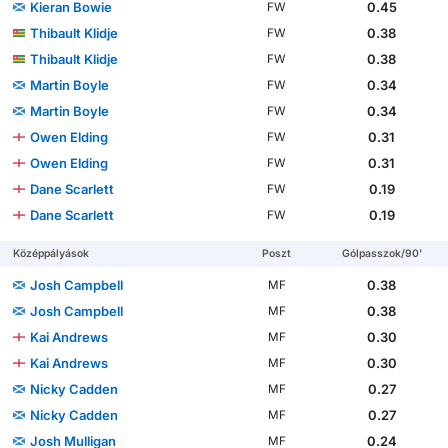
Kieran Bowie
0.45
FW
Thibault Klidje
0.38
FW
Thibault Klidje
0.38
FW
Martin Boyle
0.34
FW
Martin Boyle
0.34
FW
Owen Elding
0.31
FW
Owen Elding
0.31
FW
Dane Scarlett
0.19
FW
Dane Scarlett
0.19
FW
Középpályások
Poszt
Gólpasszok/90'
Josh Campbell
0.38
MF
Josh Campbell
0.38
MF
Kai Andrews
0.30
MF
Kai Andrews
0.30
MF
Nicky Cadden
0.27
MF
Nicky Cadden
0.27
MF
Josh Mulligan
0.24
MF