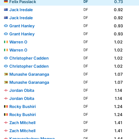
Felix Passlack
0.73
DF
Jack Iredale
0.92
DF
Jack Iredale
0.92
DF
Grant Hanley
0.93
DF
Grant Hanley
0.93
DF
Warren O
1.02
DF
Warren O
1.02
DF
Christopher Cadden
1.02
DF
Christopher Cadden
1.02
DF
Munashe Garananga
1.07
DF
Munashe Garananga
1.07
DF
Jordan Obita
1.14
DF
Jordan Obita
1.14
DF
Rocky Bushiri
1.24
DF
Rocky Bushiri
1.24
DF
Zach Mitchell
1.41
DF
Zach Mitchell
1.41
DF
Kanayochukwu Megwa
1.44
DF