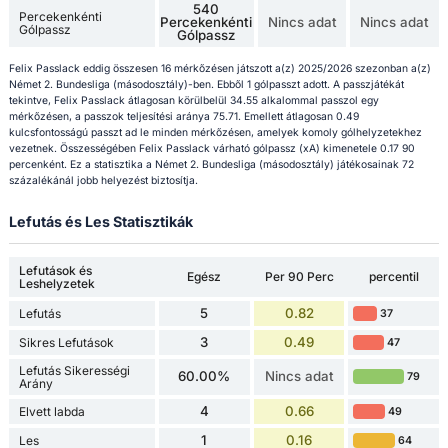
540
Percekenkénti
Percekenkénti
Nincs adat
Nincs adat
Gólpassz
Gólpassz
Felix Passlack eddig összesen 16 mérkőzésen játszott a(z) 2025/2026 szezonban a(z)
Német 2. Bundesliga (másodosztály)-ben. Ebből 1 gólpasszt adott. A passzjátékát
tekintve, Felix Passlack átlagosan körülbelül 34.55 alkalommal passzol egy
mérkőzésen, a passzok teljesítési aránya 75.71. Emellett átlagosan 0.49
kulcsfontosságú passzt ad le minden mérkőzésen, amelyek komoly gólhelyzetekhez
vezetnek. Összességében Felix Passlack várható gólpassz (xA) kimenetele 0.17 90
percenként. Ez a statisztika a Német 2. Bundesliga (másodosztály) játékosainak 72
százalékánál jobb helyezést biztosítja.
Lefutás és Les Statisztikák
Lefutások és
Egész
Per 90 Perc
percentil
Leshelyzetek
5
0.82
Lefutás
37
3
0.49
Sikres Lefutások
47
Lefutás Sikerességi
60.00%
Nincs adat
79
Arány
4
0.66
Elvett labda
49
1
0.16
Les
64