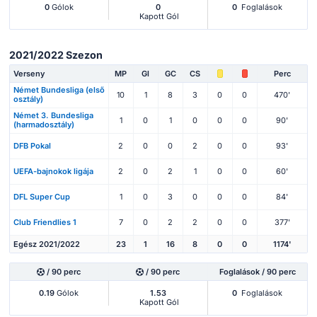
0
Gólok
0
0
Foglalások
Kapott Gól
2021/2022 Szezon
Verseny
MP
Gl
GC
CS
Perc
Német Bundesliga (első
10
1
8
3
0
0
470'
osztály)
Német 3. Bundesliga
1
0
1
0
0
0
90'
(harmadosztály)
DFB Pokal
2
0
0
2
0
0
93'
UEFA-bajnokok ligája
2
0
2
1
0
0
60'
DFL Super Cup
1
0
3
0
0
0
84'
Club Friendlies 1
7
0
2
2
0
0
377'
Egész 2021/2022
23
1
16
8
0
0
1174'
/ 90 perc
/ 90 perc
Foglalások / 90 perc
0.19
Gólok
1.53
0
Foglalások
Kapott Gól