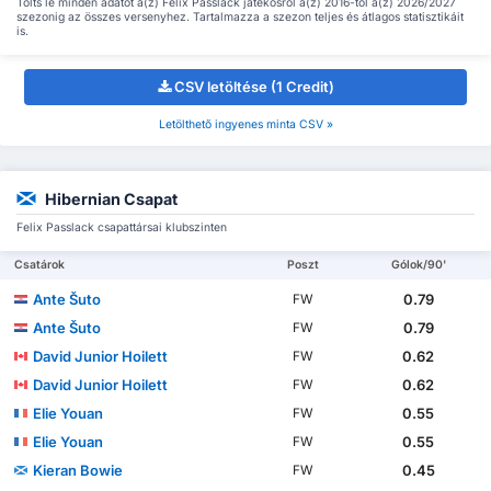
Tölts le minden adatot a(z) Felix Passlack játékosról a(z) 2016-től a(z) 2026/2027
szezonig az összes versenyhez. Tartalmazza a szezon teljes és átlagos statisztikáit
is.
CSV letöltése (1 Credit)
Letölthető ingyenes minta CSV »
Hibernian Csapat
Felix Passlack csapattársai klubszinten
Csatárok
Poszt
Gólok/90'
Ante Šuto
0.79
FW
Ante Šuto
0.79
FW
David Junior Hoilett
0.62
FW
David Junior Hoilett
0.62
FW
Elie Youan
0.55
FW
Elie Youan
0.55
FW
Kieran Bowie
0.45
FW