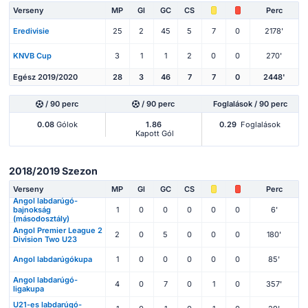
Verseny
MP
Gl
GC
CS
Perc
Eredivisie
25
2
45
5
7
0
2178'
KNVB Cup
3
1
1
2
0
0
270'
Egész 2019/2020
28
3
46
7
7
0
2448'
/ 90 perc
/ 90 perc
Foglalások / 90 perc
0.08
Gólok
1.86
0.29
Foglalások
Kapott Gól
2018/2019 Szezon
Verseny
MP
Gl
GC
CS
Perc
Angol labdarúgó-
bajnokság
1
0
0
0
0
0
6'
(másodosztály)
Angol Premier League 2
2
0
5
0
0
0
180'
Division Two U23
Angol labdarúgókupa
1
0
0
0
0
0
85'
Angol labdarúgó-
4
0
7
0
1
0
357'
ligakupa
U21-es labdarúgó-