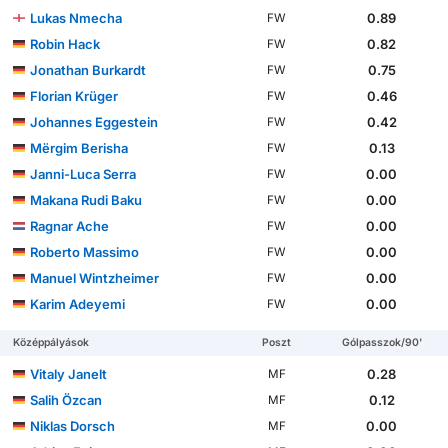
Lukas Nmecha
0.89
FW
Robin Hack
0.82
FW
Jonathan Burkardt
0.75
FW
Florian Krüger
0.46
FW
Johannes Eggestein
0.42
FW
Mërgim Berisha
0.13
FW
Janni-Luca Serra
0.00
FW
Makana Rudi Baku
0.00
FW
Ragnar Ache
0.00
FW
Roberto Massimo
0.00
FW
Manuel Wintzheimer
0.00
FW
Karim Adeyemi
0.00
FW
Középpályások
Poszt
Gólpasszok/90'
Vitaly Janelt
0.28
MF
Salih Özcan
0.12
MF
Niklas Dorsch
0.00
MF