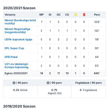
2020/2021 Szezon
Verseny
MP
Gl
GC
CS
Perc
Német Bundesliga (első
7
1
3
5
0
0
358'
osztály)
Német Regionalliga
2
1
1
1
1
0
142'
(negyedosztály)
UEFA-bajnokok ligája
5
0
3
2
0
0
118'
DFL Super Cup
1
0
3
0
0
0
90'
DFB Pokal
1
0
1
0
0
0
44'
U21-es labdarúgó-
2
0
0
2
0
0
93'
Európa-bajnokság
Egész 2020/2021
18
2
11
10
1
0
845'
/ 90 perc
/ 90 perc
Foglalások / 90 perc
0.25
Gólok
0.75
0
Foglalások
Kapott Gól
2019/2020 Szezon