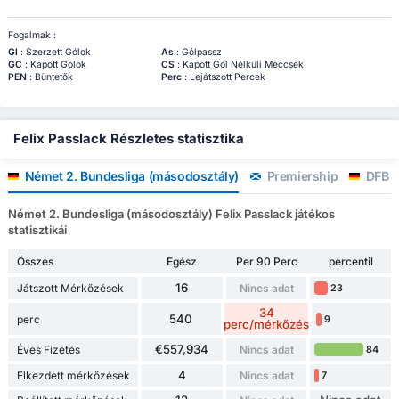
Fogalmak :
Gl
: Szerzett Gólok
As
: Gólpassz
GC
: Kapott Gólok
CS
: Kapott Gól Nélküli Meccsek
PEN
: Büntetők
Perc
: Lejátszott Percek
Felix Passlack Részletes statisztika
Német 2. Bundesliga (másodosztály)
Premiership
DFB P
Német 2. Bundesliga (másodosztály) Felix Passlack játékos
statisztikái
Összes
Egész
Per 90 Perc
percentil
16
Játszott Mérkőzések
Nincs adat
23
34
540
perc
9
perc/mérkőzés
€557,934
Éves Fizetés
Nincs adat
84
4
Elkezdett mérkőzések
Nincs adat
7