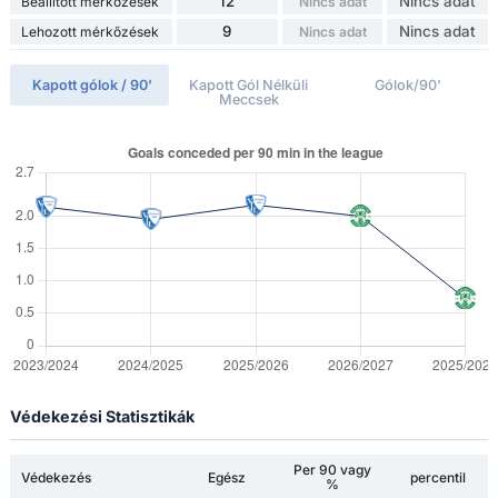
12
Nincs adat
Beállított mérkőzések
Nincs adat
9
Nincs adat
Lehozott mérkőzések
Nincs adat
Kapott gólok / 90'
Kapott Gól Nélküli
Gólok/90'
Meccsek
Védekezési Statisztikák
Per 90 vagy
Védekezés
Egész
percentil
%