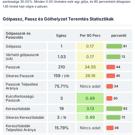
pontossága 30.00%. Minden 0.00 lövésére esik egy gólja, és 90 percenként átlagosan
1.65 lövést hajt végre a pályán.
Gólpassz, Passz és Gólhelyzet Teremtés Statisztikák
Gólpasszok és
Egész
Per 90 Perc
percentil
Passzolás
1
0.17
Gólpassz
81
Várható gólpasszok
1.03
0.17
72
(xA)
210
34.55
Passzok
44
159
26.16
Sikeres Passzok
45
/ 210
Passzok Teljesítési
75.71%
Nincs adat
34
Aránya
Kulcsfontosságú
3
0.49
30
Passzok
19
3.13
Keresztlabdák
82
3
0.49
Sikeres Keresztlabdák
72
/ 19
Keresztlabdák
15.79%
Nincs adat
36
Teljesítési Aránya