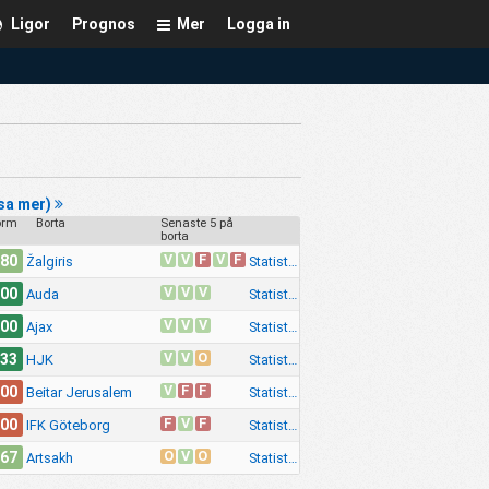
Ligor
Prognos
Mer
Logga in
sa mer)
orm
Borta
Senaste 5 på
borta
V
V
F
V
F
.80
Statistik
Žalgiris
V
V
V
.00
Statistik
Auda
V
V
V
.00
Statistik
Ajax
V
V
O
.33
Statistik
HJK
V
F
F
.00
Statistik
Beitar Jerusalem
F
V
F
.00
Statistik
IFK Göteborg
O
V
O
.67
Statistik
Artsakh