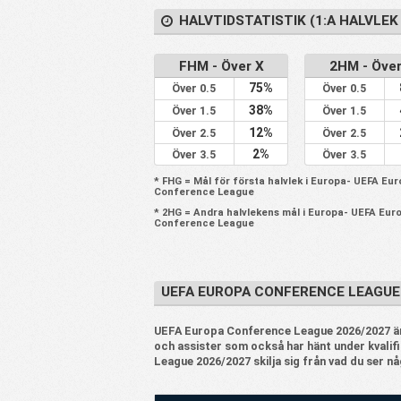
HALVTIDSTATISTIK (1:A HALVLEK 
56
Twente
1
57
Tromsö IL
1
FHM - Över X
2HM - Över
58
Hajduk Split
1
75%
Över 0.5
Över 0.5
59
Inter Club d'Escaldes
1
38%
Över 1.5
Över 1.5
60
Midtjylland
1
12%
Över 2.5
Över 2.5
2%
Över 3.5
Över 3.5
61
St. Gallen
1
* FHG = Mål för första halvlek i Europa- UEFA Eu
62
Dynamo Kyiv
1
Conference League
63
CSKA 1948 Sofia
3
* 2HG = Andra halvlekens mål i Europa- UEFA Eur
Conference League
64
Sileks
2
65
The New Saints
2
UEFA EUROPA CONFERENCE LEAGUE
66
AEK Larnaca
2
67
Koper
2
UEFA Europa Conference League 2026/2027 är en
och assister som också har hänt under kvali
68
IFK Göteborg
3
League 2026/2027 skilja sig från vad du ser n
69
Shelbourne
3
70
Virtus
2