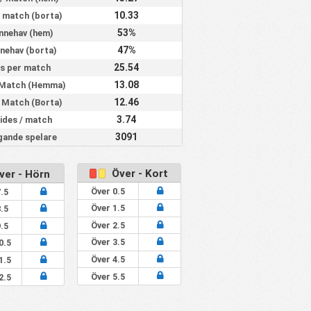
50%
50%
25%
2.00
10.33
/ match (borta)
33%
67%
67%
3.33
53%
innehav (hem)
25%
75%
50%
2.50
47%
nnehav (borta)
25.54
s per match
0%
75%
75%
4.00
13.08
 Match (Hemma)
50%
100%
75%
3.00
12.46
/ Match (Borta)
0%
100%
67%
3.33
3.74
ides / match
67%
0%
0%
0.33
3091
gande spelare
%
0%
100%
67%
3.00
%
0%
100%
67%
3.00
Över - Kort
er - Hörn
Över 0.5
.5
33%
67%
33%
3.67
Över 1.5
.5
Över 2.5
33%
67%
67%
3.00
.5
Över 3.5
0.5
33%
67%
33%
2.33
Över 4.5
1.5
67%
33%
33%
1.33
Över 5.5
2.5
33%
100%
67%
3.33
50%
50%
25%
1.75