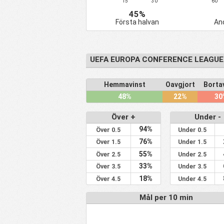
15'
30'
60'
26
Pyunik
4
45%
27
Stjarnan
4
Första halvan
And
28
Ilves
5
29
Ballkani
4
UEFA EUROPA CONFERENCE LEAGUE
30
Bohemians
5
31
NSÍ
5
Hemmavinst
Oavgjort
Borta
32
Nõmme Kalju
4
48%
22%
30
33
Dinamo Tbilisi
4
Över +
Under -
34
Nordsjälland
3
94%
Över 0.5
Under 0.5
35
Vaduz
3
76%
Över 1.5
Under 1.5
36
MKK-Dnepr
3
55%
Över 2.5
Under 2.5
33%
Över 3.5
Under 3.5
37
Jablonec
3
18%
Över 4.5
Under 4.5
38
Malisheva
4
Mål per 10 min
39
Hibernian
3
40
Dinamo Minsk
5