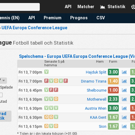
API
Matcher
Statistik
ennis (EN)
API
Premium
Prognos
CSV
›
UEFA Europa Conference League
ague
Fotboll tabell och Statistik
Spelschema - Europa UEFA Europa Conference League (Vi
Senaste 5 på
Hem
Form
F
hemma
V
3.00
1
Hajduk Split
Fri 13, 7:00pm
27
F
V
O
V
F
1.40
3
Dinamo Tirana
Fri 13, 7:00pm
Spelade
V
F
F
1.00
3
Shelbourne
Fri 13, 6:45pm
V
V
O
2.33
2
Motherwell
Fri 13, 6:30pm
utad
V
V
V
3.00
1
Austria Wien
Fri 13, 6:30pm
erad
O
O
V
1.67
1
KAA Gent
Fri 13, 6:30pm
tik
O
V
O
1.67
1
Sion
Fri 13, 6:15pm
* Tiden är i din lokala tidszon (
+01:00
)