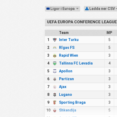
Ligor i Europa
Ladda ner CSV 
UEFA EUROPA CONFERENCE LEAGUE
Team
MP
1
Inter Turku
5
2
Rīgas FS
5
3
Rapid Wien
3
4
Tallinna FC Levadia
4
5
Apollon
3
6
Partizan
3
7
Ajax
3
8
Lugano
3
9
Sporting Braga
3
10
Shkendija
5