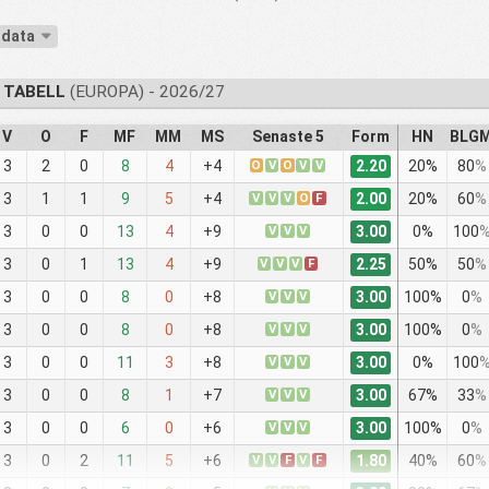
-data
 TABELL
(EUROPA) - 2026/27
V
O
F
MF
MM
MS
Senaste 5
Form
HN
BLG
2.20
3
2
0
8
4
+4
O
V
O
V
V
20%
80
%
2.00
3
1
1
9
5
+4
V
V
V
O
F
20%
60
%
3.00
3
0
0
13
4
+9
V
V
V
0%
100
2.25
3
0
1
13
4
+9
V
V
V
F
50%
50
%
3.00
3
0
0
8
0
+8
V
V
V
100%
0
%
3.00
3
0
0
8
0
+8
V
V
V
100%
0
%
3.00
3
0
0
11
3
+8
V
V
V
0%
100
3.00
3
0
0
8
1
+7
V
V
V
67%
33
%
3.00
3
0
0
6
0
+6
V
V
V
100%
0
%
1.80
3
0
2
11
5
+6
V
V
F
V
F
40%
60
%