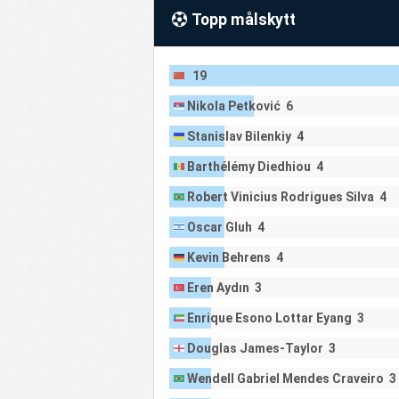
Topp målskytt
71
Bravo
2
72
Neftçi
2
19
73
Varaždin
2
Nikola Petković 6
74
Žilina
2
75
Beitar Jerusalem
3
Stanislav Bilenkiy 4
76
GKS Katowice
3
Barthélémy Diedhiou 4
77
Tallinna FC Flora
3
Robert Vinicius Rodrigues Silva 4
78
Astana
2
Oscar Gluh 4
79
Alashkert
4
Kevin Behrens 4
80
BATE
4
Eren Aydın 3
81
Vllaznia Shkodër
2
Enrique Esono Lottar Eyang 3
Douglas James-Taylor 3
Wendell Gabriel Mendes Craveiro 3