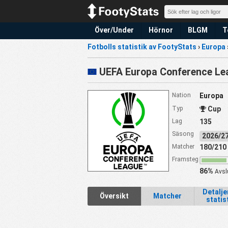
Över/Under
Hörnor
BLGM
T
Fotbolls statistik av FootyStats
›
Europa
UEFA Europa Conference Le
Nation
Europa
Typ
Cup
Lag
135
Säsong
2026/
Matcher
180/210
Framsteg
86%
Avsl
Detalj
Översikt
Matcher
statis