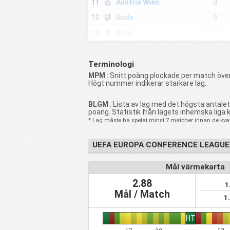
11
Austria Wien
3
12
Auda
3
13
Riga
3
14
Rijeka
3
Terminologi
15
Žalgiris
5
MPM
: Snitt poäng plockade per match över
16
Paide
5
Högt nummer indikerar starkare lag.
17
HJK
3
BLGM
: Lista av lag med det högsta antale
18
Raków Częstochowa
3
poäng. Statistik från lagets inhemska liga 
* Lag måste ha spelat minst 7 matcher innan de kvali
19
Motherwell
3
20
Zira
4
UEFA EUROPA CONFERENCE LEAGUE
21
Hapoel Tel Aviv
3
Mål värmekarta
22
Borac Banja Luka
3
2.88
1
23
Drita
3
Mål / Match
1
24
Dinamo Tirana
5
25
Köpenhamn
3
HT