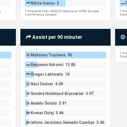
Nikita Ivanov 2
a
* Statistik från 2026/27 säsong av UEFA Europa
* St
Conference League
Conf
Assist per 90 minuter
* St
Maksims Toņiševs 90
Conf
Benjamin Adrović 13.85
Gregor Lehtmets 10
Naci Ünüvar 4.09
Sondre Holmlund Ørjasæter 3.97
Anđelo Šutalo 3.91
Krenar Dulaj 3.46
Ieltsin Jerónimo Semedo Camões 3.46