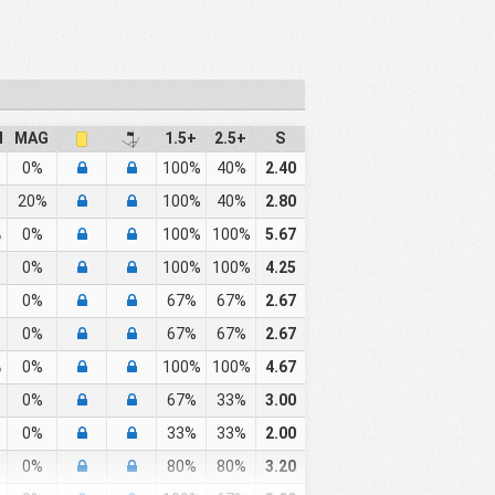
M
MAG
1.5+
2.5+
S
0%
100%
40%
2.40
20%
100%
40%
2.80
%
0%
100%
100%
5.67
0%
100%
100%
4.25
0%
67%
67%
2.67
0%
67%
67%
2.67
%
0%
100%
100%
4.67
0%
67%
33%
3.00
0%
33%
33%
2.00
0%
80%
80%
3.20