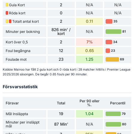
2
N/A
N/A
Gula Kort
0
N/A
N/A
Röda kort
2
0.11
Totalt antal kort
35
826 min' /
N/A
Minuter per bokning
81
kort
2
7%
Kort över 0,5
34
12
0.65
Foul begångna
23
23
1.25
Foulade mot
69
Kobbie Mainoo har fått 2 gula kort och 0 röda kort i 28 matcher hittills i Premier League
2025/2026 säsongen. De begår 0.65 fouls per 90 minuter.
Försvarsstatistik
Per 90 eller
Försvar
Total
Percentil
%.
19
1.04
Mål Insläppta
79
Minuter per insläppt
87 Min'
N/A
80
mål