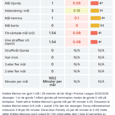
1
0.05
Mål Gjorda
47
3
0.16
Inblandning i mål
51
1
0.1
Mål hemma
61
0
0
Mål borta
53
1.54
0.08
Förväntade mål (xG)
41
Icke straffbar xG
1.54
0.08
41
(npxG)
0
N/A
N/A
Straffmål Gjorda
0
N/A
N/A
Hat-trick
0
N/A
N/A
3 eller fler mål
0
N/A
N/A
2 eller fler mål
1652
Minuter per
N/A
N/A
Minuter per mål
mål
Kobbie Mainoo har gjort 1 mål i 28 matcher så här långt i Premier League 2025/2026
säsongen. 1 av de gjorda 1 målen gjordes på hemmaplan medan de gjorde 0 mål på
bortaplan. Totalt sett är Kobbie Mainoo's gjorda mål per 90 minuter 0.05. Dessutom är
Kobbie Mainoo totala G/A (mål + assist) 3 för den här säsongen. Deras målmedverkan
motsvarar 0.16 per 90 minuter. Deras Non-Penalty xG per 90 minuter är 0.08. Detta
sätter Kobbie Mainoos npxG output till 1.54 vilket sätter dem i topp 41 percentile av