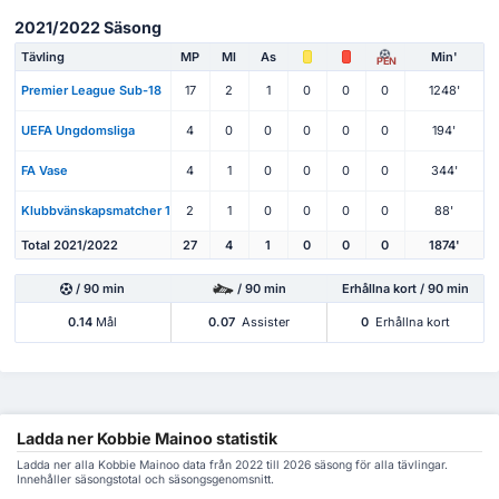
2021/2022 Säsong
Tävling
MP
Ml
As
Min'
PEN
Premier League Sub-18
17
2
1
0
0
0
1248'
UEFA Ungdomsliga
4
0
0
0
0
0
194'
FA Vase
4
1
0
0
0
0
344'
Klubbvänskapsmatcher 1
2
1
0
0
0
0
88'
Total 2021/2022
27
4
1
0
0
0
1874'
/ 90 min
/ 90 min
Erhållna kort / 90 min
0.14
Mål
0.07
Assister
0
Erhållna kort
Ladda ner Kobbie Mainoo statistik
Ladda ner alla Kobbie Mainoo data från 2022 till 2026 säsong för alla tävlingar.
Innehåller säsongstotal och säsongsgenomsnitt.