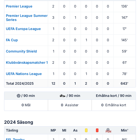
Premier League
2
0
0
0
0
0
136'
Premier League Summer
3
0
1
0
0
0
147'
Series
UEFA Europa League
1
0
0
0
0
0
17'
FA Cup
2
0
0
1
0
0
145'
Community Shield
1
0
0
0
0
0
59'
Klubbvänskapsmatcher 1
2
0
0
0
0
0
61'
UEFA Nations League
1
0
0
1
0
0
78'
Total 2024/2025
12
0
1
2
0
0
643'
/ 90 min
/ 90 min
Erhållna kort / 90 min
0
Mål
0
Assister
0
Erhållna kort
2024 Säsong
Tävling
MP
Ml
As
Min'
PEN
EFL Trophy
1
0
2
0
0
0
90'