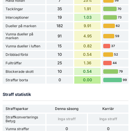
7
25%
Hålla nollan
56
35
1.91
Tacklingar
70
19
1.03
Interceptioner
73
182
9.91
Dueller på marken
62
Vunna dueller på
91
4.95
59
marken
15
0.82
Vunna dueller i luften
37
10
0.54
Dribblad förbi
52
25
1.36
Fullträffar
44
10
0.54
Blockerade skott
79
0
0.00
Straffar borta
99
Straff statistik
Straffsparkar
Denna säsong
Karriär
Straffkonverterings
Inga straff
Inga straff
Betyg
0
0
Vunna straffar