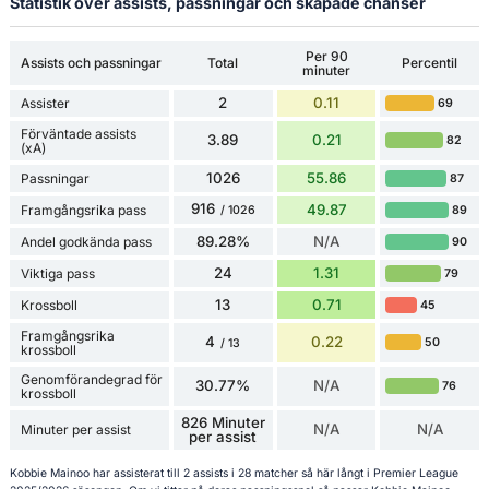
Statistik över assists, passningar och skapade chanser
Per 90
Assists och passningar
Total
Percentil
minuter
2
0.11
Assister
69
Förväntade assists
3.89
0.21
82
(xA)
1026
55.86
Passningar
87
916
49.87
Framgångsrika pass
89
/ 1026
89.28%
N/A
Andel godkända pass
90
24
1.31
Viktiga pass
79
13
0.71
Krossboll
45
Framgångsrika
4
0.22
50
/ 13
krossboll
Genomförandegrad för
30.77%
N/A
76
krossboll
826 Minuter
N/A
N/A
Minuter per assist
per assist
Kobbie Mainoo har assisterat till 2 assists i 28 matcher så här långt i Premier League