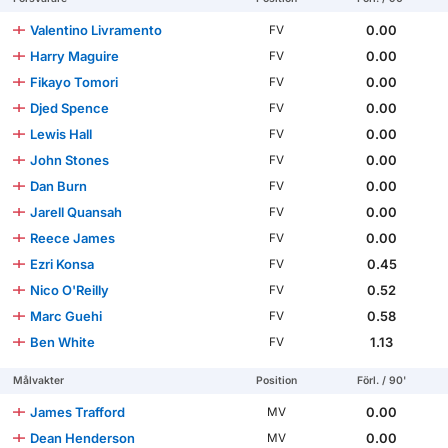
Valentino Livramento
0.00
FV
Harry Maguire
0.00
FV
Fikayo Tomori
0.00
FV
Djed Spence
0.00
FV
Lewis Hall
0.00
FV
John Stones
0.00
FV
Dan Burn
0.00
FV
Jarell Quansah
0.00
FV
Reece James
0.00
FV
Ezri Konsa
0.45
FV
Nico O'Reilly
0.52
FV
Marc Guehi
0.58
FV
Ben White
1.13
FV
Målvakter
Position
Förl. / 90'
James Trafford
0.00
MV
Dean Henderson
0.00
MV