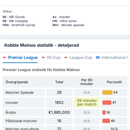
Villkor :
Ml
: Mål Gjorda
As
: Assister
IM
: Mål Insläppta
HN
: Hålla nollan
PEN
: Straffmål Gjorda
Min'
: Minuter spelade
Kobbie Mainoo statistik - detaljerad
Premier League
FA Cup
League Cup
International F
Premier League statistik för Kobbie Mainoo
Per 90
Övergripande
Total
Percentil
minuter
28
Matcher Spelade
N/A
54
59 minuter
1652
minuter
47
per match
€1,885,000
Årslön
N/A
16
16
Påbörjade matcher
N/A
40
12
N/A
Matcher med utbyte
N/A