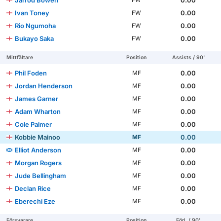
Jarrod Bowen
0.00
FW
Ivan Toney
0.00
FW
Rio Ngumoha
0.00
FW
Bukayo Saka
0.00
FW
Mittfältare
Position
Assists / 90'
Phil Foden
0.00
MF
Jordan Henderson
0.00
MF
James Garner
0.00
MF
Adam Wharton
0.00
MF
Cole Palmer
0.00
MF
Kobbie Mainoo
0.00
MF
Elliot Anderson
0.00
MF
Morgan Rogers
0.00
MF
Jude Bellingham
0.00
MF
Declan Rice
0.00
MF
Eberechi Eze
0.00
MF
Försvarare
Position
Förl. / 90'