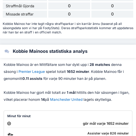
0
0
Straffmål Gjorda
0
0
Missade straffar
Kobbie Mainoo har inte tagit några straffsparkar i sin karriär ännu (baserat på all
säsongsdata som vi har på FootyStats). Deras straffsparkstatistik kommer att uppdateras
när han tar en straff i en officiell match.
Kobbie Mainoos statistiska analys
Kobbie Mainoo är en Mittfältare som har dykt upp i
28 matches
denna
säsong i
Premier League
spelat totalt
1652 minuter
. Kobbie Mainoo får i
genomsnitt
0.11 assists
för varje 90 minuter han är på planen.
Kobbie Mainoo har gjort mål totalt av
1 mål
hittills den här säsongen i ligan,
vilket placerar honom
14
på
Manchester United
lagets skytteliga.
Minut för minut
gör mål varje 1652 minuter
Assister varje 826 minuter