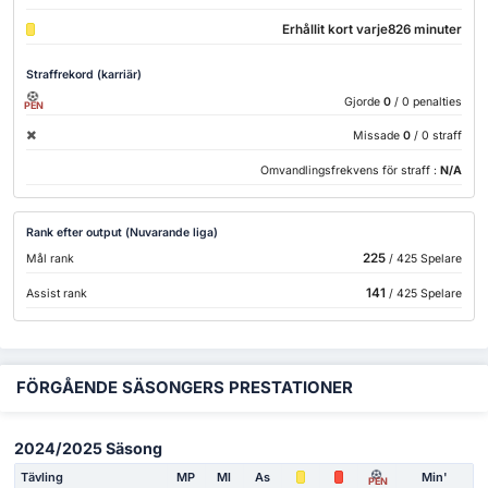
Erhållit kort varje826 minuter
Straffrekord (karriär)
Gjorde
0
/ 0 penalties
PEN
Missade
0
/ 0 straff
Omvandlingsfrekvens för straff :
N/A
Rank efter output (Nuvarande liga)
225
Mål rank
/ 425 Spelare
141
Assist rank
/ 425 Spelare
FÖRGÅENDE SÄSONGERS PRESTATIONER
2024/2025 Säsong
Tävling
MP
Ml
As
Min'
PEN