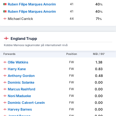
Ruben Filipe Marques Amorim
40
41
%
Ruben Filipe Marques Amorim
40
41
%
Michael Carrick
71
44
%
England Trupp
Kobbie Mainoos lagkamrater på internationell nivå
Forwards
Position
Mål / 90'
Ollie Watkins
1.38
FW
Harry Kane
0.83
FW
Anthony Gordon
0.48
FW
Dominic Solanke
0.00
FW
Marcus Rashford
0.00
FW
Noni Madueke
0.00
FW
Dominic Calvert-Lewin
0.00
FW
Harvey Barnes
0.00
FW