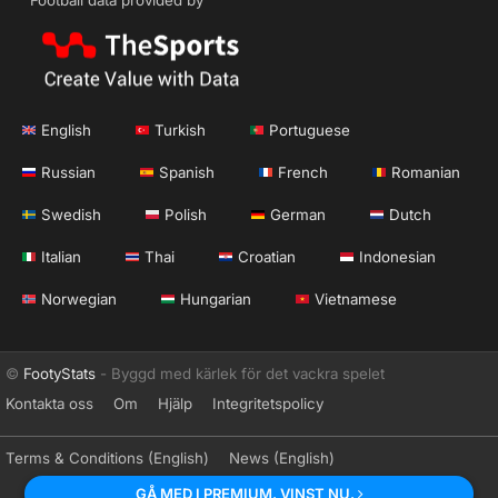
English
Turkish
Portuguese
Russian
Spanish
French
Romanian
Swedish
Polish
German
Dutch
Italian
Thai
Croatian
Indonesian
Norwegian
Hungarian
Vietnamese
©
FootyStats
- Byggd med kärlek för det vackra spelet
Kontakta oss
Om
Hjälp
Integritetspolicy
Terms & Conditions (English)
News (English)
GÅ MED I PREMIUM. VINST NU.