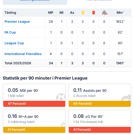
Tävling
MP
Ml
As
Min'
PEN
Premier League
28
1
2
2
0
0
1652'
FA Cup
1
0
0
1
0
0
62'
League Cup
1
0
1
0
0
0
90'
International Friendlies
4
0
0
0
0
0
157'
Total 2025/2026
34
1
3
3
0
0
1961'
Statistik per 90 minuter i Premier League
0.05
0.11
Mål per 90
Assists per 90
1 Mål totalt
2 Assists totalt
47 Percentil
69 Percentil
0.16
0.08
M+A per 90
xG Per 90'
3 målbidrag totalt
1.54 Förväntade mål
51 Percentil
41 Percentil