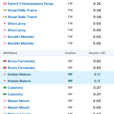
Patrick Chinazaekpere Dorgu
0.25
FW
Amad Diallo Traoré
0.08
FW
Amad Diallo Traoré
0.08
FW
Shea Lacey
0.00
FW
Shea Lacey
0.00
FW
Bendito Mantato
0.00
FW
Bendito Mantato
0.00
FW
Mittfältare
Position
Assists / 90'
Bruno Fernandes
0.62
MF
Bruno Fernandes
0.62
MF
Kobbie Mainoo
0.11
MF
Kobbie Mainoo
0.11
MF
Casemiro
0.07
MF
Casemiro
0.07
MF
Mason Mount
0.00
MF
Mason Mount
0.00
MF
Manuel Ugarte
0.00
MF