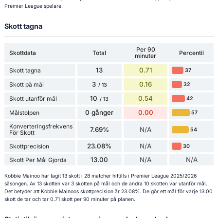
Premier League spelare.
Skott tagna
Per 90
Skottdata
Total
Percentil
minuter
13
0.71
Skott tagna
37
3
0.16
Skott på mål
32
/ 13
10
0.54
Skott utanför mål
42
/ 13
0 gånger
0.00
Målstolpen
57
Konverteringsfrekvens
7.69%
N/A
54
För Skott
23.08%
N/A
Skottprecision
30
13.00
N/A
N/A
Skott Per Mål Gjorda
Kobbie Mainoo har tagit 13 skott i 28 matcher hittills i Premier League 2025/2026
säsongen. Av 13 skotten var 3 skotten på mål och de andra 10 skotten var utanför mål.
Det betyder att Kobbie Mainoos skottprecision är 23.08%. De gör ett mål för varje 13.00
skott de tar och tar 0.71 skott per 90 minuter på planen.