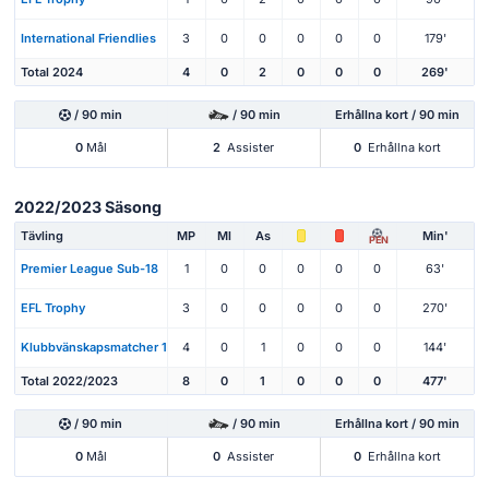
International Friendlies
3
0
0
0
0
0
179'
Total 2024
4
0
2
0
0
0
269'
/ 90 min
/ 90 min
Erhållna kort / 90 min
0
Mål
2
Assister
0
Erhållna kort
2022/2023 Säsong
Tävling
MP
Ml
As
Min'
PEN
Premier League Sub-18
1
0
0
0
0
0
63'
EFL Trophy
3
0
0
0
0
0
270'
Klubbvänskapsmatcher 1
4
0
1
0
0
0
144'
Total 2022/2023
8
0
1
0
0
0
477'
/ 90 min
/ 90 min
Erhållna kort / 90 min
0
Mål
0
Assister
0
Erhållna kort