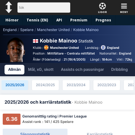
LIGOR
MENY
Hörnor
Tennis (EN)
API
Premium
Prognos
England
/
Spelare
/
Manchester United
/
Kobbie Mainoo
Kobbie Mainoo
Statistik
Klubb :
Manchester United
Landslag :
England
Position :
Mittfältare - Centrala mittfältet
Nationalitet :
England
Ålder (Födelsedag) :
21 (19/4/2005)
Längd :
184cm
Vikt :
72kg
Allmän
Mål, xG, skott
Assists och passningar
Dribbling
2025/2026
2024/2025
2023/2024
2022/2023
202
2025/2026 och karriärstatistik
- Kobbie Mainoo
Genomsnittlig rating i Premier League
6.36
Assist rank : 141 / 425 Spelare
Säsongsstatistik
Karriärstatistik