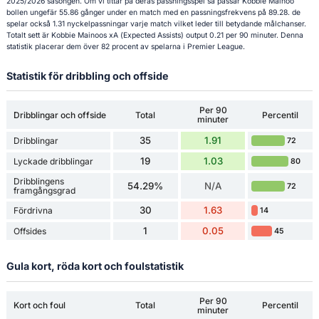
2025/2026 säsongen. Om vi tittar på deras passningsspel så passar Kobbie Mainoo
bollen ungefär 55.86 gånger under en match med en passningsfrekvens på 89.28. de
spelar också 1.31 nyckelpassningar varje match vilket leder till betydande målchanser.
Totalt sett är Kobbie Mainoos xA (Expected Assists) output 0.21 per 90 minuter. Denna
statistik placerar dem över 82 procent av spelarna i Premier League.
Statistik för dribbling och offside
Per 90
Dribblingar och offside
Total
Percentil
minuter
35
1.91
Dribblingar
72
19
1.03
Lyckade dribblingar
80
Dribblingens
54.29%
N/A
72
framgångsgrad
30
1.63
Fördrivna
14
1
0.05
Offsides
45
Gula kort, röda kort och foulstatistik
Per 90
Kort och foul
Total
Percentil
minuter