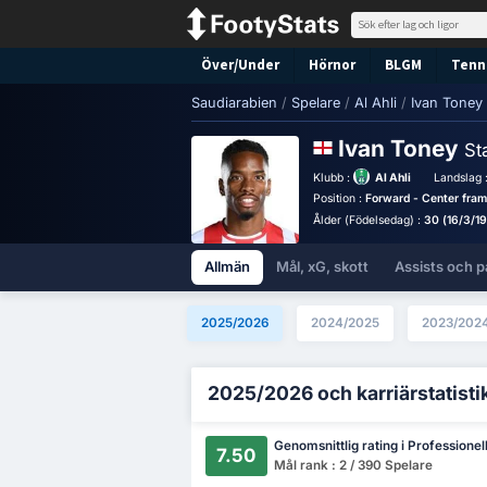
Över/Under
Hörnor
BLGM
Tenni
Saudiarabien
/
Spelare
/
Al Ahli
/
Ivan Toney
Ivan Toney
Sta
Klubb :
Al Ahli
Landslag 
Position :
Forward - Center fram
Ålder (Födelsedag) :
30 (16/3/1
Allmän
Mål, xG, skott
Assists och p
2025/2026
2024/2025
2023/202
2025/2026 och karriärstatisti
Genomsnittlig rating i Professionel
7.50
Mål rank : 2 / 390 Spelare