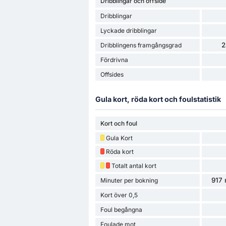
Dribblingar och offside
Dribblingar
Lyckade dribblingar
2
Dribblingens framgångsgrad
Fördrivna
Offsides
Gula kort, röda kort och foulstatistik
Kort och foul
Gula Kort
Röda kort
Totalt antal kort
917 
Minuter per bokning
Kort över 0,5
Foul begångna
Foulade mot