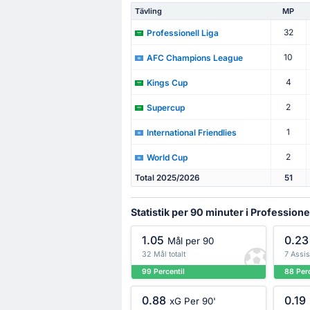
Tävling
MP
32
Professionell Liga
10
AFC Champions League
4
Kings Cup
2
Supercup
1
International Friendlies
2
World Cup
Total 2025/2026
51
Statistik per 90 minuter i Professionel
1.05
0.23
Mål per 90
32 Mål totalt
7 Assist
99 Percentil
88 Perc
0.88
0.19
xG Per 90'