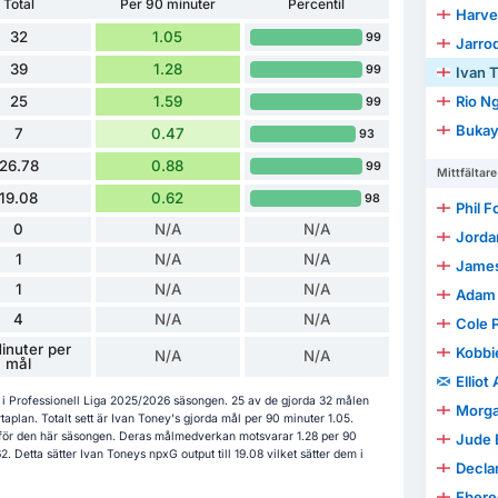
Total
Per 90 minuter
Percentil
Harve
32
1.05
99
Jarro
39
1.28
99
Ivan 
25
1.59
Rio N
99
Bukay
7
0.47
93
26.78
0.88
99
Mittfältare
19.08
0.62
98
Phil 
0
N/A
N/A
Jorda
1
N/A
N/A
James
1
N/A
N/A
Adam
4
N/A
N/A
Cole 
inuter per
Kobbi
N/A
N/A
mål
Elliot
t i Professionell Liga 2025/2026 säsongen. 25 av de gjorda 32 målen
Morga
lan. Totalt sett är Ivan Toney's gjorda mål per 90 minuter 1.05.
9 för den här säsongen. Deras målmedverkan motsvarar 1.28 per 90
Jude 
 Detta sätter Ivan Toneys npxG output till 19.08 vilket sätter dem i
Decla
Ebere