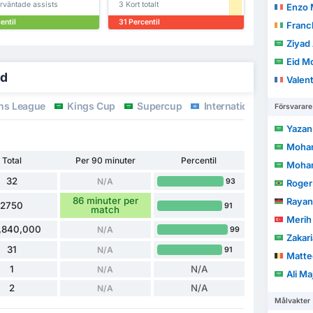
rväntade assists
3 Kort totalt
Enzo M
entil
31 Percentil
Franc
Ziyad 
Eid Moham
ad
Valen
ns League
Kings Cup
Supercup
International Friendlies
Försvarare
Yazan
Mohammed
Total
Per 90 minuter
Percentil
Moha
32
N/A
93
Roger 
86 minuter per
Rayan
2750
91
match
Merih
,840,000
N/A
99
Zakar
31
N/A
91
Matte
1
N/A
N/A
Ali Ma
2
N/A
N/A
Målvakter