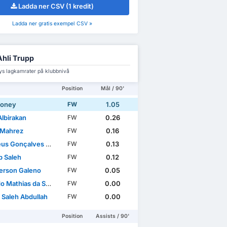
Ladda ner CSV (1 kredit)
Ladda ner gratis exempel CSV »
Ahli Trupp
ys lagkamrater på klubbnivå
Position
Mål / 90'
Toney
1.05
FW
Albirakan
0.26
FW
 Mahrez
0.16
FW
 Gonçalves Martins
0.13
FW
 Saleh
0.12
FW
rson Galeno
0.05
FW
 Mathias da Silva
0.00
FW
 Saleh Abdullah
0.00
FW
Position
Assists / 90'