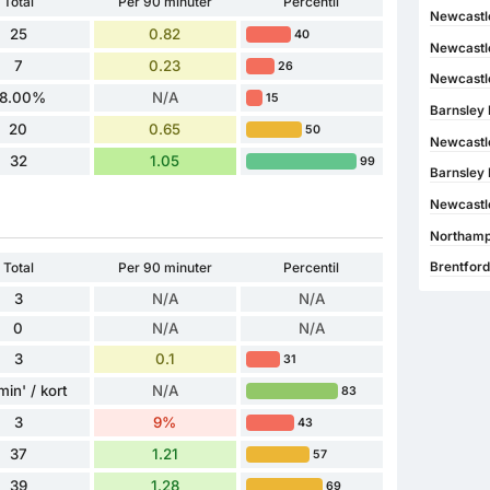
Total
Per 90 minuter
Percentil
Newcastle
25
0.82
40
Newcastle
7
0.23
26
Newcastl
8.00%
N/A
15
Barnsley 
20
0.65
50
Newcastle
32
1.05
99
Barnsley 
Newcastle
Northamp
Total
Per 90 minuter
Percentil
Brentford
3
N/A
N/A
0
N/A
N/A
3
0.1
31
min' / kort
N/A
83
3
9%
43
37
1.21
57
39
1.28
69