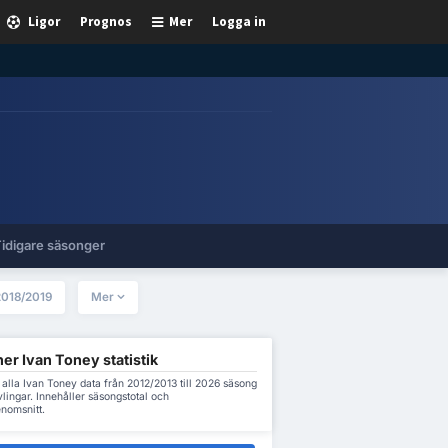
Ligor
Prognos
Mer
Logga in
idigare säsonger
2018/2019
Mer
er Ivan Toney statistik
alla Ivan Toney data från 2012/2013 till 2026 säsong
ävlingar. Innehåller säsongstotal och
nomsnitt.