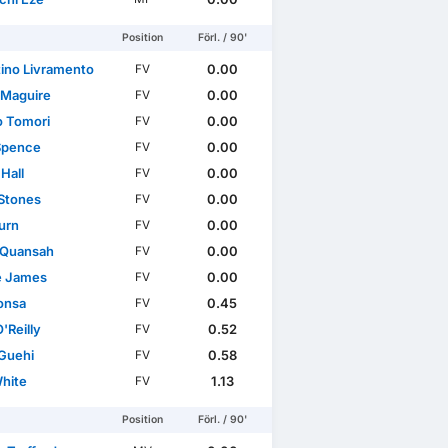
Position
Förl. / 90'
tino Livramento
0.00
FV
 Maguire
0.00
FV
o Tomori
0.00
FV
Spence
0.00
FV
Hall
0.00
FV
Stones
0.00
FV
urn
0.00
FV
l Quansah
0.00
FV
e James
0.00
FV
Konsa
0.45
FV
'Reilly
0.52
FV
Guehi
0.58
FV
hite
1.13
FV
Position
Förl. / 90'