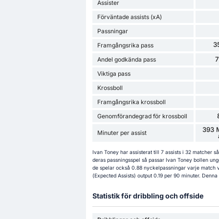
Assister
Förväntade assists (xA)
Passningar
3
Framgångsrika pass
Andel godkända pass
Viktiga pass
Krossboll
Framgångsrika krossboll
Genomförandegrad för krossboll
393 M
Minuter per assist
Ivan Toney har assisterat till 7 assists i 32 matcher 
deras passningsspel så passar Ivan Toney bollen un
de spelar också 0.88 nyckelpassningar varje match vil
(Expected Assists) output 0.19 per 90 minuter. Denna 
Statistik för dribbling och offside