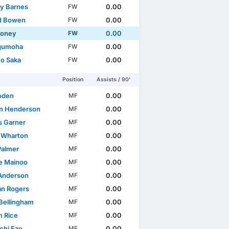
y Barnes
0.00
FW
d Bowen
0.00
FW
Toney
0.00
FW
gumoha
0.00
FW
o Saka
0.00
FW
Position
Assists / 90'
Foden
0.00
MF
n Henderson
0.00
MF
 Garner
0.00
MF
 Wharton
0.00
MF
Palmer
0.00
MF
e Mainoo
0.00
MF
 Anderson
0.00
MF
n Rogers
0.00
MF
Bellingham
0.00
MF
n Rice
0.00
MF
chi Eze
0.00
MF