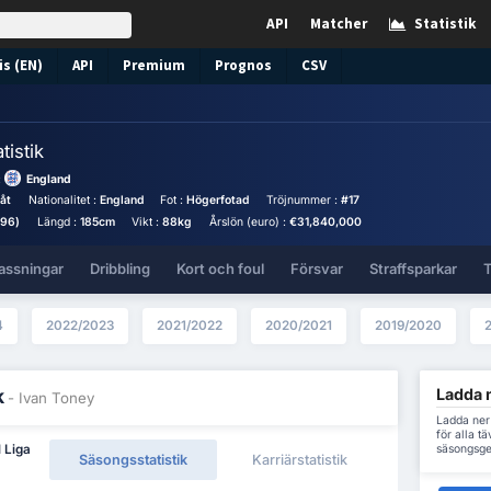
API
Matcher
Statistik
s (EN)
API
Premium
Prognos
CSV
tistik
:
England
åt
Nationalitet :
England
Fot :
Högerfotad
Tröjnummer :
#17
996)
Längd :
185cm
Vikt :
88kg
Årslön (euro) :
€31,840,000
assningar
Dribbling
Kort och foul
Försvar
Straffsparkar
T
4
2022/2023
2021/2022
2020/2021
2019/2020
Ladda n
k
- Ivan Toney
Ladda ner 
för alla t
säsongsge
l Liga
Säsongsstatistik
Karriärstatistik