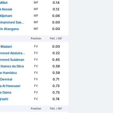
illot
0.14
MF
k Kessie
0.12
MF
Aljohani
0.06
MF
med Saeed Al Muwallad
0.00
MF
tin Atangana
0.00
MF
World Cup
Position
Förl. / 90'
 Madani
0.00
FV
 Abdulrahamn Yousef
0.22
FV
mmed Sulaiman
0.45
FV
Ibanez da Silva
0.58
FV
e Hamidou
0.59
FV
 Demiral
0.71
FV
ia Al Hawsawi
0.73
FV
o Dams
0.73
FV
jrashi
0.74
FV
Position
Förl. / 90'