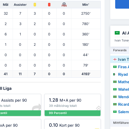
Mål
Assister
Min'
PEN
32
7
3
0
0
2750'
2
3
2
0
0
780'
Al 
6
1
0
0
0
360'
Ivan Tone
1
0
2
0
0
180'
Forwards
0
0
0
0
0
44'
Ivan 
0
0
0
0
0
79'
Firas 
Riyad
41
11
7
0
0
4193'
Matheus
l Liga
Waheb
Wende
1.28
Assists per 90
M+A per 90
Ricardo
s totalt
39 målbidrag totalt
Salem
entil
99 Percentil
Mittfältare
0.10
xA per 90
Kort per 90