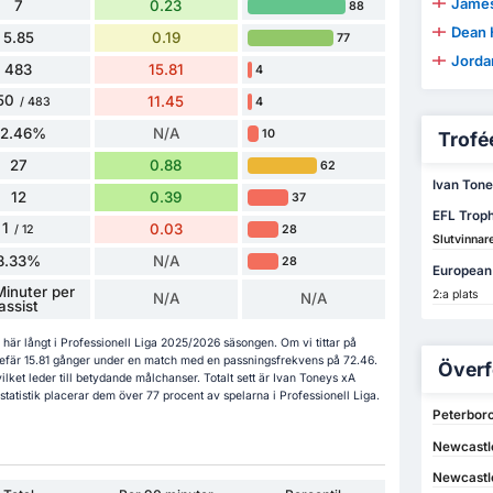
James
7
0.23
88
Dean 
5.85
0.19
77
Jorda
483
15.81
4
50
11.45
4
/ 483
72.46%
N/A
10
Trofée
27
0.88
62
Ivan Toney 
12
0.39
37
EFL Trop
1
0.03
28
/ 12
Slutvinnar
8.33%
N/A
28
European
inuter per
2:a plats
N/A
N/A
assist
så här långt i Professionell Liga 2025/2026 säsongen. Om vi tittar på
gefär 15.81 gånger under en match med en passningsfrekvens på 72.46.
Överf
ket leder till betydande målchanser. Totalt sett är Ivan Toneys xA
statistik placerar dem över 77 procent av spelarna i Professionell Liga.
Peterboro
Newcastle
Newcastle