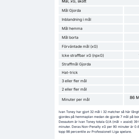
Mål, xG, skott
Mål Gjorda
Inblandning i mål
Mål hemma
Mål borta
Förväntade mål (xG)
Icke straffbar xG (npxG)
Straffmål Gjorda
Hat-trick
3 eller fler mål
2 eller fler mål
86 M
Minuter per mål
Ivan Toney har gjort 32 mål i 32 matcher så här lång
gjordes på hemmaplan medan de gjorde 7 mål på bortap
Dessutom är Ivan Toney totala G/A (mål + assist) 3
minuter. Deras Non-Penalty xG per 90 minuter är 0.62.
topp 98 percentile av Professionell Liga spelare.