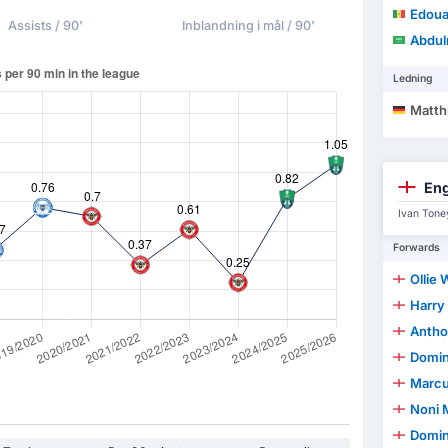
Edoua
Assists / 90'
Inblandning i mål / 90'
Abdulra
Ledning
Matthi
Eng
Ivan Toney
Forwards
Ollie 
Harry
Antho
Domin
Marcu
Noni 
Domini