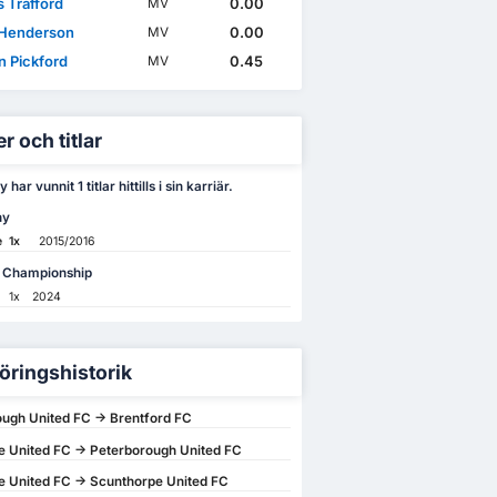
 Trafford
0.00
MV
Henderson
0.00
MV
n Pickford
0.45
MV
r och titlar
har vunnit 1 titlar hittills i sin karriär.
hy
e
1x
2015/2016
 Championship
1x
2024
öringshistorik
ugh United FC -> Brentford FC
 United FC -> Peterborough United FC
 United FC -> Scunthorpe United FC