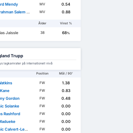
rd Mendy
0.54
MV
hman Salem Alsanbi
0.88
MV
Ålder
Vinst %
as Jaissle
68
38
%
land Trupp
s lagkamrater på internationell nivå
Position
Mål / 90'
Watkins
1.38
FW
 Kane
0.83
FW
ny Gordon
0.48
FW
ic Solanke
0.00
FW
s Rashford
0.00
FW
Madueke
0.00
FW
c Calvert-Lewin
0.00
FW