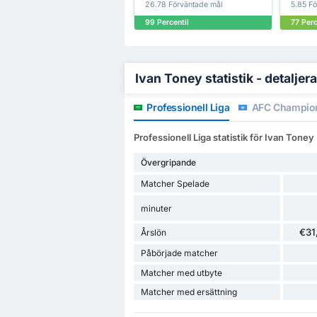
26.78 Förväntade mål
5.85 Fö
99 Percentil
77 Perc
Ivan Toney statistik - detaljer
Professionell Liga
AFC Champio
Professionell Liga statistik för Ivan Toney
Övergripande
Matcher Spelade
minuter
€31
Årslön
Påbörjade matcher
Matcher med utbyte
Matcher med ersättning