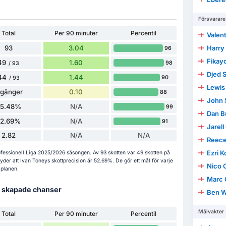
Försvarare
Total
Per 90 minuter
Percentil
Valen
93
3.04
Harry
96
Fikay
49
1.60
98
/ 93
Djed 
44
1.44
90
/ 93
Lewis 
 gånger
0.10
88
John 
35.48%
N/A
99
Dan B
52.69%
N/A
91
Jarel
2.82
N/A
N/A
Reec
Ezri 
 Professionell Liga 2025/2026 säsongen. Av 93 skotten var 49 skotten på
yder att Ivan Toneys skottprecision är 52.69%. De gör ett mål för varje
Nico O
 planen.
Marc 
ch skapade chanser
Ben W
Målvakter
Total
Per 90 minuter
Percentil