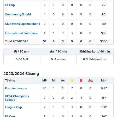
FA Cup
2
0
0
0
0
0
22'
Community Shield
1
0
0
0
0
0
90'
Klubbvänskapsmatcher 1
2
0
0
0
0
0
119'
International Friendlies
4
1
1
1
0
0
330'
Total 2024/2025
51
6
3
9
0
0
3300'
/ 90 min
/ 90 min
Erhållna kort / 90 min
0.06
Mål
0
Assister
0.3
Erhållna kort
2023/2024 Säsong
Tävling
MP
Ml
As
Min'
PEN
Premier League
25
1
2
7
0
0
1987'
UEFA Champions
2
2
0
2
1
0
167'
League
League Cup
2
1
1
1
0
0
136'
FA Cup
3
1
0
1
0
0
261'