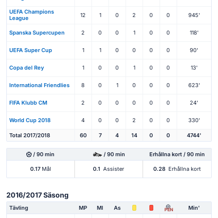
UEFA Champions
12
1
0
2
0
0
945'
League
Spanska Supercupen
2
0
0
1
0
0
118'
UEFA Super Cup
1
1
0
0
0
0
90'
Copa del Rey
1
0
0
1
0
0
13'
International Friendlies
8
0
1
0
0
0
623'
FIFA Klubb CM
2
0
0
0
0
0
24'
World Cup 2018
4
0
0
2
0
0
330'
Total 2017/2018
60
7
4
14
0
0
4744'
/ 90 min
/ 90 min
Erhållna kort / 90 min
0.17
Mål
0.1
Assister
0.28
Erhållna kort
2016/2017 Säsong
Tävling
MP
Ml
As
Min'
PEN