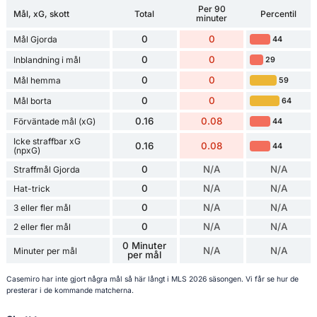
Per 90
Mål, xG, skott
Total
Percentil
minuter
0
0
Mål Gjorda
44
0
0
Inblandning i mål
29
0
0
Mål hemma
59
0
0
Mål borta
64
0.16
0.08
Förväntade mål (xG)
44
Icke straffbar xG
0.16
0.08
44
(npxG)
0
N/A
N/A
Straffmål Gjorda
0
N/A
N/A
Hat-trick
0
N/A
N/A
3 eller fler mål
0
N/A
N/A
2 eller fler mål
0 Minuter
N/A
N/A
Minuter per mål
per mål
Casemiro har inte gjort några mål så här långt i MLS 2026 säsongen. Vi får se hur de
presterar i de kommande matcherna.