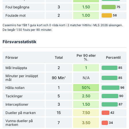
3
1.50
Foul begångna
75
2
1.00
Foulade mot
56
Casemiro har fått 1 gula kort och 0 röda kort i 2 matcher hittills i MLS 2026 säsongen.
De begår 1.50 fouls per 90 minuter.
Försvarsstatistik
Per 90 eller
Försvar
Total
Percentil
%.
2
1
Mål Insläppta
85
Minuter per insläppt
90 Min'
N/A
85
mål
1
50%
Hålla nollan
96
5
2.50
Tacklingar
90
3
1.50
Interceptioner
87
15
7.50
Dueller på marken
42
Vunna dueller på
7
3.50
34
marken