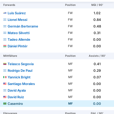
Forwards
Position
Mål / 90'
Luis Suárez
1.02
FW
Lionel Messi
0.84
FW
Germán Berterame
0.48
FW
Mateo Silvetti
0.31
FW
Tadeo Allende
0.00
FW
Dániel Pintér
0.00
FW
Mittfältare
Position
Assists / 90'
Telasco Segovia
0.41
MF
Rodrigo De Paul
0.29
MF
Yannick Bright
0.07
MF
Santiago Morales
0.00
MF
David Ayala
0.00
MF
David Ruiz
0.00
MF
Casemiro
0.00
MF
Försvarare
Position
Förl. / 90'