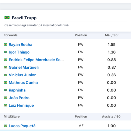
Brazil Trupp
Casemiros lagkamrater på internationell nivå
Forwards
Position
Mål / 90'
Rayan Rocha
1.55
FW
Igor Thiago
1.36
FW
Endrick Felipe Moreira de Sousa
0.88
FW
Gabriel Martinelli
0.87
FW
Vinicius Junior
0.36
FW
Matheus Cunha
0.00
FW
Raphinha
0.00
FW
João Pedro
0.00
FW
Luiz Henrique
0.00
FW
Mittfältare
Position
Assists / 90'
Lucas Paquetá
1.00
MF