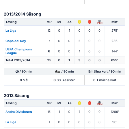
2013/2014 Säsong
Tävling
MP
Ml
As
Min'
PEN
La Liga
12
0
1
0
0
0
275'
Copa del Rey
7
0
0
2
0
0
236'
UEFA Champions
6
0
0
1
0
0
144'
League
Total 2013/2014
25
0
1
3
0
0
655'
/ 90 min
/ 90 min
Erhållna kort / 90 min
0
Mål
0.33
Assister
0
Erhållna kort
2013 Säsong
Tävling
MP
Ml
As
Min'
PEN
Andra Divisionen
15
1
0
7
0
0
1206'
La Liga
1
0
0
0
0
0
90'