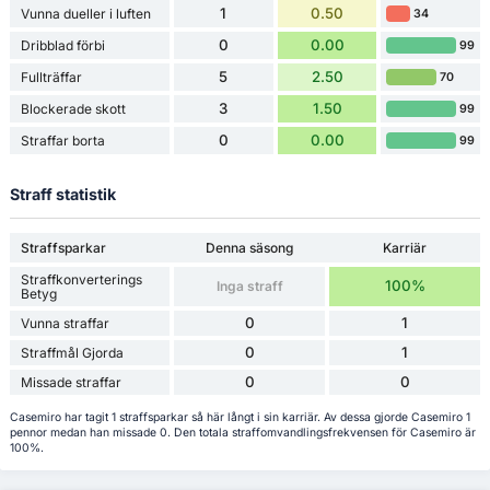
1
0.50
Vunna dueller i luften
34
0
0.00
Dribblad förbi
99
5
2.50
Fullträffar
70
3
1.50
Blockerade skott
99
0
0.00
Straffar borta
99
Straff statistik
Straffsparkar
Denna säsong
Karriär
Straffkonverterings
100%
Inga straff
Betyg
0
1
Vunna straffar
0
1
Straffmål Gjorda
0
0
Missade straffar
Casemiro har tagit 1 straffsparkar så här långt i sin karriär. Av dessa gjorde Casemiro 1
pennor medan han missade 0. Den totala straffomvandlingsfrekvensen för Casemiro är
100%.