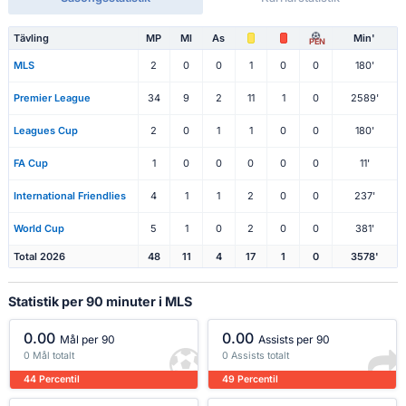
Tävling
MP
Ml
As
Min'
PEN
MLS
2
0
0
1
0
0
180'
Premier League
34
9
2
11
1
0
2589'
Leagues Cup
2
0
1
1
0
0
180'
FA Cup
1
0
0
0
0
0
11'
International Friendlies
4
1
1
2
0
0
237'
World Cup
5
1
0
2
0
0
381'
Total 2026
48
11
4
17
1
0
3578'
Statistik per 90 minuter i MLS
0.00
0.00
Mål per 90
Assists per 90
0 Mål totalt
0 Assists totalt
44 Percentil
49 Percentil