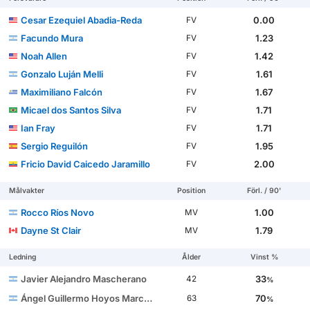
Cesar Ezequiel Abadia-Reda
0.00
FV
Facundo Mura
1.23
FV
Noah Allen
1.42
FV
Gonzalo Luján Melli
1.61
FV
Maximiliano Falcón
1.67
FV
Micael dos Santos Silva
1.71
FV
Ian Fray
1.71
FV
Sergio Reguilón
1.95
FV
Fricio David Caicedo Jaramillo
2.00
FV
Målvakter
Position
Förl. / 90'
Rocco Ríos Novo
1.00
MV
Dayne St Clair
1.79
MV
Ledning
Ålder
Vinst %
Javier Alejandro Mascherano
33
42
%
Ángel Guillermo Hoyos Marchisio
70
63
%