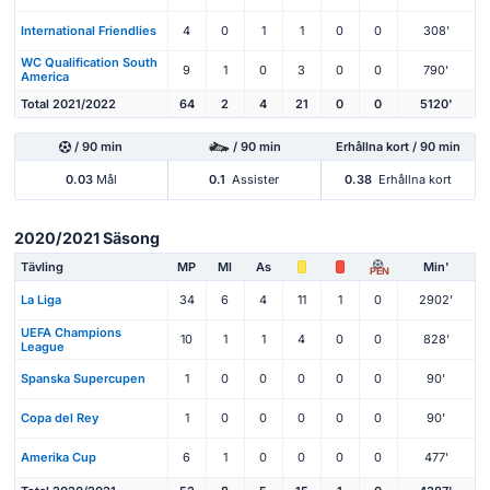
International Friendlies
4
0
1
1
0
0
308'
WC Qualification South
9
1
0
3
0
0
790'
America
Total 2021/2022
64
2
4
21
0
0
5120'
/ 90 min
/ 90 min
Erhållna kort / 90 min
0.03
Mål
0.1
Assister
0.38
Erhållna kort
2020/2021 Säsong
Tävling
MP
Ml
As
Min'
PEN
La Liga
34
6
4
11
1
0
2902'
UEFA Champions
10
1
1
4
0
0
828'
League
Spanska Supercupen
1
0
0
0
0
0
90'
Copa del Rey
1
0
0
0
0
0
90'
Amerika Cup
6
1
0
0
0
0
477'