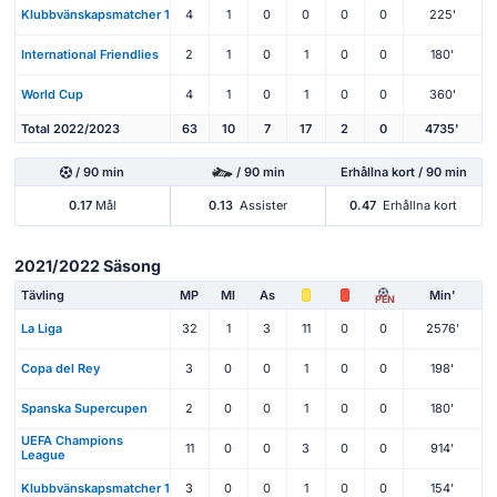
Klubbvänskapsmatcher 1
4
1
0
0
0
0
225'
International Friendlies
2
1
0
1
0
0
180'
World Cup
4
1
0
1
0
0
360'
Total 2022/2023
63
10
7
17
2
0
4735'
/ 90 min
/ 90 min
Erhållna kort / 90 min
0.17
Mål
0.13
Assister
0.47
Erhållna kort
2021/2022 Säsong
Tävling
MP
Ml
As
Min'
PEN
La Liga
32
1
3
11
0
0
2576'
Copa del Rey
3
0
0
1
0
0
198'
Spanska Supercupen
2
0
0
1
0
0
180'
UEFA Champions
11
0
0
3
0
0
914'
League
Klubbvänskapsmatcher 1
3
0
0
1
0
0
154'