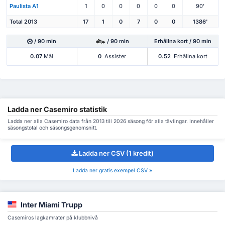
Paulista A1
1
0
0
0
0
0
90'
Total 2013
17
1
0
7
0
0
1386'
/ 90 min
/ 90 min
Erhållna kort / 90 min
0.07
Mål
0
Assister
0.52
Erhållna kort
Ladda ner Casemiro statistik
Ladda ner alla Casemiro data från 2013 till 2026 säsong för alla tävlingar. Innehåller
säsongstotal och säsongsgenomsnitt.
Ladda ner CSV (1 kredit)
Ladda ner gratis exempel CSV »
Inter Miami Trupp
Casemiros lagkamrater på klubbnivå