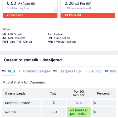
0.00
0.08
M+A per 90
xG Per 90'
0 målbidrag totalt
0.16 Förväntade mål
29 Percentil
44 Percentil
Villkor :
Ml
: Mål Gjorda
As
: Assister
IM
: Mål Insläppta
HN
: Hålla nollan
PEN
: Straffmål Gjorda
Min'
: Minuter spelade
Casemiro statistik - detaljerad
MLS
Premier League
Leagues Cup
FA Cup
Inter
MLS statistik för Casemiro
Per 90
Övergripande
Total
Percentil
minuter
2
Matcher Spelade
N/A
0
90 minuter
180
minuter
0
per match