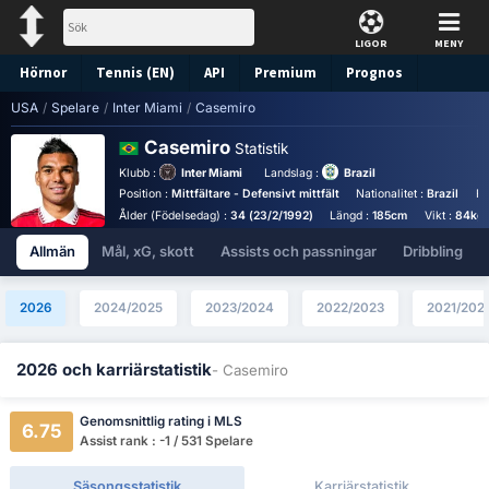
LIGOR
MENY
Hörnor
Tennis (EN)
API
Premium
Prognos
USA
/
Spelare
/
Inter Miami
/
Casemiro
Casemiro
Statistik
Klubb :
Inter Miami
Landslag :
Brazil
Position :
Mittfältare - Defensivt mittfält
Nationalitet :
Brazil
Fo
Ålder (Födelsedag) :
34 (23/2/1992)
Längd :
185cm
Vikt :
84kg
Allmän
Mål, xG, skott
Assists och passningar
Dribbling
2026
2024/2025
2023/2024
2022/2023
2021/202
2026 och karriärstatistik
- Casemiro
Genomsnittlig rating i MLS
6.75
Assist rank : -1 / 531 Spelare
Säsongsstatistik
Karriärstatistik