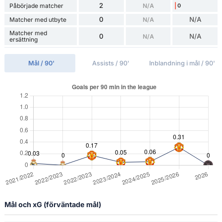
2
Påbörjade matcher
N/A
0
0
N/A
Matcher med utbyte
N/A
Matcher med
0
N/A
N/A
ersättning
Mål / 90'
Assists / 90'
Inblandning i mål / 90'
Mål och xG (förväntade mål)