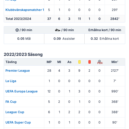
Klubbvänskapsmatcher 1
5
1
0
0
0
0
291'
Total 2023/2024
37
6
3
11
1
0
2842'
/ 90 min
/ 90 min
Erhållna kort / 90 min
0.05
Mål
0.09
Assister
0.32
Erhållna kort
2022/2023 Säsong
Tävling
MP
Ml
As
Min'
PEN
Premier League
28
4
3
9
2
0
2127'
La Liga
1
0
0
0
0
0
7'
UEFA Europa League
12
0
1
3
0
0
990'
FA Cup
5
2
0
1
0
0
368'
League Cup
6
1
2
2
0
0
388'
UEFA Super Cup
1
0
1
0
0
0
90'