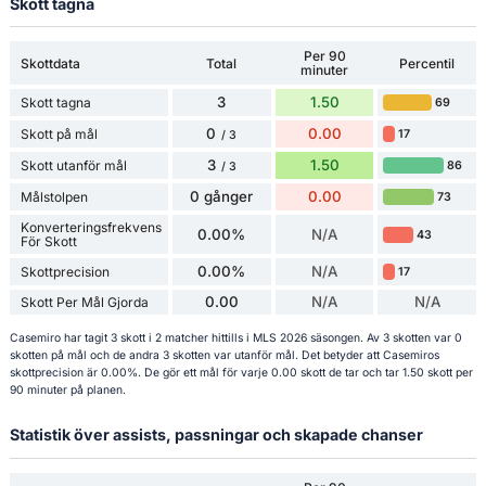
Skott tagna
Per 90
Skottdata
Total
Percentil
minuter
3
1.50
Skott tagna
69
0
0.00
Skott på mål
17
/ 3
3
1.50
Skott utanför mål
86
/ 3
0 gånger
0.00
Målstolpen
73
Konverteringsfrekvens
0.00%
N/A
43
För Skott
0.00%
N/A
Skottprecision
17
0.00
N/A
N/A
Skott Per Mål Gjorda
Casemiro har tagit 3 skott i 2 matcher hittills i MLS 2026 säsongen. Av 3 skotten var 0
skotten på mål och de andra 3 skotten var utanför mål. Det betyder att Casemiros
skottprecision är 0.00%. De gör ett mål för varje 0.00 skott de tar och tar 1.50 skott per
90 minuter på planen.
Statistik över assists, passningar och skapade chanser