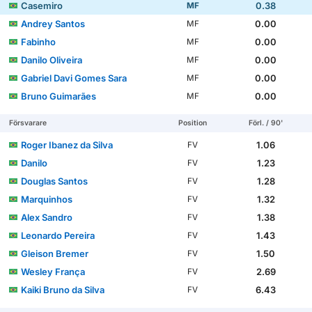
Casemiro
0.38
MF
Andrey Santos
0.00
MF
Fabinho
0.00
MF
Danilo Oliveira
0.00
MF
Gabriel Davi Gomes Sara
0.00
MF
Bruno Guimarães
0.00
MF
Försvarare
Position
Förl. / 90'
Roger Ibanez da Silva
1.06
FV
Danilo
1.23
FV
Douglas Santos
1.28
FV
Marquinhos
1.32
FV
Alex Sandro
1.38
FV
Leonardo Pereira
1.43
FV
Gleison Bremer
1.50
FV
Wesley França
2.69
FV
Kaiki Bruno da Silva
6.43
FV