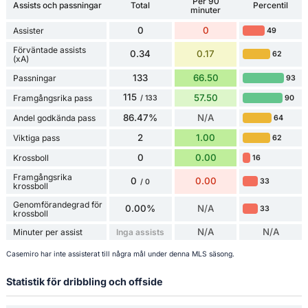
Per 90
Assists och passningar
Total
Percentil
minuter
0
0
Assister
49
Förväntade assists
0.34
0.17
62
(xA)
133
66.50
Passningar
93
115
57.50
Framgångsrika pass
90
/ 133
86.47%
N/A
Andel godkända pass
64
2
1.00
Viktiga pass
62
0
0.00
Krossboll
16
Framgångsrika
0
0.00
33
/ 0
krossboll
Genomförandegrad för
0.00%
N/A
33
krossboll
N/A
N/A
Minuter per assist
Inga assists
Casemiro har inte assisterat till några mål under denna MLS säsong.
Statistik för dribbling och offside