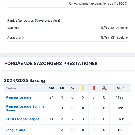
Omvandlingsfrekvens för straff :
100%
Rank efter output (Nuvarande liga)
N/A
Mål rank
/ 531 Spelare
N/A
Assist rank
/ 531 Spelare
FÖRGÅENDE SÄSONGERS PRESTATIONER
2024/2025 Säsong
Tävling
MP
Ml
As
Min'
PEN
Premier League
24
1
0
5
0
0
1498'
Premier League Summer
3
0
0
0
0
0
113'
Series
UEFA Europa League
13
2
2
3
0
0
948'
League Cup
2
2
0
0
0
0
180'