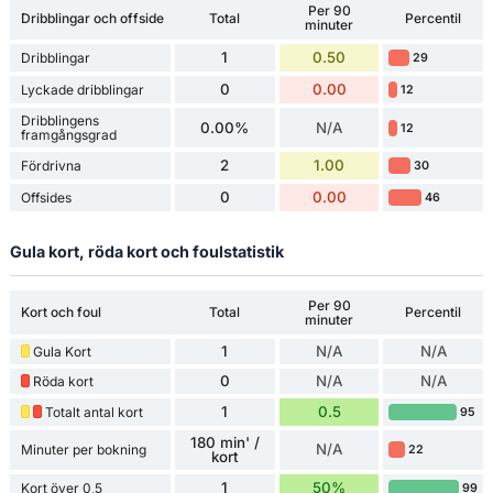
Per 90
Dribblingar och offside
Total
Percentil
minuter
1
0.50
Dribblingar
29
0
0.00
Lyckade dribblingar
12
Dribblingens
0.00%
N/A
12
framgångsgrad
2
1.00
Fördrivna
30
0
0.00
Offsides
46
Gula kort, röda kort och foulstatistik
Per 90
Kort och foul
Total
Percentil
minuter
1
N/A
N/A
Gula Kort
0
N/A
N/A
Röda kort
1
0.5
Totalt antal kort
95
180 min' /
N/A
Minuter per bokning
22
kort
1
50%
Kort över 0,5
99