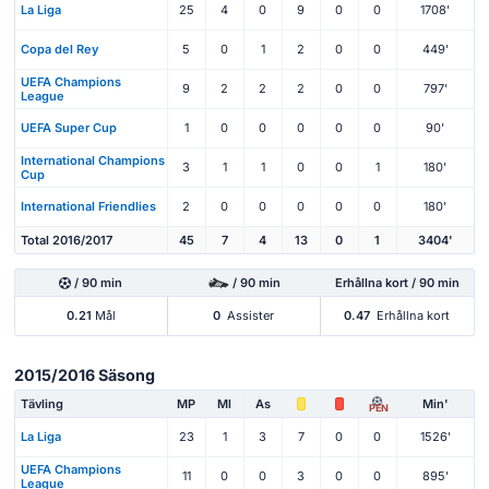
La Liga
25
4
0
9
0
0
1708'
Copa del Rey
5
0
1
2
0
0
449'
UEFA Champions
9
2
2
2
0
0
797'
League
UEFA Super Cup
1
0
0
0
0
0
90'
International Champions
3
1
1
0
0
1
180'
Cup
International Friendlies
2
0
0
0
0
0
180'
Total 2016/2017
45
7
4
13
0
1
3404'
/ 90 min
/ 90 min
Erhållna kort / 90 min
0.21
Mål
0
Assister
0.47
Erhållna kort
2015/2016 Säsong
Tävling
MP
Ml
As
Min'
PEN
La Liga
23
1
3
7
0
0
1526'
UEFA Champions
11
0
0
3
0
0
895'
League