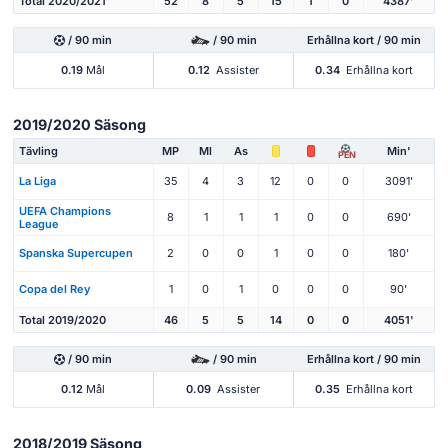
Total 2020/2021
52
8
5
15
1
0
4387'
/ 90 min
/ 90 min
Erhållna kort / 90 min
0.19
Mål
0.12
Assister
0.34
Erhållna kort
2019/2020 Säsong
Tävling
MP
Ml
As
Min'
PEN
La Liga
35
4
3
12
0
0
3091'
UEFA Champions
8
1
1
1
0
0
690'
League
Spanska Supercupen
2
0
0
1
0
0
180'
Copa del Rey
1
0
1
0
0
0
90'
Total 2019/2020
46
5
5
14
0
0
4051'
/ 90 min
/ 90 min
Erhållna kort / 90 min
0.12
Mål
0.09
Assister
0.35
Erhållna kort
2018/2019 Säsong