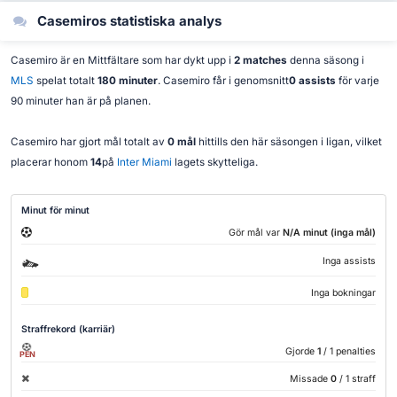
Casemiros statistiska analys
Casemiro är en Mittfältare som har dykt upp i
2 matches
denna säsong i
MLS
spelat totalt
180 minuter
. Casemiro får i genomsnitt
0 assists
för varje
90 minuter han är på planen.
Casemiro har gjort mål totalt av
0 mål
hittills den här säsongen i ligan, vilket
placerar honom
14
på
Inter Miami
lagets skytteliga.
Minut för minut
Gör mål var
N/A minut (inga mål)
Inga assists
Inga bokningar
Straffrekord (karriär)
Gjorde
1
/ 1 penalties
PEN
Missade
0
/ 1 straff