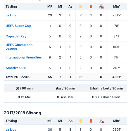
Tävling
MP
Ml
As
Min'
PEN
La Liga
29
3
0
7
1
0
2315'
UEFA Super Cup
1
0
0
0
0
0
76'
Copa del Rey
5
0
0
2
0
0
341'
UEFA Champions
6
1
0
0
0
0
505'
League
International Friendlies
9
2
1
5
0
0
717'
Amerika Cup
5
1
0
2
0
0
397'
Total 2018/2019
55
7
1
16
1
0
4351'
/ 90 min
/ 90 min
Erhållna kort / 90 min
0.12
Mål
0
Assister
0.27
Erhållna kort
2017/2018 Säsong
Tävling
MP
Ml
As
Min'
PEN
La Liga
30
5
3
8
0
0
2601'