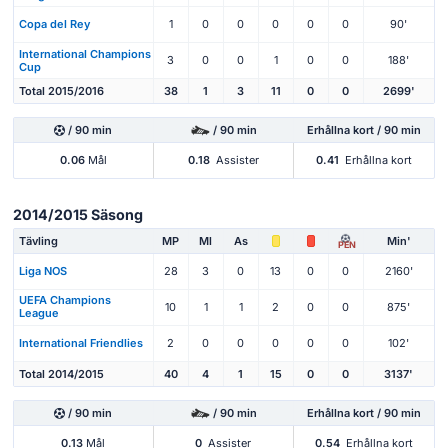
Copa del Rey
1
0
0
0
0
0
90'
International Champions
3
0
0
1
0
0
188'
Cup
Total 2015/2016
38
1
3
11
0
0
2699'
/ 90 min
/ 90 min
Erhållna kort / 90 min
0.06
Mål
0.18
Assister
0.41
Erhållna kort
2014/2015 Säsong
Tävling
MP
Ml
As
Min'
PEN
Liga NOS
28
3
0
13
0
0
2160'
UEFA Champions
10
1
1
2
0
0
875'
League
International Friendlies
2
0
0
0
0
0
102'
Total 2014/2015
40
4
1
15
0
0
3137'
/ 90 min
/ 90 min
Erhållna kort / 90 min
0.13
Mål
0
Assister
0.54
Erhållna kort