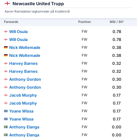
Newcastle United Trupp
Aaron Ramsdales lagkamrater på klubbnivå
Forwards
Position
Mål / 90'
Will Osula
0.78
FW
Will Osula
0.78
FW
Nick Woltemade
0.38
FW
Nick Woltemade
0.38
FW
Harvey Barnes
0.32
FW
Harvey Barnes
0.32
FW
Anthony Gordon
0.30
FW
Anthony Gordon
0.30
FW
Jacob Murphy
0.17
FW
Jacob Murphy
0.17
FW
Yoane Wissa
0.17
FW
Yoane Wissa
0.17
FW
Anthony Elanga
0.00
FW
Anthony Elanga
0.00
FW