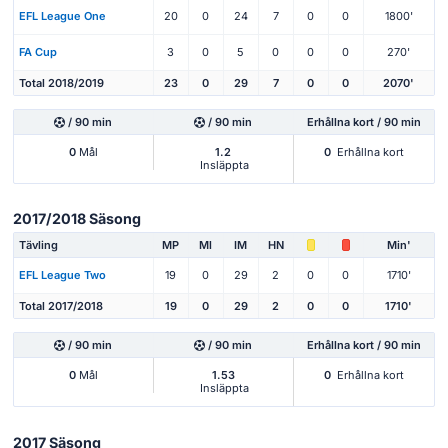
EFL League One
20
0
24
7
0
0
1800'
FA Cup
3
0
5
0
0
0
270'
Total 2018/2019
23
0
29
7
0
0
2070'
/ 90 min
/ 90 min
Erhållna kort / 90 min
0
Mål
1.2
0
Erhållna kort
Insläppta
2017/2018 Säsong
Tävling
MP
Ml
IM
HN
Min'
EFL League Two
19
0
29
2
0
0
1710'
Total 2017/2018
19
0
29
2
0
0
1710'
/ 90 min
/ 90 min
Erhållna kort / 90 min
0
Mål
1.53
0
Erhållna kort
Insläppta
2017 Säsong