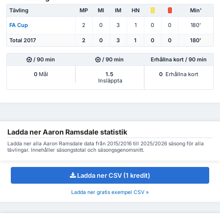
Tävling
MP
Ml
IM
HN
Min'
FA Cup
2
0
3
1
0
0
180'
Total 2017
2
0
3
1
0
0
180'
/ 90 min
/ 90 min
Erhållna kort / 90 min
0
Mål
1.5
0
Erhållna kort
Insläppta
Ladda ner Aaron Ramsdale statistik
Ladda ner alla Aaron Ramsdale data från 2015/2016 till 2025/2026 säsong för alla
tävlingar. Innehåller säsongstotal och säsongsgenomsnitt.
Ladda ner CSV (1 kredit)
Ladda ner gratis exempel CSV »