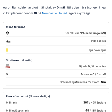
Aaron Ramsdale har gjort mål totalt av
0 mål
hittils den här säsongen i ligan,
vilket placerar honom
18
på
Newcastle United
lagets skytteliga.
Minut för minut
Gör mål var
N/A minut (inga mål)
Inga assists
Inga bokningar
Straffrekord (karriär)
Gjorde
0
/ 0 penalties
PEN
Missade
0
/ 0 straff
Omvandlingsfrekvens för straff :
N/A
Rank efter output (Nuvarande liga)
367
Mål rank
/ 425 Spelare
49
Mål insläppta rank
/ 185 Spelare