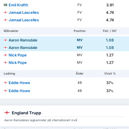
Emil Krafth
3.91
FV
Jamaal Lascelles
4.74
FV
Jamaal Lascelles
4.74
FV
Målvakter
Position
Förl. / 90'
Aaron Ramsdale
1.08
MV
Aaron Ramsdale
1.08
MV
Nick Pope
1.27
MV
Nick Pope
1.27
MV
Ledning
Ålder
Vinst %
Eddie Howe
37
48
%
Eddie Howe
37
48
%
England Trupp
Aaron Ramsdales lagkamrater på internationell nivå