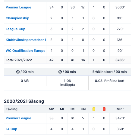
Premier League
34
0
36
12
1
0
3060'
Championship
2
0
1
1
0
0
180'
League Cup
3
0
2
2
0
0
270'
Klubbvänskapsmatcher 1
2
0
2
0
0
0
136'
WC Qualification Europe
1
0
0
1
0
0
90'
Total 2021/2022
42
0
41
16
1
0
3736'
/ 90 min
/ 90 min
Erhållna kort / 90 min
0
Mål
1.06
0.03
Erhållna kort
Insläppta
2020/2021 Säsong
Tävling
MP
Ml
IM
HN
Min'
Premier League
38
0
61
5
1
0
3420'
FA Cup
4
0
4
1
0
0
360'