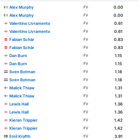
Alex Murphy
0.00
FV
Alex Murphy
0.00
FV
Valentino Livramento
0.61
FV
Valentino Livramento
0.61
FV
Fabian Schär
0.83
FV
Fabian Schär
0.83
FV
Dan Burn
1.15
FV
Dan Burn
1.15
FV
Sven Botman
1.18
FV
Sven Botman
1.18
FV
Malick Thiaw
1.31
FV
Malick Thiaw
1.31
FV
Lewis Hall
1.36
FV
Lewis Hall
1.36
FV
Kieran Trippier
1.42
FV
Kieran Trippier
1.42
FV
Emil Krafth
3.91
FV