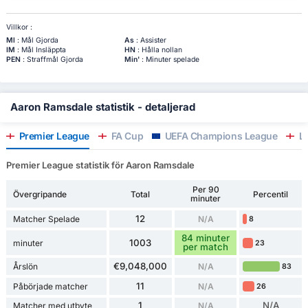
Villkor :
Ml
: Mål Gjorda
As
: Assister
IM
: Mål Insläppta
HN
: Hålla nollan
PEN
: Straffmål Gjorda
Min'
: Minuter spelade
Aaron Ramsdale statistik - detaljerad
Premier League
FA Cup
UEFA Champions League
Le
Premier League statistik för Aaron Ramsdale
Per 90
Övergripande
Total
Percentil
minuter
12
Matcher Spelade
N/A
8
84 minuter
1003
minuter
23
per match
€9,048,000
Årslön
N/A
83
11
Påbörjade matcher
N/A
26
1
N/A
Matcher med utbyte
N/A