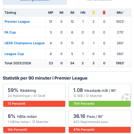
Tävling
MP
Ml
IM
HN
Min'
Premier League
12
0
12
1
2
0
1003'
FA Cup
3
0
6
0
0
0
270'
UEFA Champions League
4
0
11
0
1
0
360'
League Cup
4
0
5
1
0
0
360'
Total 2025/2026
23
0
34
2
3
0
1993'
Statistik per 90 minuter i Premier League
59%
1.08
Räddning
Inkastade mål / 90'
24 Räddningar / 41 Skott
12 Mål i 12 Matcher
13 Percentil
75th Percentil
8%
36.16
Hålla nollan
Pass / 90'
1 Hållna nollan i 12 Matcher
403 Registrerade pass
6th Percentil
47th Percentil