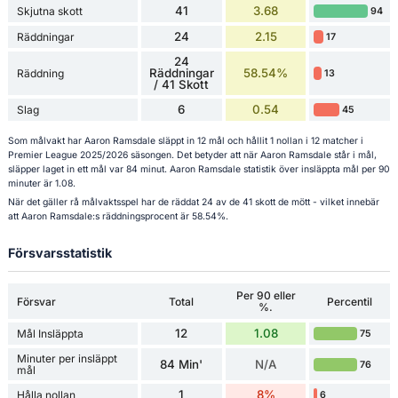
41
3.68
Skjutna skott
94
24
2.15
Räddningar
17
24
Räddningar
58.54%
Räddning
13
/ 41 Skott
6
0.54
Slag
45
Som målvakt har Aaron Ramsdale släppt in 12 mål och hållit 1 nollan i 12 matcher i
Premier League 2025/2026 säsongen. Det betyder att när Aaron Ramsdale står i mål,
släpper laget in ett mål var 84 minut. Aaron Ramsdale statistik över insläppta mål per 90
minuter är 1.08.
När det gäller rå målvaktsspel har de räddat 24 av de 41 skott de mött - vilket innebär
att Aaron Ramsdale:s räddningsprocent är 58.54%.
Försvarsstatistik
Per 90 eller
Försvar
Total
Percentil
%.
12
1.08
Mål Insläppta
75
Minuter per insläppt
84 Min'
N/A
76
mål
1
8%
Hålla nollan
6