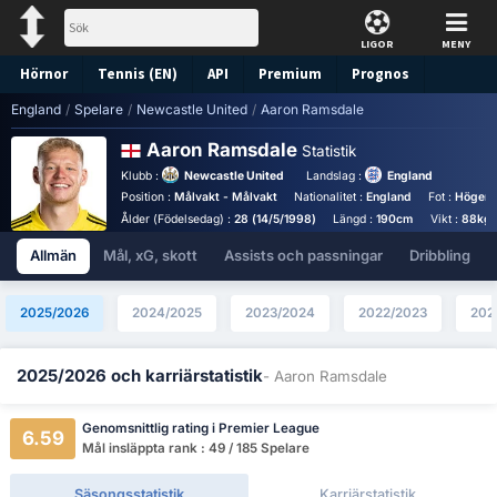
LIGOR
MENY
Hörnor
Tennis (EN)
API
Premium
Prognos
England
/
Spelare
/
Newcastle United
/
Aaron Ramsdale
Aaron Ramsdale
Statistik
Klubb :
Newcastle United
Landslag :
England
Position :
Målvakt - Målvakt
Nationalitet :
England
Fot :
Högerf
Ålder (Födelsedag) :
28 (14/5/1998)
Längd :
190cm
Vikt :
88kg
Allmän
Mål, xG, skott
Assists och passningar
Dribbling
2025/2026
2024/2025
2023/2024
2022/2023
202
2025/2026 och karriärstatistik
- Aaron Ramsdale
Genomsnittlig rating i Premier League
6.59
Mål insläppta rank : 49 / 185 Spelare
Säsongsstatistik
Karriärstatistik