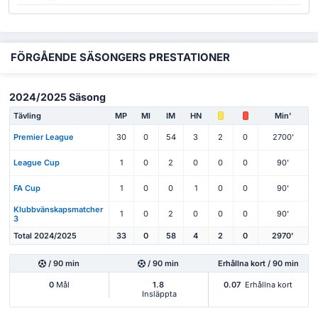
FÖRGÅENDE SÄSONGERS PRESTATIONER
2024/2025 Säsong
Tävling
MP
Ml
IM
HN
Min'
Premier League
30
0
54
3
2
0
2700'
League Cup
1
0
2
0
0
0
90'
FA Cup
1
0
0
1
0
0
90'
Klubbvänskapsmatcher
1
0
2
0
0
0
90'
3
Total 2024/2025
33
0
58
4
2
0
2970'
/ 90 min
/ 90 min
Erhållna kort / 90 min
0
Mål
1.8
0.07
Erhållna kort
Insläppta