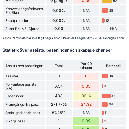
0 gånger
0.00
Målstolpen
57
Konverteringsfrekvens
0.00%
N/A
35
För Skott
0.00%
N/A
Skottprecision
15
0.00
N/A
N/A
Skott Per Mål Gjorda
Aaron Ramsdale har inte tagit några skott i Premier League 2025/2026 säsongen ännu.
Statistik över assists, passningar och skapade chanser
Per 90
Assists och passningar
Total
Percentil
minuter
0
0
Assister
34
Förväntade assists
0.54
0.05
8
(xA)
403
36.16
Passningar
47
271
24.32
Framgångsrika pass
34
/ 403
67.25%
N/A
Andel godkända pass
11
1
0.09
Viktiga pass
9