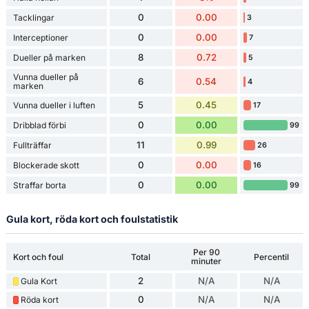
0
0.00
Tacklingar
3
0
0.00
Interceptioner
7
8
0.72
Dueller på marken
5
Vunna dueller på
6
0.54
4
marken
5
0.45
Vunna dueller i luften
17
0
0.00
Dribblad förbi
99
11
0.99
Fullträffar
26
0
0.00
Blockerade skott
16
0
0.00
Straffar borta
99
Gula kort, röda kort och foulstatistik
Per 90
Kort och foul
Total
Percentil
minuter
2
N/A
N/A
Gula Kort
0
N/A
N/A
Röda kort