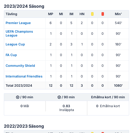
2023/2024 Säsong
Tävling
MP
Ml
IM
HN
Min'
Premier League
6
0
5
2
0
0
540'
UEFA Champions
1
0
1
0
0
0
90'
League
League Cup
2
0
3
1
0
0
180'
FA Cup
1
0
1
0
0
0
90'
Community Shield
1
0
1
0
0
0
90'
International Friendlies
1
0
1
0
0
0
90'
Total 2023/2024
12
0
12
3
0
0
1080'
/ 90 min
/ 90 min
Erhållna kort / 90 min
0
Mål
0.83
0
Erhållna kort
Insläppta
2022/2023 Säsong