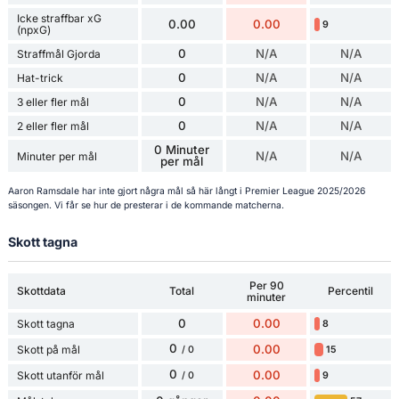
Icke straffbar xG
0.00
0.00
9
(npxG)
0
N/A
N/A
Straffmål Gjorda
0
N/A
N/A
Hat-trick
0
N/A
N/A
3 eller fler mål
0
N/A
N/A
2 eller fler mål
0 Minuter
N/A
N/A
Minuter per mål
per mål
Aaron Ramsdale har inte gjort några mål så här långt i Premier League 2025/2026
säsongen. Vi får se hur de presterar i de kommande matcherna.
Skott tagna
Per 90
Skottdata
Total
Percentil
minuter
0
0.00
Skott tagna
8
0
0.00
Skott på mål
15
/ 0
0
0.00
Skott utanför mål
9
/ 0