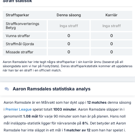
Straff statistik
Straffsparkar
Denna säsong
Karriär
Straffkonverterings
Inga straff
Inga straff
Betyg
0
0
Vunna straffar
0
0
Straffmål Gjorda
0
0
Missade straffar
Aaron Ramsdale har inte tagit några straffsparkar i sin karriär ännu (baserat på all
säsongsdata som vi har på FootyStats). Deras straffsparkstatistik kommer att uppdateras
när han tar en straff i en officiell match.
Aaron Ramsdales statistiska analys
Aaron Ramsdale är en Målvakt som har dykt upp i
12 matches
denna säsong
i
Premier League
spelat totalt
1003 minuter
. Aaron Ramsdale släpper in i
genomsnitt
1.08 mål
för varje 90 minuter som han är på planen. Hans noll
mål insläppta-statistik ligger för närvarande på
8%
. Det betyder att Aaron
Ramsdale har inte släppt in ett mål i
1 matcher av 12
som han har spelat i.