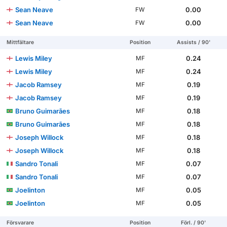
Sean Neave
0.00
FW
Sean Neave
0.00
FW
Mittfältare
Position
Assists / 90'
Lewis Miley
0.24
MF
Lewis Miley
0.24
MF
Jacob Ramsey
0.19
MF
Jacob Ramsey
0.19
MF
Bruno Guimarães
0.18
MF
Bruno Guimarães
0.18
MF
Joseph Willock
0.18
MF
Joseph Willock
0.18
MF
Sandro Tonali
0.07
MF
Sandro Tonali
0.07
MF
Joelinton
0.05
MF
Joelinton
0.05
MF
Försvarare
Position
Förl. / 90'