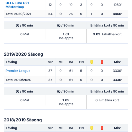
UEFA Euro U21
12
0
10
3
0
0
1080'
Mästerskap
Total 2020/2021
54
0
75
9
1
0
4860'
/ 90 min
/ 90 min
Erhållna kort / 90 min
0
Mål
1.61
0.03
Erhållna kort
Insläppta
2019/2020 Säsong
Tävling
MP
Ml
IM
HN
Min'
Premier League
37
0
61
5
0
0
3330'
Total 2019/2020
37
0
61
5
0
0
3330'
/ 90 min
/ 90 min
Erhållna kort / 90 min
0
Mål
1.65
0
Erhållna kort
Insläppta
2018/2019 Säsong
Tävling
MP
Ml
IM
HN
Min'