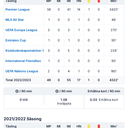
Tävling
MP
Ml
IM
HN
Min'
Premier League
38
0
41
14
1
0
3420'
MLS All Star
1
0
0
1
0
0
46'
UEFA Europa League
3
0
3
1
0
0
270'
Emirates Cup
1
0
1
0
0
0
90'
Klubbvänskapsmatcher 1
3
0
5
0
0
0
226'
International Friendlies
1
0
1
0
0
0
90'
UEFA Nations League
2
0
4
1
0
0
180'
Total 2022/2023
49
0
55
17
1
0
4322'
/ 90 min
/ 90 min
Erhållna kort / 90 min
0
Mål
1.08
0.03
Erhållna kort
Insläppta
2021/2022 Säsong
Tävling
MP
Ml
IM
HN
Min'