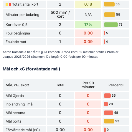
2
0.18
Totalt antal kort
56
502 min' /
N/A
Minuter per bokning
59
kort
2
17%
Kort över 0,5
73
0
0.00
Foul begångna
5
1
0.09
Foulade mot
4
Aaron Ramsdale har fått 2 gula kort och 0 röda kort i 12 matcher hittills i Premier
League 2025/2026 säsongen. De begår 0.00 fouls per 90 minuter.
Mål och xG (förväntade mål)
Per 90
Mål, xG, skott
Total
Percentil
minuter
0
0
Mål Gjorda
35
0
0
Inblandning i mål
20
0
0
Mål hemma
48
0
0
Mål borta
53
0.00
0.00
Förväntade mål (xG)
9