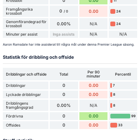
0
0.00
Krossboll
11
Framgångsrika
0
0.00
24
/ 0
krossboll
Genomförandegrad för
0.00%
N/A
24
krossboll
N/A
N/A
Minuter per assist
Inga assists
Aaron Ramsdale har inte assisterat till några mål under denna Premier League säsong.
Statistik för dribbling och offside
Per 90
Dribblingar och offside
Total
Percentil
minuter
0
0.00
Dribblingar
7
0
0.00
Lyckade dribblingar
8
Dribblingens
0.00%
N/A
8
framgångsgrad
0
0.00
Fördrivna
99
0
0.00
Offsides
33