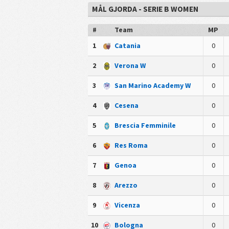
MÅL GJORDA - SERIE B WOMEN
#
Team
MP
1
Catania
0
2
Verona W
0
3
San Marino Academy W
0
4
Cesena
0
5
Brescia Femminile
0
6
Res Roma
0
7
Genoa
0
8
Arezzo
0
9
Vicenza
0
10
Bologna
0