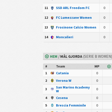
11
SSD ARL Freedom FC
0
12
FC Lumezzane Women
0
13
Frosinone Calcio Women
0
14
Moncalieri
0
HEM
/
MÅL GJORDA
(SERIE B WOMEN
#
Team
MP
1
Catania
0
2
Verona W
0
San Marino Academy
3
0
W
4
Cesena
0
5
Brescia Femminile
0