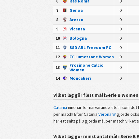
6
Res Roma
0
7
Genoa
0
8
Arezzo
0
9
Vicenza
0
10
Bologna
0
11
SSD ARL Freedom FC
0
12
FC Lumezzane Women
0
Frosinone Calcio
13
0
Women
14
Moncalieri
0
Vilket lag gör flest mål iSerie B Women
Catania
innehar för närvarande titeln som det 
per match! Efter Catania,
Verona W
gjorde också
har ett snitt på 0 gjorda mål per match vilket 
Vilket lag gör minst antal mål i Serie 