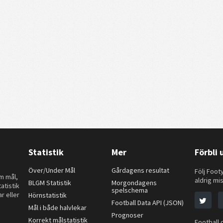
Statistik
Mer
Förbli
Över/Under Mål
Gårdagens resultat
Följ Footy
om mål,
aldrig mis
BLGM Statistik
Morgondagens
atistik
spelschema
r eller
Hörnstatistik
Football Data API (JSON)
Mål i både halvlekar
Prognoser
Korrekt målstatistik
Football 