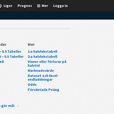
Ligor
Prognos
Mer
Logga in
nder
Mer
~ 5.5 Tabeller
1:a halvlekstabell
 ~ 5.5 Tabeller
2:a halvlekstabell
ell
Vinner eller förlorar på
halvtid
Marknadsvärde
Dataset och Excel-
nedladdningar
Odds
Förväntade Poäng
 gör mål
-