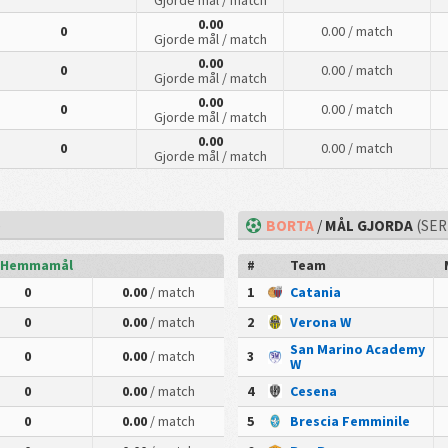
Gjorde mål
/ match
0.00
0
0.00
/ match
Gjorde mål
/ match
0.00
0
0.00
/ match
Gjorde mål
/ match
0.00
0
0.00
/ match
Gjorde mål
/ match
0.00
0
0.00
/ match
Gjorde mål
/ match
)
BORTA
/
MÅL GJORDA
(SER
Hemmamål
#
Team
0
0.00
/ match
1
Catania
0
0.00
/ match
2
Verona W
San Marino Academy
0
0.00
/ match
3
W
0
0.00
/ match
4
Cesena
0
0.00
/ match
5
Brescia Femminile