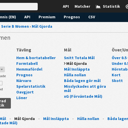
API
Matcher
Statistik
nnis (EN)
API
Premium
Prognos
CSV
›
Serie B Women
›
Mål Gjorda
Women
Tävling
Mål
Över/U
Hem & bortatabeller
Snitt Totala Mål
Över 0.5 
Formtabell
Mål Gjorda
Under 0.5
Hemmafördel
Mål Insläppta
Hörntab
7
Prognos
Hålla nollan
Kort
lade
Närvaro
Båda lagen gör mål
Skott
Spelarstatistik
Misslyckades att göra
ad
mål
Oavgjort
xG (Förväntade Mål)
Löner
erad
tik
 Mål
-
Mål Gjorda
-
Mål Insläppta
-
Hålla nollan
-
Båda lagen
tade Mål)