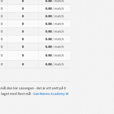
0
0
0.00
/ match
0
0
0.00
/ match
0
0
0.00
/ match
0
0
0.00
/ match
0
0
0.00
/ match
0
0
0.00
/ match
0
0
0.00
/ match
0
0
0.00
/ match
0
0
0.00
/ match
ål den här säsongen - det är ett snitt på 0
 laget med flest mål -
San Marino Academy W