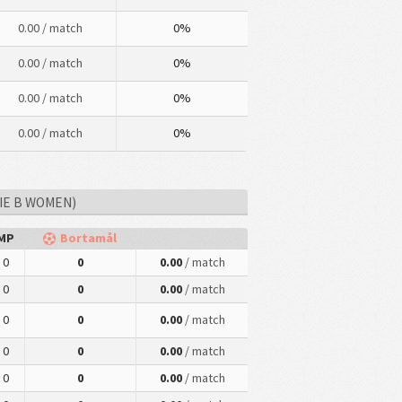
0.00
/ match
0%
0.00
/ match
0%
0.00
/ match
0%
0.00
/ match
0%
IE B WOMEN)
MP
Bortamål
0
0
0.00
/ match
0
0
0.00
/ match
0
0
0.00
/ match
0
0
0.00
/ match
0
0
0.00
/ match