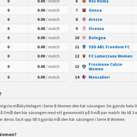
0
0.00
/ match
6
Res Roma
0
0.00
/ match
7
Genoa
0
0.00
/ match
8
Arezzo
0
0.00
/ match
9
Vicenza
0
0.00
/ match
10
Bologna
0
0.00
/ match
11
SSD ARL Freedom FC
0
0.00
/ match
12
FC Lumezzane Women
Frosinone Calcio
0
0.00
/ match
13
Women
0
0.00
/ match
14
Moncalieri
?
högsta målskyttelaget i Serie B Women den här säsongen. De gjorde hela 0 m
 0 mål den här säsongen med ett genomsnitt på 0 mål per match. Nu till 3:e
tar deras facit upp till 0 gjorda mål den här säsongen i Serie B Women.
B Women?