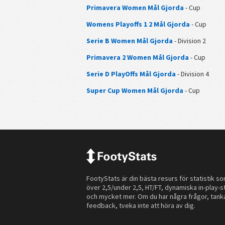
Primavera Women Mål Gjorda
- Cup
Womens Playoffs 1 2 Mål Gjorda
- Cup
Serie B Women Mål Gjorda
- Division 2
Primavera 2 Women Mål Gjorda
- Cup
Serie D PlayOffs Mål Gjorda
- Division 4
Super Cup Women Mål Gjorda
- Cup
FootyStats är din bästa resurs för statistik s
över 2,5/under 2,5, HT/FT, dynamiska in-play-st
och mycket mer. Om du har några frågor, tanka
feedback, tveka inte att höra av dig.