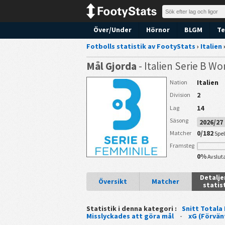
Över/Under
Hörnor
BLGM
Te
Fotbolls statistik av FootyStats
›
Italien
Mål Gjorda
- Italien Serie B 
Italien
Nation
2
Division
14
Lag
Säsong
2026/2
0/182
Matcher
Spe
Framsteg
0%
Avslut
Detalj
Översikt
Matcher
statis
Statistik i denna kategori :
Snitt Totala
Misslyckades att göra mål
-
xG (Förvän