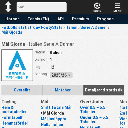
LIGOR
MENY
Hörnor
Tennis (EN)
API
Premium
Prognos
Fotbolls statistik av FootyStats
›
Italien
›
Serie A Damer
›
Mål Gjorda
Mål Gjorda
- Italien Serie A Damer
Nation
Italien
Division
1
Lag
12
Säsong
2025/26
Översikt
Matcher
Detaljerad statistik
Tävling
Mål
Över/Under
Mer
Hem &
Snitt Totala Mål
Över 0.5 ~ 5.5
1:a 
bortatabeller
Tabeller
Mål Gjorda
2:a 
Formtabell
Under 0.5 ~ 5.5
Mål Insläppta
Vinn
Tabeller
Hemmafördel
förl
Hålla nollan
Hörntabell