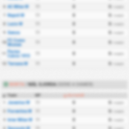
AC Milan W
11
0
0
6
/ match
Napoli W
11
0
0
7
/ match
Lazio W
11
0
0
8
/ match
Genoa
11
0
0
9
/ match
FC Como
11
0
0
10
/ match
Women
Parma
11
0
0
11
/ match
Calcio 1913
Ternana W
11
0
0
12
/ match
BORTA
/
MÅL GJORDA
(SERIE A DAMER)
Team
MP
Bortamål
#
Juventus W
11
0
0
1
/ match
Fiorentina W
11
0
0
2
/ match
Inter Milan W
11
0
0
3
/ match
Sassuolo W
11
0
0
4
/ match