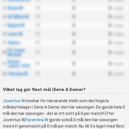
Roma W
11
0
0
5
/ match
AC Milan W
11
0
0
6
/ match
Napoli W
11
0
0
7
/ match
Lazio W
11
0
0
8
/ match
Genoa
11
0
0
9
/ match
FC Como
11
0
0
10
/ match
Women
Parma
11
0
0
11
/ match
Calcio 1913
Ternana W
11
0
0
12
/ match
Vilket lag gör flest mål iSerie A Damer?
Juventus W
innehar för närvarande titeln som det högsta
målskyttelaget i Serie A Damer den här säsongen. De gjorde hela 0
mål den här säsongen - det är ett snitt på 0 per match! Efter
Juventus W,
Fiorentina W
gjorde också 0 mål den här säsongen
med ett genomsnitt på 0 mål per match. Nu till 3:e laget med flest