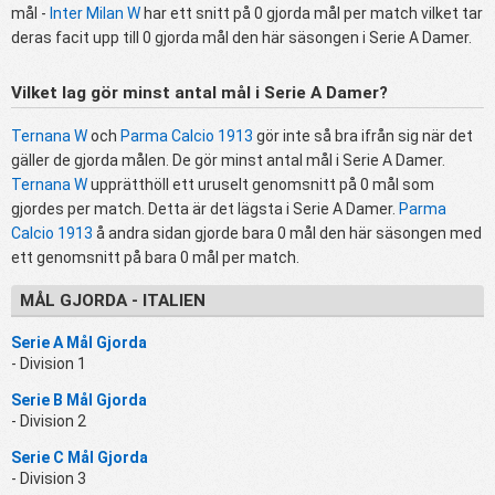
mål -
Inter Milan W
har ett snitt på 0 gjorda mål per match vilket tar
deras facit upp till 0 gjorda mål den här säsongen i Serie A Damer.
Vilket lag gör minst antal mål i Serie A Damer?
Ternana W
och
Parma Calcio 1913
gör inte så bra ifrån sig när det
gäller de gjorda målen. De gör minst antal mål i Serie A Damer.
Ternana W
upprätthöll ett uruselt genomsnitt på 0 mål som
gjordes per match. Detta är det lägsta i Serie A Damer.
Parma
Calcio 1913
å andra sidan gjorde bara 0 mål den här säsongen med
ett genomsnitt på bara 0 mål per match.
MÅL GJORDA - ITALIEN
Serie A Mål Gjorda
- Division 1
Serie B Mål Gjorda
- Division 2
Serie C Mål Gjorda
- Division 3