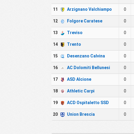
11
Arzignano Valchiampo
0
12
Folgore Caratese
0
13
Treviso
0
14
Trento
0
15
Desenzano Calvina
0
16
AC Dolomiti Bellunesi
0
17
ASD Alcione
0
18
Athletic Carpi
0
19
ACD Ospitaletto SSD
0
20
Union Brescia
0