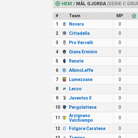
HEM
/
MÅL GJORDA
(SERIE C GRU
#
Team
MP
1
Novara
0
2
Cittadella
0
3
Pro Vercelli
0
4
Giana Erminio
0
5
Renate
0
6
AlbinoLeffe
0
7
Lumezzane
0
8
Lecco
0
9
Juventus II
0
10
Pergolettese
0
Arzignano
11
0
Valchiampo
12
Folgore Caratese
0
13
Treviso
0