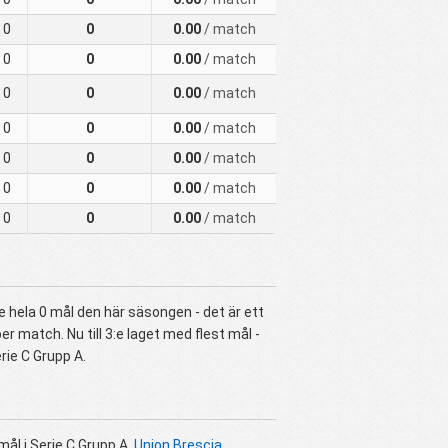
0
0
0.00
/ match
0
0
0.00
/ match
0
0
0.00
/ match
0
0
0.00
/ match
0
0
0.00
/ match
0
0
0.00
/ match
0
0
0.00
/ match
 hela 0 mål den här säsongen - det är ett
 match. Nu till 3:e laget med flest mål -
rie C Grupp A.
mål i Serie C Grupp A.
Union Brescia