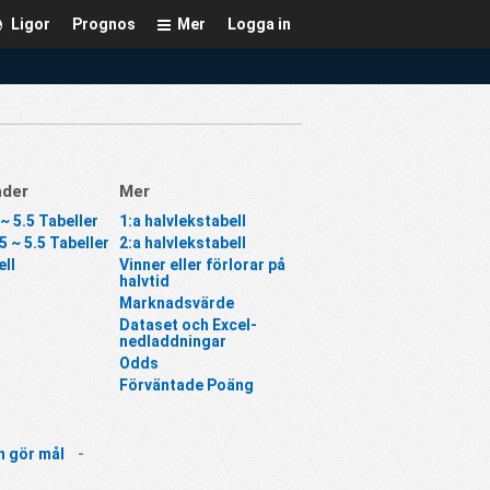
Ligor
Prognos
Mer
Logga in
nder
Mer
 ~ 5.5 Tabeller
1:a halvlekstabell
5 ~ 5.5 Tabeller
2:a halvlekstabell
ll
Vinner eller förlorar på
halvtid
Marknadsvärde
Dataset och Excel-
nedladdningar
Odds
Förväntade Poäng
n gör mål
-