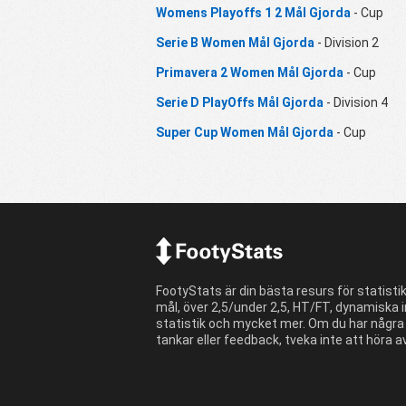
Womens Playoffs 1 2 Mål Gjorda
- Cup
Serie B Women Mål Gjorda
- Division 2
Primavera 2 Women Mål Gjorda
- Cup
Serie D PlayOffs Mål Gjorda
- Division 4
Super Cup Women Mål Gjorda
- Cup
FootyStats är din bästa resurs för statist
mål, över 2,5/under 2,5, HT/FT, dynamiska i
statistik och mycket mer. Om du har några 
tankar eller feedback, tveka inte att höra av