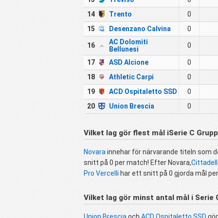
14
Trento
0
15
Desenzano Calvina
0
AC Dolomiti
16
0
Bellunesi
17
ASD Alcione
0
18
Athletic Carpi
0
19
ACD Ospitaletto SSD
0
20
Union Brescia
0
Vilket lag gör flest mål iSerie C Grupp
Novara
innehar för närvarande titeln som d
snitt på 0 per match! Efter Novara,
Cittadel
Pro Vercelli
har ett snitt på 0 gjorda mål per
Vilket lag gör minst antal mål i Serie
Union Brescia
och
ACD Ospitaletto SSD
gör