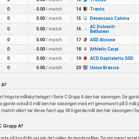
0
0.00
/ match
14
Trento
0
0.00
/ match
15
Desenzano Calvina
AC Dolomiti
0
0.00
/ match
16
Bellunesi
0
0.00
/ match
17
ASD Alcione
0
0.00
/ match
18
Athletic Carpi
0
0.00
/ match
19
ACD Ospitaletto SSD
0
0.00
/ match
20
Union Brescia
 A?
et högsta målskyttelaget i Serie C Grupp A den här säsongen. De gjorde
la
gjorde också 0 mål den här säsongen med ett genomsnitt på 0 mål per
 match vilket tar deras facit upp till 0 gjorda mål den här säsongen i Se
 C Grupp A?
 inte så bra ifrån sig när det gäller de gjorda målen. De gör minst antal 