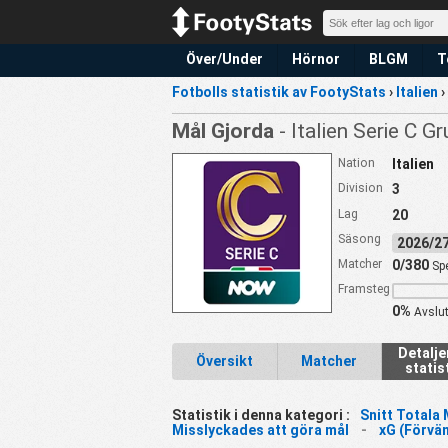
Över/Under
Hörnor
BLGM
T
Fotbolls statistik av FootyStats
›
Italien
›
Mål Gjorda
- Italien Serie C G
Nation
Italien
Division
3
Lag
20
Säsong
2026/
Matcher
0/380
Sp
Framsteg
0%
Avslu
Detalj
Översikt
Matcher
statis
Statistik i denna kategori :
Snitt Totala 
Misslyckades att göra mål
-
xG (Förvä