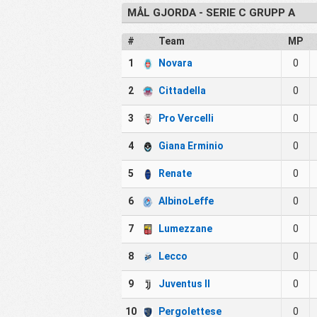
MÅL GJORDA - SERIE C GRUPP A
#
Team
MP
1
Novara
0
2
Cittadella
0
3
Pro Vercelli
0
4
Giana Erminio
0
5
Renate
0
6
AlbinoLeffe
0
7
Lumezzane
0
8
Lecco
0
9
Juventus II
0
10
Pergolettese
0