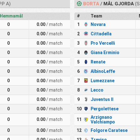
PP A)
BORTA
/
MÅL GJORDA
(S
Hemmamål
#
Team
0
0.00
/ match
1
Novara
0
0.00
/ match
2
Cittadella
0
0.00
/ match
3
Pro Vercelli
0
0.00
/ match
4
Giana Erminio
0
0.00
/ match
5
Renate
0
0.00
/ match
6
AlbinoLeffe
0
0.00
/ match
7
Lumezzane
0
0.00
/ match
8
Lecco
0
0.00
/ match
9
Juventus II
0
0.00
/ match
10
Pergolettese
Arzignano
0
0.00
/ match
11
Valchiampo
0
0.00
/ match
12
Folgore Caratese
0
0.00
/ match
13
Treviso