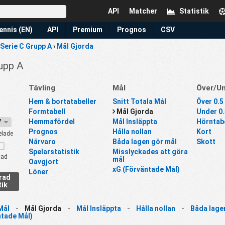
API
Matcher
Statistik
ennis (EN)
API
Premium
Prognos
CSV
Serie C Grupp A
›
Mål Gjorda
rupp A
Tävling
Mål
Över/U
Hem & bortatabeller
Snitt Totala Mål
Över 0.5
Formtabell
Mål Gjorda
Under 0.
Hemmafördel
Mål Insläppta
Hörntabe
27
Prognos
Hålla nollan
Kort
elade
Närvaro
Båda lagen gör mål
Skott
Spelarstatistik
Misslyckades att göra
tad
mål
Oavgjort
xG (Förväntade Mål)
Löner
erad
tik
Mål
-
Mål Gjorda
-
Mål Insläppta
-
Hålla nollan
-
Båda lage
ntade Mål)