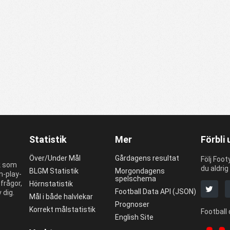
Statistik
Mer
Förbli
Över/Under Mål
Gårdagens resultat
Följ Foot
ik som
du aldrig
BLGM Statistik
Morgondagens
n-play-
spelschema
frågor,
Hörnstatistik
Football Data API (JSON)
 dig.
Mål i både halvlekar
Prognoser
Korrekt målstatistik
Football
English Site