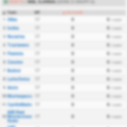
BORTA
/
MÅL GJORDA
(SERIE D GRUPP G)
Team
MP
Bortamål
#
Olbia
17
0
0
1
/ match
Ischia
17
0
0
2
/ match
Nocerina
17
0
0
3
/ match
Trastevere
17
0
0
4
/ match
Flaminia
17
0
0
5
/ match
Cassino
17
0
0
6
/ match
Budoni
17
0
0
7
/ match
Latte Dolce
17
0
0
8
/ match
Anzio
17
0
0
9
/ match
Montespaccato
17
0
0
10
/ match
CynthiAlbalonga
17
0
0
11
/ match
ASD Real
Monterotondo
17
0
0
12
/ match
Scalo