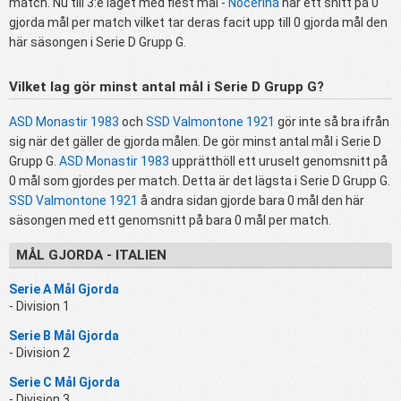
match. Nu till 3:e laget med flest mål -
Nocerina
har ett snitt på 0
gjorda mål per match vilket tar deras facit upp till 0 gjorda mål den
här säsongen i Serie D Grupp G.
Vilket lag gör minst antal mål i Serie D Grupp G?
ASD Monastir 1983
och
SSD Valmontone 1921
gör inte så bra ifrån
sig när det gäller de gjorda målen. De gör minst antal mål i Serie D
Grupp G.
ASD Monastir 1983
upprätthöll ett uruselt genomsnitt på
0 mål som gjordes per match. Detta är det lägsta i Serie D Grupp G.
SSD Valmontone 1921
å andra sidan gjorde bara 0 mål den här
säsongen med ett genomsnitt på bara 0 mål per match.
MÅL GJORDA - ITALIEN
Serie A Mål Gjorda
- Division 1
Serie B Mål Gjorda
- Division 2
Serie C Mål Gjorda
- Division 3