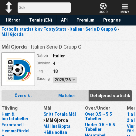
LIGOR
MENY
Hörnor
Tennis (EN)
API
Premium
Prognos
Fotbolls statistik av FootyStats
›
Italien
›
Serie D Grupp G
›
Mål Gjorda
Mål Gjorda
- Italien Serie D Grupp G
Nation
Italien
Division
4
Lag
18
Säsong
2025/26
Översikt
Matcher
Detaljerad statistik
Tävling
Mål
Över/Under
Mer
Hem &
Snitt Totala Mål
Över 0.5 ~ 5.5
1:a 
bortatabeller
Tabeller
Mål Gjorda
2:a 
Formtabell
Under 0.5 ~ 5.5
Mål Insläppta
Vinn
Tabeller
Hemmafördel
förl
Hålla nollan
Hörntabell