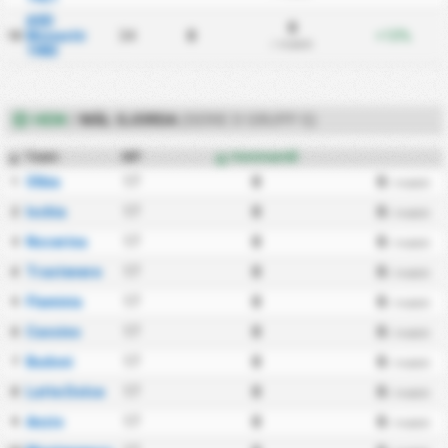
ASD
0
Monastir
34
0
+10%
18
/ match
1983
HEM
/
MÅL GJORDA
(SERIE D GRUPP G)
Team
MP
Hemmamål
#
Olbia
17
0
0
1
/ match
Ischia
17
0
0
2
/ match
Nocerina
17
0
0
3
/ match
Trastevere
17
0
0
4
/ match
Flaminia
17
0
0
5
/ match
Cassino
17
0
0
6
/ match
Budoni
17
0
0
7
/ match
Latte Dolce
17
0
0
8
/ match
Anzio
17
0
0
9
/ match