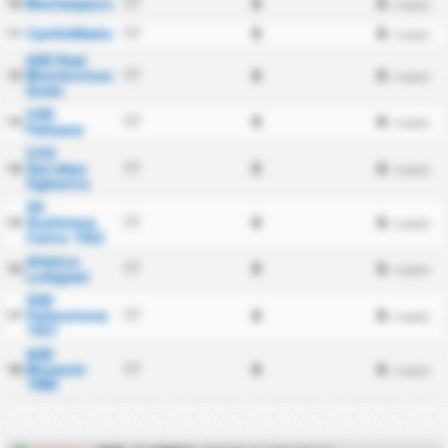
Montespaccato
17
0
0
10
/ match
CynthiAlbalonga
17
0
0
11
/ match
ASD Real
Monterotondo
17
0
0
12
/ match
Scalo
USD
17
0
0
13
/ match
Palmese
COS
Sarrabus
17
0
0
14
/ match
Ogliastra
SS
Scafatese
17
0
0
15
/ match
Calcio 1922
Atletico
17
0
0
16
/ match
Lodigiani
SSD
Valmontone
17
0
0
17
/ match
1921
ASD
Monastir
17
0
0
18
/ match
1983