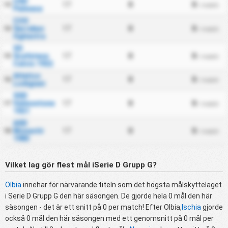
USD
17
0
0
13
/ match
Palmese
COS
Sarrabus
17
0
0
14
/ match
Ogliastra
SS
Scafatese
17
0
0
15
/ match
Calcio 1922
Atletico
17
0
0
16
/ match
Lodigiani
SSD
Valmontone
17
0
0
17
/ match
1921
ASD
Monastir
17
0
0
18
/ match
1983
Vilket lag gör flest mål iSerie D Grupp G?
Olbia
innehar för närvarande titeln som det högsta målskyttelaget
i Serie D Grupp G den här säsongen. De gjorde hela 0 mål den här
säsongen - det är ett snitt på 0 per match! Efter Olbia,
Ischia
gjorde
också 0 mål den här säsongen med ett genomsnitt på 0 mål per