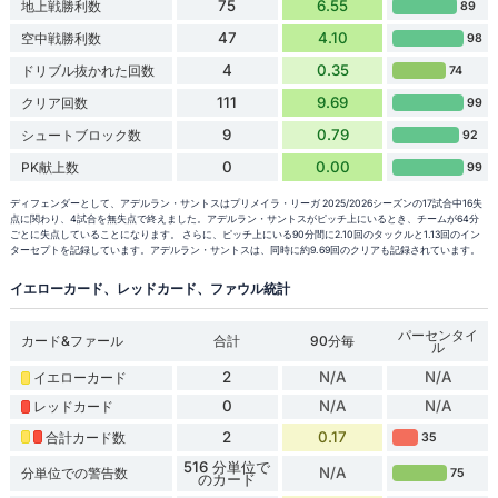
75
6.55
地上戦勝利数
89
47
4.10
空中戦勝利数
98
4
0.35
ドリブル抜かれた回数
74
111
9.69
クリア回数
99
9
0.79
シュートブロック数
92
0
0.00
PK献上数
99
ディフェンダーとして、アデルラン・サントスはプリメイラ・リーガ 2025/2026シーズンの17試合中16失
点に関わり、4試合を無失点で終えました。アデルラン・サントスがピッチ上にいるとき、チームが64分
ごとに失点していることになります。 さらに、ピッチ上にいる90分間に2.10回のタックルと1.13回のイン
ターセプトを記録しています。アデルラン・サントスは、同時に約9.69回のクリアも記録されています。
イエローカード、レッドカード、ファウル統計
パーセンタイ
カード&ファール
合計
90分毎
ル
2
N/A
N/A
イエローカード
0
N/A
N/A
レッドカード
2
0.17
合計カード数
35
516 分単位で
N/A
分単位での警告数
75
のカード