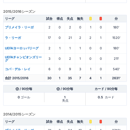
2015/2016シーズン
リーグ
試合
得点
失点
無失
分
プリメイラ・リーガ
2
0
2
0
1
0
180'
ラ・リーガ
17
0
21
2
2
1
1520'
UEFAヨーロッパリーグ
2
1
1
1
0
0
180'
UEFAチャンピオンズリー
3
0
2
1
0
0
211'
グ
コパ・デル・レイ
6
0
9
3
1
0
540'
合計 2015/2016
30
1
35
7
4
1
2631'
/ 90分毎
/ 90分毎
カード / 90分毎
0
ゴール
1
0.5
カード
失点
2014/2015シーズン
リーグ
試合
得点
失点
無失
分