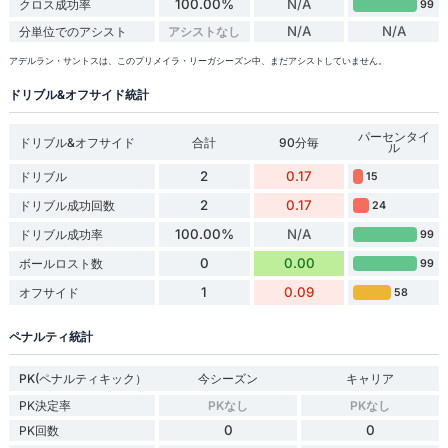
100.00%
N/A
クロス成功率
99
N/A
N/A
分単位でのアシスト
アシストなし
アデルラン・サントスは、このプリメイラ・リーガシーズン中、まだアシストしていません。
ドリブル&オフサイド統計
パーセンタイ
ドリブル&オフサイド
合計
90分毎
ル
2
0.17
ドリブル
15
2
0.17
ドリブル成功回数
24
100.00%
N/A
ドリブル成功率
99
0
0.00
ボールロスト数
99
1
0.09
オフサイド
58
ペナルティ統計
PK(ペナルティキック）
今シーズン
キャリア
PK決定率
PKなし
PKなし
0
0
PK回数