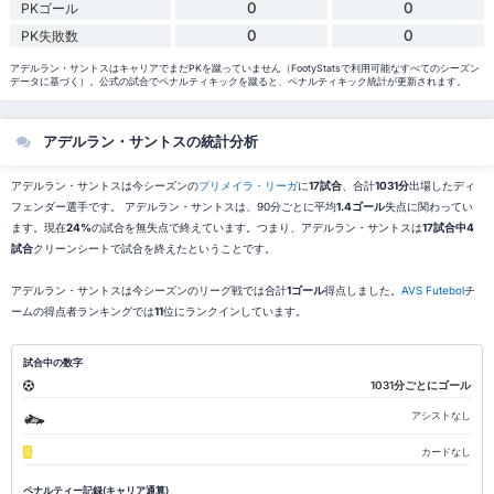
0
0
PKゴール
0
0
PK失敗数
アデルラン・サントスはキャリアでまだPKを蹴っていません（FootyStatsで利用可能なすべてのシーズン
データに基づく）。公式の試合でペナルティキックを蹴ると、ペナルティキック統計が更新されます。
アデルラン・サントスの統計分析
アデルラン・サントスは今シーズンの
プリメイラ・リーガ
に
17試合
、合計
1031分
出場したディ
フェンダー選手です。 アデルラン・サントスは、90分ごとに平均
1.4ゴール
失点に関わってい
ます。現在
24%
の試合を無失点で終えています。つまり、アデルラン・サントスは
17試合中4
試合
クリーンシートで試合を終えたということです。
アデルラン・サントスは今シーズンのリーグ戦では合計
1ゴール
得点しました。
AVS Futebol
チ
ームの得点者ランキングでは
11
位にランクインしています。
試合中の数字
1031分ごとにゴール
アシストなし
カードなし
ペナルティー記録(キャリア通算)