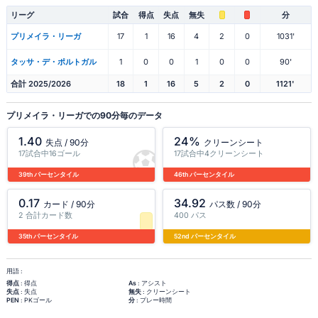
リーグ
試合
得点
失点
無失
分
プリメイラ・リーガ
17
1
16
4
2
0
1031'
タッサ・デ・ポルトガル
1
0
0
1
0
0
90'
合計 2025/2026
18
1
16
5
2
0
1121'
プリメイラ・リーガでの90分毎のデータ
1.40
24%
失点 / 90分
クリーンシート
17試合中16ゴール
17試合中4クリーンシート
39th パーセンタイル
46th パーセンタイル
0.17
34.92
カード / 90分
パス数 / 90分
2 合計カード数
400 パス
35th パーセンタイル
52nd パーセンタイル
用語 :
得点
: 得点
As
: アシスト
失点
: 失点
無失
: クリーンシート
PEN
: PKゴール
分
: プレー時間