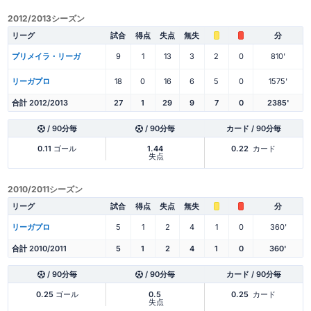
2012/2013シーズン
リーグ
試合
得点
失点
無失
分
プリメイラ・リーガ
9
1
13
3
2
0
810'
リーガプロ
18
0
16
6
5
0
1575'
合計 2012/2013
27
1
29
9
7
0
2385'
/ 90分毎
/ 90分毎
カード / 90分毎
0.11
ゴール
1.44
0.22
カード
失点
2010/2011シーズン
リーグ
試合
得点
失点
無失
分
リーガプロ
5
1
2
4
1
0
360'
合計 2010/2011
5
1
2
4
1
0
360'
/ 90分毎
/ 90分毎
カード / 90分毎
0.25
ゴール
0.5
0.25
カード
失点