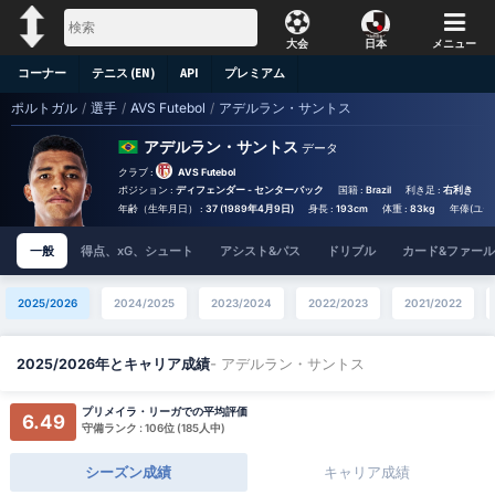
大会
日本
メニュー
コーナー
テニス (EN)
API
プレミアム
ポルトガル
/
選手
/
AVS Futebol
/
アデルラン・サントス
アデルラン・サントス
データ
クラブ :
AVS Futebol
ポジション :
ディフェンダー - センターバック
国籍 :
Brazil
利き足 :
右利き
背
年齢（生年月日） :
37 (1989年4月9日)
身長 :
193cm
体重 :
83kg
年俸(ユーロ
一般
得点、xG、シュート
アシスト&パス
ドリブル
カード&ファール
2025/2026
2024/2025
2023/2024
2022/2023
2021/2022
- アデルラン・サントス
2025/2026年とキャリア成績
プリメイラ・リーガでの平均評価
6.49
守備ランク : 106位 (185人中)
シーズン成績
キャリア成績