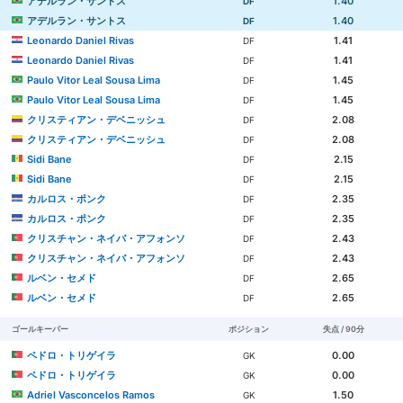
アデルラン・サントス
1.40
DF
アデルラン・サントス
1.40
DF
Leonardo Daniel Rivas
1.41
DF
Leonardo Daniel Rivas
1.41
DF
Paulo Vitor Leal Sousa Lima
1.45
DF
Paulo Vitor Leal Sousa Lima
1.45
DF
クリスティアン・デベニッシュ
2.08
DF
クリスティアン・デベニッシュ
2.08
DF
Sidi Bane
2.15
DF
Sidi Bane
2.15
DF
カルロス・ポンク
2.35
DF
カルロス・ポンク
2.35
DF
クリスチャン・ネイバ・アフォンソ
2.43
DF
クリスチャン・ネイバ・アフォンソ
2.43
DF
ルベン・セメド
2.65
DF
ルベン・セメド
2.65
DF
ゴールキーパー
ポジション
失点 / 90分
ペドロ・トリゲイラ
0.00
GK
ペドロ・トリゲイラ
0.00
GK
Adriel Vasconcelos Ramos
1.50
GK