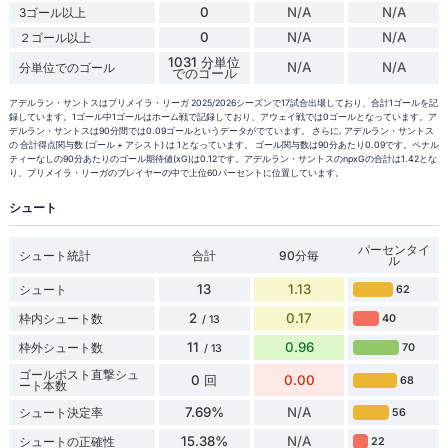
0
N/A
N/A
3ゴール以上
0
N/A
N/A
２ゴール以上
1031 分単位
N/A
N/A
分単位でのゴール
でのゴール
アデルラン・サントスはプリメイラ・リーガ 2025/2026シーズンで17試合出場しており、合計1ゴールを記
録しています。1ゴール中1ゴールはホーム戦で記録しており、アウェイ戦では0ゴールとなっています。ア
デルラン・サントスは90分間では0.09ゴールというデータがでています。 さらに, アデルラン・サントス
の 合計得点関与数 (ゴール + アシスト) は 1となっています。 ゴール関与数は90分あたり0.09です。ペナル
ティーなしの90分あたりのゴール期待値(xG)は0.12です。アデルラン・サントスのnpxGの合計は1.42とな
り、プリメイラ・リーガのプレイヤーの中で上位60パーセントに位置しています。
シュート
パーセンタイ
シュート統計
合計
90分毎
ル
13
1.13
シュート
62
2
0.17
枠内シュート数
40
/ 13
11
0.96
枠外シュート数
70
/ 13
ゴールポスト直撃シュ
0 回
0.00
68
ート本数
7.69%
N/A
シュート決定率
56
15.38%
N/A
シュートの正確性
22