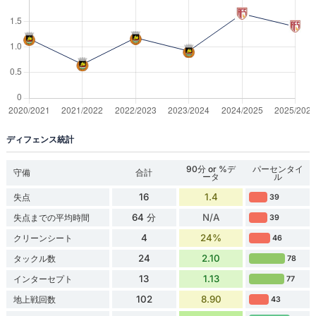
ディフェンス統計
90分 or %デ
パーセンタイ
守備
合計
ータ
ル
16
1.4
失点
39
64 分
N/A
失点までの平均時間
39
4
24%
クリーンシート
46
24
2.10
タックル数
78
13
1.13
インターセプト
77
102
8.90
地上戦回数
43