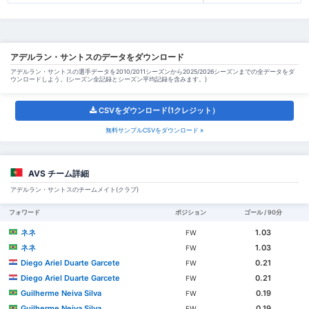
アデルラン・サントスのデータをダウンロード
アデルラン・サントスの選手データを2010/2011シーズンから2025/2026シーズンまでの全データをダ
ウンロードしよう。(シーズン全記録とシーズン平均記録を含みます。)
CSVをダウンロード(1クレジット）
無料サンプルCSVをダウンロード »
AVS チーム詳細
アデルラン・サントスのチームメイト(クラブ)
フォワード
ポジション
ゴール / 90分
ネネ
1.03
FW
ネネ
1.03
FW
Diego Ariel Duarte Garcete
0.21
FW
Diego Ariel Duarte Garcete
0.21
FW
Guilherme Neiva Silva
0.19
FW
Guilherme Neiva Silva
0.19
FW