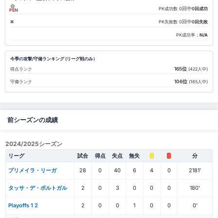
回中
PK成功数
0
0回成功
PEN
回中
PK失敗数
0
0回失敗
PK成功率：
N/A
今季の攻撃/守備ランキング (リーグ戦のみ）
165位
得点ランク
(422人中)
106位
守備ランク
(185人中)
前シーズンの成績
2024/2025シーズン
リーグ
試合
得点
失点
無失
分
プリメイラ・リーガ
28
0
40
6
4
0
2181'
タッサ・デ・ポルトガル
2
0
3
0
0
0
180'
Playoffs 1 2
2
0
0
1
0
0
0'