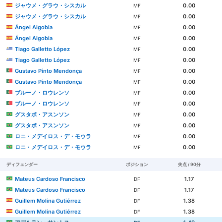
ジャウメ・グラウ・シスカル
0.00
MF
ジャウメ・グラウ・シスカル
0.00
MF
Ángel Algobia
0.00
MF
Ángel Algobia
0.00
MF
Tiago Galletto López
0.00
MF
Tiago Galletto López
0.00
MF
Gustavo Pinto Mendonça
0.00
MF
Gustavo Pinto Mendonça
0.00
MF
ブルーノ・ロウレンソ
0.00
MF
ブルーノ・ロウレンソ
0.00
MF
グスタボ・アスンソン
0.00
MF
グスタボ・アスンソン
0.00
MF
ロニ・メデイロス・デ・モウラ
0.00
MF
ロニ・メデイロス・デ・モウラ
0.00
MF
ディフェンダー
ポジション
失点 / 90分
Mateus Cardoso Francisco
1.17
DF
Mateus Cardoso Francisco
1.17
DF
Guillem Molina Gutiérrez
1.38
DF
Guillem Molina Gutiérrez
1.38
DF