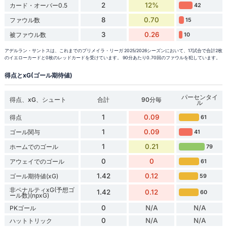
2
12%
カード・オーバー0.5
42
8
0.70
ファウル数
15
3
0.26
被ファウル数
10
アデルラン・サントスは、これまでのプリメイラ・リーガ 2025/2026シーズンにおいて、17試合で合計2枚
のイエローカードと0枚のレッドカードを受けています。 90分あたり0.70回のファウルを犯しています。
得点とxG(ゴール期待値)
パーセンタイ
得点、xG、シュート
合計
90分毎
ル
1
0.09
得点
61
1
0.09
ゴール関与
41
1
0.21
ホームでのゴール
79
0
0
アウェイでのゴール
61
1.42
0.12
ゴール期待値(xG)
59
非ペナルティxG(予想ゴ
1.42
0.12
60
ール数)(npxG)
0
N/A
N/A
PKゴール
0
N/A
N/A
ハットトリック