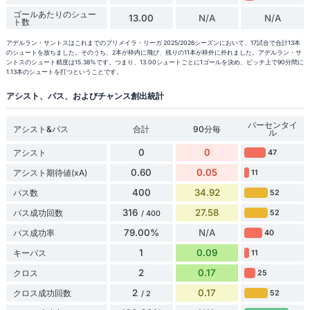
ゴールあたりのシュー
13.00
N/A
N/A
ト数
アデルラン・サントスはこれまでのプリメイラ・リーガ 2025/2026シーズンにおいて、17試合で合計13本
のシュートを放ちました。そのうち、2本が枠内に飛び、残りの11本が枠外に外れました。アデルラン・サ
ントスのシュート精度は15.38%です。つまり、13.00シュートごとに1ゴールを決め、ピッチ上で90分間に
1.13本のシュートを打つということです。
アシスト、パス、およびチャンス創出統計
パーセンタイ
アシスト&パス
合計
90分毎
ル
0
0
アシスト
47
0.60
0.05
アシスト期待値(xA)
11
400
34.92
パス数
52
316
27.58
パス成功回数
52
/ 400
79.00%
N/A
パス成功率
40
1
0.09
キーパス
11
2
0.17
クロス
25
2
0.17
クロス成功回数
52
/ 2