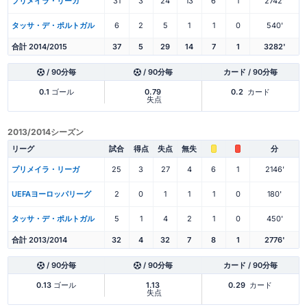
プリメイラ・リーガ
31
3
24
13
6
1
2742'
タッサ・デ・ポルトガル
6
2
5
1
1
0
540'
合計 2014/2015
37
5
29
14
7
1
3282'
/ 90分毎
/ 90分毎
カード / 90分毎
0.1
ゴール
0.79
0.2
カード
失点
2013/2014シーズン
リーグ
試合
得点
失点
無失
分
プリメイラ・リーガ
25
3
27
4
6
1
2146'
UEFAヨーロッパリーグ
2
0
1
1
1
0
180'
タッサ・デ・ポルトガル
5
1
4
2
1
0
450'
合計 2013/2014
32
4
32
7
8
1
2776'
/ 90分毎
/ 90分毎
カード / 90分毎
0.13
ゴール
1.13
0.29
カード
失点