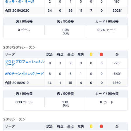
タッサ・ダ・リーガ
2
0
1
0
0
0
180'
合計 2019/2020
34
0
36
11
7
0
3028'
/ 90分毎
/ 90分毎
カード / 90分毎
0
ゴール
1.08
0.24
カード
失点
2018/2019シーズン
リーグ
試合
得点
失点
無失
分
サウジ プロフェッショナル
8
1
9
3
0
0
720'
リーグ
AFCチャンピオンズリーグ
6
0
6
1
0
0
540'
合計 2018/2019
14
1
15
4
0
0
1260'
/ 90分毎
/ 90分毎
カード / 90分毎
0.13
ゴール
1.13
0
カード
失点
2018シーズン
リーグ
試合
得点
失点
無失
分