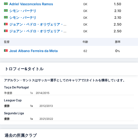
Adriel Vasconcelos Ramos
1.50
GK
シモン・バーテリ
2.10
GK
シモン・バーテリ
2.10
GK
ジョアン・ペドロ・オリヴェリア・ゴンサウヴェス
2.50
GK
ジョアン・ペドロ・オリヴェリア・ゴンサウヴェス
2.50
GK
監督
年齢
勝率
José Albano Ferreira da Mota
0
62
%
トロフィー&タイトル
アデルラン・サントスはサッカー選手としてのキャリアで2タイトルを獲得しています。
Taça De Portugal
準優勝
1x
2014/2015
League Cup
優勝
1x
2012/2013
Segunda Liga
優勝
1x
2021/2022
過去の所属クラブ