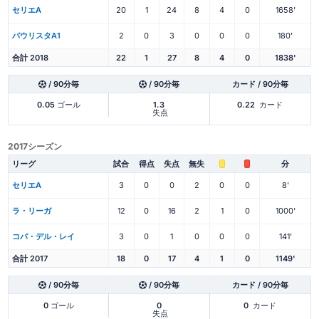
セリエA
20
1
24
8
4
0
1658'
パウリスタA1
2
0
3
0
0
0
180'
合計 2018
22
1
27
8
4
0
1838'
/ 90分毎
/ 90分毎
カード / 90分毎
0.05
ゴール
1.3
0.22
カード
失点
2017シーズン
リーグ
試合
得点
失点
無失
分
セリエA
3
0
0
2
0
0
8'
ラ・リーガ
12
0
16
2
1
0
1000'
コパ・デル・レイ
3
0
1
0
0
0
141'
合計 2017
18
0
17
4
1
0
1149'
/ 90分毎
/ 90分毎
カード / 90分毎
0
ゴール
0
0
カード
失点