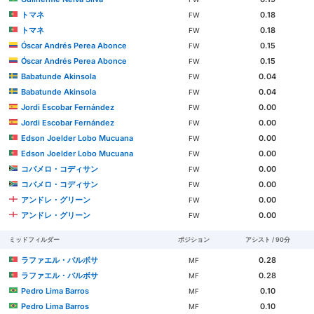
トマネ
0.18
FW
トマネ
0.18
FW
Óscar Andrés Perea Abonce
0.15
FW
Óscar Andrés Perea Abonce
0.15
FW
Babatunde Akinsola
0.04
FW
Babatunde Akinsola
0.04
FW
Jordi Escobar Fernández
0.00
FW
Jordi Escobar Fernández
0.00
FW
Edson Joelder Lobo Mucuana
0.00
FW
Edson Joelder Lobo Mucuana
0.00
FW
コバメロ・コディサン
0.00
FW
コバメロ・コディサン
0.00
FW
アンドレ・グリーン
0.00
FW
アンドレ・グリーン
0.00
FW
ミッドフィルダー
ポジション
アシスト / 90分
ラファエル・バルボサ
0.28
MF
ラファエル・バルボサ
0.28
MF
Pedro Lima Barros
0.10
MF
Pedro Lima Barros
0.10
MF