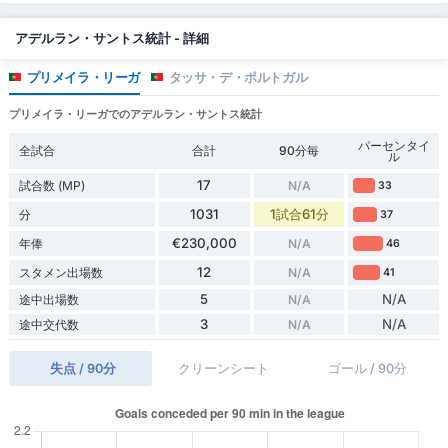
アデルラン・サントス統計 - 詳細
プリメイラ・リーガ
タッサ・デ・ポルトガル
プリメイラ・リーガでのアデルラン・サントス統計
パーセンタイ
全試合
合計
90分毎
ル
17
試合数 (MP)
N/A
33
1031
1試合61分
分
37
€230,000
年俸
N/A
46
12
スタメン出場数
N/A
41
5
N/A
途中出場数
N/A
3
N/A
途中交代数
N/A
失点 / 90分
クリーンシート
ゴール / 90分