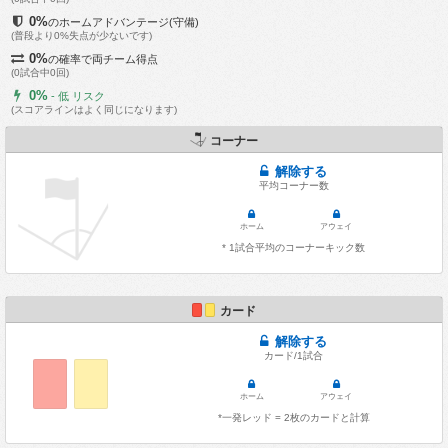
0%
のホームアドバンテージ(守備)
(普段より0%失点が少ないです)
0%
の確率で両チーム得点
(0試合中0回)
0%
- 低 リスク
(スコアラインはよく同じになります)
コーナー
解除する
平均コーナー数
ホーム
アウェイ
* 1試合平均のコーナーキック数
カード
解除する
カード/1試合
ホーム
アウェイ
*一発レッド = 2枚のカードと計算