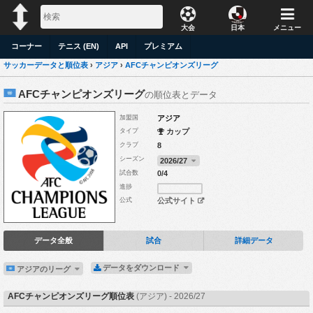
大会
日本
メニュー
コーナー
テニス (EN)
API
プレミアム
サッカーデータと順位表
›
アジア
›
AFCチャンピオンズリーグ
AFCチャンピオンズリーグ
の順位表とデータ
加盟国
アジア
タイプ
カップ
クラブ
8
シーズン
2026/27
試合数
0/4
進捗
公式
公式サイト
データ全般
試合
詳細データ
データをダウンロード
アジアのリーグ
AFCチャンピオンズリーグ順位表
(アジア) - 2026/27