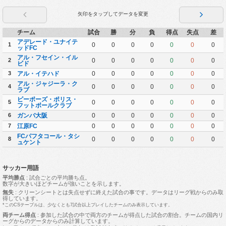
矢印をタップしてデータを変更
チーム
試合
勝
分
負
得点
失点
差
アデレード・ユナイテ
1
0
0
0
0
0
0
0
ッドFC
アル・フセイン・イル
2
0
0
0
0
0
0
0
ビド
3
アル・イテハド
0
0
0
0
0
0
0
アル・ジャジーラ・ク
4
0
0
0
0
0
0
0
ラブ
ピーポーズ・ポリス・
5
0
0
0
0
0
0
0
フットボールクラブ
6
ガンバ大阪
0
0
0
0
0
0
0
7
江原FC
0
0
0
0
0
0
0
FCパフタコール・タシ
8
0
0
0
0
0
0
0
ュケント
サッカー用語
平均勝点
: 試合ごとの平均勝ち点。
数字が大きいほどチームが強いことを示します。
無失
: クリーンシートとは失点せずに終えた試合の事です。データはリーグ戦からのみ取
得しています。
*このCSテーブルは、少なくとも7試合以上プレイしたチームのみ表示しています。
両チーム得点
: 参加した試合の中で両方のチームが得点した試合の割合。チームの国内リ
ーグからのデータからのみ計算しています。