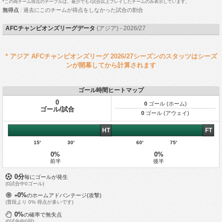
*この両チーム得点のテーブルは、最少でも7試合以上プレイしたチームのみ表示しています。
無得点
: 過去にこのチームが得点をしなかった試合の割合
AFCチャンピオンズリーグデータ
(アジア) - 2026/27
* アジア AFCチャンピオンズリーグ 2026/27シーズンのスタッツはシーズ
ンが開幕してから計算されます
ゴール時間ヒートマップ
0
0
ゴール (ホーム)
ゴール/試合
0
ゴール (アウェイ)
HT
FT
15'
30'
60'
75'
0%
0%
前半
後半
0分
毎にゴールが発生
(0試合中0ゴール)
0%
+
のホームアドバンテージ(攻撃)
(普段より 0% 得点が多いです)
0%
の確率で無失点
(0試合中0回)