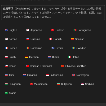
免責事項（Disclaimer）
: 当サイトは、サッカーに関する事実データおよび統計情報
のみを掲載しています。本サイトは賭博やスポーツベッティングを推奨、勧誘、また
は促進することを目的としておりません。
English
Japanese
Turkish
Portuguese
Korean
Russian
Danish
Spanish
French
Romanian
Greek
Swedish
Polish
German
Dutch
Italian
Czech
Chinese Traditional
Chinese Simplified
Thai
Croatian
Indonesian
Norwegian
Hungarian
Vietnamese
Bulgarian
Serbian
Arabic