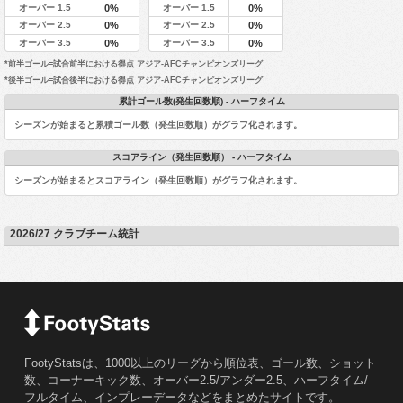
オーバー 1.5
オーバー 1.5
0%
0%
オーバー 2.5
オーバー 2.5
0%
0%
オーバー 3.5
オーバー 3.5
0%
0%
*前半ゴール=試合前半における得点 アジア-AFCチャンピオンズリーグ
*後半ゴール=試合後半における得点 アジア-AFCチャンピオンズリーグ
累計ゴール数(発生回数順) - ハーフタイム
シーズンが始まると累積ゴール数（発生回数順）がグラフ化されます。
スコアライン（発生回数順） - ハーフタイム
シーズンが始まるとスコアライン（発生回数順）がグラフ化されます。
2026/27 クラブチーム統計
FootyStatsは、1000以上のリーグから順位表、ゴール数、ショット
数、コーナーキック数、オーバー2.5/アンダー2.5、ハーフタイム/
フルタイム、インプレーデータなどをまとめたサイトです。