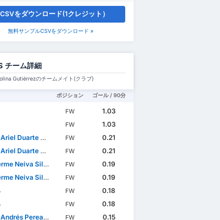
CSVをダウンロード(1クレジット）
無料サンプルCSVをダウンロード »
S チーム詳細
 Molina Gutiérrezのチームメイト(クラブ)
ポジション
ゴール / 90分
1.03
FW
1.03
FW
iel Duarte Garcete
0.21
FW
iel Duarte Garcete
0.21
FW
rme Neiva Silva
0.19
FW
rme Neiva Silva
0.19
FW
ネ
0.18
FW
ネ
0.18
FW
ndrés Perea Abonce
0.15
FW