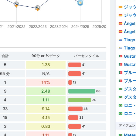
ジャウメ
ジャウメ
Ángel
Ángel
Tiago
Tiago
合計
90分 or %データ
パーセンタイル
Gustav
Gustav
5
1.38
41
ブル
65 分
N/A
41
ブル
1
14%
12
グス
9
2.49
88
グス
4
1.11
74
ロニ・メ
33
9.14
46
ロニ・メ
15
4.15
33
ディフェン
3
0.83
41
Mateus 
4
1.11
12