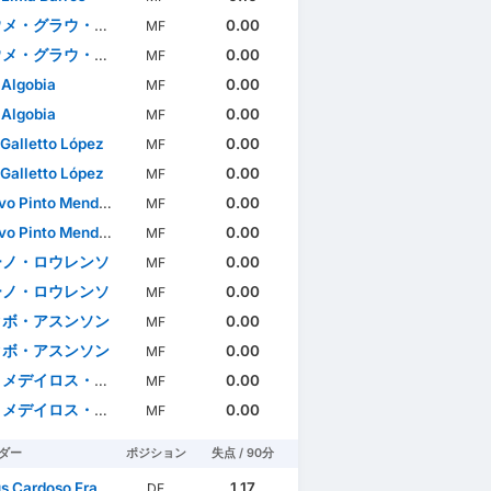
・グラウ・シスカル
0.00
MF
・グラウ・シスカル
0.00
MF
 Algobia
0.00
MF
 Algobia
0.00
MF
 Galletto López
0.00
MF
 Galletto López
0.00
MF
o Pinto Mendonça
0.00
MF
o Pinto Mendonça
0.00
MF
ーノ・ロウレンソ
0.00
MF
ーノ・ロウレンソ
0.00
MF
タボ・アスンソン
0.00
MF
タボ・アスンソン
0.00
MF
デイロス・デ・モウラ
0.00
MF
デイロス・デ・モウラ
0.00
MF
ダー
ポジション
失点 / 90分
Cardoso Francisco
1.17
DF