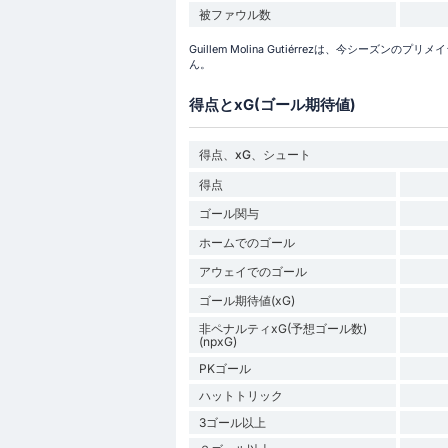
被ファウル数
Guillem Molina Gutiérrezは、今シー
ん。
得点とxG(ゴール期待値)
得点、xG、シュート
得点
ゴール関与
ホームでのゴール
アウェイでのゴール
ゴール期待値(xG)
非ペナルティxG(予想ゴール数)
(npxG)
PKゴール
ハットトリック
3ゴール以上