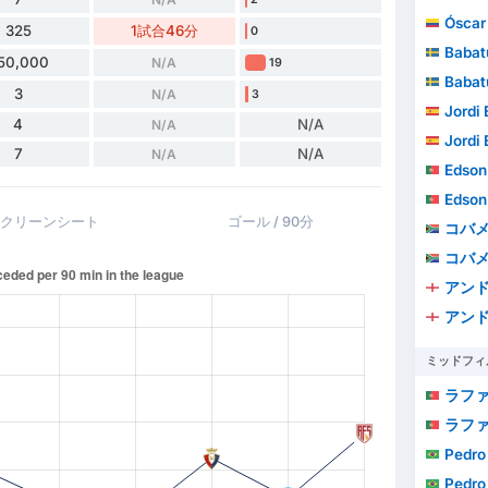
Óscar A
325
1試合46分
0
Babat
50,000
N/A
19
Babat
3
N/A
3
Jordi E
4
N/A
N/A
Jordi E
7
N/A
N/A
Edson Jo
Edson Jo
クリーンシート
ゴール / 90分
コバ
コバ
アン
アン
ミッドフィ
ラフ
ラフ
Pedro
Pedro