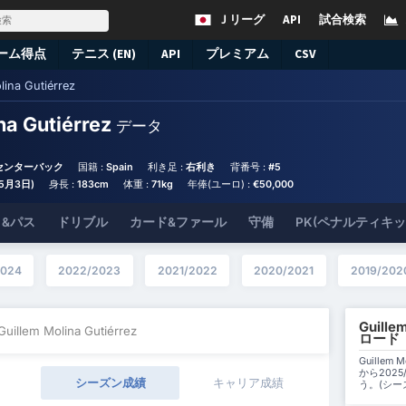
Ｊリーグ
API
試合検索
ーム得点
テニス (EN)
API
プレミアム
CSV
lina Gutiérrez
na Gutiérrez
データ
 センターバック
国籍 :
Spain
利き足 :
右利き
背番号 :
#5
年5月3日)
身長 :
183cm
体重 :
71kg
年俸(ユーロ) :
€50,000
&パス
ドリブル
カード&ファール
守備
PK(ペナルティキ
2024
2022/2023
2021/2022
2020/2021
2019/202
Guill
Guillem Molina Gutiérrez
ロード
Guillem
から202
シーズン成績
キャリア成績
う。(シ