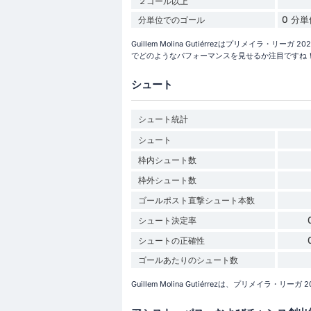
２ゴール以上
0 分
分単位でのゴール
Guillem Molina Gutiérrezはプリメイラ
でどのようなパフォーマンスを見せるか注目ですね
シュート
シュート統計
シュート
枠内シュート数
枠外シュート数
ゴールポスト直撃シュート本数
シュート決定率
シュートの正確性
ゴールあたりのシュート数
Guillem Molina Gutiérrezは、プリメイラ