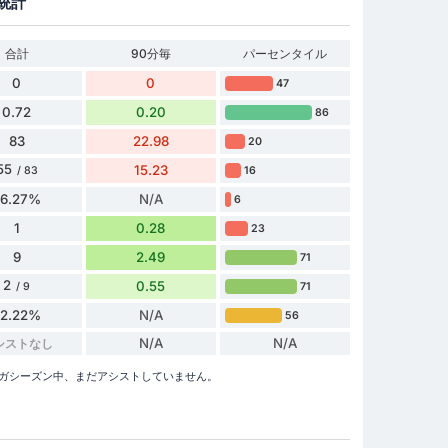
統計
合計
90分毎
パーセンタイル
0
0
47
0.72
0.20
86
83
22.98
20
55
15.23
16
/ 83
66.27%
N/A
6
1
0.28
23
9
2.49
71
2
0.55
71
/ 9
22.22%
N/A
56
N/A
N/A
シストなし
メイラ・リーガシーズン中、まだアシストしていません。