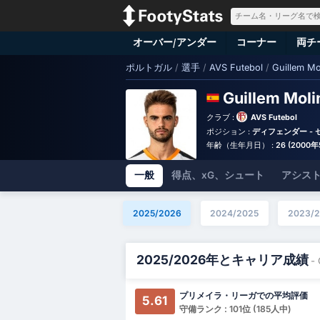
オーバー/アンダー
コーナー
両チ
ポルトガル
/
選手
/
AVS Futebol
/
Guillem Mo
Guillem Moli
クラブ :
AVS Futebol
ポジション :
ディフェンダー -
年齢（生年月日） :
26 (2000
一般
得点、xG、シュート
アシスト
2025/2026
2024/2025
2023/
2025/2026年とキャリア成績
- 
プリメイラ・リーガでの平均評価
5.61
守備ランク : 101位 (185人中)