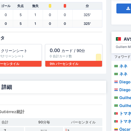
ゴール
失点
無失
分
0
5
1
0
0
325'
0
5
1
0
0
325'
ータ
AV
Guillem
0.00
クリーンシート
カード / 90分
中1クリーンシート
0 合計カード数
フォワード
 パーセンタイル
9th パーセンタイル
ネネ
ネネ
Diego Ar
 - 詳細
Diego Ar
Guilhe
Guilhe
utiérrez統計
トマ
トマ
合計
90分毎
パーセンタイル
Óscar A
7
N/A
2