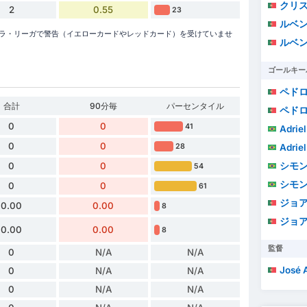
クリスチャ
2
0.55
23
ルベ
ズンのプリメイラ・リーガで警告（イエローカードやレッドカード）を受けていませ
ルベ
ゴールキー
ペド
合計
90分毎
パーセンタイル
ペド
0
0
41
Adriel 
0
0
Adriel 
28
シモ
0
0
54
シモ
0
0
61
ジョアン・ペド
0.00
0.00
8
ジョアン・ペド
0.00
0.00
8
監督
0
N/A
N/A
José Alb
0
N/A
N/A
0
N/A
N/A