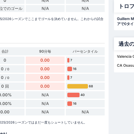
0
N/A
N/A
トロ
単位でのゴール
N/A
N/A
Guille
・リーガ 2025/2026シーズンでここまでゴールを決めていません。これからの試合
アで0タ
！
過去
合計
90分毎
パーセンタイル
Valencia 
0
0.00
7
CA Osasu
0
0.00
16
/ 0
0
0.00
7
/ 0
0 回
0.00
68
0.00%
N/A
40
0.00%
N/A
16
0.00
N/A
N/A
・リーガ 2025/2026シーズンではまだ一度もシュートしていません。