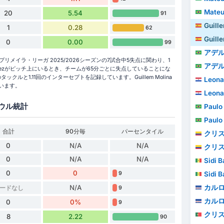
Mateus 
20
5.54
91
Guillem
1
0.28
62
Guillem
0
0.00
99
アデ
rrezはプリメイラ・リーガ 2025/2026シーズンの7試合中5失点に関わり、1
アデ
utiérrezがピッチ上にいるとき、チームが65分ごとに失点していることにな
クルと1.11回のインターセプトを記録しています。Guillem Molina
Leonar
ています。
Leonar
ウル統計
Paulo Vi
Paulo Vi
合計
90分毎
パーセンタイル
クリステ
0
N/A
N/A
クリステ
0
N/A
N/A
Sidi 
0
0
Sidi 
9
カル
N/A
ードなし
9
カル
0
0%
9
クリスチャ
8
2.22
90