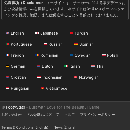
免責事項（Disclaimer）
: 当サイトは、サッカーに関する事実データお
よび統計情報のみを掲載しています。本サイトは賭博やスポーツベッテ
ィングを推奨、勧誘、または促進することを目的としておりません。
English
Japanese
Turkish
Portuguese
Russian
Spanish
French
Romanian
Swedish
Polish
German
Dutch
Italian
Thai
Croatian
Indonesian
Norwegian
Hungarian
Vietnamese
©
FootyStats
- Built with Love for The Beautiful Game
お問い合わせ
FootyStatsに関して
ヘルプ
プライバシーポリシー
Terms & Conditions (English)
News (English)