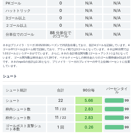
0
N/A
N/A
PKゴール
0
N/A
N/A
ハットトリック
0
N/A
N/A
3ゴール以上
0
N/A
N/A
２ゴール以上
88 分単位で
N/A
N/A
分単位でのゴール
のゴール
ネネはプリメイラ・リーガ 2025/2026シーズンで21試合出場しており、合計4ゴールを記録しています。4
ゴール中1ゴールはホーム戦で記録しており、アウェイ戦では3ゴールとなっています。ネネは90分間では
1.03ゴールというデータがでています。 さらに, ネネの 合計得点関与数 (ゴール + アシスト) は 5となって
います。 ゴール関与数は90分あたり1.29です。ペナルティーなしの90分あたりのゴール期待値(xG)は0.57
です。ネネのnpxGの合計は2.20となり、プリメイラ・リーガのプレイヤーの中で上位98パーセントに位置
しています。
シュート
パーセンタイ
シュート統計
合計
90分毎
ル
22
5.66
シュート
99
11
2.83
枠内シュート数
99
/ 22
11
2.83
枠外シュート数
99
/ 22
ゴールポスト直撃シュ
1 回
0.26
99
ート本数