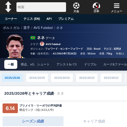
大会
日本
メニュー
コーナー
テニス (EN)
API
プレミアム
ポルトガル
/
選手
/
AVS Futebol
/
ネネ
ネネ
データ
クラブ :
AVS Futebol
ポジション :
フォワード - センターフォワード
国籍 :
Brazil
利き足 :
右利き
背
年齢（生年月日） :
42 (1983年7月28日)
身長 :
183cm
体重 :
75kg
年俸(ユーロ
一般
得点、xG、シュート
アシスト&パス
ドリブル
カード&ファール
2025/2026
2024/2025
2023/2024
2022/2023
2021/2022
- ネネ
2025/2026年とキャリア成績
プリメイラ・リーガでの平均評価
6.14
得点ランク : 2位 (422人中)
シーズン成績
キャリア成績