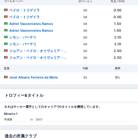
ゴールキーパー
ポジション
失点 / 90分
ペドロ・トリゲイラ
0.00
GK
ペドロ・トリゲイラ
0.00
GK
Adriel Vasconcelos Ramos
1.50
GK
Adriel Vasconcelos Ramos
1.50
GK
シモン・バーテリ
2.10
GK
シモン・バーテリ
2.10
GK
ジョアン・ペドロ・オリヴェリア・ゴンサウヴェス
2.50
GK
ジョアン・ペドロ・オリヴェリア・ゴンサウヴェス
2.50
GK
監督
年齢
勝率
José Albano Ferreira da Mota
0
62
%
トロフィー&タイトル
ネネはサッカー選手としてのキャリアで0タイトルを獲得しています。
Mineiro 1
準優勝
1x
2007
過去の所属クラブ