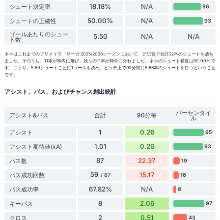
18.18%
N/A
シュート決定率
86
50.00%
N/A
シュートの正確性
93
ゴールあたりのシュー
5.50
N/A
N/A
ト数
ネネはこれまでのプリメイラ・リーガ 2025/2026シーズンにおいて、21試合で合計22本のシュートを放ち
ました。そのうち、11本が枠内に飛び、残りの11本が枠外に外れました。ネネのシュート精度は50.00%で
す。つまり、5.50シュートごとに1ゴールを決め、ピッチ上で90分間に5.66本のシュートを打つということ
です。
アシスト、パス、およびチャンス創出統計
パーセンタイ
アシスト&パス
合計
90分毎
ル
1
0.26
アシスト
95
1.01
0.26
アシスト期待値(xA)
93
87
22.37
パス数
19
59
15.17
パス成功回数
16
/ 87
67.82%
N/A
パス成功率
8
8
2.06
キーパス
97
2
0.51
クロス
43