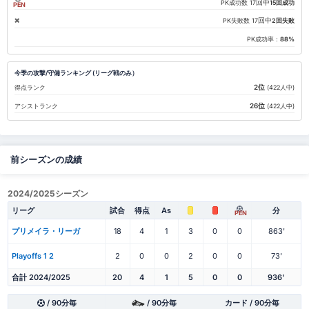
回中
PK成功数
17
15回成功
PEN
回中
PK失敗数
17
2回失敗
PK成功率：
88%
今季の攻撃/守備ランキング (リーグ戦のみ）
2位
得点ランク
(422人中)
26位
アシストランク
(422人中)
前シーズンの成績
2024/2025シーズン
リーグ
試合
得点
As
分
PEN
プリメイラ・リーガ
18
4
1
3
0
0
863'
Playoffs 1 2
2
0
0
2
0
0
73'
合計 2024/2025
20
4
1
5
0
0
936'
/ 90分毎
/ 90分毎
カード / 90分毎