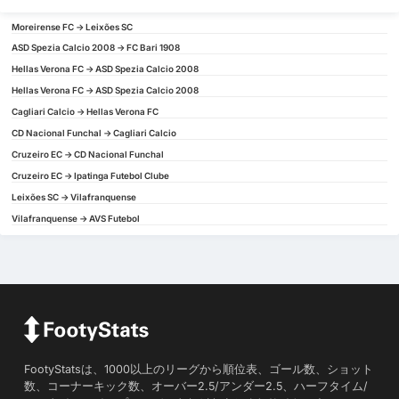
Moreirense FC -> Leixões SC
ASD Spezia Calcio 2008 -> FC Bari 1908
Hellas Verona FC -> ASD Spezia Calcio 2008
Hellas Verona FC -> ASD Spezia Calcio 2008
Cagliari Calcio -> Hellas Verona FC
CD Nacional Funchal -> Cagliari Calcio
Cruzeiro EC -> CD Nacional Funchal
Cruzeiro EC -> Ipatinga Futebol Clube
Leixões SC -> Vilafranquense
Vilafranquense -> AVS Futebol
FootyStatsは、1000以上のリーグから順位表、ゴール数、ショット
数、コーナーキック数、オーバー2.5/アンダー2.5、ハーフタイム/