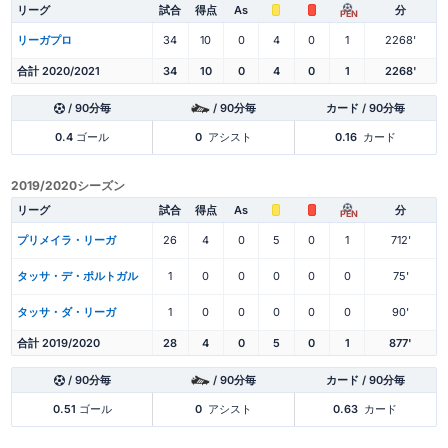
リーグ
試合
得点
As
分
PEN
リーガプロ
34
10
0
4
0
1
2268'
合計 2020/2021
34
10
0
4
0
1
2268'
/ 90分毎
/ 90分毎
カード / 90分毎
0.4
ゴール
0
アシスト
0.16
カード
2019/2020シーズン
リーグ
試合
得点
As
分
PEN
プリメイラ・リーガ
26
4
0
5
0
1
712'
タッサ・デ・ポルトガル
1
0
0
0
0
0
75'
タッサ・ダ・リーガ
1
0
0
0
0
0
90'
合計 2019/2020
28
4
0
5
0
1
877'
/ 90分毎
/ 90分毎
カード / 90分毎
0.51
ゴール
0
アシスト
0.63
カード