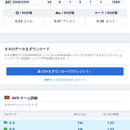
合計 2009/2010
34
8
1
5
1
1
1399'
/ 90分毎
/ 90分毎
カード / 90分毎
0.53
ゴール
0.07
アシスト
0.39
カード
ネネのデータをダウンロード
ネネの選手データを2009/2010シーズンから2025/2026シーズンまでの全データをダウンロードしよ
う。(シーズン全記録とシーズン平均記録を含みます。)
CSVをダウンロード(1クレジット）
無料サンプルCSVをダウンロード »
AVS チーム詳細
ネネのチームメイト(クラブ)
フォワード
ポジション
ゴール / 90分
ネネ
1.03
FW
ネネ
1.03
FW