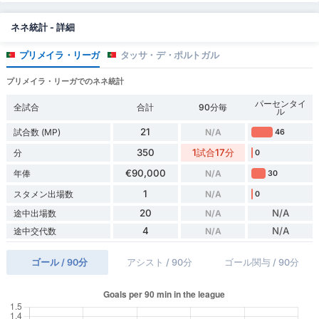
ネネ統計 - 詳細
プリメイラ・リーガ
タッサ・デ・ポルトガル
プリメイラ・リーガでのネネ統計
パーセンタイ
全試合
合計
90分毎
ル
21
試合数 (MP)
N/A
46
350
1試合17分
分
0
€90,000
年俸
N/A
30
1
スタメン出場数
N/A
0
20
N/A
途中出場数
N/A
4
N/A
途中交代数
N/A
ゴール / 90分
アシスト / 90分
ゴール関与 / 90分