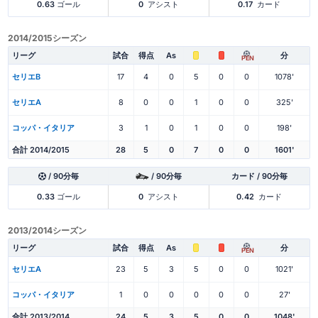
0.63
ゴール
0
アシスト
0.17
カード
2014/2015シーズン
リーグ
試合
得点
As
分
PEN
セリエB
17
4
0
5
0
0
1078'
セリエA
8
0
0
1
0
0
325'
コッパ・イタリア
3
1
0
1
0
0
198'
合計 2014/2015
28
5
0
7
0
0
1601'
/ 90分毎
/ 90分毎
カード / 90分毎
0.33
ゴール
0
アシスト
0.42
カード
2013/2014シーズン
リーグ
試合
得点
As
分
PEN
セリエA
23
5
3
5
0
0
1021'
コッパ・イタリア
1
0
0
0
0
0
27'
合計 2013/2014
24
5
3
5
0
0
1048'