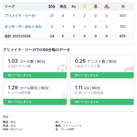
リーグ
試合
得点
As
分
PEN
プリメイラ・リーガ
21
4
1
2
0
0
350'
タッサ・デ・ポルトガル
3
1
0
1
0
0
125'
合計 2025/2026
24
5
1
3
0
0
475'
プリメイラ・リーガでの90分毎のデータ
1.03
0.26
ゴール数 / 90分
アシスト数 / 90分
4 合計ゴール数
1 合計アシスト数
99 パーセンタイル
95 パーセンタイル
1.29
1.11
ゴール関与 / 90分
xG / 90分
5 ゴール関与数
4.30 ゴール期待値
99 パーセンタイル
99 パーセンタイル
用語 :
得点
: 得点
As
: アシスト
失点
: 失点
無失
: クリーンシート
PEN
: PKゴール
分
: プレー時間