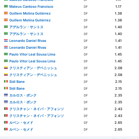
Mateus Cardoso Francisco
1.17
DF
Guillem Molina Gutiérrez
1.38
DF
Guillem Molina Gutiérrez
1.38
DF
アデルラン・サントス
1.40
DF
アデルラン・サントス
1.40
DF
Leonardo Daniel Rivas
1.41
DF
Leonardo Daniel Rivas
1.41
DF
Paulo Vitor Leal Sousa Lima
1.45
DF
Paulo Vitor Leal Sousa Lima
1.45
DF
クリスティアン・デベニッシュ
2.08
DF
クリスティアン・デベニッシュ
2.08
DF
Sidi Bane
2.15
DF
Sidi Bane
2.15
DF
カルロス・ポンク
2.35
DF
カルロス・ポンク
2.35
DF
クリスチャン・ネイバ・アフォンソ
2.43
DF
クリスチャン・ネイバ・アフォンソ
2.43
DF
ルベン・セメド
2.65
DF
ルベン・セメド
2.65
DF