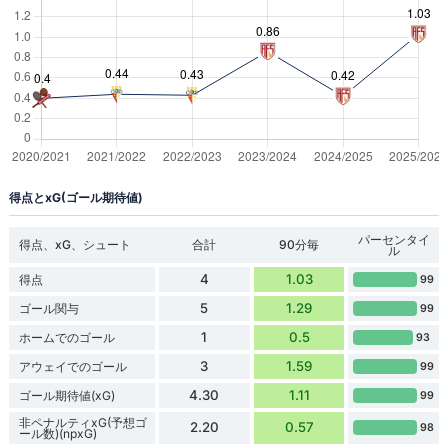
得点とxG(ゴール期待値)
パーセンタイ
得点、xG、シュート
合計
90分毎
ル
4
1.03
得点
99
5
1.29
ゴール関与
99
1
0.5
ホームでのゴール
93
3
1.59
アウェイでのゴール
99
4.30
1.11
ゴール期待値(xG)
99
非ペナルティxG(予想ゴ
2.20
0.57
98
ール数)(npxG)