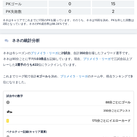
0
15
PKゴール
0
2
PK失敗数
ネネはキャリアでこれまでに17回のPKを蹴っています。そのうち、ネネは15回を決め、PKを外した回数は
2回となっています。ネネのPK成功率は88.24%です。
ネネの統計分析
ネネは今シーズンの
プリメイラ・リーガ
に
21試合
、合計
350分
出場したフォワード選手です。
ネネは90分ごとに平均
1.03得点
を記録しています。現在、
プリメイラ・リーガ
で三試合以上プ
レーした
2選手のうち422
位にランクインしています。
これまでリーグ戦で合計
4ゴール
を決め、
プリメイラ・リーガ
のチーム中、得点ランキングで
3
位になりました。
試合中の数字
88分ごとにゴール
350分ごとにアシスト
175分ごとにイエローカード
ペナルティー記録(キャリア通算)