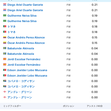
Diego Ariel Duarte Garcete
0.21
FW
Diego Ariel Duarte Garcete
0.21
FW
Guilherme Neiva Silva
0.19
FW
Guilherme Neiva Silva
0.19
FW
トマネ
0.18
FW
トマネ
0.18
FW
Óscar Andrés Perea Abonce
0.15
FW
Óscar Andrés Perea Abonce
0.15
FW
Babatunde Akinsola
0.04
FW
Babatunde Akinsola
0.04
FW
Jordi Escobar Fernández
0.00
FW
Jordi Escobar Fernández
0.00
FW
Edson Joelder Lobo Mucuana
0.00
FW
Edson Joelder Lobo Mucuana
0.00
FW
コバメロ・コディサン
0.00
FW
コバメロ・コディサン
0.00
FW
アンドレ・グリーン
0.00
FW
アンドレ・グリーン
0.00
FW
ミッドフィルダー
ポジション
アシスト / 90分