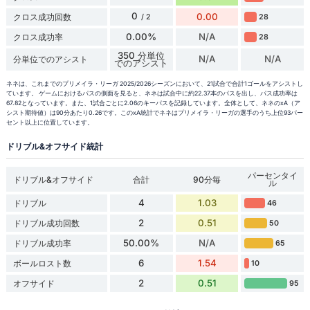
0
0.00
クロス成功回数
28
/ 2
0.00%
N/A
クロス成功率
28
350 分単位
N/A
N/A
分単位でのアシスト
でのアシスト
ネネは、これまでのプリメイラ・リーガ 2025/2026シーズンにおいて、21試合で合計1ゴールをアシストし
ています。 ゲームにおけるパスの側面を見ると、ネネは試合中に約22.37本のパスを出し、パス成功率は
67.82となっています。また、1試合ごとに2.06のキーパスを記録しています。全体として、ネネのxA（ア
シスト期待値）は90分あたり0.26です。このxA統計でネネはプリメイラ・リーガの選手のうち上位93パー
セント以上に位置しています。
ドリブル&オフサイド統計
パーセンタイ
ドリブル&オフサイド
合計
90分毎
ル
4
1.03
ドリブル
46
2
0.51
ドリブル成功回数
50
50.00%
N/A
ドリブル成功率
65
6
1.54
ボールロスト数
10
2
0.51
オフサイド
95