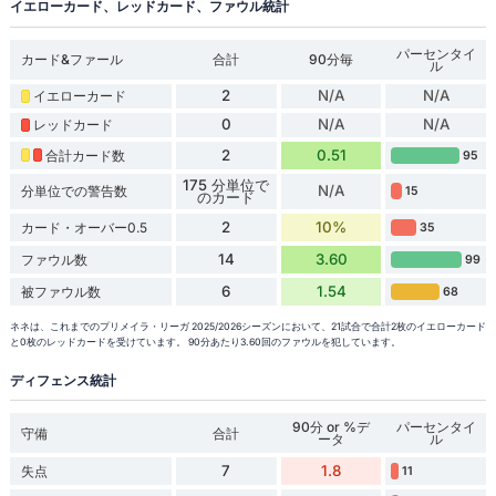
イエローカード、レッドカード、ファウル統計
パーセンタイ
カード&ファール
合計
90分毎
ル
2
N/A
N/A
イエローカード
0
N/A
N/A
レッドカード
2
0.51
合計カード数
95
175 分単位で
N/A
分単位での警告数
15
のカード
2
10%
カード・オーバー0.5
35
14
3.60
ファウル数
99
6
1.54
被ファウル数
68
ネネは、これまでのプリメイラ・リーガ 2025/2026シーズンにおいて、21試合で合計2枚のイエローカード
と0枚のレッドカードを受けています。 90分あたり3.60回のファウルを犯しています。
ディフェンス統計
90分 or %デ
パーセンタイ
守備
合計
ータ
ル
7
1.8
失点
11