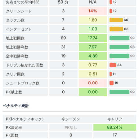
50 分
N/A
失点までの平均時間
12
3
14%
クリーンシート
12
7
1.80
タックル数
66
4
1.03
インターセプト
68
69
17.74
地上戦回数
99
31
7.97
地上戦勝利数
98
19
4.89
空中戦勝利数
99
3
0.77
ドリブル抜かれた回数
34
2
0.51
クリア回数
11
0
0.00
シュートブロック数
19
0
0.00
PK献上数
99
ペナルティ統計
PK(ペナルティキック）
今シーズン
キャリア
88.24%
PK決定率
PKなし
0
17
PK回数