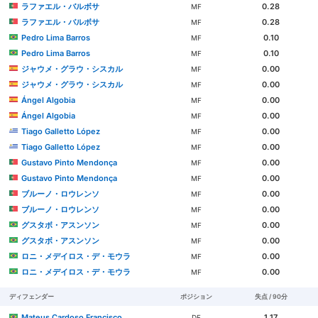
ラファエル・バルボサ
0.28
MF
ラファエル・バルボサ
0.28
MF
Pedro Lima Barros
0.10
MF
Pedro Lima Barros
0.10
MF
ジャウメ・グラウ・シスカル
0.00
MF
ジャウメ・グラウ・シスカル
0.00
MF
Ángel Algobia
0.00
MF
Ángel Algobia
0.00
MF
Tiago Galletto López
0.00
MF
Tiago Galletto López
0.00
MF
Gustavo Pinto Mendonça
0.00
MF
Gustavo Pinto Mendonça
0.00
MF
ブルーノ・ロウレンソ
0.00
MF
ブルーノ・ロウレンソ
0.00
MF
グスタボ・アスンソン
0.00
MF
グスタボ・アスンソン
0.00
MF
ロニ・メデイロス・デ・モウラ
0.00
MF
ロニ・メデイロス・デ・モウラ
0.00
MF
ディフェンダー
ポジション
失点 / 90分
Mateus Cardoso Francisco
1.17
DF