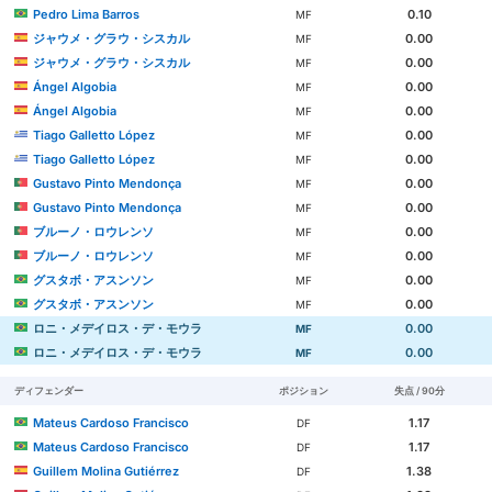
Pedro Lima Barros
0.10
MF
ジャウメ・グラウ・シスカル
0.00
MF
ジャウメ・グラウ・シスカル
0.00
MF
Ángel Algobia
0.00
MF
Ángel Algobia
0.00
MF
Tiago Galletto López
0.00
MF
Tiago Galletto López
0.00
MF
Gustavo Pinto Mendonça
0.00
MF
Gustavo Pinto Mendonça
0.00
MF
ブルーノ・ロウレンソ
0.00
MF
ブルーノ・ロウレンソ
0.00
MF
グスタボ・アスンソン
0.00
MF
グスタボ・アスンソン
0.00
MF
ロニ・メデイロス・デ・モウラ
0.00
MF
ロニ・メデイロス・デ・モウラ
0.00
MF
ディフェンダー
ポジション
失点 / 90分
Mateus Cardoso Francisco
1.17
DF
Mateus Cardoso Francisco
1.17
DF
Guillem Molina Gutiérrez
1.38
DF