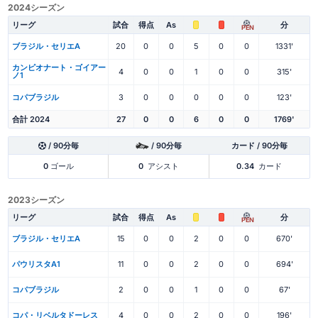
2024シーズン
リーグ
試合
得点
As
分
PEN
ブラジル・セリエA
20
0
0
5
0
0
1331'
カンピオナート・ゴイアー
4
0
0
1
0
0
315'
ノ1
コパブラジル
3
0
0
0
0
0
123'
合計 2024
27
0
0
6
0
0
1769'
/ 90分毎
/ 90分毎
カード / 90分毎
0
ゴール
0
アシスト
0.34
カード
2023シーズン
リーグ
試合
得点
As
分
PEN
ブラジル・セリエA
15
0
0
2
0
0
670'
パウリスタA1
11
0
0
2
0
0
694'
コパブラジル
2
0
0
1
0
0
67'
コパ・リベルタドーレス
4
0
0
2
0
0
196'