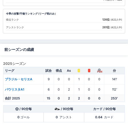
今季の攻撃/守備ランキング (リーグ戦のみ）
126位
得点ランク
(422人中)
261位
アシストランク
(422人中)
前シーズンの成績
2025シーズン
リーグ
試合
得点
As
分
PEN
ブラジル・セリエA
9
0
0
1
0
0
141'
パウリスタA1
6
0
2
1
0
0
112'
合計 2025
15
0
2
2
0
0
253'
/ 90分毎
/ 90分毎
カード / 90分毎
0
ゴール
0
アシスト
0.64
カード