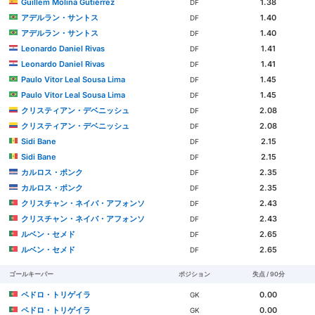
Guillem Molina Gutiérrez
1.38
DF
アデルラン・サントス
1.40
DF
アデルラン・サントス
1.40
DF
Leonardo Daniel Rivas
1.41
DF
Leonardo Daniel Rivas
1.41
DF
Paulo Vitor Leal Sousa Lima
1.45
DF
Paulo Vitor Leal Sousa Lima
1.45
DF
クリスティアン・デベニッシュ
2.08
DF
クリスティアン・デベニッシュ
2.08
DF
Sidi Bane
2.15
DF
Sidi Bane
2.15
DF
カルロス・ポンク
2.35
DF
カルロス・ポンク
2.35
DF
クリスチャン・ネイバ・アフォンソ
2.43
DF
クリスチャン・ネイバ・アフォンソ
2.43
DF
ルベン・セメド
2.65
DF
ルベン・セメド
2.65
DF
ゴールキーパー
ポジション
失点 / 90分
ペドロ・トリゲイラ
0.00
GK
ペドロ・トリゲイラ
0.00
GK