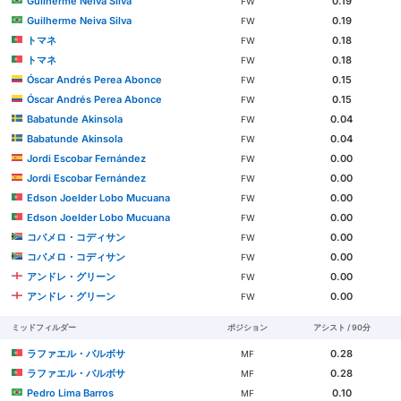
Guilherme Neiva Silva
0.19
FW
Guilherme Neiva Silva
0.19
FW
トマネ
0.18
FW
トマネ
0.18
FW
Óscar Andrés Perea Abonce
0.15
FW
Óscar Andrés Perea Abonce
0.15
FW
Babatunde Akinsola
0.04
FW
Babatunde Akinsola
0.04
FW
Jordi Escobar Fernández
0.00
FW
Jordi Escobar Fernández
0.00
FW
Edson Joelder Lobo Mucuana
0.00
FW
Edson Joelder Lobo Mucuana
0.00
FW
コバメロ・コディサン
0.00
FW
コバメロ・コディサン
0.00
FW
アンドレ・グリーン
0.00
FW
アンドレ・グリーン
0.00
FW
ミッドフィルダー
ポジション
アシスト / 90分
ラファエル・バルボサ
0.28
MF
ラファエル・バルボサ
0.28
MF
Pedro Lima Barros
0.10
MF