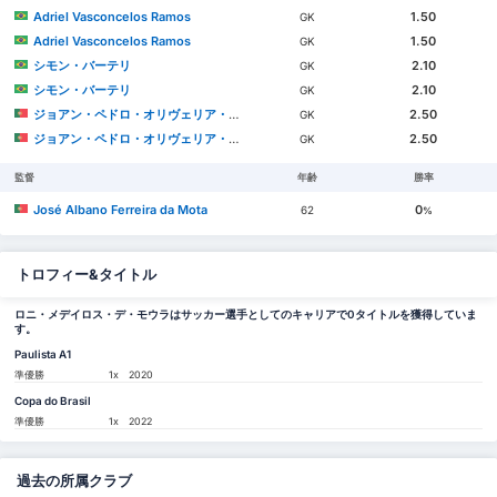
Adriel Vasconcelos Ramos
1.50
GK
Adriel Vasconcelos Ramos
1.50
GK
シモン・バーテリ
2.10
GK
シモン・バーテリ
2.10
GK
ジョアン・ペドロ・オリヴェリア・ゴンサウヴェス
2.50
GK
ジョアン・ペドロ・オリヴェリア・ゴンサウヴェス
2.50
GK
監督
年齢
勝率
José Albano Ferreira da Mota
0
62
%
トロフィー&タイトル
ロニ・メデイロス・デ・モウラはサッカー選手としてのキャリアで0タイトルを獲得していま
す。
Paulista A1
準優勝
1x
2020
Copa do Brasil
準優勝
1x
2022
過去の所属クラブ