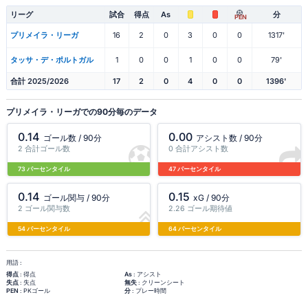
リーグ
試合
得点
As
分
PEN
プリメイラ・リーガ
16
2
0
3
0
0
1317'
タッサ・デ・ポルトガル
1
0
0
1
0
0
79'
合計 2025/2026
17
2
0
4
0
0
1396'
プリメイラ・リーガでの90分毎のデータ
0.14
0.00
ゴール数 / 90分
アシスト数 / 90分
2 合計ゴール数
0 合計アシスト数
73 パーセンタイル
47 パーセンタイル
0.14
0.15
ゴール関与 / 90分
xG / 90分
2 ゴール関与数
2.26 ゴール期待値
54 パーセンタイル
64 パーセンタイル
用語 :
得点
: 得点
As
: アシスト
失点
: 失点
無失
: クリーンシート
PEN
: PKゴール
分
: プレー時間