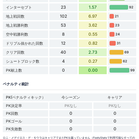
23
1.57
インターセプト
92
102
6.97
地上戦回数
21
53
3.62
地上戦勝利数
23
8
0.55
空中戦勝利数
24
12
0.82
ドリブル抜かれた回数
31
40
2.73
クリア回数
69
4
0.27
シュートブロック数
62
0
0.00
PK献上数
99
ペナルティ統計
PK(ペナルティキック）
今シーズン
キャリア
PK決定率
PKなし
PKなし
0
0
PK回数
0
0
PKゴール
0
0
PK失敗数
ロニ・メデイロス・デ・モウラはキャリアでまだPKを蹴っていません（FootyStatsで利用可能なすべての