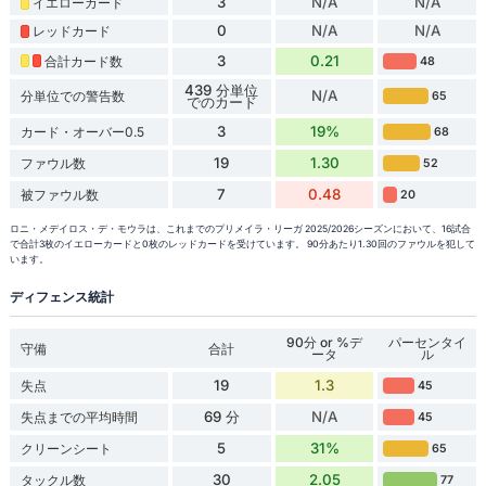
3
N/A
N/A
イエローカード
0
N/A
N/A
レッドカード
3
0.21
合計カード数
48
439 分単位
N/A
分単位での警告数
65
でのカード
3
19%
カード・オーバー0.5
68
19
1.30
ファウル数
52
7
0.48
被ファウル数
20
ロニ・メデイロス・デ・モウラは、これまでのプリメイラ・リーガ 2025/2026シーズンにおいて、16試合
で合計3枚のイエローカードと0枚のレッドカードを受けています。 90分あたり1.30回のファウルを犯して
います。
ディフェンス統計
90分 or %デ
パーセンタイ
守備
合計
ータ
ル
19
1.3
失点
45
69 分
N/A
失点までの平均時間
45
5
31%
クリーンシート
65
30
2.05
タックル数
77