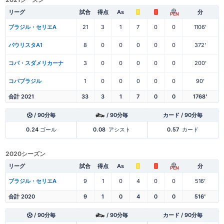
リーグ
試合
得点
As
分
PEN
ブラジル・セリエA
21
3
1
7
0
0
1106'
パウリスタA1
8
0
0
0
0
0
372'
コパ・スダメリカーナ
3
0
0
0
0
0
200'
コパブラジル
1
0
0
0
0
0
90'
合計 2021
33
3
1
7
0
0
1768'
/ 90分毎
/ 90分毎
カード / 90分毎
0.24
ゴール
0.08
アシスト
0.57
カード
2020シーズン
リーグ
試合
得点
As
分
PEN
ブラジル・セリエA
9
1
0
4
0
0
516'
合計 2020
9
1
0
4
0
0
516'
/ 90分毎
/ 90分毎
カード / 90分毎