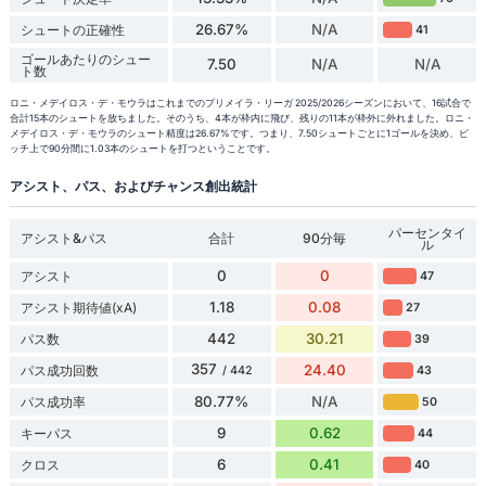
26.67%
N/A
シュートの正確性
41
ゴールあたりのシュー
7.50
N/A
N/A
ト数
ロニ・メデイロス・デ・モウラはこれまでのプリメイラ・リーガ 2025/2026シーズンにおいて、16試合で
合計15本のシュートを放ちました。そのうち、4本が枠内に飛び、残りの11本が枠外に外れました。ロニ・
メデイロス・デ・モウラのシュート精度は26.67%です。つまり、7.50シュートごとに1ゴールを決め、ピ
ッチ上で90分間に1.03本のシュートを打つということです。
アシスト、パス、およびチャンス創出統計
パーセンタイ
アシスト&パス
合計
90分毎
ル
0
0
アシスト
47
1.18
0.08
アシスト期待値(xA)
27
442
30.21
パス数
39
357
24.40
パス成功回数
43
/ 442
80.77%
N/A
パス成功率
50
9
0.62
キーパス
44
6
0.41
クロス
40