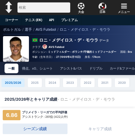
大会
日本
メニュー
コーナー
テニス (EN)
API
プレミアム
ポルトガル
/
選手
/
AVS Futebol
/
ロニ・メデイロス・デ・モウラ
ロニ・メデイロス・デ・モウラ
データ
クラブ :
AVS Futebol
ポジション :
ミッドフィルダー - ボランチ/守備的ミッドフィールダー
国籍 :
Brazil
年齢（生年月日） :
27 (1999年4月15日)
身長 :
174cm
一般
得点、xG、シュート
アシスト&パス
ドリブル
カード&ファール
2025/2026
2025
2024
2023
2022
2021
2020
- ロニ・メデイロス・デ・モウラ
2025/2026年とキャリア成績
プリメイラ・リーガでの平均評価
6.86
アシストランク : 261位 (422人中)
シーズン成績
キャリア成績