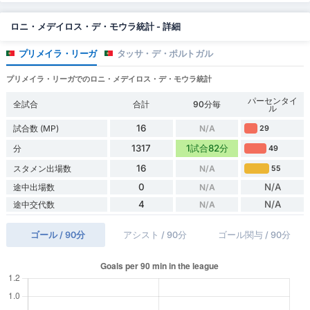
ロニ・メデイロス・デ・モウラ統計 - 詳細
プリメイラ・リーガ
タッサ・デ・ポルトガル
プリメイラ・リーガでのロニ・メデイロス・デ・モウラ統計
パーセンタイ
全試合
合計
90分毎
ル
16
試合数 (MP)
N/A
29
1317
1試合82分
分
49
16
スタメン出場数
N/A
55
0
N/A
途中出場数
N/A
4
N/A
途中交代数
N/A
ゴール / 90分
アシスト / 90分
ゴール関与 / 90分