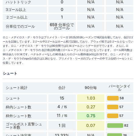
0
N/A
N/A
ハットトリック
0
N/A
N/A
3ゴール以上
1
N/A
N/A
２ゴール以上
659 分単位で
N/A
N/A
分単位でのゴール
のゴール
ロニ・メデイロス・デ・モウラはプリメイラ・リーガ 2025/2026シーズンで16試合出場しており、合計2ゴ
ールを記録しています。2ゴール中2ゴールはホーム戦で記録しており、アウェイ戦では0ゴールとなってい
ます。ロニ・メデイロス・デ・モウラは90分間では0.14ゴールというデータがでています。 さらに, ロ
ニ・メデイロス・デ・モウラの 合計得点関与数 (ゴール + アシスト) は 2となっています。 ゴール関与数は
90分あたり0.14です。ペナルティーなしの90分あたりのゴール期待値(xG)は0.15です。ロニ・メデイロ
ス・デ・モウラのnpxGの合計は2.26となり、プリメイラ・リーガのプレイヤーの中で上位67パーセントに
位置しています。
シュート
パーセンタイ
シュート統計
合計
90分毎
ル
15
1.03
シュート
58
4
0.27
枠内シュート数
57
/ 15
11
0.75
枠外シュート数
57
/ 15
ゴールポスト直撃シュ
1 回
0.07
82
ート本数
13.33%
N/A
シュート決定率
76