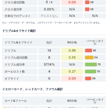
0
0.00
クロス成功回数
28
/ 6
0.00%
N/A
クロス成功率
28
N/A
N/A
分単位でのアシスト
アシストなし
ロニ・メデイロス・デ・モウラは、このプリメイラ・リーガシーズン中、まだアシストしていません。
ドリブル&オフサイド統計
パーセンタイ
ドリブル&オフサイド
合計
90分毎
ル
14
0.96
ドリブル
45
8
0.55
ドリブル成功回数
54
57.14%
N/A
ドリブル成功率
75
4
0.27
ボールロスト数
70
0
0.00
オフサイド
39
イエローカード、レッドカード、ファウル統計
パーセンタイ
カード&ファール
合計
90分毎
ル