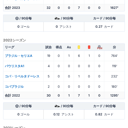
合計 2023
32
0
0
7
0
0
1627'
/ 90分毎
/ 90分毎
カード / 90分毎
0
ゴール
0
アシスト
0.27
カード
2022シーズン
リーグ
試合
得点
As
分
PEN
ブラジル・セリエA
19
0
1
6
1
0
764'
パウリスタA1
4
0
0
0
0
0
119'
コパ・リベルタドーレス
5
0
0
1
0
0
232'
コパブラジル
2
0
0
0
0
0
180'
合計 2022
30
0
1
7
1
0
1295'
/ 90分毎
/ 90分毎
カード / 90分毎
0
ゴール
0.12
アシスト
0.82
カード
2021シーズン