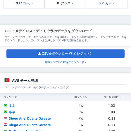
0.17
ゴール
0
アシスト
0.7
カード
ロニ・メデイロス・デ・モウラのデータをダウンロード
ロニ・メデイロス・デ・モウラの選手データを2020シーズンから2025/2026シーズンまでの全データを
ダウンロードしよう。(シーズン全記録とシーズン平均記録を含みます。)
CSVをダウンロード(1クレジット）
無料サンプルCSVをダウンロード »
AVS チーム詳細
ロニ・メデイロス・デ・モウラのチームメイト(クラブ)
フォワード
ポジション
ゴール / 90分
ネネ
1.03
FW
ネネ
1.03
FW
Diego Ariel Duarte Garcete
0.21
FW
Diego Ariel Duarte Garcete
0.21
FW