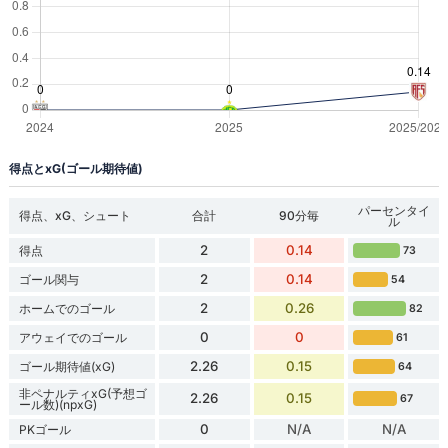
得点とxG(ゴール期待値)
パーセンタイ
得点、xG、シュート
合計
90分毎
ル
2
0.14
得点
73
2
0.14
ゴール関与
54
2
0.26
ホームでのゴール
82
0
0
アウェイでのゴール
61
2.26
0.15
ゴール期待値(xG)
64
非ペナルティxG(予想ゴ
2.26
0.15
67
ール数)(npxG)
0
N/A
N/A
PKゴール