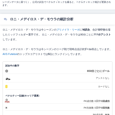
シーズンデータに基づく）。公式の試合でペナルティキックを蹴ると、ペナルティキック統計が更新され
ます。
ロニ・メデイロス・デ・モウラの統計分析
ロニ・メデイロス・デ・モウラは今シーズンの
プリメイラ・リーガ
に
16試合
、合計
1317分
出場
したミッドフィルダー選手です。 ロニ・メデイロス・デ・モウラは90分ごとに平均
0アシスト
しています。
ロニ・メデイロス・デ・モウラは今シーズンのリーグ戦で現時点合計
2ゴール
得点しています。
AVS Futebol
のトップスコアリストでは
5
位にランクインしています。
試合中の数字
659分ごとにゴール
アシストなし
カードなし
ペナルティー記録(キャリア通算)
回中
PK成功数
0
0回成功
PEN
回中
PK失敗数
0
0回失敗
PK成功率：
N/A