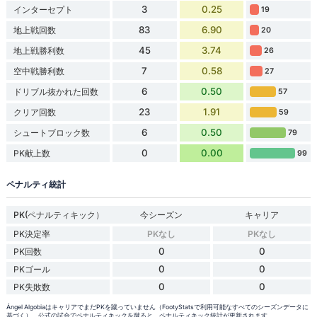
3
0.25
インターセプト
19
83
6.90
地上戦回数
20
45
3.74
地上戦勝利数
26
7
0.58
空中戦勝利数
27
6
0.50
ドリブル抜かれた回数
57
23
1.91
クリア回数
59
6
0.50
シュートブロック数
79
0
0.00
PK献上数
99
ペナルティ統計
PK(ペナルティキック）
今シーズン
キャリア
PK決定率
PKなし
PKなし
0
0
PK回数
0
0
PKゴール
0
0
PK失敗数
Ángel AlgobiaはキャリアでまだPKを蹴っていません（FootyStatsで利用可能なすべてのシーズンデータに
基づく）。公式の試合でペナルティキックを蹴ると、ペナルティキック統計が更新されます。