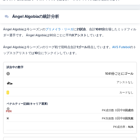
Ángel Algobiaの統計分析
Ángel Algobiaは今シーズンの
プリメイラ・リーガ
に
21試合
、合計
1081分
出場したミッドフィル
ダー選手です。 Ángel Algobiaは90分ごとに平均
0アシスト
しています。
Ángel Algobiaは今シーズンのリーグ戦で現時点合計
1ゴール
得点しています。
AVS Futebol
のト
ップスコアリストでは
10
位にランクインしています。
試合中の数字
1081分ごとにゴール
アシストなし
カードなし
ペナルティー記録(キャリア通算)
回中
PK成功数
0
0回成功
PEN
回中
PK失敗数
0
0回失敗
PK成功率：
N/A