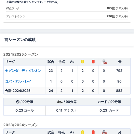
今季の攻撃/守備ランキング (リーグ戦のみ）
180位
得点ランク
(422人中)
296位
アシストランク
(422人中)
前シーズンの成績
2024/2025シーズン
リーグ
試合
得点
As
分
PEN
セグンダ・ディビシオン
23
2
1
2
0
0
792'
コパ・デル・レイ
1
0
0
0
0
0
90'
合計 2024/2025
24
2
1
2
0
0
882'
/ 90分毎
/ 90分毎
カード / 90分毎
0.23
ゴール
0.11
アシスト
0.23
カード
2023/2024シーズン
リーグ
試合
得点
As
分
PEN