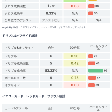
1
0.08
クロス成功回数
38
/ 12
8.33%
N/A
クロス成功率
30
N/A
N/A
分単位でのアシスト
アシストなし
Ángel Algobiaは、このプリメイラ・リーガシーズン中、まだアシストしていません。
ドリブル&オフサイド統計
パーセンタイ
ドリブル&オフサイド
合計
90分毎
ル
6
0.50
ドリブル
29
5
0.42
ドリブル成功回数
43
83.33%
N/A
ドリブル成功率
93
9
0.75
ボールロスト数
47
0
0.00
オフサイド
39
イエローカード、レッドカード、ファウル統計
パーセンタイ
カード&ファール
合計
90分毎
ル