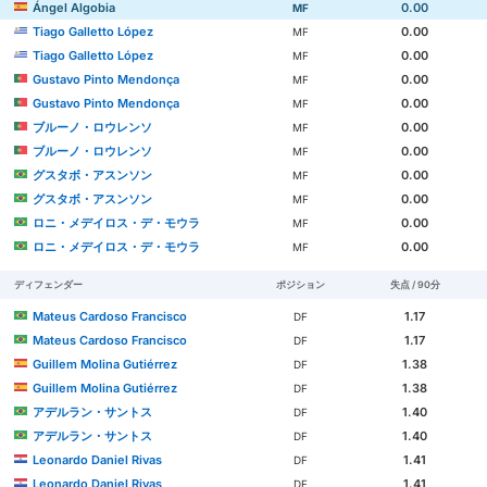
Ángel Algobia
0.00
MF
Tiago Galletto López
0.00
MF
Tiago Galletto López
0.00
MF
Gustavo Pinto Mendonça
0.00
MF
Gustavo Pinto Mendonça
0.00
MF
ブルーノ・ロウレンソ
0.00
MF
ブルーノ・ロウレンソ
0.00
MF
グスタボ・アスンソン
0.00
MF
グスタボ・アスンソン
0.00
MF
ロニ・メデイロス・デ・モウラ
0.00
MF
ロニ・メデイロス・デ・モウラ
0.00
MF
ディフェンダー
ポジション
失点 / 90分
Mateus Cardoso Francisco
1.17
DF
Mateus Cardoso Francisco
1.17
DF
Guillem Molina Gutiérrez
1.38
DF
Guillem Molina Gutiérrez
1.38
DF
アデルラン・サントス
1.40
DF
アデルラン・サントス
1.40
DF
Leonardo Daniel Rivas
1.41
DF
Leonardo Daniel Rivas
1.41
DF