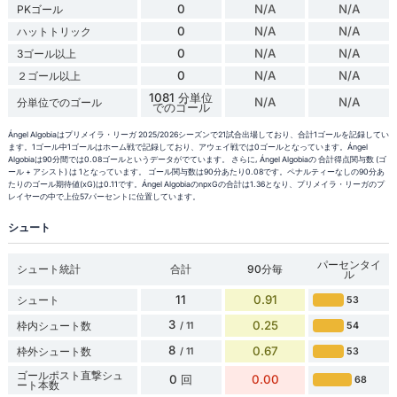
0
N/A
N/A
PKゴール
0
N/A
N/A
ハットトリック
0
N/A
N/A
3ゴール以上
0
N/A
N/A
２ゴール以上
1081 分単位
N/A
N/A
分単位でのゴール
でのゴール
Ángel Algobiaはプリメイラ・リーガ 2025/2026シーズンで21試合出場しており、合計1ゴールを記録してい
ます。1ゴール中1ゴールはホーム戦で記録しており、アウェイ戦では0ゴールとなっています。Ángel
Algobiaは90分間では0.08ゴールというデータがでています。 さらに, Ángel Algobiaの 合計得点関与数 (ゴ
ール + アシスト) は 1となっています。 ゴール関与数は90分あたり0.08です。ペナルティーなしの90分あ
たりのゴール期待値(xG)は0.11です。Ángel AlgobiaのnpxGの合計は1.36となり、プリメイラ・リーガのプ
レイヤーの中で上位57パーセントに位置しています。
シュート
パーセンタイ
シュート統計
合計
90分毎
ル
11
0.91
シュート
53
3
0.25
枠内シュート数
54
/ 11
8
0.67
枠外シュート数
53
/ 11
ゴールポスト直撃シュ
0 回
0.00
68
ート本数