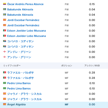
Óscar Andrés Perea Abonce
0.15
FW
Babatunde Akinsola
0.04
FW
Babatunde Akinsola
0.04
FW
Jordi Escobar Fernández
0.00
FW
Jordi Escobar Fernández
0.00
FW
Edson Joelder Lobo Mucuana
0.00
FW
Edson Joelder Lobo Mucuana
0.00
FW
コバメロ・コディサン
0.00
FW
コバメロ・コディサン
0.00
FW
アンドレ・グリーン
0.00
FW
アンドレ・グリーン
0.00
FW
ミッドフィルダー
ポジション
アシスト / 90分
ラファエル・バルボサ
0.28
MF
ラファエル・バルボサ
0.28
MF
Pedro Lima Barros
0.10
MF
Pedro Lima Barros
0.10
MF
ジャウメ・グラウ・シスカル
0.00
MF
ジャウメ・グラウ・シスカル
0.00
MF
Ángel Algobia
0.00
MF