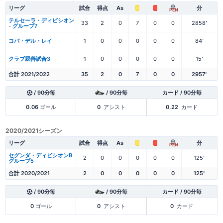
リーグ
試合
得点
As
分
PEN
テルセーラ・ディビシオン
33
2
0
7
0
0
2858'
- グループ7
コパ・デル・レイ
1
0
0
0
0
0
84'
クラブ親善試合3
1
0
0
0
0
0
15'
合計 2021/2022
35
2
0
7
0
0
2957'
/ 90分毎
/ 90分毎
カード / 90分毎
0.06
ゴール
0
アシスト
0.22
カード
2020/2021シーズン
リーグ
試合
得点
As
分
PEN
セグンダ・ディビシオンB
2
0
0
0
0
0
125'
グループ5
合計 2020/2021
2
0
0
0
0
0
125'
/ 90分毎
/ 90分毎
カード / 90分毎
0
ゴール
0
アシスト
0
カード