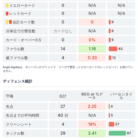
0
N/A
N/A
イエローカード
0
N/A
N/A
レッドカード
0
0
合計カード数
9
N/A
分単位での警告数
カードなし
9
0
0%
カード・オーバー0.5
9
14
1.16
ファウル数
43
4
0.33
被ファウル数
12
Ángel Algobiaは、今シーズンのプリメイラ・リーガで警告（イエローカードやレッドカード）を受けてい
ません。
ディフェンス統計
90分 or %デ
パーセンタイ
守備
合計
ータ
ル
27
2.25
失点
4
40 分
N/A
失点までの平均時間
5
4
19%
クリーンシート
27
29
2.41
タックル数
87