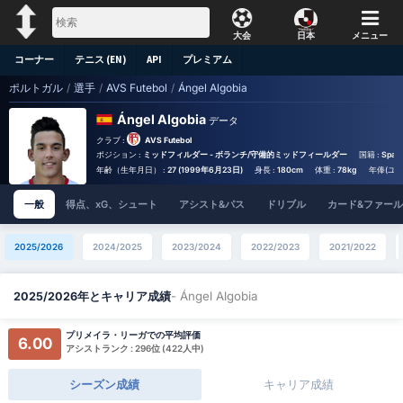
大会
日本
メニュー
コーナー
テニス (EN)
API
プレミアム
ポルトガル
/
選手
/
AVS Futebol
/
Ángel Algobia
Ángel Algobia
データ
クラブ :
AVS Futebol
ポジション :
ミッドフィルダー - ボランチ/守備的ミッドフィールダー
国籍 :
Spain
年齢（生年月日） :
27 (1999年6月23日)
身長 :
180cm
体重 :
78kg
年俸(ユー
一般
得点、xG、シュート
アシスト&パス
ドリブル
カード&ファール
2025/2026
2024/2025
2023/2024
2022/2023
2021/2022
- Ángel Algobia
2025/2026年とキャリア成績
プリメイラ・リーガでの平均評価
6.00
アシストランク : 296位 (422人中)
シーズン成績
キャリア成績