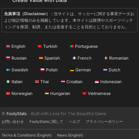
免責事項（Disclaimer）
: 当サイトは、サッカーに関する事実データお
よび統計情報のみを掲載しています。本サイトは賭博やスポーツベッテ
ィングを推奨、勧誘、または促進することを目的としておりません。
English
Turkish
Portuguese
Russian
Spanish
French
Romanian
Swedish
Polish
German
Dutch
Italian
Thai
Croatian
Indonesian
Norwegian
Hungarian
Vietnamese
©
FootyStats
- Built with Love for The Beautiful Game
お問い合わせ
FootyStatsに関して
ヘルプ
プライバシーポリシー
Terms & Conditions (English)
News (English)