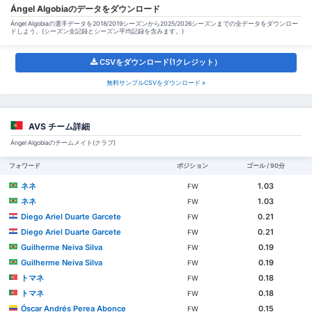
Ángel Algobiaのデータをダウンロード
Ángel Algobiaの選手データを2018/2019シーズンから2025/2026シーズンまでの全データをダウンロー
ドしよう。(シーズン全記録とシーズン平均記録を含みます。)
CSVをダウンロード(1クレジット）
無料サンプルCSVをダウンロード »
AVS チーム詳細
Ángel Algobiaのチームメイト(クラブ)
フォワード
ポジション
ゴール / 90分
ネネ
1.03
FW
ネネ
1.03
FW
Diego Ariel Duarte Garcete
0.21
FW
Diego Ariel Duarte Garcete
0.21
FW
Guilherme Neiva Silva
0.19
FW
Guilherme Neiva Silva
0.19
FW
トマネ
0.18
FW
トマネ
0.18
FW
Óscar Andrés Perea Abonce
0.15
FW