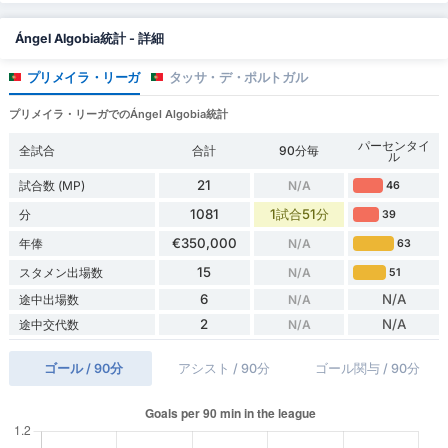
Ángel Algobia統計 - 詳細
プリメイラ・リーガ
タッサ・デ・ポルトガル
プリメイラ・リーガでのÁngel Algobia統計
パーセンタイ
全試合
合計
90分毎
ル
21
試合数 (MP)
N/A
46
1081
1試合51分
分
39
€350,000
年俸
N/A
63
15
スタメン出場数
N/A
51
6
N/A
途中出場数
N/A
2
N/A
途中交代数
N/A
ゴール / 90分
アシスト / 90分
ゴール関与 / 90分