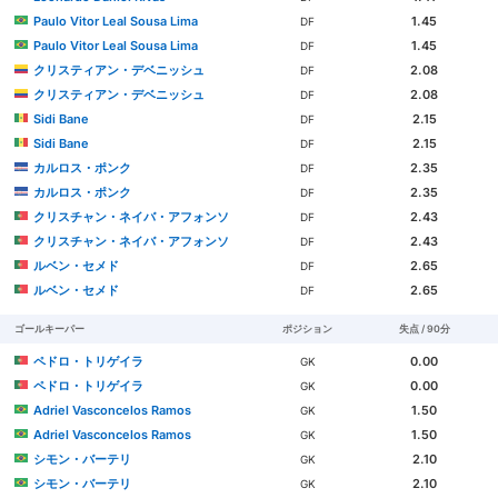
Paulo Vitor Leal Sousa Lima
1.45
DF
Paulo Vitor Leal Sousa Lima
1.45
DF
クリスティアン・デベニッシュ
2.08
DF
クリスティアン・デベニッシュ
2.08
DF
Sidi Bane
2.15
DF
Sidi Bane
2.15
DF
カルロス・ポンク
2.35
DF
カルロス・ポンク
2.35
DF
クリスチャン・ネイバ・アフォンソ
2.43
DF
クリスチャン・ネイバ・アフォンソ
2.43
DF
ルベン・セメド
2.65
DF
ルベン・セメド
2.65
DF
ゴールキーパー
ポジション
失点 / 90分
ペドロ・トリゲイラ
0.00
GK
ペドロ・トリゲイラ
0.00
GK
Adriel Vasconcelos Ramos
1.50
GK
Adriel Vasconcelos Ramos
1.50
GK
シモン・バーテリ
2.10
GK
シモン・バーテリ
2.10
GK