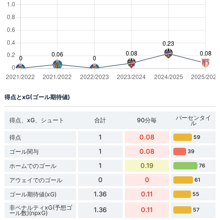
得点とxG(ゴール期待値)
パーセンタイ
得点、xG、シュート
合計
90分毎
ル
1
0.08
得点
59
1
0.08
ゴール関与
39
1
0.19
ホームでのゴール
76
0
0
アウェイでのゴール
61
1.36
0.11
ゴール期待値(xG)
55
非ペナルティxG(予想ゴ
1.36
0.11
57
ール数)(npxG)