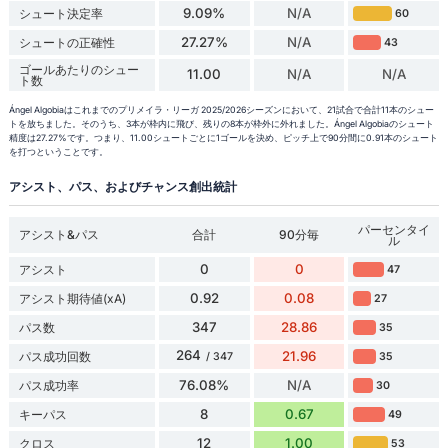
9.09%
N/A
シュート決定率
60
27.27%
N/A
シュートの正確性
43
ゴールあたりのシュー
11.00
N/A
N/A
ト数
Ángel Algobiaはこれまでのプリメイラ・リーガ 2025/2026シーズンにおいて、21試合で合計11本のシュー
トを放ちました。そのうち、3本が枠内に飛び、残りの8本が枠外に外れました。Ángel Algobiaのシュート
精度は27.27%です。つまり、11.00シュートごとに1ゴールを決め、ピッチ上で90分間に0.91本のシュート
を打つということです。
アシスト、パス、およびチャンス創出統計
パーセンタイ
アシスト&パス
合計
90分毎
ル
0
0
アシスト
47
0.92
0.08
アシスト期待値(xA)
27
347
28.86
パス数
35
264
21.96
パス成功回数
35
/ 347
76.08%
N/A
パス成功率
30
8
0.67
キーパス
49
12
1.00
クロス
53