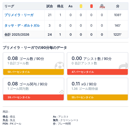
リーグ
試合
得点
As
分
PEN
プリメイラ・リーガ
21
1
0
0
0
0
1081'
タッサ・デ・ポルトガル
3
0
0
0
0
0
140'
合計 2025/2026
24
1
0
0
0
0
1221'
プリメイラ・リーガでの90分毎のデータ
0.08
0.00
ゴール数 / 90分
アシスト数 / 90分
1 合計ゴール数
0 合計アシスト数
59 パーセンタイル
47 パーセンタイル
0.08
0.11
ゴール関与 / 90分
xG / 90分
1 ゴール関与数
1.36 ゴール期待値
39 パーセンタイル
55 パーセンタイル
用語 :
得点
: 得点
As
: アシスト
失点
: 失点
無失
: クリーンシート
PEN
: PKゴール
分
: プレー時間