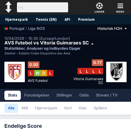
LIGAER
MENU
Hjørnespark
Tennis (EN)
API
Premium
/
Liga NOS
Historisk H2H
Portugal
Forudsigelse
11/04/2026 - 15:30 (Europe/London)
AVS Futebol vs Vitoria Guimaraes SC
Statistikker, Analyser og Indbyrdes Opgør
Stadion -
Estádio Clube Desportivo das Aves
0.77
0.50
L
L
L
L
L
W
D
L
Vitoria Guimaraes
AVS Futebol
SC
Stats
Forudsigelser
Stillinger
Odds
Stream / TV
Alle
Mål
Hjørnespark
Kort
Halv
Spillere
Endelige Score