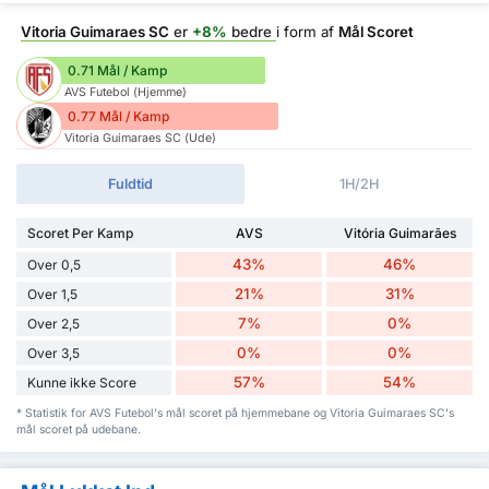
Vitoria Guimaraes SC
er
+8%
bedre
i form af
Mål Scoret
0.71 Mål / Kamp
AVS Futebol (Hjemme)
0.77 Mål / Kamp
Vitoria Guimaraes SC (Ude)
Fuldtid
1H/2H
Scoret Per Kamp
AVS
Vitória Guimarães
43%
46%
Over 0,5
21%
31%
Over 1,5
7%
0%
Over 2,5
0%
0%
Over 3,5
57%
54%
Kunne ikke Score
* Statistik for AVS Futebol's mål scoret på hjemmebane og Vitoria Guimaraes SC's
mål scoret på udebane.