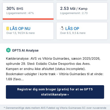
30%
2.53
BHS
Mål / Kamp
Ligagennemsnit : 47%
Ligagennemsnit : 2.73
LÅS OP NU
LÅS OP
Over 1.5, 1H/2H & mere
Over 8.5, 9.5 & mere
GPT5 AI Analyse
Kælderanalyse: AVS vs Vitória Guimarães, sæson 2025/2026,
spilrunde 29. Sted: Estádio Clube Desportivo das Aves.
Kampen er endnu ikke afsluttet (status incomplete).
Bookmaker-udsigter i korte træk - Vitória Guimarães til at vinde:
1.69 (favo...
Registrer dig som bruger (gratis) for at se GPT5
statistikanalyse »
* Gennemsnitlige stats mellem AVS Futebol og Vitoria Guimaraes SC over nuværende