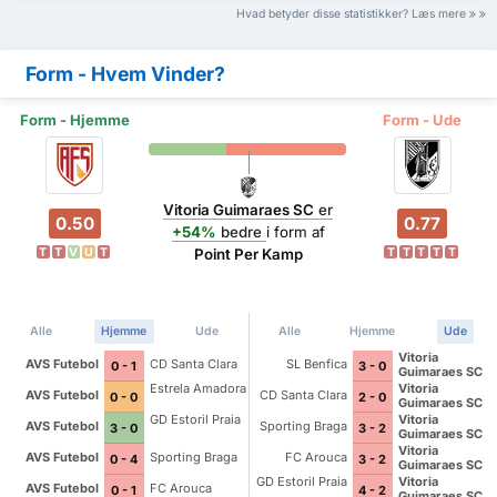
Hvad betyder disse statistikker? Læs mere
Form - Hvem Vinder?
Form - Hjemme
Form - Ude
Vitoria Guimaraes SC
er
0.50
0.77
+54%
bedre
i form af
T
T
V
U
T
T
T
T
T
T
Point Per Kamp
Alle
Hjemme
Ude
Alle
Hjemme
Ude
Vitoria
AVS Futebol
CD Santa Clara
SL Benfica
0 - 1
3 - 0
Guimaraes SC
Estrela Amadora
Vitoria
AVS Futebol
CD Santa Clara
0 - 0
2 - 0
Guimaraes SC
GD Estoril Praia
Vitoria
AVS Futebol
Sporting Braga
3 - 0
3 - 2
Guimaraes SC
Vitoria
AVS Futebol
Sporting Braga
FC Arouca
0 - 4
3 - 2
Guimaraes SC
GD Estoril Praia
Vitoria
AVS Futebol
FC Arouca
0 - 1
4 - 2
Guimaraes SC