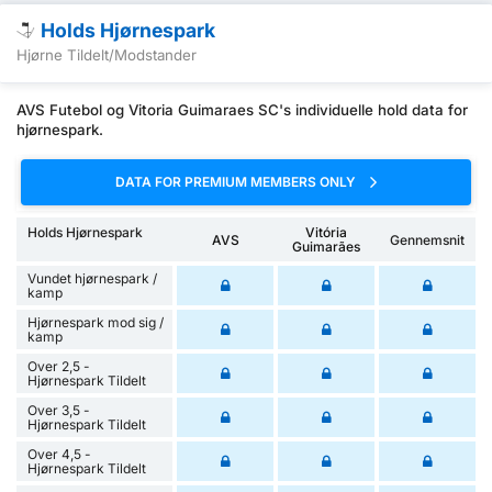
Holds Hjørnespark
Hjørne Tildelt/Modstander
AVS Futebol og Vitoria Guimaraes SC's individuelle hold data for
hjørnespark.
DATA FOR PREMIUM MEMBERS ONLY
Holds Hjørnespark
Vitória
AVS
Gennemsnit
Guimarães
Vundet hjørnespark /
kamp
Hjørnespark mod sig /
kamp
Over 2,5 -
Hjørnespark Tildelt
Over 3,5 -
Hjørnespark Tildelt
Over 4,5 -
Hjørnespark Tildelt