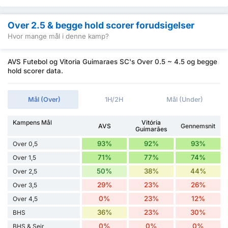
Over 2.5 & begge hold scorer forudsigelser
Hvor mange mål i denne kamp?
AVS Futebol og Vitoria Guimaraes SC's Over 0.5 ~ 4.5 og begge
hold scorer data.
Mål (Over)
1H/2H
Mål (Under)
Kampens Mål
Vitória
AVS
Gennemsnit
Guimarães
93%
92%
93%
Over 0,5
71%
77%
74%
Over 1,5
50%
38%
44%
Over 2,5
29%
23%
26%
Over 3,5
0%
23%
12%
Over 4,5
36%
23%
30%
BHS
0%
0%
0%
BHS & Sejr