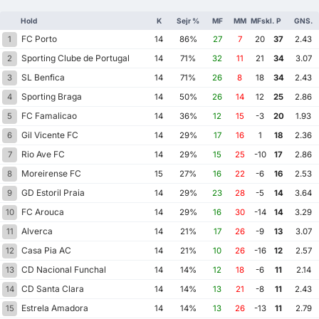
Hold
K
Sejr %
MF
MM
MFskl.
P
GNS.
FC Porto
1
14
86%
27
7
20
37
2.43
Sporting Clube de Portugal
2
14
71%
32
11
21
34
3.07
SL Benfica
3
14
71%
26
8
18
34
2.43
Sporting Braga
4
14
50%
26
14
12
25
2.86
FC Famalicao
5
14
36%
12
15
-3
20
1.93
Gil Vicente FC
6
14
29%
17
16
1
18
2.36
Rio Ave FC
7
14
29%
15
25
-10
17
2.86
Moreirense FC
8
15
27%
16
22
-6
16
2.53
GD Estoril Praia
9
14
29%
23
28
-5
14
3.64
FC Arouca
10
14
29%
16
30
-14
14
3.29
Alverca
11
14
21%
17
26
-9
13
3.07
Casa Pia AC
12
14
21%
10
26
-16
12
2.57
CD Nacional Funchal
13
14
14%
12
18
-6
11
2.14
CD Santa Clara
14
14
14%
13
21
-8
11
2.43
Estrela Amadora
15
14
14%
13
26
-13
11
2.79