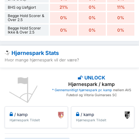
21%
0%
11%
BHS og Uafgjort
Begge Hold Scorer &
0%
0%
0%
Over 2.5
Begge Hold Scorer
0%
0%
0%
Ikke & Over 2.5
Hjørnespark Stats
Hvor mange hjørnespark vil der være?
UNLOCK
Hjørnespark / kamp
* Gennemsnitligt hjørnespark pr. kamp
mellem AVS
Futebol og Vitoria Guimaraes SC
/ kamp
/ kamp
Hjørnespark Tildelt
Hjørnespark Tildelt