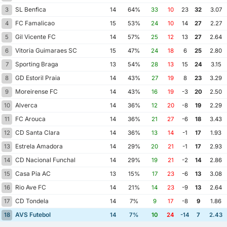
SL Benfica
3
14
64%
33
10
23
32
3.07
FC Famalicao
4
15
53%
24
10
14
27
2.27
Gil Vicente FC
5
14
57%
25
12
13
27
2.64
Vitoria Guimaraes SC
6
15
47%
24
18
6
25
2.80
Sporting Braga
7
13
54%
28
13
15
24
3.15
GD Estoril Praia
8
14
43%
27
19
8
23
3.29
Moreirense FC
9
14
43%
16
19
-3
20
2.50
Alverca
10
14
36%
12
20
-8
19
2.29
FC Arouca
11
14
36%
21
27
-6
18
3.43
CD Santa Clara
12
14
36%
13
14
-1
17
1.93
Estrela Amadora
13
14
29%
20
21
-1
17
2.93
CD Nacional Funchal
14
14
29%
19
21
-2
14
2.86
Casa Pia AC
15
13
15%
17
23
-6
13
3.08
Rio Ave FC
16
14
21%
14
23
-9
13
2.64
CD Tondela
17
14
7%
9
17
-8
9
1.86
AVS Futebol
18
14
7%
10
24
-14
7
2.43