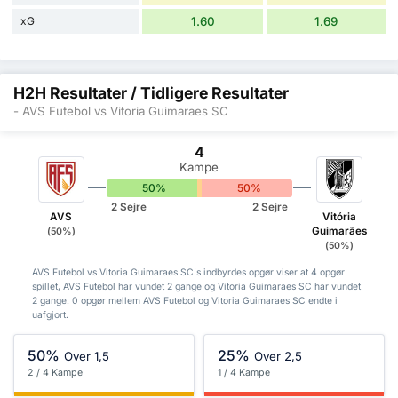
xG
1.60
1.69
H2H Resultater / Tidligere Resultater
- AVS Futebol vs Vitoria Guimaraes SC
4
Kampe
50%
0%
50%
2 Sejre
2 Sejre
AVS
Vitória
Guimarães
(50%)
(50%)
AVS Futebol vs Vitoria Guimaraes SC's indbyrdes opgør viser at 4 opgør
spillet, AVS Futebol har vundet 2 gange og Vitoria Guimaraes SC har vundet
2 gange. 0 opgør mellem AVS Futebol og Vitoria Guimaraes SC endte i
uafgjort.
50%
25%
Over 1,5
Over 2,5
2 / 4 Kampe
1 / 4 Kampe