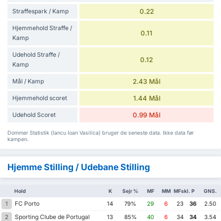
Straffespark / Kamp
0.22
Hjemmehold Straffe /
0.11
Kamp
Udehold Straffe /
0.12
Kamp
Mål / Kamp
2.43 Mål
Hjemmehold scoret
1.44 Mål
Udehold Scoret
0.99 Mål
Dommer Statistik (Iancu Ioan Vasilica) bruger de seneste data. Ikke data før
kampen.
Hjemme Stilling / Udebane Stilling
Hold
K
Sejr %
MF
MM
MFskl.
P
GNS.
FC Porto
1
14
79%
29
6
23
36
2.50
Sporting Clube de Portugal
2
13
85%
40
6
34
34
3.54