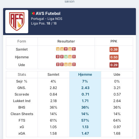
sæson
AVS Futebol
Portugal - Liga NOS
Liga Pos.
18
/ 18
Form
Resultater
PPK
Samlet
U
U
T
U
T
0.39
Hjemme
T
T
V
U
T
0.50
Ude
T
T
U
U
T
0.29
Stats
Samlet
Hjemme
Ude
Sejr %
4%
7%
0%
GNS.
2.82
2.43
3.21
Scorede
0.64
0.71
0.57
Lukket Ind
2.18
1.71
2.64
BHS
36%
36%
36%
Clean Sheets
14%
14%
14%
FTS
61%
57%
64%
xG
1.05
1.13
0.97
xGA
1.58
1.47
1.68