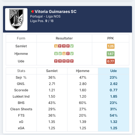
Vitoria Guimaraes SC
Portugal - Liga NOS
Liga Pos.
9
/ 18
Form
Resultater
PPK
Samlet
U
T
T
T
V
1.25
Hjemme
V
V
U
T
V
1.67
Ude
T
T
T
T
T
0.77
Stats
Samlet
Hjemme
Ude
Sejr %
36%
47%
23%
GNS.
2.71
2.80
2.62
Scorede
1.21
1.60
0.77
Lukket Ind
1.50
1.20
1.85
BHS
43%
60%
23%
Clean Sheets
29%
27%
31%
FTS
36%
20%
54%
xG
1.35
1.39
1.32
xGA
1.25
1.25
1.25