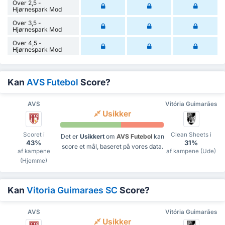
Over 2,5 -
Hjørnespark Mod
Over 3,5 -
Hjørnespark Mod
Over 4,5 -
Hjørnespark Mod
Kan
AVS Futebol
Score?
AVS
Vitória Guimarães
Usikker
Scoret i
Clean Sheets i
Det er
Usikkert
om
AVS Futebol
kan
43%
31%
score et mål, baseret på vores data.
af kampene
af kampene (Ude)
(Hjemme)
Kan
Vitoria Guimaraes SC
Score?
AVS
Vitória Guimarães
Usikker