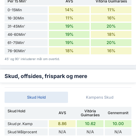
Per 15 Min'
AVS
Vitória Guimarães
14%
11%
0-15Min
11%
16%
16-30Min
19%
20%
31-45Min'
19%
18%
46-60Min'
19%
20%
61-75Min'
18%
16%
76-90Min'
45' og 90' inkluderer mål om overtid.
Skud, offsides, frispark og mere
Skud Hold
Kampens Skud
Skud Hold
Vitória
AVS
Gennemsnit
Guimarães
8.86
10.62
10.00
Skud pr. Kamp
N/A
N/A
N/A
Skud Målprocent