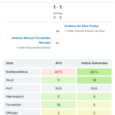
1
-
1
Halvleg
(1 - 1)
Gustavo da Silva Cunha
Fábio Samuel Amorim da Silva
24'
António Manuel Fernandes
Mendes
27'
Adriel Vasconcelos Ramos
Stats
AVS
Vitória Guimarães
Boldbesiddelse
40%
60%
Skud
11
14
Kort
N/A
N/A
Hjørnespark
5
4
Forseelser
16
9
Offsides
3
2