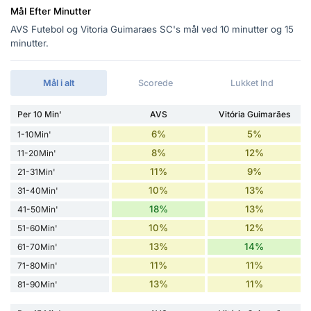
Mål Efter Minutter
AVS Futebol og Vitoria Guimaraes SC's mål ved 10 minutter og 15
minutter.
Mål i alt
Scorede
Lukket Ind
Per 10 Min'
AVS
Vitória Guimarães
6%
5%
1-10Min'
8%
12%
11-20Min'
11%
9%
21-31Min'
10%
13%
31-40Min'
18%
13%
41-50Min'
10%
12%
51-60Min'
13%
14%
61-70Min'
11%
11%
71-80Min'
13%
11%
81-90Min'