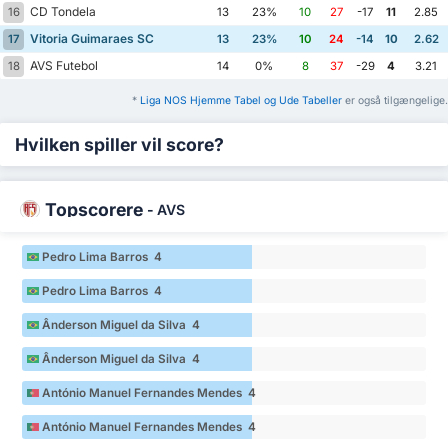
CD Tondela
16
13
23%
10
27
-17
11
2.85
Vitoria Guimaraes SC
17
13
23%
10
24
-14
10
2.62
AVS Futebol
18
14
0%
8
37
-29
4
3.21
*
Liga NOS Hjemme Tabel og Ude Tabeller
er også tilgængelige.
Hvilken spiller vil score?
Topscorere
-
AVS
Pedro Lima Barros 4
Pedro Lima Barros 4
Ânderson Miguel da Silva 4
Ânderson Miguel da Silva 4
António Manuel Fernandes Mendes 4
António Manuel Fernandes Mendes 4