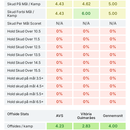
4.43
4.62
5.00
Skud På Mål / Kamp
Skud Forbi Mål /
4.43
6.00
5.00
Kamp
N/A
N/A
N/A
Skud Per Mål Scoret
0%
0%
0%
Hold Skud Over 10.5
0%
0%
0%
Hold Skud Over 11.5
0%
0%
0%
Hold Skud Over 12.5
0%
0%
0%
Hold Skud Over 13.5
0%
0%
0%
Hold Skud Over 14.5
0%
0%
0%
Hold Skud Over 15.5
0%
0%
0%
Hold skud på mål 3.5+
0%
0%
0%
Hold skud på mål 4.5+
0%
0%
0%
Hold skud på mål 5.5+
0%
0%
0%
Hold skud på mål 6.5+
Offside Stats
Vitória
AVS
Gennemsnit
Guimarães
4.23
2.83
4.00
Offsides / kamp