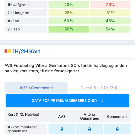
43%
23%
1H Uafgjorte
28%
31%
2H Uafgjorte
50%
46%
1H Tab
56%
54%
2H Tab
1H/2H Kort
AVS Futebol og Vitoria Guimaraes SC's første halvleg og anden
halvleg kort stats, til dine forudsigelser.
1H/2H Gennemsnit
Over 0.5 ~ 3 (1H/2H)
DATA FOR PREMIUM MEMBERS ONLY
Kort (1./2. Halvleg)
Vitória
AVS
Gennemsnit
Guimarães
1H kort modtaget i
gennemsnit