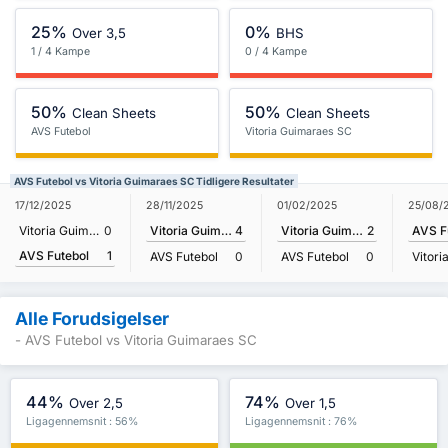
25%
0%
Over 3,5
BHS
1 / 4 Kampe
0 / 4 Kampe
50%
50%
Clean Sheets
Clean Sheets
AVS Futebol
Vitoria Guimaraes SC
AVS Futebol vs Vitoria Guimaraes SC Tidligere Resultater
17/12/2025
28/11/2025
01/02/2025
25/08/
Vitoria Guimaraes SC
0
Vitoria Guimaraes SC
4
Vitoria Guimaraes SC
2
AVS F
AVS Futebol
1
AVS Futebol
0
AVS Futebol
0
Alle Forudsigelser
- AVS Futebol vs Vitoria Guimaraes SC
44%
74%
Over 2,5
Over 1,5
Ligagennemsnit : 56%
Ligagennemsnit : 76%