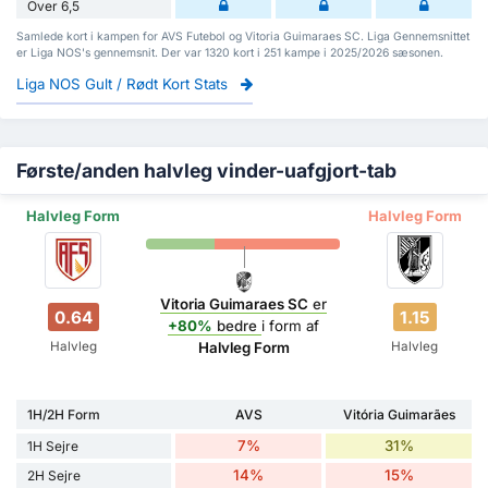
Over 6,5
Samlede kort i kampen for AVS Futebol og Vitoria Guimaraes SC. Liga Gennemsnittet
er Liga NOS's gennemsnit. Der var 1320 kort i 251 kampe i 2025/2026 sæsonen.
Liga NOS Gult / Rødt Kort Stats
Første/anden halvleg vinder-uafgjort-tab
Halvleg Form
Halvleg Form
Vitoria Guimaraes SC
er
0.64
1.15
+80%
bedre
i form af
Halvleg
Halvleg
Halvleg Form
1H/2H Form
AVS
Vitória Guimarães
7%
31%
1H Sejre
14%
15%
2H Sejre