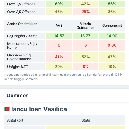
69%
42%
56%
Over 2,5 Offsides
46%
25%
36%
Over 3,5 Offsides
Andre Statistikker
Vitória
AVS
Gennemsnit
Guimarães
14.57
13.77
14.00
Fejl Begået / kamp
Modstanders Fejl /
0
0
0.00
Kamp
Gennemsnitlig
41%
52%
47%
Boldbesiddelse
29%
8%
19%
Uafgjort%FT
Noget data rundes op eller ned til nærmeste procentdel og kan derfor svare til 101 %,
når de lægges sammen.
Dommer
Iancu Ioan Vasilica
Antal kort
Stats