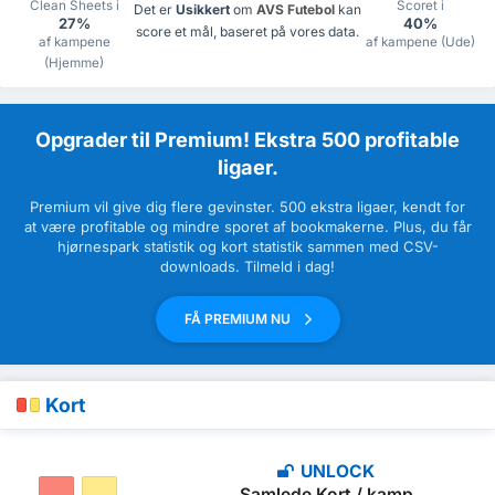
Clean Sheets i
Scoret i
Det er
Usikkert
om
AVS Futebol
kan
27%
40%
score et mål, baseret på vores data.
af kampene
af kampene (Ude)
(Hjemme)
Opgrader til Premium! Ekstra 500 profitable
ligaer.
Premium vil give dig flere gevinster. 500 ekstra ligaer, kendt for
at være profitable og mindre sporet af bookmakerne. Plus, du får
hjørnespark statistik og kort statistik sammen med CSV-
downloads. Tilmeld i dag!
FÅ PREMIUM NU
Kort
UNLOCK
Samlede Kort / kamp