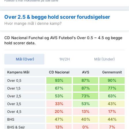
Futebol's mål indkasseret på ude bane
Over 2.5 & begge hold scorer forudsigelser
Hvor mange mål i denne kamp?
CD Nacional Funchal og AVS Futebol's Over 0.5 ~ 4.5 og begge
hold scorer data.
Mål (Over)
1H/2H
Mål (Under)
Kampens Mål
CD Nacional
AVS
Gennemsnit
93%
87%
90%
Over 0,5
67%
87%
77%
Over 1,5
53%
73%
63%
Over 2,5
33%
53%
43%
Over 3,5
20%
13%
17%
Over 4,5
47%
40%
44%
BHS
13%
0%
7%
BHS & Sejr