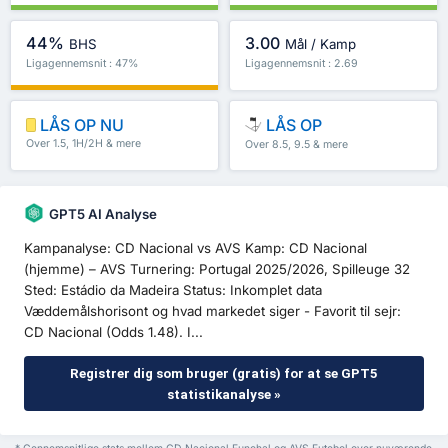
44%
3.00
BHS
Mål / Kamp
Ligagennemsnit : 47%
Ligagennemsnit : 2.69
LÅS OP NU
LÅS OP
Over 1.5, 1H/2H & mere
Over 8.5, 9.5 & mere
GPT5 AI Analyse
Kampanalyse: CD Nacional vs AVS Kamp: CD Nacional
(hjemme) – AVS Turnering: Portugal 2025/2026, Spilleuge 32
Sted: Estádio da Madeira Status: Inkomplet data
Væddemålshorisont og hvad markedet siger - Favorit til sejr:
CD Nacional (Odds 1.48). I...
Registrer dig som bruger (gratis) for at se GPT5
statistikanalyse »