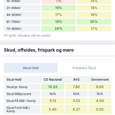
7%
14%
16-30Min
19%
18%
31-45Min'
17%
18%
46-60Min'
19%
20%
61-75Min'
24%
17%
76-90Min'
45' og 90' inkluderer mål om overtid.
Skud, offsides, frispark og mere
Skud Hold
Kampens Skud
Skud Hold
CD Nacional
AVS
Gennemsnit
10.53
7.80
9.00
Skud pr. Kamp
N/A
N/A
N/A
Skud Målprocent
5.13
3.53
4.00
Skud På Mål / Kamp
Skud Forbi Mål /
5.40
4.27
5.00
Kamp