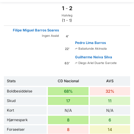
1
-
2
Halvleg
(1 - 1)
Filipe Miguel Barros Soares
Ingen Assist
4'
Pedro Lima Barros
Babatunde Akinsola
22'
Guilherme Neiva Silva
Diego Ariel Duarte Garcete
63'
Stats
CD Nacional
AVS
Boldbesiddelse
68%
32%
Skud
17
11
Kort
N/A
N/A
Hjørnespark
8
6
Forseelser
8
14