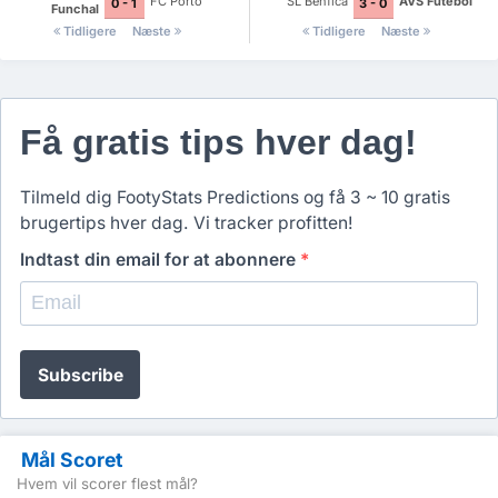
FC Porto
SL Benfica
AVS Futebol
0 - 1
3 - 0
Funchal
Tidligere
Næste
Tidligere
Næste
Få gratis tips hver dag!
Tilmeld dig FootyStats Predictions og få 3 ~ 10 gratis
brugertips hver dag. Vi tracker profitten!
Indtast din email for at abonnere
*
Subscribe
Mål Scoret
Hvem vil scorer flest mål?