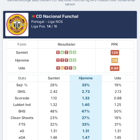
* Gennemsnitlige stats mellem CD Nacional Funchal og AVS Futebol over nuværende
sæson
CD Nacional Funchal
Portugal - Liga NOS
Liga Pos.
14
/ 18
Form
Resultater
PPK
Samlet
T
V
T
V
V
1.00
Hjemme
T
T
T
V
V
1.13
Ude
T
U
T
T
V
0.88
Stats
Samlet
Hjemme
Ude
Sejr %
26%
33%
19%
GNS.
2.42
2.73
2.13
Scorede
1.10
1.33
0.88
Lukket Ind
1.32
1.40
1.25
BHS
48%
47%
50%
Clean Sheets
23%
27%
19%
FTS
32%
33%
31%
xG
1.31
1.31
1.31
xGA
1.46
1.47
1.45