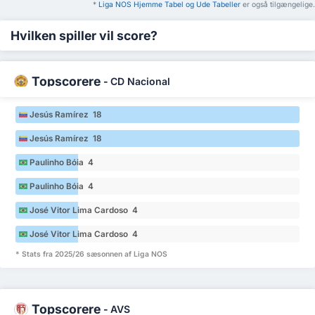
*
Liga NOS Hjemme Tabel og Ude Tabeller
er også tilgængelige.
Hvilken spiller vil score?
Topscorere
-
CD Nacional
Jesús Ramírez 18
Jesús Ramírez 18
Paulinho Bóia 4
Paulinho Bóia 4
José Vitor Lima Cardoso 4
José Vitor Lima Cardoso 4
* Stats fra 2025/26 sæsonnen af Liga NOS
Topscorere
-
AVS