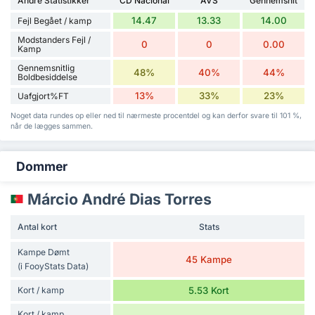
Andre Statistikker
CD Nacional
AVS
Gennemsnit
14.47
13.33
14.00
Fejl Begået / kamp
Modstanders Fejl /
0
0
0.00
Kamp
Gennemsnitlig
48%
40%
44%
Boldbesiddelse
13%
33%
23%
Uafgjort%FT
Noget data rundes op eller ned til nærmeste procentdel og kan derfor svare til 101 %,
når de lægges sammen.
Dommer
Márcio André Dias Torres
Antal kort
Stats
Kampe Dømt
45 Kampe
(i FooyStats Data)
Kort / kamp
5.53 Kort
Kort / kamp