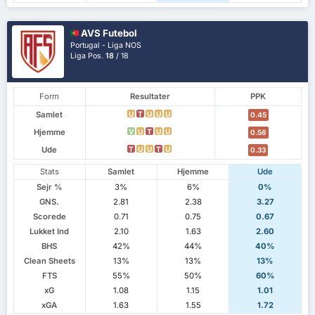
AVS Futebol
Portugal - Liga NOS
Liga Pos.
18
/ 18
Form
Resultater
PPK
Samlet
U
T
U
U
U
0.45
Hjemme
V
U
T
U
U
0.56
Ude
T
U
U
T
U
0.33
Stats
Samlet
Hjemme
Ude
Sejr %
3%
6%
0%
GNS.
2.81
2.38
3.27
Scorede
0.71
0.75
0.67
Lukket Ind
2.10
1.63
2.60
BHS
42%
44%
40%
Clean Sheets
13%
13%
13%
FTS
55%
50%
60%
xG
1.08
1.15
1.01
xGA
1.63
1.55
1.72