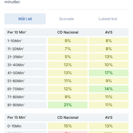
minutter.
Mål i alt
Scorede
Lukket Ind
Per 10 Min'
CD Nacional
AVS
9%
6%
1-10Min'
7%
8%
11-20Min'
5%
13%
21-31Min'
12%
10%
31-40Min'
13%
17%
41-50Min'
11%
9%
51-60Min'
12%
14%
61-70Min'
9%
11%
71-80Min'
21%
11%
81-90Min'
Per 15 Min'
CD Nacional
AVS
15%
13%
0-15Min