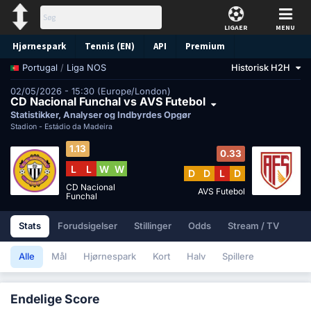
LIGAER
MENU
Hjørnespark
Tennis (EN)
API
Premium
/
Liga NOS
Historisk H2H
Portugal
Forudsigelse
02/05/2026 - 15:30 (Europe/London)
CD Nacional Funchal vs AVS Futebol
Statistikker, Analyser og Indbyrdes Opgør
Stadion -
Estádio da Madeira
1.13
0.33
L
L
W
W
D
D
L
D
CD Nacional
AVS Futebol
Funchal
Stats
Forudsigelser
Stillinger
Odds
Stream / TV
Alle
Mål
Hjørnespark
Kort
Halv
Spillere
Endelige Score