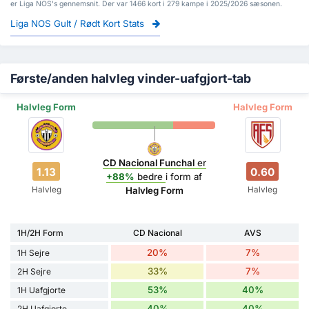
er Liga NOS's gennemsnit. Der var 1466 kort i 279 kampe i 2025/2026 sæsonen.
Liga NOS Gult / Rødt Kort Stats
Første/anden halvleg vinder-uafgjort-tab
Halvleg Form
Halvleg Form
CD Nacional Funchal
er
1.13
0.60
+88%
bedre
i form af
Halvleg
Halvleg
Halvleg Form
1H/2H Form
CD Nacional
AVS
20%
7%
1H Sejre
33%
7%
2H Sejre
53%
40%
1H Uafgjorte
40%
40%
2H Uafgjorte