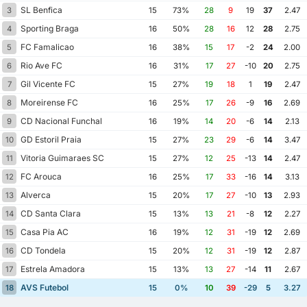
SL Benfica
3
15
73%
28
9
19
37
2.47
Sporting Braga
4
16
50%
28
16
12
28
2.75
FC Famalicao
5
16
38%
15
17
-2
24
2.00
Rio Ave FC
6
16
31%
17
27
-10
20
2.75
Gil Vicente FC
7
15
27%
19
18
1
19
2.47
Moreirense FC
8
16
25%
17
26
-9
16
2.69
CD Nacional Funchal
9
16
19%
14
20
-6
14
2.13
GD Estoril Praia
10
15
27%
23
29
-6
14
3.47
Vitoria Guimaraes SC
11
15
27%
12
25
-13
14
2.47
FC Arouca
12
16
25%
17
33
-16
14
3.13
Alverca
13
15
20%
17
27
-10
13
2.93
CD Santa Clara
14
15
13%
13
21
-8
12
2.27
Casa Pia AC
15
16
19%
12
31
-19
12
2.69
CD Tondela
16
15
20%
12
31
-19
12
2.87
Estrela Amadora
17
15
13%
13
27
-14
11
2.67
AVS Futebol
18
15
0%
10
39
-29
5
3.27