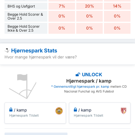
7%
20%
14%
BHS og Uafgjort
Begge Hold Scorer &
0%
0%
0%
Over 2.5
Begge Hold Scorer
0%
0%
0%
Ikke & Over 2.5
Hjørnespark Stats
Hvor mange hjørnespark vil der være?
UNLOCK
Hjørnespark / kamp
* Gennemsnitligt hjørnespark pr. kamp
mellem CD
Nacional Funchal og AVS Futebol
/ kamp
/ kamp
Hjørnespark Tildelt
Hjørnespark Tildelt