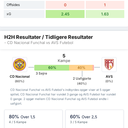
Offsides
0
1
xG
2.45
1.63
H2H Resultater / Tidligere Resultater
- CD Nacional Funchal vs AVS Futebol
5
Kampe
60%
40%
0%
3 Sejre
CD Nacional
AVS
2 Uafgjorte
(60%)
(0%)
(40%)
CD Nacional Funchal vs AVS Futebol's indbyrdes opgør viser at 5 opgør
spillet, CD Nacional Funchal har vundet 3 gange og AVS Futebol har vundet
0 gange. 2 opgør mellem CD Nacional Funchal og AVS Futebol endte i
uafgjort.
80%
60%
Over 1,5
Over 2,5
4 / 5 Kampe
3 / 5 Kampe