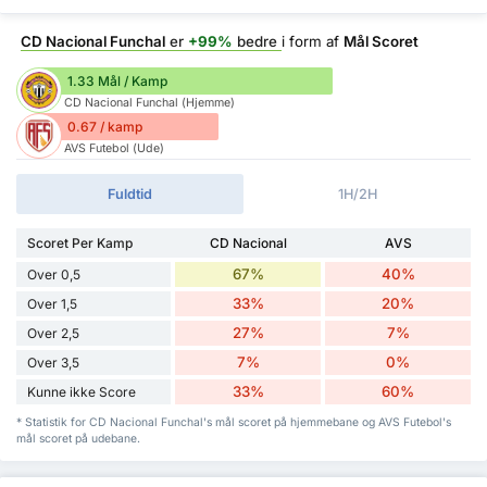
CD Nacional Funchal
er
+99%
bedre
i form af
Mål Scoret
1.33 Mål / Kamp
CD Nacional Funchal (Hjemme)
0.67 / kamp
AVS Futebol (Ude)
Fuldtid
1H/2H
Scoret Per Kamp
CD Nacional
AVS
67%
40%
Over 0,5
33%
20%
Over 1,5
27%
7%
Over 2,5
7%
0%
Over 3,5
33%
60%
Kunne ikke Score
* Statistik for CD Nacional Funchal's mål scoret på hjemmebane og AVS Futebol's
mål scoret på udebane.