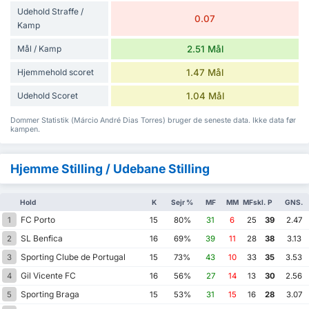
Udehold Straffe /
0.07
Kamp
Mål / Kamp
2.51 Mål
Hjemmehold scoret
1.47 Mål
Udehold Scoret
1.04 Mål
Dommer Statistik (Márcio André Dias Torres) bruger de seneste data. Ikke data før
kampen.
Hjemme Stilling / Udebane Stilling
Hold
K
Sejr %
MF
MM
MFskl.
P
GNS.
FC Porto
1
15
80%
31
6
25
39
2.47
SL Benfica
2
16
69%
39
11
28
38
3.13
Sporting Clube de Portugal
3
15
73%
43
10
33
35
3.53
Gil Vicente FC
4
16
56%
27
14
13
30
2.56
Sporting Braga
5
15
53%
31
15
16
28
3.07