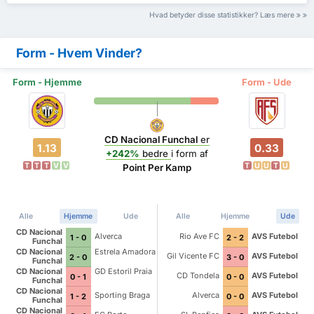
Hvad betyder disse statistikker? Læs mere
Form - Hvem Vinder?
Form - Hjemme
Form - Ude
CD Nacional Funchal
er
1.13
0.33
+242%
bedre
i form af
T
T
T
V
V
T
U
U
T
U
Point Per Kamp
Alle
Hjemme
Ude
Alle
Hjemme
Ude
CD Nacional
Alverca
Rio Ave FC
AVS Futebol
1 - 0
2 - 2
Funchal
CD Nacional
Estrela Amadora
Gil Vicente FC
AVS Futebol
2 - 0
3 - 0
Funchal
CD Nacional
GD Estoril Praia
CD Tondela
AVS Futebol
0 - 1
0 - 0
Funchal
CD Nacional
Sporting Braga
Alverca
AVS Futebol
1 - 2
0 - 0
Funchal
CD Nacional