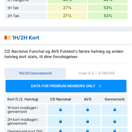
27%
53%
1H Tab
27%
53%
2H Tab
1H/2H Kort
CD Nacional Funchal og AVS Futebol's første halvleg og anden
halvleg kort stats, til dine forudsigelser.
1H/2H Gennemsnit
Over 0.5 ~ 3 (1H/2H)
DATA FOR PREMIUM MEMBERS ONLY
Kort (1./2. Halvleg)
CD Nacional
AVS
Gennemsnit
1H kort modtaget i
gennemsnit
2H kort modtaget i
gennemsnit
Gennemsnit kort (1H)