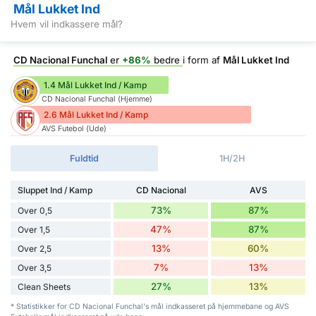
Mål Lukket Ind
Hvem vil indkassere mål?
CD Nacional Funchal
er
+86%
bedre
i form af
Mål Lukket Ind
1.4 Mål Lukket Ind / Kamp
CD Nacional Funchal (Hjemme)
2.6 Mål Lukket Ind / Kamp
AVS Futebol (Ude)
Fuldtid
1H/2H
Sluppet Ind / Kamp
CD Nacional
AVS
73%
87%
Over 0,5
47%
87%
Over 1,5
13%
60%
Over 2,5
7%
13%
Over 3,5
27%
13%
Clean Sheets
* Statistikker for CD Nacional Funchal's mål indkasseret på hjemmebane og AVS