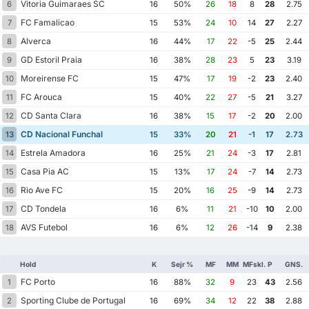
Vitoria Guimaraes SC
6
16
50%
26
18
8
28
2.75
FC Famalicao
7
15
53%
24
10
14
27
2.27
Alverca
8
16
44%
17
22
-5
25
2.44
GD Estoril Praia
9
16
38%
28
23
5
23
3.19
Moreirense FC
10
15
47%
17
19
-2
23
2.40
FC Arouca
11
15
40%
22
27
-5
21
3.27
CD Santa Clara
12
16
38%
15
17
-2
20
2.00
CD Nacional Funchal
13
15
33%
20
21
-1
17
2.73
Estrela Amadora
14
16
25%
21
24
-3
17
2.81
Casa Pia AC
15
15
13%
17
24
-7
14
2.73
Rio Ave FC
16
15
20%
16
25
-9
14
2.73
CD Tondela
17
16
6%
11
21
-10
10
2.00
AVS Futebol
18
16
6%
12
26
-14
9
2.38
Hold
K
Sejr %
MF
MM
MFskl.
P
GNS.
FC Porto
1
16
88%
32
9
23
43
2.56
Sporting Clube de Portugal
2
16
69%
34
12
22
38
2.88