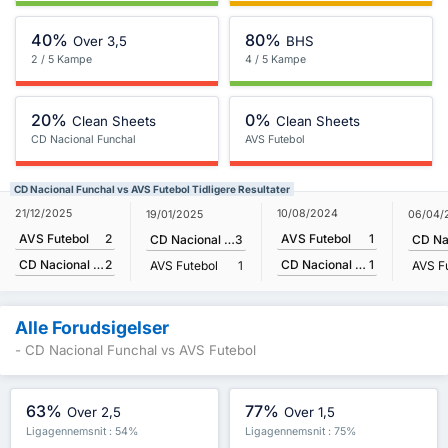
40%
80%
Over 3,5
BHS
2 / 5 Kampe
4 / 5 Kampe
20%
0%
Clean Sheets
Clean Sheets
CD Nacional Funchal
AVS Futebol
CD Nacional Funchal vs AVS Futebol Tidligere Resultater
21/12/2025
10/08/2024
19/01/2025
06/04/
AVS Futebol
2
AVS Futebol
1
CD Nacional Funchal
3
CD Nacional Funchal
2
CD Nacional Funchal
1
AVS Futebol
1
AVS F
Alle Forudsigelser
- CD Nacional Funchal vs AVS Futebol
63%
77%
Over 2,5
Over 1,5
Ligagennemsnit : 54%
Ligagennemsnit : 75%