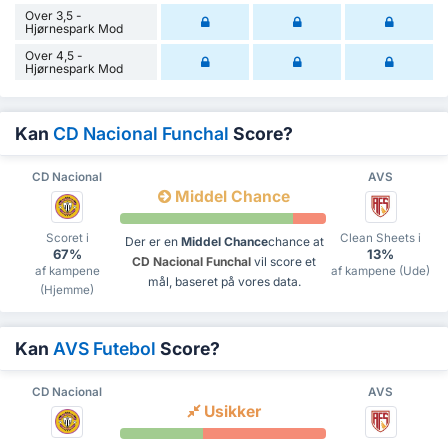
Over 3,5 -
Hjørnespark Mod
Over 4,5 -
Hjørnespark Mod
Kan
CD Nacional Funchal
Score?
CD Nacional
AVS
Middel Chance
Scoret i
Clean Sheets i
Der er en
Middel Chance
chance at
67%
13%
CD Nacional Funchal
vil score et
af kampene
af kampene (Ude)
mål, baseret på vores data.
(Hjemme)
Kan
AVS Futebol
Score?
CD Nacional
AVS
Usikker