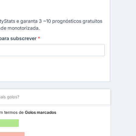
yStats e garanta 3 ~10 prognósticos gratuitos
dade monotorizada.
 para subscrever
*
is golos?
m termos de
Golos marcados