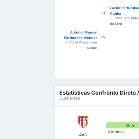
Gustavo da Silv
24'
Cunha
Fábio Samuel A
da Silva
António Manuel
27'
Fernandes Mendes
Adriel Vasconcelos
Ramos
Estatísticas Confronto Direto 
Guimarães
50%
2 Vitórias
AVS