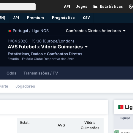
API
Jogos
Estatísticas
EN)
API
Premium
Prognóstico
CSV
/
Liga NOS
Confrontos Diretos Anteriores
Portugal
11/04 2026 - 15:30 (Europe/London)
AVS Futebol x Vitória Guimarães
Estatísticas, Dados e Confrontos Diretos
Estádio -
Estádio Clube Desportivo das Aves
Odds
Transmissões / TV
Parte
Jogadores
Li
Equipa
Estat.
Vitória
AVS
Guimarães