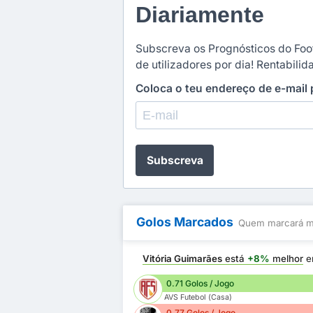
Diariamente
Subscreva os Prognósticos do Foot
de utilizadores por dia! Rentabili
Coloca o teu endereço de e-mail
Subscreva
Golos Marcados
Quem marcará ma
Vitória Guimarães
está
+8%
melhor
e
0.71 Golos / Jogo
AVS Futebol (Casa)
0.77 Golos / Jogo