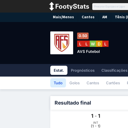
Mais/Menos
Cantos
AM
Tênis (
0.50
L
L
W
D
L
AVS Futebol
Estat.
Prognósticos
Classificações
Tudo
Golos
Cantos
Cartões
Resultado final
1
-
1
INT
(1 - 1)