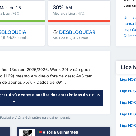
com um 
30%
Mais de 1.5
AM
a Liga : 76%
Média da Liga : 47%
Uma ve
consult
os próx
SBLOQUEIA
DESBLOQUEAR
Guimar
 1,5, FH/2H e mais
Mais de 8.5, 9.5 e mais
Liga 
marães (Season 2025/2026, Week 29) Visão geral -
to (1.69) mesmo em duelo fora de casa; AVS tem
Liga NOS
sa de apenas 7%). - Dados de xG:...
Liga NOS
gratuito) e veres a análise das estatísticas do GPT5
»
Liga NOS
Liga NO
 Futebol e Vitória Guimarães na atual temporada
Liga NOS
Vitória Guimarães