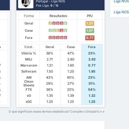
Liga NOS
Portugal - Liga NOS
Pos Liga.
9
/ 18
Liga NOS
Forma
Resultados
PPJ
Geral
1.25
E
D
D
D
V
Casa
1.67
V
V
E
D
V
Fora
0.77
D
D
D
D
D
a
Estat.
Geral
Casa
Fora
Vitória %
36%
47%
23%
1
MGJ
2.71
2.80
2.62
7
Marcaram
1.21
1.60
0.77
4
Sofreram
1.50
1.20
1.85
%
AM
43%
60%
23%
Clean
%
29%
27%
31%
Sheets
%
FTS
36%
20%
54%
7
xG
1.35
1.39
1.32
8
xGC
1.25
1.25
1.25
O que significam esses termos estatísticos? Consulte o Glossário