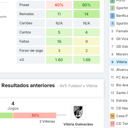
Porto
1
Posse
40%
60%
a
Sporti
2
Remates
11
14
Benfic
3
morim
Cartões
N/A
N/A
Sportin
4
Famali
5
Cantos
5
4
Gil Vic
6
Faltas
16
9
GD Esto
7
Foras-de-jogo
3
2
Moreir
8
xG
1.60
1.69
Vitória
9
Alverc
10
FC Aro
11
/ Resultados anteriores
Rio Av
12
- AVS Futebol x Vitória
Santa 
13
Estrel
14
4
Jogos
CD Nac
15
0%
50%
Casa P
16
2 Vitórias
CD Ton
17
Vitória Guimarães