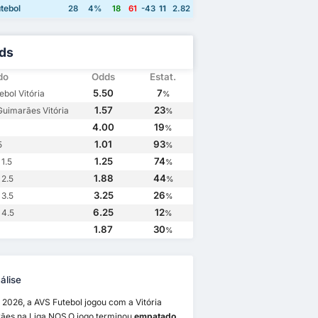
tebol
28
4%
18
61
-43
11
2.82
ds
do
Odds
Estat.
5.50
7
ebol Vitória
%
1.57
23
 Guimarães Vitória
%
4.00
19
%
1.01
93
5
%
1.25
74
1.5
%
1.88
44
 2.5
%
3.25
26
 3.5
%
6.25
12
 4.5
%
1.87
30
%
álise
 2026, a AVS Futebol jogou com a Vitória
ães na Liga NOS.O jogo terminou
empatado