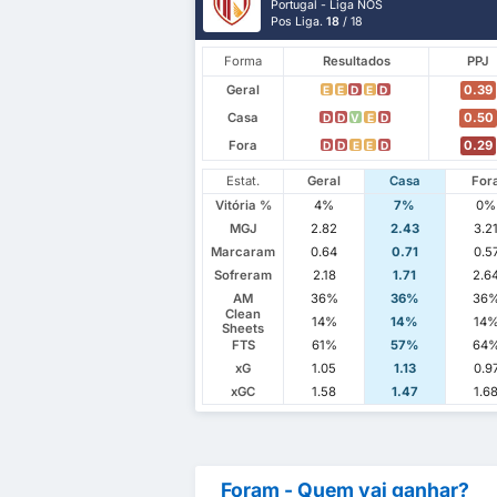
Portugal - Liga NOS
Pos Liga.
18
/ 18
Forma
Resultados
PPJ
Geral
0.39
E
E
D
E
D
Casa
0.50
D
D
V
E
D
Fora
0.29
D
D
E
E
D
Estat.
Geral
Casa
For
Vitória %
4%
7%
0%
MGJ
2.82
2.43
3.2
Marcaram
0.64
0.71
0.5
Sofreram
2.18
1.71
2.6
AM
36%
36%
36
Clean
14%
14%
14
Sheets
FTS
61%
57%
64
xG
1.05
1.13
0.9
xGC
1.58
1.47
1.6
Foram - Quem vai ganhar?