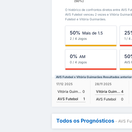
(50%)
O histórico de confrontos diretos entre AVS Fu
AVS Futebol venceu 2 vezes e Vitória Guimar
Futebol e Vitória Guimarães.
50%
25
Mais de 1.5
2 / 4 Jogos
1 / 4
0%
50
AM
0 / 4 Jogos
AVS 
AVS Futebol x Vitória Guimarães Resultados anterio
17/12 2025
28/11 2025
Vitória Guimarães
0
Vitória Guimarães
4
AVS Futebol
1
AVS Futebol
0
Todos os Prognósticos
- AVS Fu