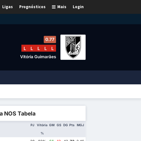
Ligas
Prognósticos
Mais
Login
0.77
L
L
L
L
L
Vitória Guimarães
ga NOS Tabela
PJ
Vitória
GM
GS
DG
Pts
MGJ
%