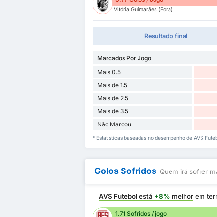
Vitória Guimarães (Fora)
Resultado final
Marcados Por Jogo
Mais 0.5
Mais de 1.5
Mais de 2.5
Mais de 3.5
Não Marcou
* Estatísticas baseadas no desempenho de AVS Futeb
Golos Sofridos
Quem irá sofrer ma
AVS Futebol
está
+8%
melhor
em ter
1.71 Sofridos / jogo