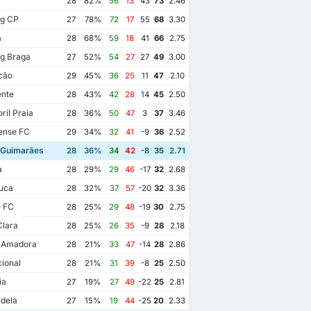
28
82%
56
13
43
73
2.46
ng CP
27
78%
72
17
55
68
3.30
a
28
68%
59
18
41
66
2.75
g Braga
27
52%
54
27
27
49
3.00
cão
29
45%
36
25
11
47
2.10
ente
28
43%
42
28
14
45
2.50
ril Praia
28
36%
50
47
3
37
3.46
ense FC
29
34%
32
41
-9
36
2.52
 Guimarães
28
36%
34
42
-8
35
2.71
a
28
29%
29
46
-17
32
2.68
uca
28
32%
37
57
-20
32
3.36
e FC
28
25%
29
48
-19
30
2.75
Clara
28
25%
26
35
-9
28
2.18
a Amadora
28
21%
33
47
-14
28
2.86
ional
28
21%
31
39
-8
25
2.50
ia
27
19%
27
49
-22
25
2.81
dela
27
15%
19
44
-25
20
2.33