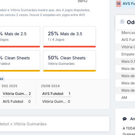
(50%)
AVS Fu
18
tebol e Vitória Guimarães mostra que, dos 4 jogos disputados,
ães venceu 2 vezes. Houve 0 empates em jogos entre AVS
Od
Merca
%
25%
Mais de 2.5
Mais de 3.5
AVS Fut
 Jogos
1 / 4 Jogos
Vitória
Empate
%
50%
Clean Sheets
Clean Sheets
Mais 0.
Futebol
Vitória Guimarães
Mais de 
Mais de
res
Mais de
1/02 2025
25/08 2024
Mais de
Vitória Guimarães
2
AVS Futebol
1
AM
AVS Futebol
0
Vitória Guimarães
0
An
tebol x Vitória Guimarães
A 11/04
Guimar