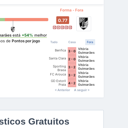
Forma - Fora
0.77
D
D
D
D
D
marães
está
+54%
melhor
mos de
Pontos por jogo
Tudo
Casa
Fora
Vitória
Benfica
3 - 0
Guimarães
Vitória
Santa Clara
2 - 0
Guimarães
Vitória
Sporting
3 - 2
Guimarães
Braga
Vitória
FC Arouca
3 - 2
Guimarães
GD Estoril
Vitória
4 - 2
Praia
Guimarães
Anterior
A seguir
ticos Gratuitos