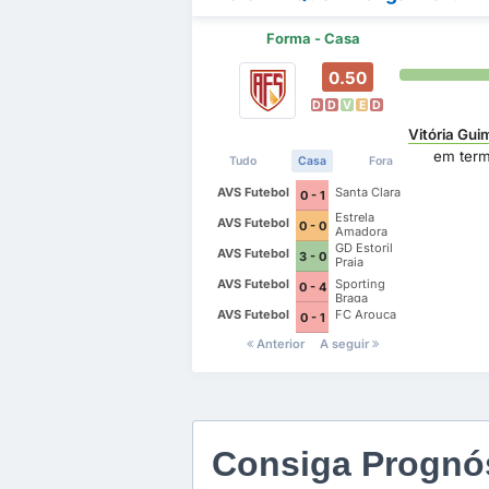
Forma - Casa
0.50
D
D
V
E
D
Vitória Gui
em ter
Tudo
Casa
Fora
AVS Futebol
Santa Clara
0 - 1
Estrela
AVS Futebol
0 - 0
Amadora
GD Estoril
AVS Futebol
3 - 0
Praia
AVS Futebol
Sporting
0 - 4
Braga
AVS Futebol
FC Arouca
0 - 1
Anterior
A seguir
Consiga Prognós