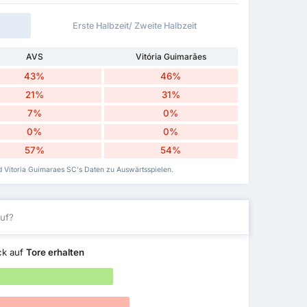
Erste Halbzeit/ Zweite Halbzeit
AVS
Vitória Guimarães
43%
46%
21%
31%
7%
0%
0%
0%
57%
54%
nd Vitoria Guimaraes SC's Daten zu Auswärtsspielen.
uf?
ck auf
Tore erhalten