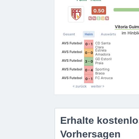
0.50
N
N
S
U
N
Vitoria Gui
im Hinbl
Gesamt
Heim
Auswärts
AVS Futebol
CD Santa
0 - 1
Clara
Estrela
AVS Futebol
0 - 0
Amadora
GD Estoril
AVS Futebol
3 - 0
Praia
AVS Futebol
Sporting
0 - 4
Braga
AVS Futebol
FC Arouca
0 - 1
zurück
weiter
Erhalte kostenlo
Vorhersagen