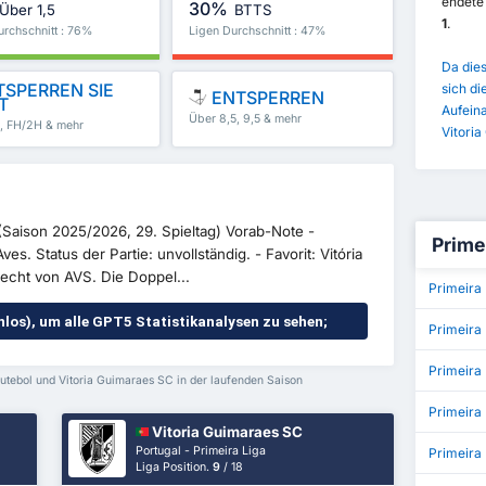
endet
30%
Über 1,5
BTTS
1
.
urchschnitt : 76%
Ligen Durchschnitt : 47%
Da dies
SPERREN SIE
sich di
ENTSPERREN
T
Aufein
Über 8,5, 9,5 & mehr
5, FH/2H & mehr
Vitori
(Saison 2025/2026, 29. Spieltag) Vorab-Note -
Primei
es. Status der Partie: unvollständig. - Favorit: Vitória
echt von AVS. Die Doppel...
Primeira 
enlos), um alle GPT5 Statistikanalysen zu sehen;
Primeira
Primeir
utebol und Vitoria Guimaraes SC in der laufenden Saison
Primeira
Vitoria Guimaraes SC
Portugal - Primeira Liga
Primeira 
Liga Position.
9
/ 18