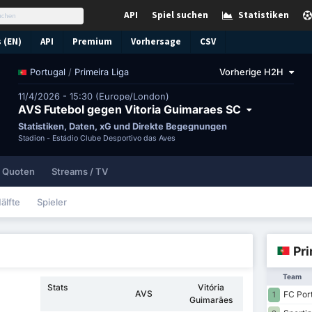
API
Spiel suchen
Statistiken
 (EN)
API
Premium
Vorhersage
CSV
/
Primeira Liga
Vorherige H2H
Portugal
11/4/2026 - 15:30 (Europe/London)
AVS Futebol gegen Vitoria Guimaraes SC
Statistiken, Daten, xG und Direkte Begegnungen
Stadion -
Estádio Clube Desportivo das Aves
Quoten
Streams / TV
älfte
Spieler
Pri
Team
Stats
Vitória
AVS
FC Por
1
Guimarães