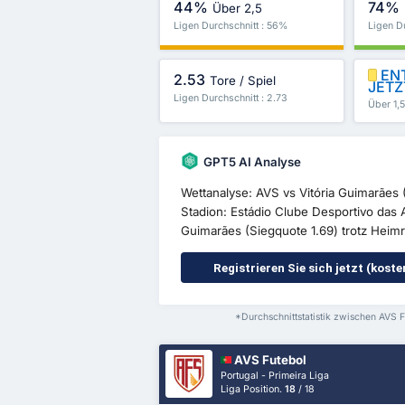
44%
74%
Über 2,5
Ligen Durchschnitt : 56%
Ligen D
ENT
2.53
Tore / Spiel
JETZ
Ligen Durchschnitt : 2.73
Über 1,
GPT5 AI Analyse
Wettanalyse: AVS vs Vitória Guimarães 
Stadion: Estádio Clube Desportivo das Av
Guimarães (Siegquote 1.69) trotz Heimr
Registrieren Sie sich jetzt (kost
*Durchschnittstatistik zwischen AVS F
AVS Futebol
Portugal - Primeira Liga
Liga Position.
18
/ 18