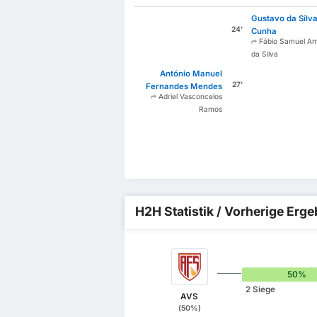
Gustavo da Silv
24'
Cunha
Fábio Samuel A
da Silva
António Manuel
27'
Fernandes Mendes
Adriel Vasconcelos
Ramos
H2H Statistik / Vorherige Erg
50%
2 Siege
AVS
(50%)