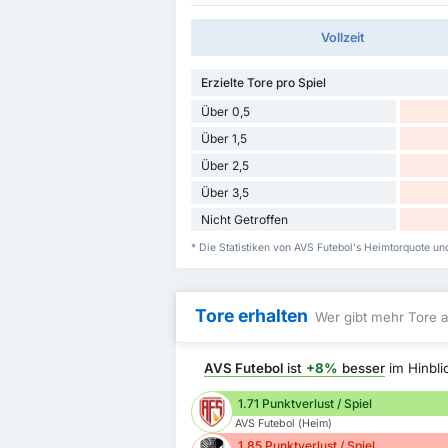
Vollzeit
Erzielte Tore pro Spiel
Über 0,5
Über 1,5
Über 2,5
Über 3,5
Nicht Getroffen
* Die Statistiken von AVS Futebol's Heimtorquote u
Tore erhalten
Wer gibt mehr Tore a
AVS Futebol
ist
+8%
besser
im Hinbli
1.71 Punktverlust / Spiel
AVS Futebol (Heim)
1.85 Punktverlust / Spiel