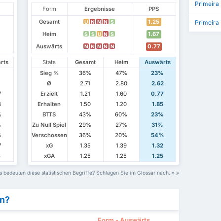
Primeira
Form
Ergebnisse
PPS
Gesamt
1.25
U
N
N
N
S
Primeira
Heim
1.67
S
S
U
N
S
Auswärts
0.77
N
N
N
N
N
rts
Stats
Gesamt
Heim
Auswärts
Sieg %
36%
47%
23%
1
Ø
2.71
2.80
2.62
7
Erzielt
1.21
1.60
0.77
4
Erhalten
1.50
1.20
1.85
%
BTTS
43%
60%
23%
%
Zu Null Spiel
29%
27%
31%
%
Verschossen
36%
20%
54%
7
xG
1.35
1.39
1.32
8
xGA
1.25
1.25
1.25
 bedeuten diese statistischen Begriffe? Schlagen Sie im Glossar nach.
en?
Form - Auswärts