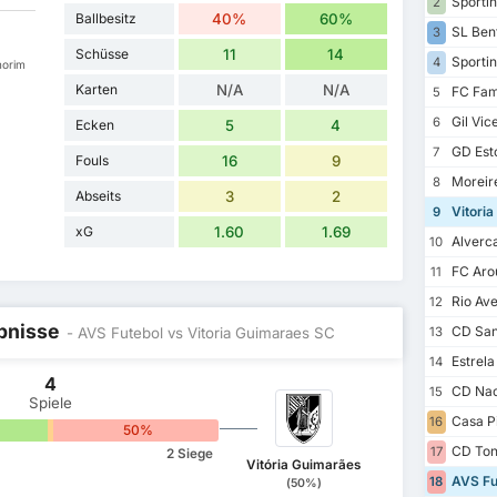
Sportin
2
Ballbesitz
40%
60%
a
SL Ben
3
Schüsse
11
14
Sportin
4
morim
Karten
N/A
N/A
FC Fam
5
Gil Vic
6
Ecken
5
4
GD Esto
7
Fouls
16
9
Moreir
8
Abseits
3
2
Vitori
9
xG
1.60
1.69
Alverc
10
FC Aro
11
Rio Av
12
ebnisse
CD San
- AVS Futebol vs Vitoria Guimaraes SC
13
Estrel
14
4
CD Nac
15
Spiele
Casa P
16
0%
50%
CD Ton
17
2 Siege
Vitória Guimarães
AVS Fu
18
(50%)