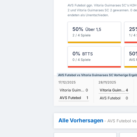
AVS Futebol ggn. Vitoria Guimaraes SC's H2H
2 und Vitoria Guimaraes SC 2 gewannen. 0 de
endeten als Unentschieden.
50%
25
Über 1,5
2 / 4 Spiele
1 / 4
0%
50
BTTS
0 / 4 Spiele
AVS 
AVS Futebol vs Vitoria Guimaraes SC Vorherige Erge
17/12/2025
28/11/2025
Vitoria Guimaraes SC
0
Vitoria Guimaraes SC
4
AVS Futebol
1
AVS Futebol
0
Alle Vorhersagen
- AVS Futebol vs