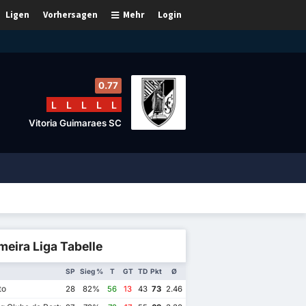
Ligen
Vorhersagen
Mehr
Login
0.77
L
L
L
L
L
Vitoria Guimaraes SC
meira Liga Tabelle
SP
Sieg %
T
GT
TD
Pkt
Ø
to
28
82%
56
13
43
73
2.46