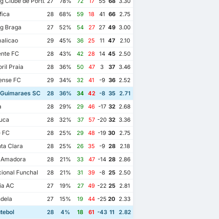
g Clube de Portugal
27
78%
72
17
55
68
3.30
fica
28
68%
59
18
41
66
2.75
g Braga
27
52%
54
27
27
49
3.00
alicao
29
45%
36
25
11
47
2.10
ente FC
28
43%
42
28
14
45
2.50
ril Praia
28
36%
50
47
3
37
3.46
ense FC
29
34%
32
41
-9
36
2.52
a Guimaraes SC
28
36%
34
42
-8
35
2.71
a
28
29%
29
46
-17
32
2.68
uca
28
32%
37
57
-20
32
3.36
e FC
28
25%
29
48
-19
30
2.75
ta Clara
28
25%
26
35
-9
28
2.18
a Amadora
28
21%
33
47
-14
28
2.86
ional Funchal
28
21%
31
39
-8
25
2.50
ia AC
27
19%
27
49
-22
25
2.81
dela
27
15%
19
44
-25
20
2.33
tebol
28
4%
18
61
-43
11
2.82