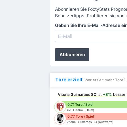
Abonnieren Sie FootyStats Prognos
Benutzertipps. Profitieren sie von 
Geben Sie Ihre E-Mail-Adresse e
Abbonieren
Tore erzielt
Wer erzielt mehr Tore?
Vitoria Guimaraes SC
ist
+8%
besser
0.71 Tore / Spiel
AVS Futebol (Heim)
0.77 Tore / Spiel
Vitoria Guimaraes SC (Auswärts)