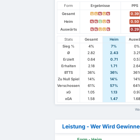
Form
Ergebnisse
PPS
Gesamt
0.39
U
U
N
U
N
Heim
0.50
N
N
S
U
N
Auswärts
0.29
N
N
U
U
N
Stats
Gesamt
Heim
Auswä
Sieg %
4%
7%
0%
Ø
2.82
2.43
3.2
Erzielt
0.64
0.71
0.5
Erhalten
2.18
1.71
2.6
BTTS
36%
36%
36
Zu Null Spiel
14%
14%
14
Verschossen
61%
57%
64
xG
1.05
1.13
0.9
xGA
1.58
1.47
1.6
Was
Leistung - Wer Wird Gewinn
Form - Heim