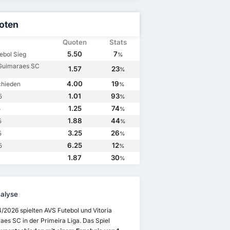
oten
Quoten
Stats
5.50
7
ebol Sieg
%
 Guimaraes SC
1.57
23
%
4.00
19
chieden
%
1.01
93
5
%
1.25
74
5
%
1.88
44
5
%
3.25
26
5
%
6.25
12
5
%
1.87
30
%
alyse
/2026 spielten AVS Futebol und Vitoria
es SC in der Primeira Liga. Das Spiel