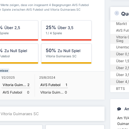
-Werte zeigen, dass von insgesamt 4 Begegnungen AVS Futebol
r Spiele zwischen AVS Futebol und Vitoria Guimaraes SC
Qu
Markt
%
25%
Über 2,5
Über 3,5
AVS Fut
 Spiele
1 / 4 Spiele
Vitoria
Sieg
Unents
%
50%
Zu Null Spiel
Zu Null Spiel
Über 0,
Futebol
Vitoria Guimaraes SC
Über 1,
Über 2,
bnisse
Über 3,
1/2/2025
25/8/2024
Über 4,
Vitoria Guimaraes SC
2
AVS Futebol
1
BTTS
AVS Futebol
0
Vitoria Guimaraes SC
0
An
 Vitoria Guimaraes SC
Am 11/4
Guimara