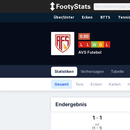
Über/Unter
Ecken
BTTS
Tennis
0.50
L
L
W
D
L
AVS Futebol
Statistiken
Vorhersagen
Tabelle
Gesamt
Tore
Ecken
Karten
H
Endergebnis
1
-
1
HZ
(1 - 1)