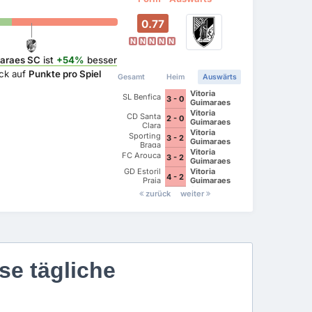
0.77
N
N
N
N
N
maraes SC
ist
+54%
besser
ick auf
Punkte pro Spiel
Gesamt
Heim
Auswärts
Vitoria
SL Benfica
3 - 0
Guimaraes
SC
Vitoria
CD Santa
2 - 0
Guimaraes
Clara
SC
Vitoria
Sporting
3 - 2
Guimaraes
Braga
SC
Vitoria
FC Arouca
3 - 2
Guimaraes
SC
GD Estoril
Vitoria
4 - 2
Praia
Guimaraes
SC
zurück
weiter
se tägliche