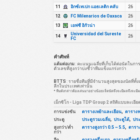
11
อิกซ์เทเปก แอธเลติก คลับ
26
12
FC Milenarios de Oaxaca
26
13
เอฟซี อิกัวน่า
26
Universidad del Sureste
14
26
FC
คำศัพท์
แต้มต่อเกม
: คะแนนเฉลี่ยที่เก็บได้ต่อนัดในกา
ตัวเลขที่สูงกว่าบ่งชี้ว่าทีมแข็งแกร่งกว่า
BTTS
: รายชื่อทีมที่มีจำนวนสูงสุดของนัดที่ทั
ลีกในประเทศเท่านั้น
* ทีมดังกล่าวต้องเล่นมาอย่างน้อยเจ็ดนัดจึงจะมีผลจึงจะมีผ
เม็กซิโก - Liga TDP Group 2 สถิติแบบละเอีย
การแข่งขัน
ตารางเหย้าและเยือน
,
ตารางฟ
ประตู
ประตูรวมเฉลี่ย
,
ประตูได้
,
ประ
สูงกว่า/ต่ำ
ตารางสูงกว่า 0.5 ~ 5.5
,
ตาราง
กว่า
อีก
ตารางครึ่งแรก
,
ตารางครึ่งหลั