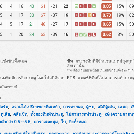
0.85
6
4
16
40
61
-21
22
W
L
L
L
W
15%
69
0.73
5
4
17
30
67
-37
19
L
L
L
D
L
19%
62
0.65
4
5
17
21
48
-27
17
L
L
L
L
L
15%
50
0.62
5
1
20
24
63
-39
16
8%
50
L
W
W
L
L
รแข่งขันทั้งหมด
ชีท
: ตารางทีมที่มีจำนวนแมตช์สูงสุด
ลีกเท่านั้น
* ทีมต้องเล่นอย่างน้อย 7 แมตช์ก่อนจึงจะผ่านก
้งสองทีมมีการยิงประตู โดยใช้สถิติจาก
FTS
: แมตช์ที่ทีมนี้ไม่สามารถทำประต
ลในตารางนี้ .
ด
อร์ม
,
ความได้เปรียบของทีมเหย้า
,
การทายผล
,
ผู้ชม
,
สถิติผู้เล่น
,
เสมอ
,
เ
ตูเสีย
,
คลีนชีท
,
ทั้งสองทีมทำประตู
,
ไม่สามารถทำประตู
,
xG (ความคาดหว
ต่ำกว่า 0.5 ~ 5.5
,
ตารางเตะมุม
,
ใบ
,
ยิงทั้งหมด
ง
,
ชนะหรือแพ้ในครึ่งแรก
,
มูลค่าตลาด
,
ชุดข้อมูลและการดาวน์โหลด Exc