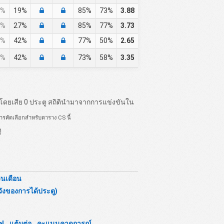
%
19%
85%
73%
3.88
%
27%
85%
77%
3.73
%
42%
77%
50%
2.65
%
42%
73%
58%
3.35
 โดยเสีย 0 ประตู สถิตินำมาจากการแข่งขันใน
ารคัดเลือกสำหรับตาราง CS นี้
ู
งินเดือน
ังของการได้ประตู)
el
,
แต้มต่อ
,
คะแนนคาดการณ์