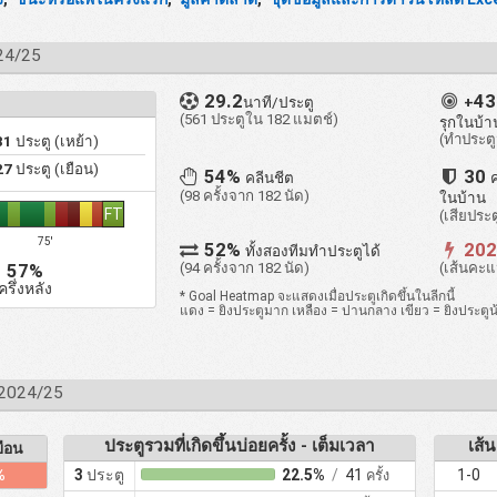
024/25
29.2
4
นาที/ประตู
+
(561 ประตูใน 182 แมตช์)
รุกในบ้า
(ทำประตู
81
ประตู (เหย้า)
27
ประตู (เยือน)
54%
30
คลีนชีต
(98 ครั้งจาก 182 นัด)
ในบ้าน
FT
(เสียประ
75'
52%
20
ทั้งสองทีมทำประตูได้
(94 ครั้งจาก 182 นัด)
(เส้นคะแ
57%
ครึ่งหลัง
* Goal Heatmap จะแสดงเมื่อประตูเกิดขึ้นในลีกนี้
แดง = ยิงประตูมาก เหลือง = ปานกลาง เขียว = ยิงประตูน
- 2024/25
ประตูรวมที่เกิดขึ้นบ่อยครั้ง - เต็มเวลา
เส้น
ือน
%
3
ประตู
22.5%
/
41
1-0
ครั้ง