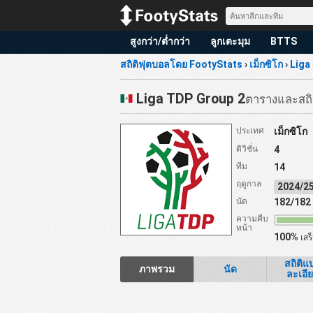
สูงกว่า/ต่ำกว่า
ลูกเตะมุม
BTTS
สถิติฟุตบอลโดย FootyStats
›
เม็กซิโก
›
Liga
Liga TDP Group 2
ตารางและสถิ
ประเทศ
เม็กซิโก
ดิวิชั่น
4
ทีม
14
ฤดูกาล
2024/
นัด
182/182
ความคืบ
หน้า
100%
เสร็
สถิติแ
ภาพรวม
นัด
ละเอี