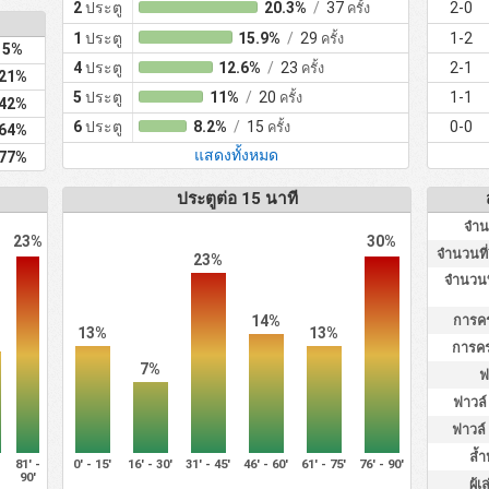
2
ประตู
20.3%
/
37
2-0
ครั้ง
1
ประตู
15.9%
/
29
1-2
ครั้ง
5%
4
ประตู
12.6%
/
23
2-1
ครั้ง
21%
5
ประตู
11%
/
20
1-1
ครั้ง
42%
6
ประตู
8.2%
/
15
0-0
ครั้ง
64%
แสดงทั้งหมด
77%
ประตูต่อ 15 นาที
จำนว
23%
30%
จำนวนที่ย
23%
จำนวนที
14%
การคร
13%
13%
การคร
7%
ฟ
ฟาวล์ 
ฟาวล์ 
ล้ำ
-
81' -
0' - 15'
16' - 30'
31' - 45'
46' - 60'
61' - 75'
76' - 90'
90'
ผู้