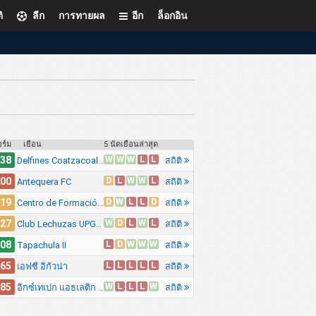
ิ
ลีก
การทายผล
อีก
ล็อกอิน
ร์ม
เยือน
5 นัดเยือนล่าสุด
W
W
W
L
L
.38
สถิติ
Delfines Coatzacoalcos
D
L
W
W
L
.00
สถิติ
Antequera FC
D
W
L
L
D
.19
สถิติ
Centro de Formación Chiapas Fútbol
W
D
L
W
L
.27
สถิติ
Club Lechuzas UPGCH
L
D
W
W
W
.08
สถิติ
Tapachula II
L
L
L
L
L
.65
สถิติ
เอฟซี อิกัวน่า
W
L
L
L
W
.85
สถิติ
อิกซ์เทเปก แอธเลติก คลับ