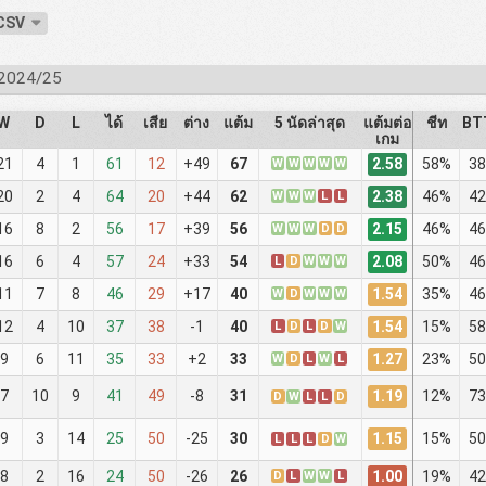
 CSV
- 2024/25
W
D
L
ได้
เสีย
ต่าง
แต้ม
5 นัดล่าสุด
แต้มต่อ
ชีท
BT
เกม
2.58
21
4
1
61
12
+49
67
W
W
W
W
W
58%
38
2.38
20
2
4
64
20
+44
62
W
W
W
L
L
46%
42
2.15
16
8
2
56
17
+39
56
W
W
W
D
D
46%
46
2.08
16
6
4
57
24
+33
54
L
D
W
W
W
50%
46
1.54
11
7
8
46
29
+17
40
W
D
W
W
W
35%
46
1.54
12
4
10
37
38
-1
40
L
D
L
D
W
15%
58
1.27
9
6
11
35
33
+2
33
W
D
L
W
L
23%
50
1.19
7
10
9
41
49
-8
31
12%
73
D
W
L
L
D
1.15
9
3
14
25
50
-25
30
15%
50
L
L
L
D
W
1.00
8
2
16
24
50
-26
26
D
L
W
W
L
19%
42