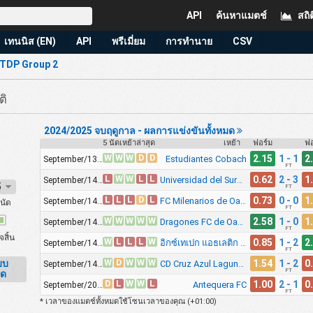
API
ค้นหาแมตช์
สถิต
เทนนิส (EN)
API
พรีเมี่ยม
การทำนาย
CSV
 TDP Group 2
ติ
2024/2025 จบฤดูกาล - ผลการแข่งขันทั้งหมด
5 นัดเหย้าล่าสุด
เหย้า
ฟอร์ม
ฟอ
W
W
W
D
D
2.15
1 - 1
2
Estudiantes Cobach
September/13, 9:30pm
FT
L
W
W
L
L
0.62
2 - 3
1
Universidad del Sureste FC
September/14, 8:00pm
25
FT
L
L
L
D
L
0.73
0 - 0
1
FC Milenarios de Oaxaca
September/14, 9:30pm
นัด
FT
W
W
W
W
W
2.58
1 - 0
1
Dragones FC de Oaxaca
September/14, 10:00pm
FT
จสิ้น
W
L
L
L
W
0.85
1 - 2
2
อิกซ์เทเปก แอธเลติก คลับ
September/14, 10:00pm
FT
W
D
W
W
W
1.54
1 - 2
0
บบ
CD Cruz Azul Lagunas
September/14, 11:00pm
FT
ยด
D
L
W
W
L
1.00
2 - 1
0
Antequera FC
September/20, 9:00pm
FT
* เวลาของแมตช์ทั้งหมดใช้โซนเวลาของคุณ (
+01:00
)