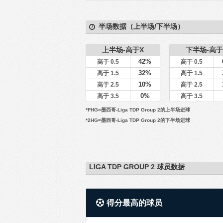
半场数据（上半场/下半场）
上半场-高于X
下半场-高于
42%
高于 0.5
高于 0.5
32%
高于 1.5
高于 1.5
10%
高于 2.5
高于 2.5
0%
高于 3.5
高于 3.5
*FHG=墨西哥-Liga TDP Group 2的上半场进球
*2HG=墨西哥-Liga TDP Group 2的下半场进球
LIGA TDP GROUP 2 球员数据
得分最高的球员