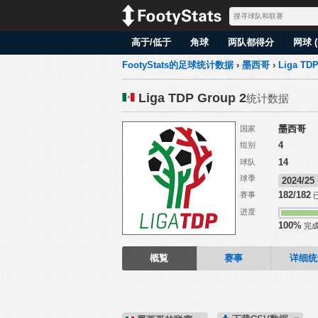
高于/低于
角球
两队都得分
网球 (
FootyStats的足球统计数据
›
墨西哥
›
Liga TDP
Liga TDP Group 2
统计数据
墨西哥
国家
4
组别
14
球队
球季
2024/2
182/182
赛事
进度
100%
完
概覧
赛事
详细统