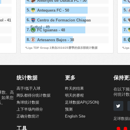
4.
4.
Alebrijes de Oaxaca FC - 50
5.
5.
Antequera FC - 50
6.
6.
l - 41
Centro de Formacion Chiapas
Futbol - 49
7.
7.
FC Iguanas - 48
8.
8.
Artesanos Bajos - 38
*Liga TDP Group 2来自2024/25赛季的俱乐部统计数据
*Li
统计数据
更多
保持更
高于/低于入球
昨天的结果
在以下频道
进球数、高
何统计数
两队都得分统计数据
明天的赛程
等。如果您
角球统计数据
足球数据API(JSON)
系。
上下半场均得分
预测
正确分数统计
English Site
足球数据由T
工具