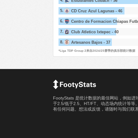
4.
Estudiantes Cobach - 56
5.
CD Cruz Azul Lagunas - 46
6.
Centro de Formacion Chiapas Futbo
7.
Club Atletico Ixtepec - 40
8.
Artesanos Bajos - 37
*Liga TDP Group 2来自2024/25赛季的俱乐部统计数据
FootyStats 是统计数据的最佳网站，例如
于2.5/低于2.5、HT/FT、动态场内统计等
有任何问题、想法或反馈，请随时与我们联