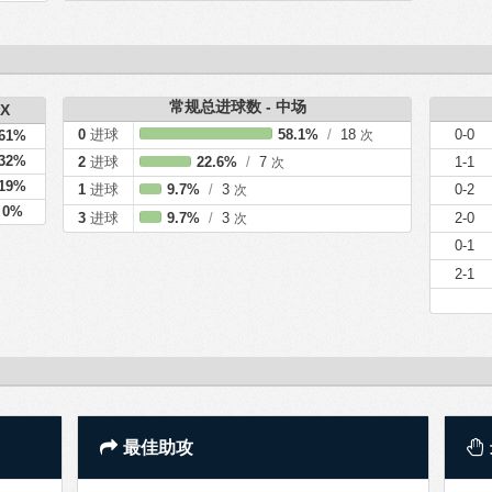
常规总进球数 - 中场
X
0
进球
58.1%
/
18
0-0
次
61%
32%
2
进球
22.6%
/
7
1-1
次
19%
1
进球
9.7%
/
3
0-2
次
0%
3
进球
9.7%
/
3
2-0
次
0-1
2-1
最佳助攻