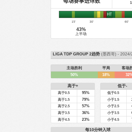
每场赛事进球数
1
HT
15'
30'
60'
43%
上半场
LIGA TDP GROUP 2趋势
(墨西哥) - 2024/
主场胜利
平局
客场
50%
18%
32
高于+
低于-
95%
高于0.5
低于0.5
79%
高于1.5
小于1.5
57%
高于2.5
小于2.5
36%
高于3.5
小于3.5
23%
高于4.5
小于4.5
每10分钟入球