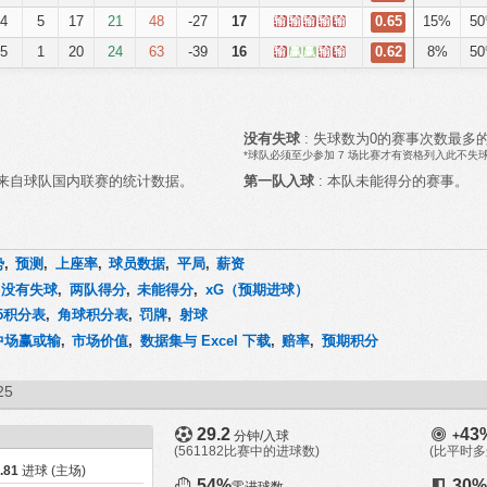
4
5
17
21
48
-27
17
15%
50
0.65
输
输
输
输
输
5
1
20
24
63
-39
16
8%
50
0.62
输
赢
赢
输
输
没有失球
: 失球数为0的赛事次数最
*球队必须至少参加 7 场比赛才有资格列入此不失
仅来自球队国内联赛的统计数据。
第一队入球
: 本队未能得分的赛事。
。
势
,
预测
,
上座率
,
球员数据
,
平局
,
薪资
没有失球
,
两队得分
,
未能得分
,
xG（预期进球）
.5积分表
,
角球积分表
,
罚牌
,
射球
中场赢或输
,
市场价值
,
数据集与 Excel 下载
,
赔率
,
预期积分
25
29.2
43
分钟/入球
+
(561182比赛中的进球数)
(比平时多
.81
进球 (主场)
54%
30
零进球数