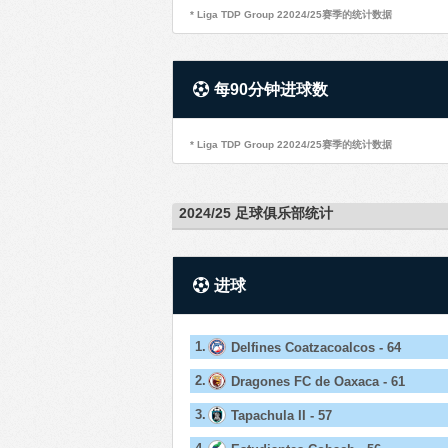
* Liga TDP Group 22024/25赛季的统计数据
每90分钟进球数
* Liga TDP Group 22024/25赛季的统计数据
2024/25 足球俱乐部统计
进球
1.
Delfines Coatzacoalcos - 64
2.
Dragones FC de Oaxaca - 61
3.
Tapachula II - 57