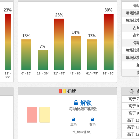
每
23%
30%
每场比
23%
每场比
占
14%
占
13%
13%
每
7%
每场比
每场比
81' -
0' - 15'
16' - 30'
31' - 45'
46' - 60'
61' - 75'
76' - 90'
90'
罚牌
高于 7
解锁
高于 8
每场比赛罚牌数
高于 9
高于 10
主场
客场
高于 11
*红牌=2张牌。
高于 12