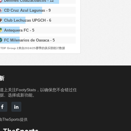
Delfines Coatzacoalcos - 12
CD Cruz Azul Lagunas - 9
Club Lechuzas UPGCH - 6
Antequera FC - 5
FC Milenarios de Oaxaca - 5
ga TDP Group 2来自2024/25赛季的俱乐部统计数据
新
上关注FootyStats，以确保您不会错过任
据、选择或新功能。
heSports提供