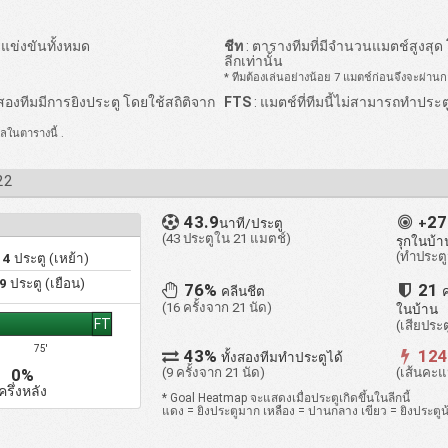
รแข่งขันทั้งหมด
ชีท
: ตารางทีมที่มีจำนวนแมตช์สูงสุด
ลีกเท่านั้น
* ทีมต้องเล่นอย่างน้อย 7 แมตช์ก่อนจึงจะผ่านก
้งสองทีมมีการยิงประตู โดยใช้สถิติจาก
FTS
: แมตช์ที่ทีมนี้ไม่สามารถทำประต
ลในตารางนี้ .
22
43.9
2
นาที/ประตู
+
(43 ประตูใน 21 แมตช์)
รุกในบ้า
(ทำประตู
14
ประตู (เหย้า)
.9
ประตู (เยือน)
76%
21
คลีนชีต
(16 ครั้งจาก 21 นัด)
ในบ้าน
FT
(เสียประ
75'
43%
12
ทั้งสองทีมทำประตูได้
(9 ครั้งจาก 21 นัด)
(เส้นคะแ
0%
ครึ่งหลัง
* Goal Heatmap จะแสดงเมื่อประตูเกิดขึ้นในลีกนี้
แดง = ยิงประตูมาก เหลือง = ปานกลาง เขียว = ยิงประตูน