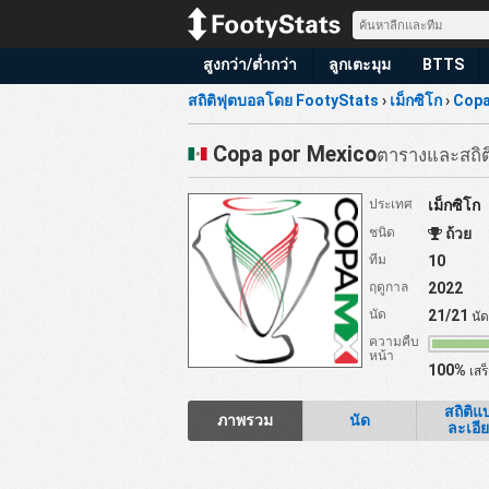
สูงกว่า/ต่ำกว่า
ลูกเตะมุม
BTTS
สถิติฟุตบอลโดย FootyStats
›
เม็กซิโก
›
Copa
Copa por Mexico
ตารางและสถิต
ประเทศ
เม็กซิโก
ชนิด
ถ้วย
ทีม
10
ฤดูกาล
2022
นัด
21/21
นัด
ความคืบ
หน้า
100%
เสร็
สถิติแ
ภาพรวม
นัด
ละเอี