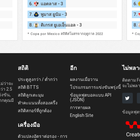
6.
แอตลาส - 3
6.
7.
พูมาส ยูนัม - 3
7.
8.
ติเกรส ยูเอเอ็นแอล - 3
8.
* Copa por Mexico สถิติสโมสรจากฤดูกาล 2022
* Co
สถิติ
อีก
ไม่พลา
ประตูสูงกว่า / ต่ำกว่า
ผลงานเมื่อวาน
ติดตาม Fo
ไม่ว่าจะ
จะไม่พลา
สถิติ BTTS
โปรแกรมการแข่งขันพรุ่งนี้
ว่า 2.5
่งขัน,
สถิติลูกเตะมุม
ข้อมูลฟุตบอลแบบ API
(JSON)
ากคุณมี
ทำคะแนนทั้งสองครึ่ง
การทายผล
สถิติสกอร์ที่ถูกต้อง
ข้อมูลฟุ
English Site
เครื่องมือ
ตัวแปลงอัตราต่อรอง - การ