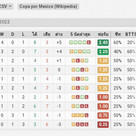
 CSV
Copa por Mexico (Wikipedia)
 2022
W
D
L
ได้
เสีย
ต่าง
5 นัดล่าสุด
ฟอร์ม
ชีท
BTT
2.40
4
0
1
8
3
+5
W
W
W
W
L
60%
20
%
2.20
3
2
0
7
3
+4
D
W
D
W
W
40%
60
%
1.25
1
2
1
4
3
+1
D
L
D
W
50%
50
%
1.25
1
2
1
3
3
0
D
W
L
D
50%
50
%
1.25
1
2
1
3
4
-1
D
L
D
W
25%
50
%
1.25
1
2
1
4
7
-3
D
L
W
D
25%
50
%
1.00
1
1
2
2
3
-1
D
L
W
L
25%
25
%
1.00
1
1
2
6
7
-1
D
W
L
L
25%
50
%
0.75
0
3
1
3
4
-1
D
D
D
L
50%
25
%
0.25
0
1
3
3
6
-3
D
L
L
L
25%
50
%