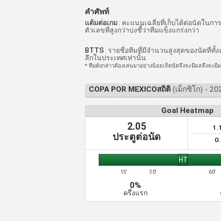
คำศัพท์
แต้มต่อเกม
: คะแนนเฉลี่ยที่เก็บได้ต่อนัดในกา
ตัวเลขที่สูงกว่าบ่งชี้ว่าทีมแข็งแกร่งกว่า
BTTS
: รายชื่อทีมที่มีจำนวนสูงสุดของนัดที่ทั
ลีกในประเทศเท่านั้น
* ทีมดังกล่าวต้องเล่นมาอย่างน้อยเจ็ดนัดจึงจะมีผลจึงจะมีผ
COPA POR MEXICOสถิติ
(เม็กซิโก) - 20
Goal Heatmap
2.05
1.
ประตูต่อนัด
0
HT
15'
30'
60'
0%
ครึ่งแรก