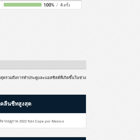
100%
/
4
ครั้ง
ูงสุดรวมถึงการทำประตูและแอสซิสต์ที่เกิดขึ้นในช่วง
คลีนชีทสูงสุด
ิติจากฤดูกาล 2022 ของ Copa por Mexico