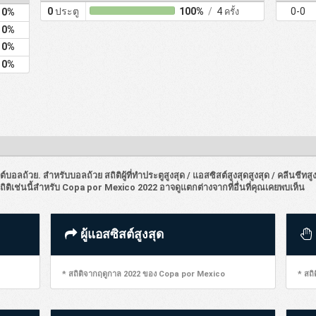
0
ประตู
100%
/
4
0-0
ครั้ง
0%
0%
0%
0%
ลถ้วย. สำหรับบอลถ้วย สถิติผู้ที่ทำประตูสูงสุด / แอสซิสต์สูงสุดสูงสุด / คลีนชีทส
ถิติเช่นนี้สำหรับ Copa por Mexico 2022 อาจดูแตกต่างจากที่อื่นที่คุณเคยพบเห็น
ผู้แอสซิสต์สูงสุด
* สถิติจากฤดูกาล 2022 ของ Copa por Mexico
* สถ