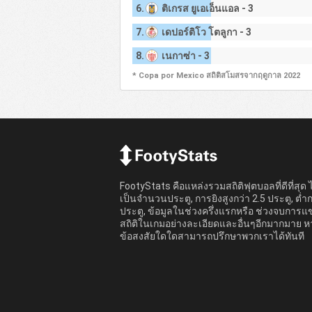
6.
ติเกรส ยูเอเอ็นแอล - 3
7.
เดปอร์ติโว โตลูกา - 3
8.
เนกาซ่า - 3
* Copa por Mexico สถิติสโมสรจากฤดูกาล 2022
FootyStats คือแหล่งรวมสถิติฟุตบอลที่ดีที่สุด 
เป็นจำนวนประตู, การยิงสูงกว่า 2.5 ประตู, ต่ำก
ประตู, ข้อมูลในช่วงครึ่งแรกหรือ ช่วงจบการแข
สถิติในเกมอย่างละเอียดและอื่นๆอีกมากมาย ห
ข้อสงสัยใดใดสามารถปรึกษาพวกเราได้ทันที