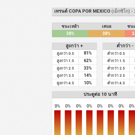
เทรนด์ COPA POR MEXICO
(เม็กซิโก) -
ชนะเหย้า
เสมอ
ชนะ
38%
38%
2
สูงกว่า +
ต่ำกว่า -
81%
สูงกว่า 0.5
ต่ำกว่า 0.5
62%
สูงกว่า 1.5
ต่ำกว่า 1.5
33%
สูงกว่า 2.5
ต่ำกว่า 2.5
14%
สูงกว่า 3.5
ต่ำกว่า 3.5
10%
สูงกว่า 4.5
ต่ำกว่า 4.5
ประตูต่อ 10 นาที
0%
0%
0%
0%
0%
0%
0%
0%