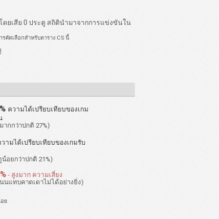
 โดยเสีย 0 ประตู สถิตินำมาจากการแข่งขันใน
ารคัดเลือกสำหรับตาราง CS นี้
ู
7%
ความได้เปรียบเทียบของเกม
น
มากกว่าปกติ 27%)
ความได้เปรียบเทียบของเกมรับ
ตูน้อยกว่าปกติ 21%)
4%
- สูงมาก ความเสี่ยง
นนแทบคาดเดาไม่ได้อย่างยิ่ง)
้อย