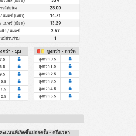
35%
องบอล (เยือน)
28.00
าวล์ต่อนัด
14.71
/ แมตช์ (เหย้า)
13.29
/ แมทช์ (เยือน)
2.57
หน้า / แมตช์
1
เล่นมีส่วนร่วม
สูงกว่า - การ์ด
งกว่า - มุม
สูงกว่า 0.5
 7.5
สูงกว่า 1.5
 8.5
สูงกว่า 2.5
 9.5
สูงกว่า 3.5
10.5
สูงกว่า 4.5
11.5
สูงกว่า 5.5
12.5
คะแนนที่เกิดขึ้นบ่อยครั้ง - ครึ่งเวลา