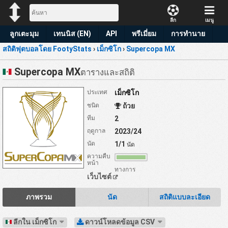
ลีก
เมนู
ลูกเตะมุม
เทนนิส (EN)
API
พรีเมี่ยม
การทำนาย
สถิติฟุตบอลโดย FootyStats
›
เม็กซิโก
›
Supercopa MX
Supercopa MX
ตารางและสถิติ
ประเทศ
เม็กซิโก
ชนิด
ถ้วย
ทีม
2
ฤดูกาล
2023/24
นัด
1/1
นัด
ความคืบ
หน้า
ทางการ
เว็บไซต์
ภาพรวม
นัด
สถิติแบบละเอียด
ลีกใน เม็กซิโก
ดาวน์โหลดข้อมูล CSV