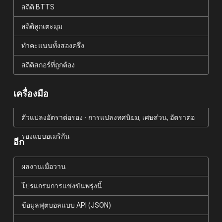
สถิติ BTTS
สถิติลูกเตะมุม
ทำคะแนนทั้งสองครึ่ง
สถิติสกอร์ที่ถูกต้อง
เครื่องมือ
ตัวแปลงอัตราต่อรอง - การแปลงทศนิยม, เศษส่วน, อัตราต่อ
รองแบบอเมริกัน
อีก
ผลงานเมื่อวาน
โปรแกรมการแข่งขันพรุ่งนี้
ข้อมูลฟุตบอลแบบ API (JSON)