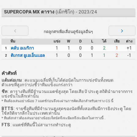
SUPERCOPA MX ตาราง
(เม็กซิโก) - 2023/24
กดลูกศรเพื่อเลื่อนดูข้อมูลอื่นๆ
ทีม
แข่ง
W
D
L
ได้
เสีย
ต่าง
คลับ อเมริกา
1
1
0
0
2
1
+1
1
ติเกรส ยูเอเอ็นแอล
1
0
0
1
1
2
-1
2
คำศัพท์
แต้มต่อเกม
: คะแนนเฉลี่ยที่เก็บได้ต่อนัดในการแข่งขันทั้งหมด
ตัวเลขที่สูงกว่าบ่งชี้ว่าทีมแข็งแกร่งกว่า
ชีท
: ตารางทีมที่มีจำนวนแมตช์สูงสุด โดยเสีย 0 ประตู สถิตินำมาจากการ
แข่งขันในลีกเท่านั้น
* ทีมต้องเล่นอย่างน้อย 7 แมตช์ก่อนจึงจะผ่านการคัดเลือกสำหรับตาราง CS นี้
BTTS
: รายชื่อทีมที่มีจำนวนสูงสุดของนัดที่ทั้งสองทีมมีการยิงประตู โดย
ใช้สถิติจากลีกในประเทศเท่านั้น
* ทีมดังกล่าวต้องเล่นมาอย่างน้อยเจ็ดนัดจึงจะมีผลจึงจะมีผลในตารางนี้ .
FTS
: แมตช์ที่ทีมนี้ไม่สามารถทำประตู