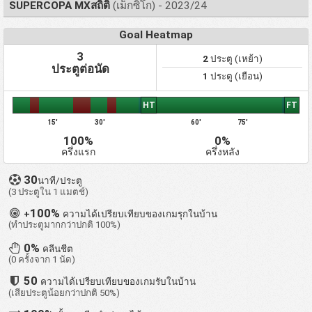
SUPERCOPA MXสถิติ
(เม็กซิโก) - 2023/24
Goal Heatmap
3
2
ประตู (เหย้า)
ประตูต่อนัด
1
ประตู (เยือน)
HT
FT
15'
30'
60'
75'
100%
0%
ครึ่งแรก
ครึ่งหลัง
30
นาที/ประตู
(3 ประตูใน 1 แมตช์)
100%
+
ความได้เปรียบเทียบของเกมรุกในบ้าน
(ทำประตูมากกว่าปกติ 100%)
0%
คลีนชีต
(0 ครั้งจาก 1 นัด)
50
ความได้เปรียบเทียบของเกมรับในบ้าน
(เสียประตูน้อยกว่าปกติ 50%)