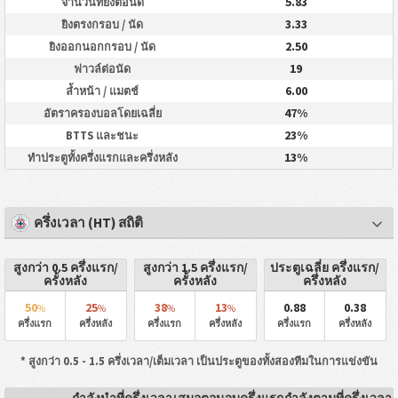
5.83
จำนวนที่ยิงต่อนัด
3.33
ยิงตรงกรอบ / นัด
2.50
ยิงออกนอกกรอบ / นัด
19
ฟาวล์ต่อนัด
6.00
ล้ำหน้า / แมตช์
47%
อัตราครองบอลโดยเฉลี่ย
23%
BTTS และชนะ
13%
ทำประตูทั้งครึ่งแรกและครึ่งหลัง
ครึ่งเวลา (HT) สถิติ
สูงกว่า 0.5 ครึ่งแรก/
สูงกว่า 1.5 ครึ่งแรก/
ประตูเฉลี่ย ครึ่งแรก/
ครั้งหลัง
ครั้งหลัง
ครึ่งหลัง
50
25
38
13
0.88
0.38
%
%
%
%
ครึ่งแรก
ครึ่งหลัง
ครึ่งแรก
ครึ่งหลัง
ครึ่งแรก
ครึ่งหลัง
* สูงกว่า 0.5 - 1.5 ครึ่งเวลา/เต็มเวลา เป็นประตูของทั้งสองทีมในการแข่งขัน
กำลังนำที่ครึ่งเวลา
เสมอตอนจบครึ่งแรก
กำลังตามที่ครึ่งเวลา