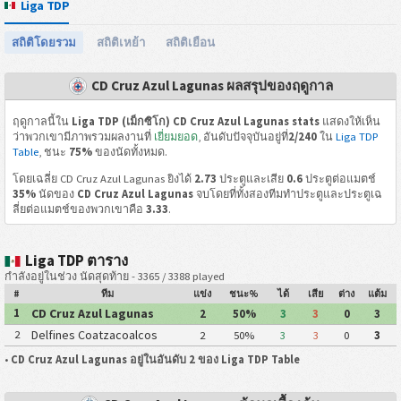
Liga TDP
สถิติโดยรวม
สถิติเหย้า
สถิติเยือน
CD Cruz Azul Lagunas ผลสรุปของฤดูกาล
ฤดูกาลนี้ใน
Liga TDP (เม็กซิโก) CD Cruz Azul Lagunas stats
แสดงให้เห็น
ว่าพวกเขามีภาพรวมผลงานที่
เยี่ยมยอด
, อันดับปัจจุบันอยู่ที่
2/240
ใน
Liga TDP
Table
, ชนะ
75%
ของนัดทั้งหมด.
โดยเฉลี่ย CD Cruz Azul Lagunas ยิงได้
2.73
ประตูและเสีย
0.6
ประตูต่อแมตช์
35%
นัดของ
CD Cruz Azul Lagunas
จบโดยที่ทั้งสองทีมทำประตูและประตูเฉ
ลี่ยต่อแมตช์ของพวกเขาคือ
3.33
.
Liga TDP ตาราง
กำลังอยู่ในช่วง นัดสุดท้าย - 3365 / 3388 played
#
ทีม
แข่ง
ชนะ%
ได้
เสีย
ต่าง
แต้ม
CD Cruz Azul Lagunas
1
2
50%
3
3
0
3
Delfines Coatzacoalcos
2
2
50%
3
3
0
3
•
CD Cruz Azul Lagunas อยู่ในอันดับ 2 ของ Liga TDP Table