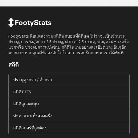
FootyStats คือแหล่งรวมสถิติฟุตบอลที่ดีที่สุด ไม่ว่าจะเป็นจำนวน
ประตู, การยิงสูงกว่า 2.5 ประตู, ต่ำกว่า 2.5 ประตู, ข้อมูลในช่วงครึ่ง
แรกหรือ ช่วงจบการแข่งขัน, สถิติในเกมอย่างละเอียดและอื่นๆอีก
มากมาย หากคุณมีข้อสงสัยใดใดสามารถปรึกษาพวกเราได้ทันที
สถิติ
ประตูสูงกว่า / ต่ำกว่า
สถิติ BTTS
สถิติลูกเตะมุม
ทำคะแนนทั้งสองครึ่ง
สถิติสกอร์ที่ถูกต้อง