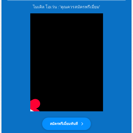
ไมเคิล โอเว่น : 'คุณควรสมัครพรีเมี่ยม'
สมัครพรีเมี่ยมทันที