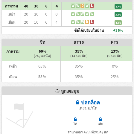
40
30
6
4
W
W
D
W
L
ภาพรวม
2.40
20
20
0
0
W
W
W
W
W
เหย้า
3.00
20
10
6
4
W
W
W
D
L
เยือน
1.80
+36%
ข้อได้เปรียบในบ้าน
ชีท
BTTS
FTS
60%
35%
13%
ภาพรวม
(24 / 40 นัด)
(14 / 40 นัด)
(5 / 40 นัด)
65%
35%
0%
เหย้า
55%
35%
25%
เยือน
ลูกเตะมุม
ปลดล็อค
เตะมุม/นัด
ได้
เสีย
จำนวนลูกเตะมุมทั้งหมด / นัด