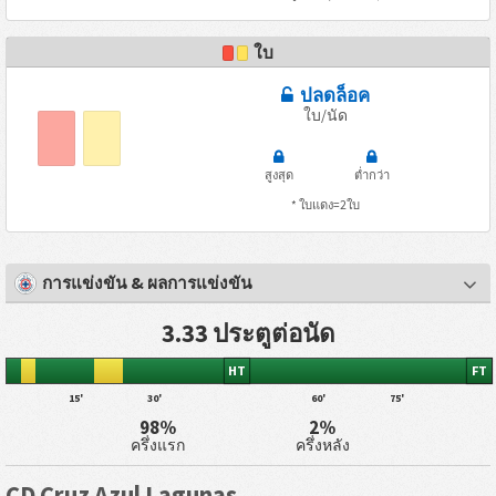
ใบ
ปลดล็อค
ใบ/นัด
สูงสุด
ต่ำกว่า
* ใบแดง=2ใบ
การแข่งขัน & ผลการแข่งขัน
3.33 ประตูต่อนัด
HT
FT
15'
30'
60'
75'
98%
2%
ครึ่งแรก
ครึ่งหลัง
CD Cruz Azul Lagunas