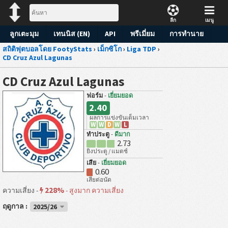
ลีก
เมนู
ลูกเตะมุม
เทนนิส (EN)
API
พรีเมี่ยม
การทำนาย
สถิติฟุตบอลโดย FootyStats
›
เม็กซิโก
›
Liga TDP
›
CD Cruz Azul Lagunas
CD Cruz Azul Lagunas
ฟอร์ม
-
เยี่ยมยอด
2.40
ผลการแข่งขันเต็มเวลา
W
W
D
W
L
ทำประตู
-
ดีมาก
2.73
ยิงประตู / แมตช์
เสีย
-
เยี่ยมยอด
0.60
เสียต่อนัด
228%
ความเสี่ยง -
-
สูงมาก ความเสี่ยง
ฤดูกาล :
2025/26