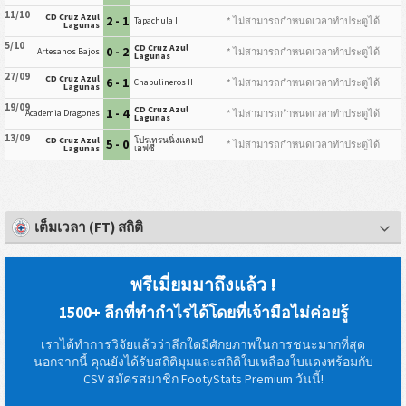
11/10
CD Cruz Azul
2 - 1
* ไม่สามารถกำหนดเวลาทำประตูได้
Tapachula II
Lagunas
5/10
CD Cruz Azul
0 - 2
* ไม่สามารถกำหนดเวลาทำประตูได้
Artesanos Bajos
Lagunas
27/09
CD Cruz Azul
6 - 1
* ไม่สามารถกำหนดเวลาทำประตูได้
Chapulineros II
Lagunas
19/09
CD Cruz Azul
1 - 4
* ไม่สามารถกำหนดเวลาทำประตูได้
Academia Dragones
Lagunas
13/09
CD Cruz Azul
โปรเทรนนิ่งแคมป์
5 - 0
* ไม่สามารถกำหนดเวลาทำประตูได้
Lagunas
เอฟซี
เต็มเวลา (FT) สถิติ
พรีเมี่ยมมาถึงแล้ว !
1500+ ลีกที่ทำกำไรได้โดยที่เจ้ามือไม่ค่อยรู้
เราได้ทำการวิจัยแล้วว่าลีกใดมีศักยภาพในการชนะมากที่สุด
นอกจากนี้ คุณยังได้รับสถิติมุมและสถิติใบเหลืองใบแดงพร้อมกับ
CSV สมัครสมาชิก FootyStats Premium วันนี้!