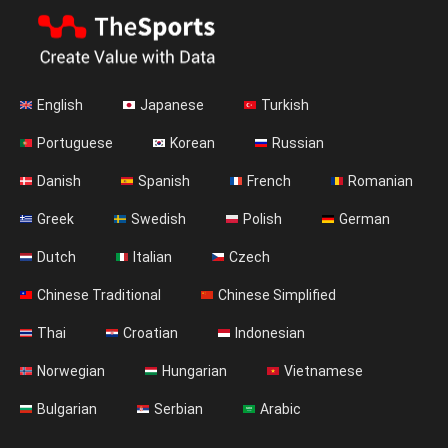
English
Japanese
Turkish
Portuguese
Korean
Russian
Danish
Spanish
French
Romanian
Greek
Swedish
Polish
German
Dutch
Italian
Czech
Chinese Traditional
Chinese Simplified
Thai
Croatian
Indonesian
Norwegian
Hungarian
Vietnamese
Bulgarian
Serbian
Arabic