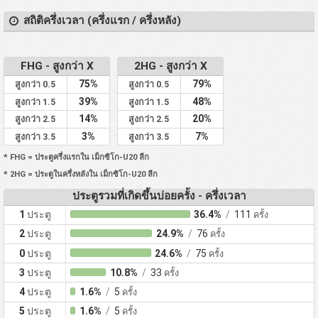
สถิติครึ่งเวลา (ครึ่งแรก / ครึ่งหลัง)
FHG - สูงกว่า X
2HG - สูงกว่า X
75%
79%
สูงกว่า 0.5
สูงกว่า 0.5
39%
48%
สูงกว่า 1.5
สูงกว่า 1.5
14%
20%
สูงกว่า 2.5
สูงกว่า 2.5
3%
7%
สูงกว่า 3.5
สูงกว่า 3.5
* FHG = ประตูครึ่งแรกใน เม็กซิโก-U20 ลีก
* 2HG = ประตูในครึ่งหลังใน เม็กซิโก-U20 ลีก
ประตูรวมที่เกิดขึ้นบ่อยครั้ง - ครึ่งเวลา
1
ประตู
36.4%
/
111
ครั้ง
2
ประตู
24.9%
/
76
ครั้ง
0
ประตู
24.6%
/
75
ครั้ง
3
ประตู
10.8%
/
33
ครั้ง
4
ประตู
1.6%
/
5
ครั้ง
5
ประตู
1.6%
/
5
ครั้ง