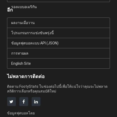
รองแบบอเมริกัน
อีก
ผลงานเมื่อวาน
โปรแกรมการแข่งขันพรุ่งนี้
ข้อมูลฟุตบอลแบบ API (JSON)
การทายผล
English Site
ไม่พลาดการติดต่อ
ติดตาม FootyStats ในช่องต่อไปนี้เพื่อให้แน่ใจว่าคุณจะไม่พลาด
สถิติการเลือกหรือคุณสมบัติใหม่
ข้อมูลฟุตบอลโดย