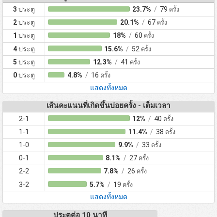
3
ประตู
23.7%
/
79
ครั้ง
2
ประตู
20.1%
/
67
ครั้ง
1
ประตู
18%
/
60
ครั้ง
4
ประตู
15.6%
/
52
ครั้ง
5
ประตู
12.3%
/
41
ครั้ง
0
ประตู
4.8%
/
16
ครั้ง
แสดงทั้งหมด
เส้นคะแนนที่เกิดขึ้นบ่อยครั้ง - เต็มเวลา
2-1
12%
/
40
ครั้ง
1-1
11.4%
/
38
ครั้ง
1-0
9.9%
/
33
ครั้ง
0-1
8.1%
/
27
ครั้ง
2-2
7.8%
/
26
ครั้ง
3-2
5.7%
/
19
ครั้ง
แสดงทั้งหมด
ประตูต่อ 10 นาที