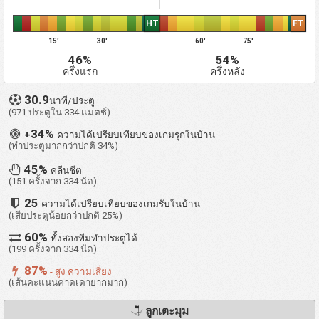
HT
FT
15'
30'
60'
75'
46%
54%
ครึ่งแรก
ครึ่งหลัง
30.9
นาที/ประตู
(971 ประตูใน 334 แมตช์)
34%
+
ความได้เปรียบเทียบของเกมรุกในบ้าน
(ทำประตูมากกว่าปกติ 34%)
45%
คลีนชีต
(151 ครั้งจาก 334 นัด)
25
ความได้เปรียบเทียบของเกมรับในบ้าน
(เสียประตูน้อยกว่าปกติ 25%)
60%
ทั้งสองทีมทำประตูได้
(199 ครั้งจาก 334 นัด)
87%
- สูง ความเสี่ยง
(เส้นคะแนนคาดเดายากมาก)
ลูกเตะมุม