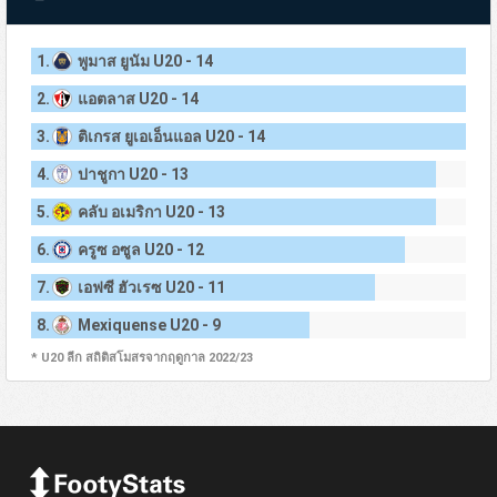
1.
พูมาส ยูนัม U20 - 14
2.
แอตลาส U20 - 14
3.
ติเกรส ยูเอเอ็นแอล U20 - 14
4.
ปาชูกา U20 - 13
5.
คลับ อเมริกา U20 - 13
6.
ครูซ อซูล U20 - 12
7.
เอฟซี ฮัวเรซ U20 - 11
8.
Mexiquense U20 - 9
* U20 ลีก สถิติสโมสรจากฤดูกาล 2022/23