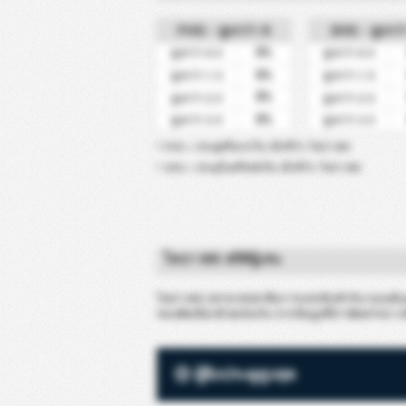
FHG - สูงกว่า X
2HG - สูงกว่
0%
สูงกว่า 0.5
สูงกว่า 0.5
0%
สูงกว่า 1.5
สูงกว่า 1.5
0%
สูงกว่า 2.5
สูงกว่า 2.5
0%
สูงกว่า 3.5
สูงกว่า 3.5
* FHG = ประตูครึ่งแรกใน เม็กซิโก-โคปา MX
* 2HG = ประตูในครึ่งหลังใน เม็กซิโก-โคปา MX
โคปา MX สถิติผู้เล่น
โคปา MX 2019/2020 คือการแข่งขันทัวร์นาเมนต์บอลถ้
รอบคัดเลือกด้วยเช่นกัน จากข้อมูลที่เราคัดสรรมา ส
ผู้ยิงประตูสูงสุด