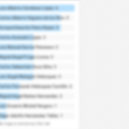
Luis Alberto Cárdenas López 6
Carlos Alberto Higuera de los Ríos 5
Enrique Eduardo Palos Reyes 5
Carlos Acevedo López 3
Luis Manuel García Palomera 3
Miguel Ángel Fraga Licona 3
Carlos Sebastián Sosa Silva 3
Luis Ángel Malagón Velázquez 3
Carlos Fernando Velázquez Castillo 2
Miguel Angel Nuñez Hernandez 2
Luis Ernesto Michel Vergara 1
Edgar Adolfo Hernández Tellez 1
ิติจากฤดูกาล 2019/20 ของ โคปา MX