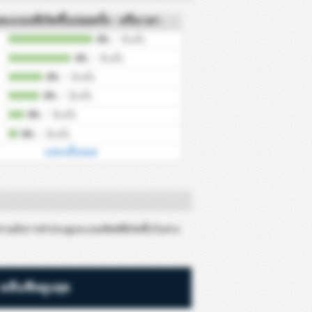
คะแนนที่เกิดขึ้นบ่อยครั้ง - ครึ่งเวลา
0%
/
0
ครั้ง
0%
/
0
ครั้ง
0%
/
0
ครั้ง
0%
/
0
ครั้ง
0%
/
0
ครั้ง
0%
/
0
ครั้ง
แสดงทั้งหมด
ุดรวมถึงการทำประตูและแอสซิสต์ที่เกิดขึ้นในช่วง
คลีนชีทสูงสุด