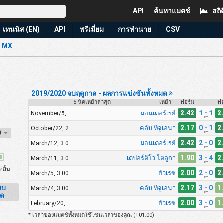
API
ค้นหาแมตช์
สถิต
เทนนิส (EN)
API
พรีเมี่ยม
การทำนาย
CSV
า MX
2019/2020 จบฤดูกาล - ผลการแข่งขันทั้งหมด
5 นัดเหย้าล่าสุด
เหย้า
ฟอร์ม
ฟอ
2.42
1 - 1
2
มอนเตอร์เรย์
November/5, 2:36am
FT
2.17
0 - 1
2
คลับ ทิจูเอน่า
October/22, 2:06am
20
FT
2.42
2 - 0
2
มอนเตอร์เรย์
March/12, 3:00am
FT
1.90
3 - 4
2
เดปอร์ติโว โตลูกา
March/11, 3:00am
FT
จสิ้น
2.00
2 - 0
2
ฮัวเรซ
March/5, 3:00am
FT
2.17
3 - 0
1
บบ
คลับ ทิจูเอน่า
March/4, 3:00am
FT
ยด
2.00
3 - 0
1
ฮัวเรซ
February/20, 3:10am
FT
* เวลาของแมตช์ทั้งหมดใช้โซนเวลาของคุณ (
+01:00
)