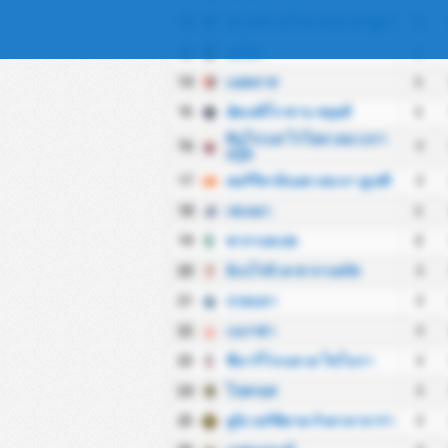
12
คาเฟตาเลโรส เด ตาปาชูล่า
6
13
เมริดา
6
14
แอตลาส
6
15
อัตเลติโก ซาน หลุยส์
6
ติบูโรเนส โรโฮส เดอ เบรา
16
4
ครูซ
17
คอร์รีคามินอส เดอ ลา ยูเอที
4
18
เซเลยา
6
19
ซากาเตเปค
8
20
มิเนโร่ส์ เด ซากาเตกัส
4
21
ปวยบลา
4
22
เนกาซ่า
4
23
ซีมาร์โรเนส เด โซโนรา
4
24
โปตรอส
4
25
ยูนิเวอร์ซิดาด กัวดาลาจาร่า
4