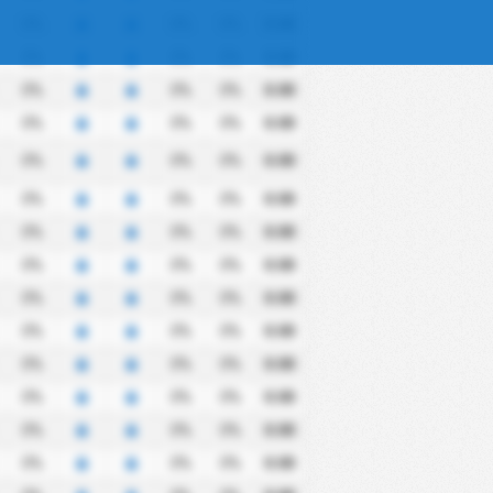
0%
0%
0%
0.00
0%
0%
0%
0.00
0%
0%
0%
0.00
0%
0%
0%
0.00
0%
0%
0%
0.00
0%
0%
0%
0.00
0%
0%
0%
0.00
0%
0%
0%
0.00
0%
0%
0%
0.00
0%
0%
0%
0.00
0%
0%
0%
0.00
0%
0%
0%
0.00
0%
0%
0%
0.00
0%
0%
0%
0.00