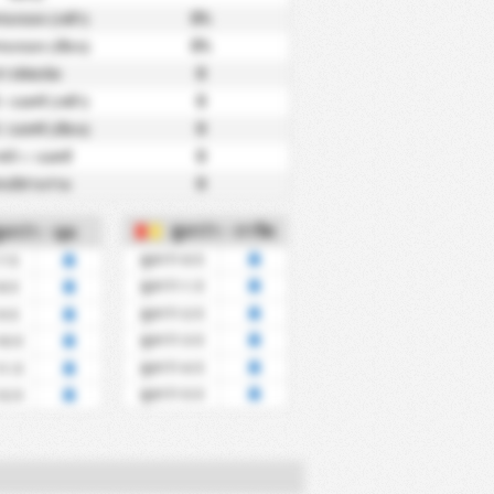
0%
องบอล (เหย้า)
0%
องบอล (เยือน)
0
าวล์ต่อนัด
0
/ แมตช์ (เหย้า)
0
/ แมทช์ (เยือน)
0
หน้า / แมตช์
0
เล่นมีส่วนร่วม
สูงกว่า - การ์ด
งกว่า - มุม
สูงกว่า 0.5
 7.5
สูงกว่า 1.5
 8.5
สูงกว่า 2.5
 9.5
สูงกว่า 3.5
10.5
สูงกว่า 4.5
11.5
สูงกว่า 5.5
12.5