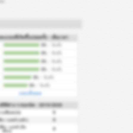
้อย
คะแนนที่เกิดขึ้นบ่อยครั้ง - เต็มเวลา
0%
/
0
ครั้ง
0%
/
0
ครั้ง
0%
/
0
ครั้ง
0%
/
0
ครั้ง
0%
/
0
ครั้ง
0%
/
0
ครั้ง
แสดงทั้งหมด
สถิติต่าง ๆ ของนัด - 2019/2020
0
นที่ยิงต่อนัด
0
ิง / แมตช์ (เหย้า)
่ยิง / แมทช์ (ทีม
0
เยือน)