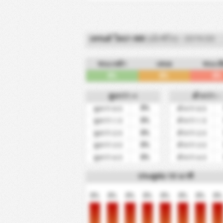
เทรนด์ โคปา MX
(เม็กซิโก) - 2019/20
ชนะเหย้า
เสมอ
ชนะเย
0%
0%
0%
สูงกว่า +
ต่ำกว่า -
0%
สูงกว่า 0.5
ต่ำกว่า 0.5
0%
สูงกว่า 1.5
ต่ำกว่า 1.5
0%
สูงกว่า 2.5
ต่ำกว่า 2.5
0%
สูงกว่า 3.5
ต่ำกว่า 3.5
0%
สูงกว่า 4.5
ต่ำกว่า 4.5
ประตูต่อ 10 นาที
0%
0%
0%
0%
0%
0%
0%
0%