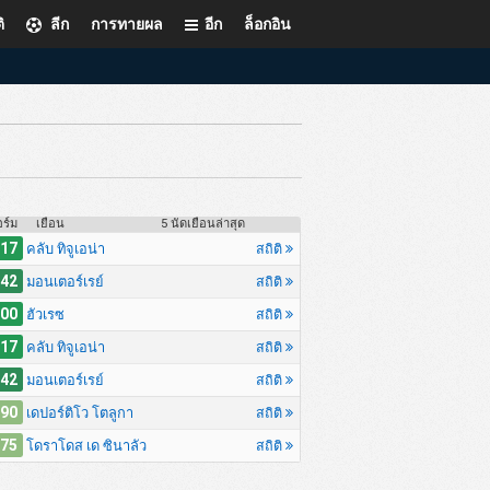
ิ
ลีก
การทายผล
อีก
ล็อกอิน
ร์ม
เยือน
5 นัดเยือนล่าสุด
.17
สถิติ
คลับ ทิจูเอน่า
.42
สถิติ
มอนเตอร์เรย์
.00
สถิติ
ฮัวเรซ
.17
สถิติ
คลับ ทิจูเอน่า
.42
สถิติ
มอนเตอร์เรย์
.90
สถิติ
เดปอร์ติโว โตลูกา
.75
สถิติ
โดราโดส เด ซินาลัว