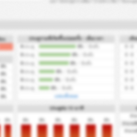
แดง = ยิงประตูมาก เหลือง = ปานกลาง เขียว = ยิงประตูน
ประตูรวมที่เกิดขึ้นบ่อยครั้ง - เต็มเวลา
เส้น
ือน
0
ประตู
0%
/
0
0 - 0
ครั้ง
0
ประตู
0%
/
0
0 - 0
ครั้ง
0
ประตู
0%
/
0
0 - 0
ครั้ง
0%
0
ประตู
0%
/
0
0 - 0
ครั้ง
0%
0
ประตู
0%
/
0
0 - 0
ครั้ง
0%
0
ประตู
0%
/
0
0 - 0
ครั้ง
0%
แสดงทั้งหมด
0%
ประตูต่อ 15 นาที
จำนว
0%
0%
0%
0%
0%
0%
0%
จำนวนที่ย
จำนวนที