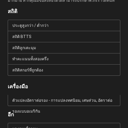
มากมาย หากคุณมีข้อสงสัยใดใดสามารถปรึกษาพวกเราได้ทันที
สถิติ
ประตูสูงกว่า / ต่ำกว่า
สถิติ BTTS
สถิติลูกเตะมุม
ทำคะแนนทั้งสองครึ่ง
สถิติสกอร์ที่ถูกต้อง
เครื่องมือ
ตัวแปลงอัตราต่อรอง - การแปลงทศนิยม, เศษส่วน, อัตราต่อ
รองแบบอเมริกัน
อีก