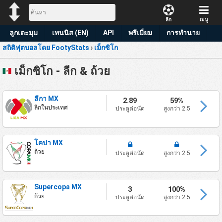
ลีก
เมนู
ลูกเตะมุม
เทนนิส (EN)
API
พรีเมี่ยม
การทำนาย
สถิติฟุตบอลโดย FootyStats
›
เม็กซิโก
เม็กซิโก - ลีก & ถ้วย
ลีกา MX
2.89
59%
ลีกในประเทศ
ประตูต่อนัด
สูงกว่า 2.5
โคปา MX
ถ้วย
ประตูต่อนัด
สูงกว่า 2.5
Supercopa MX
3
100%
ถ้วย
ประตูต่อนัด
สูงกว่า 2.5