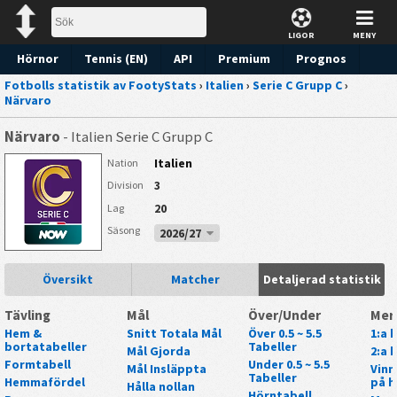
LIGOR
MENY
Hörnor
Tennis (EN)
API
Premium
Prognos
Fotbolls statistik av FootyStats
›
Italien
›
Serie C Grupp C
›
Närvaro
Närvaro
- Italien Serie C Grupp C
Italien
Nation
3
Division
20
Lag
Säsong
2026/27
Översikt
Matcher
Detaljerad statistik
Tävling
Mål
Över/Under
Mer
Hem &
Snitt Totala Mål
Över 0.5 ~ 5.5
1:a 
bortatabeller
Tabeller
Mål Gjorda
2:a 
Formtabell
Under 0.5 ~ 5.5
Mål Insläppta
Vinn
Tabeller
Hemmafördel
på h
Hålla nollan
Hörntabell