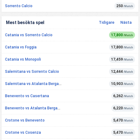
Sorrento Calcio
250
/Match
Mest besökta spel
Tidigare
Nästa
Catania vs Sorrento Calcio
17,800
/Match
Catania vs Foggia
17,800
/Match
Catania vs Monopoli
17,459
/Match
Salernitana vs Sorrento Calcio
12,444
/Match
Salernitana vs Atalanta Bergamasca Calcio U23
10,903
/Match
Benevento vs Casertana
6,262
/Match
Benevento vs Atalanta Bergamasca Calcio U23
6,220
/Match
Crotone vs Benevento
5,470
/Match
Crotone vs Cosenza
5,470
/Match