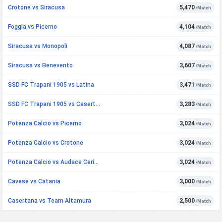
Crotone vs Siracusa
5,470
/Match
Foggia vs Picerno
4,104
/Match
Siracusa vs Monopoli
4,087
/Match
Siracusa vs Benevento
3,607
/Match
SSD FC Trapani 1905 vs Latina
3,471
/Match
SSD FC Trapani 1905 vs Casertana
3,283
/Match
Potenza Calcio vs Picerno
3,024
/Match
Potenza Calcio vs Crotone
3,024
/Match
Potenza Calcio vs Audace Cerignola
3,024
/Match
Cavese vs Catania
3,000
/Match
Casertana vs Team Altamura
2,500
/Match