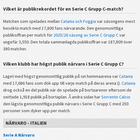
Vilket är publikrekordet för en Serie C Grupp C-match?
Matchen som spelades mellan
Catania och Foggia
var säsongens mest
besökta match med 17,800 fans närvarande. Den genomsnittliga
publiksiffran per match för
2025/26 säsong av Serie C Grupp C
var
ungefär 3,550. Den totala sammanlagda publiksiffran var 187,809 över
380 matcher.
Vilken klubb har högst publik närvaro i Serie C Grupp C?
Laget med högst genomsnittlig publik på sin hemmaarena var
Catania
med 17,686 fans som dök upp till varje match på deras arena ().
Catania
drog också en del publik när de spelade på bortaarenor eftersom de
snittade 1,918 publik på bortaplan. Å andra sidan har
Sorrento Calcio
den lägsta genomsnittliga publik närvaro i Serie C Grupp C med 250
personer som dyker upp per match.
NÄRVARO - ITALIEN
Serie A Närvaro