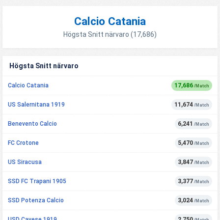
Calcio Catania
Högsta Snitt närvaro (17,686)
Högsta Snitt närvaro
Calcio Catania
17,686
/Match
US Salernitana 1919
11,674
/Match
Benevento Calcio
6,241
/Match
FC Crotone
5,470
/Match
US Siracusa
3,847
/Match
SSD FC Trapani 1905
3,377
/Match
SSD Potenza Calcio
3,024
/Match
USD Cavese 1919
2,750
/Match