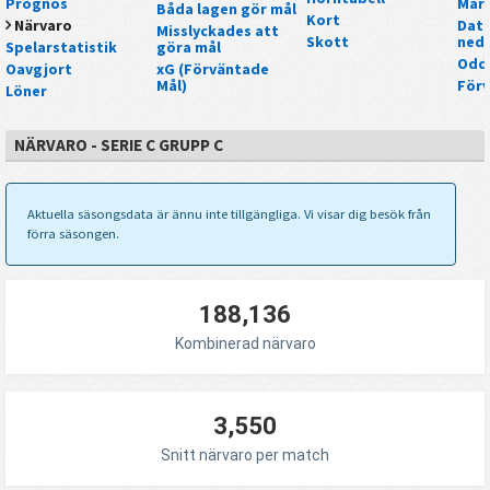
Prognos
Mar
Båda lagen gör mål
Kort
Närvaro
Data
Misslyckades att
Skott
nedl
Spelarstatistik
göra mål
Odd
Oavgjort
xG (Förväntade
Mål)
För
Löner
NÄRVARO - SERIE C GRUPP C
Aktuella säsongsdata är ännu inte tillgängliga. Vi visar dig besök från
förra säsongen.
188,136
Kombinerad närvaro
3,550
Snitt närvaro per match