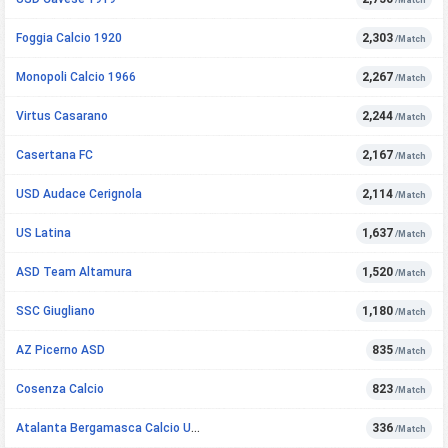
Foggia Calcio 1920
2,303
/Match
Monopoli Calcio 1966
2,267
/Match
Virtus Casarano
2,244
/Match
Casertana FC
2,167
/Match
USD Audace Cerignola
2,114
/Match
US Latina
1,637
/Match
ASD Team Altamura
1,520
/Match
SSC Giugliano
1,180
/Match
AZ Picerno ASD
835
/Match
Cosenza Calcio
823
/Match
Atalanta Bergamasca Calcio U23
336
/Match