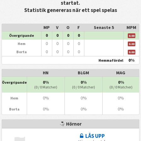
startat.
Statistik genereras när ett spel spelas
MP
V
O
F
Senaste 5
MPM
0
0
0
0
Övergripande
0.00
0
0
0
0
Hem
0.00
0
0
0
0
Borta
0.00
0%
Hemmafördel
HN
BLGM
MAG
0%
0%
0%
Övergripande
(0 / 0 Matcher)
(0 / 0 Matcher)
(0 / 0 Matcher)
0%
0%
0%
Hem
0%
0%
0%
Borta
Hörnor
LÅS UPP