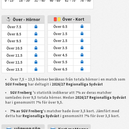
0' - 15'
16' - 30'
31' - 45'
46' - 60'
61' - 75'
76' - 90'
Över - Kort
Över - Hörnor
Över 0.5
Över 7.5
Över 1.5
Över 8.5
Över 2.5
Över 9.5
Över 3.5
Över 10.5
Över 4.5
Över 11.5
Över 5.5
Över 12.5
Över 6.5
Över 13.5
Över 7,5 ~ 13,5 hörnor beräknas från totala hörnor i en match som
SGV Freiberg
har deltagit i
2026/27 Regionalliga Sydväst
SGV Freiberg
's statistik indikerar att ?% av deras matcher
samlades över 9,5 totala hörnor. Medan
2026/27 Regionalliga Sydväst
har i genomsnitt ?% för över 9,5.
?% av SGV Freiberg
's matcher hade över 3,5 kort. Jämfört med
detta har
Regionalliga Sydväst
i genomsnitt ?% för över 3,5 kort.