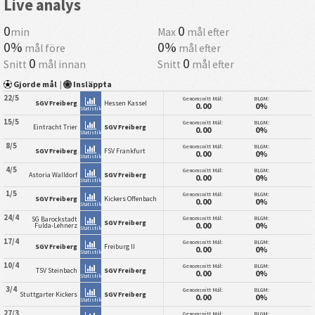
Live analys
0
0
min
Max
mål efter
0%
0%
mål före
mål efter
0
0
Snitt
mål innan
Snitt
mål efter
Gjorde mål
|
Insläppta
22/5
Genomsnitt Mål:
BLGM:
SGV Freiberg
Hessen Kassel
0.00
0%
Statistik
15/5
Genomsnitt Mål:
BLGM:
Eintracht Trier
SGV Freiberg
0.00
0%
Statistik
8/5
Genomsnitt Mål:
BLGM:
SGV Freiberg
FSV Frankfurt
0.00
0%
Statistik
4/5
Genomsnitt Mål:
BLGM:
Astoria Walldorf
SGV Freiberg
0.00
0%
Statistik
1/5
Genomsnitt Mål:
BLGM:
SGV Freiberg
Kickers Offenbach
0.00
0%
Statistik
24/4
Genomsnitt Mål:
BLGM:
SG Barockstadt
SGV Freiberg
0.00
0%
Fulda-Lehnerz
Statistik
17/4
Genomsnitt Mål:
BLGM:
SGV Freiberg
Freiburg II
0.00
0%
Statistik
10/4
Genomsnitt Mål:
BLGM:
TSV Steinbach
SGV Freiberg
0.00
0%
Statistik
3/4
Genomsnitt Mål:
BLGM:
Stuttgarter Kickers
SGV Freiberg
0.00
0%
Statistik
27/3
Genomsnitt Mål:
BLGM: