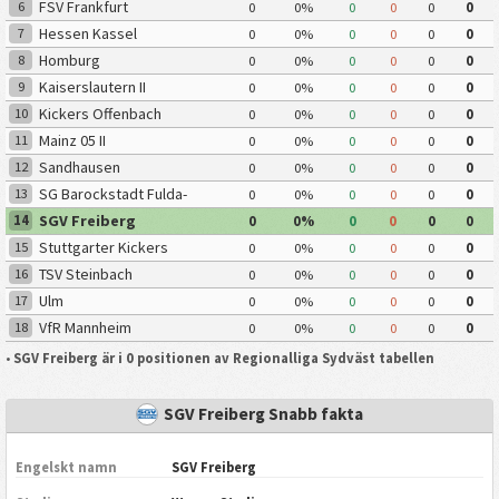
FSV Frankfurt
6
0
0%
0
0
0
0
Hessen Kassel
7
0
0%
0
0
0
0
Homburg
8
0
0%
0
0
0
0
Kaiserslautern II
9
0
0%
0
0
0
0
Kickers Offenbach
10
0
0%
0
0
0
0
Mainz 05 II
11
0
0%
0
0
0
0
Sandhausen
12
0
0%
0
0
0
0
SG Barockstadt Fulda-
13
0
0%
0
0
0
0
Lehnerz
SGV Freiberg
14
0
0%
0
0
0
0
Stuttgarter Kickers
15
0
0%
0
0
0
0
TSV Steinbach
16
0
0%
0
0
0
0
Ulm
17
0
0%
0
0
0
0
VfR Mannheim
18
0
0%
0
0
0
0
•
SGV Freiberg är i 0 positionen av Regionalliga Sydväst tabellen
SGV Freiberg Snabb fakta
Engelskt namn
SGV Freiberg