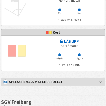
Hörnor / match
För
Mot
* Totala hörn / match
Kort
LÅS UPP
Kort / match
Högsta
Lägsta
* Rött kort = 2 kort.
SPELSCHEMA & MATCHRESULTAT
SGV Freiberg