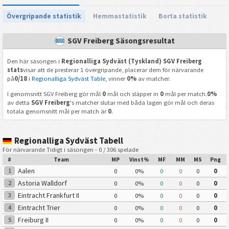
Övergripande statistik
Hemmastatistik
Borta statistik
SGV Freiberg Säsongsresultat
Den här säsongen i
Regionalliga Sydväst (Tyskland) SGV Freiberg
stats
visar att de presterar 1 övergripande, placerar dem för närvarande
på
0/18
i
Regionalliga Sydväst Table
, vinner
0%
av matcher.
I genomsnitt SGV Freiberg gör mål
0
mål och släpper in
0
mål per match.
0%
av detta
SGV Freiberg
's matcher slutar med båda lagen gör mål och deras
totala genomsnitt mål per match är
0
.
Regionalliga Sydväst Tabell
För närvarande Tidigt i säsongen - 0 / 306 spelade
#
Team
MP
Vinst%
MF
MM
MS
Png
Aalen
1
0
0%
0
0
0
0
Astoria Walldorf
2
0
0%
0
0
0
0
Eintracht Frankfurt II
3
0
0%
0
0
0
0
Eintracht Trier
4
0
0%
0
0
0
0
Freiburg II
5
0
0%
0
0
0
0