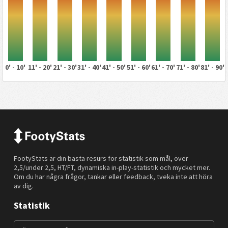
0' - 10'
11' - 20'
21' - 30'
31' - 40'
41' - 50'
51' - 60'
61' - 70'
71' - 80'
81' - 90'
FootyStats är din bästa resurs för statistik som mål, över
2,5/under 2,5, HT/FT, dynamiska in-play-statistik och mycket mer.
Om du har några frågor, tankar eller feedback, tveka inte att höra
av dig.
Statistik