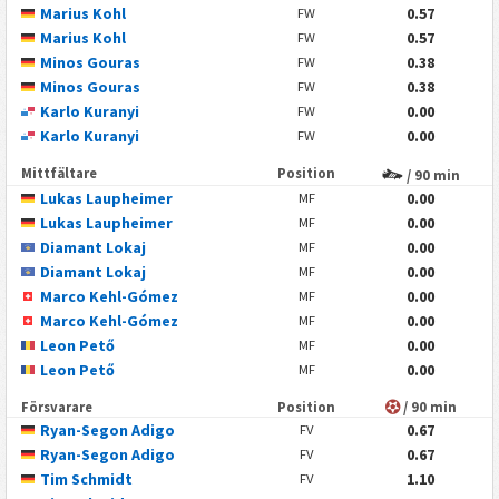
Marius Kohl
0.57
FW
Marius Kohl
0.57
FW
Minos Gouras
0.38
FW
Minos Gouras
0.38
FW
Karlo Kuranyi
0.00
FW
Karlo Kuranyi
0.00
FW
Mittfältare
Position
/ 90 min
Lukas Laupheimer
0.00
MF
Lukas Laupheimer
0.00
MF
Diamant Lokaj
0.00
MF
Diamant Lokaj
0.00
MF
Marco Kehl-Gómez
0.00
MF
Marco Kehl-Gómez
0.00
MF
Leon Pető
0.00
MF
Leon Pető
0.00
MF
Försvarare
Position
/ 90 min
Ryan-Segon Adigo
0.67
FV
Ryan-Segon Adigo
0.67
FV
Tim Schmidt
1.10
FV