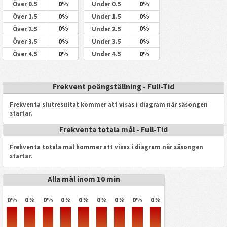
0%
0%
Över 0.5
Under 0.5
0%
0%
Över 1.5
Under 1.5
0%
0%
Över 2.5
Under 2.5
0%
0%
Över 3.5
Under 3.5
0%
0%
Över 4.5
Under 4.5
Frekvent poängställning - Full-Tid
Frekventa slutresultat kommer att visas i diagram när säsongen
startar.
Frekventa totala mål - Full-Tid
Frekventa totala mål kommer att visas i diagram när säsongen
startar.
Alla mål inom 10 min
0%
0%
0%
0%
0%
0%
0%
0%
0%