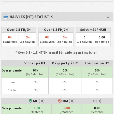
HALVLEK (HT) STATISTIK
Över 0.5 FH/2H
Över 1.5 FH/2H
Snitt mål FH/2H
0
0
0
0
0
0.00
%
%
%
%
1:a halvlek
2:a halvlek
1:a halvlek
2:a halvlek
1:a halvlek
2:a halvlek
* Över 0.5 - 1.5 HT/2H är mål för både lagen i matchen.
Vinner på HT
Oavgjort på HT
Förlorar på HT
0%
0%
0%
Övergripande
(0 / 0 Matcher)
(0 / 0 Matcher)
(0 / 0 Matcher)
0%
0%
0%
Hem
0%
0%
0%
Borta
MF
(HT)
MM
(HT)
S
(HT)
0.00
0.00
0.00
Övergripande
/ Matcher
/ Matcher
/ Matcher