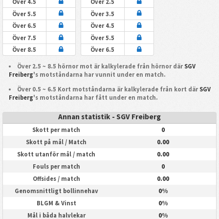
Över 4.5
Över 2.5
Över 5.5
Över 3.5
Över 6.5
Över 4.5
Över 7.5
Över 5.5
Över 8.5
Över 6.5
Över 2.5 ~ 8.5 hörnor mot är kalkylerade från hörnor där
SGV
Freiberg
's motståndarna har vunnit under en match.
Över 0.5 ~ 6.5 Kort motståndarna är kalkylerade från kort där
SGV
Freiberg
's motståndarna har fått under en match.
Annan statistik - SGV Freiberg
0
Skott per match
0.00
Skott på mål / Match
0.00
Skott utanför mål / match
0
Fouls per match
0.00
Offsides / match
0%
Genomsnittligt bollinnehav
0%
BLGM & Vinst
0%
Mål i båda halvlekar