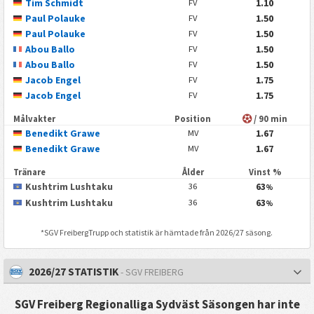
Tim Schmidt
1.10
FV
Paul Polauke
1.50
FV
Paul Polauke
1.50
FV
Abou Ballo
1.50
FV
Abou Ballo
1.50
FV
Jacob Engel
1.75
FV
Jacob Engel
1.75
FV
Målvakter
Position
/ 90 min
Benedikt Grawe
1.67
MV
Benedikt Grawe
1.67
MV
Tränare
Ålder
Vinst %
Kushtrim Lushtaku
63
36
%
Kushtrim Lushtaku
63
36
%
*
SGV Freiberg
Trupp och statistik är hämtade från 2026/27 säsong.
2026/27 STATISTIK
- SGV FREIBERG
SGV Freiberg Regionalliga Sydväst Säsongen har inte