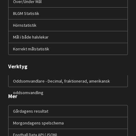
Över/Under Mål
BLGM Statistik
Hörnstatistik
Mål i både halvlekar
Korrekt målstatistik
Verktyg
Oddsomvandlare - Decimal, fraktionerad, amerikansk
oddsomvandling
Mer
Gårdagens resultat
Morgondagens spelschema
Football Data API (JSON)