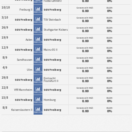
0.00
0%
Fulda-Lehnerz
Statistik
10/10
Genomsnitt Mål:
BLGM:
Freiburg II
SGV Freiberg
0.00
0%
Statistik
3/10
Genomsnitt Mål:
BLGM:
SGV Freiberg
TSV Steinbach
0.00
0%
Statistik
26/9
Genomsnitt Mål:
BLGM:
SGV Freiberg
Stuttgarter Kickers
0.00
0%
Statistik
19/9
Genomsnitt Mål:
BLGM:
Aalen
SGV Freiberg
0.00
0%
Statistik
12/9
Genomsnitt Mål:
BLGM:
SGV Freiberg
Mainz 05 II
0.00
0%
Statistik
8/9
Genomsnitt Mål:
BLGM:
Sandhausen
SGV Freiberg
0.00
0%
Statistik
4/9
Genomsnitt Mål:
BLGM:
Ulm
SGV Freiberg
0.00
0%
Statistik
29/8
Genomsnitt Mål:
BLGM:
Eintracht
SGV Freiberg
0.00
0%
Frankfurt II
Statistik
22/8
Genomsnitt Mål:
BLGM:
VfR Mannheim
SGV Freiberg
0.00
0%
Statistik
15/8
Genomsnitt Mål:
BLGM:
SGV Freiberg
Homburg
0.00
0%
Statistik
8/8
Genomsnitt Mål:
BLGM:
Kaiserslautern II
SGV Freiberg
0.00
0%
Statistik