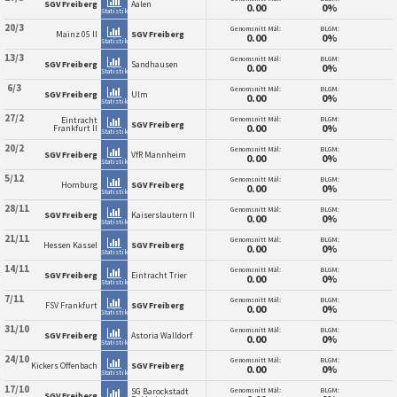
SGV Freiberg
Aalen
0.00
0%
Statistik
20/3
Genomsnitt Mål:
BLGM:
Mainz 05 II
SGV Freiberg
0.00
0%
Statistik
13/3
Genomsnitt Mål:
BLGM:
SGV Freiberg
Sandhausen
0.00
0%
Statistik
6/3
Genomsnitt Mål:
BLGM:
SGV Freiberg
Ulm
0.00
0%
Statistik
27/2
Genomsnitt Mål:
BLGM:
Eintracht
SGV Freiberg
0.00
0%
Frankfurt II
Statistik
20/2
Genomsnitt Mål:
BLGM:
SGV Freiberg
VfR Mannheim
0.00
0%
Statistik
5/12
Genomsnitt Mål:
BLGM:
Homburg
SGV Freiberg
0.00
0%
Statistik
28/11
Genomsnitt Mål:
BLGM:
SGV Freiberg
Kaiserslautern II
0.00
0%
Statistik
21/11
Genomsnitt Mål:
BLGM:
Hessen Kassel
SGV Freiberg
0.00
0%
Statistik
14/11
Genomsnitt Mål:
BLGM:
SGV Freiberg
Eintracht Trier
0.00
0%
Statistik
7/11
Genomsnitt Mål:
BLGM:
FSV Frankfurt
SGV Freiberg
0.00
0%
Statistik
31/10
Genomsnitt Mål:
BLGM:
SGV Freiberg
Astoria Walldorf
0.00
0%
Statistik
24/10
Genomsnitt Mål:
BLGM:
Kickers Offenbach
SGV Freiberg
0.00
0%
Statistik
17/10
Genomsnitt Mål:
BLGM:
SG Barockstadt
SGV Freiberg