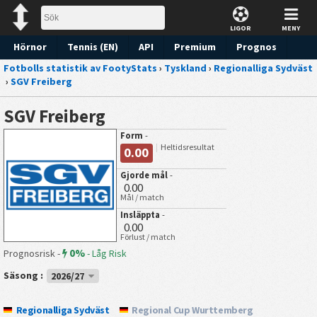
LIGOR
MENY
Hörnor
Tennis (EN)
API
Premium
Prognos
Fotbolls statistik av FootyStats
›
Tyskland
›
Regionalliga Sydväst
›
SGV Freiberg
SGV Freiberg
Form
-
Heltidsresultat
0.00
Gjorde mål
-
0.00
Mål / match
Insläppta
-
0.00
Förlust / match
0%
Prognosrisk -
-
Låg Risk
Säsong :
2026/27
Regionalliga Sydväst
Regional Cup Wurttemberg