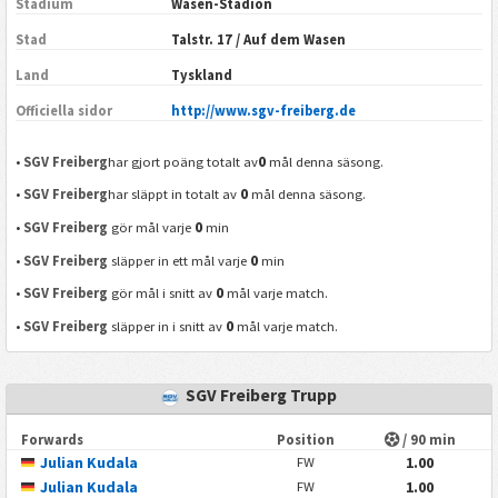
Stadium
Wasen-Stadion
Stad
Talstr. 17 / Auf dem Wasen
Land
Tyskland
Officiella sidor
http://www.sgv-freiberg.de
0
•
SGV Freiberg
har gjort poäng totalt av
mål denna säsong.
0
•
SGV Freiberg
har släppt in totalt av
mål denna säsong.
0
•
SGV Freiberg
gör mål varje
min
0
•
SGV Freiberg
släpper in ett mål varje
min
0
•
SGV Freiberg
gör mål i snitt av
mål varje match.
0
•
SGV Freiberg
släpper in i snitt av
mål varje match.
SGV Freiberg Trupp
Forwards
Position
/ 90 min
Julian Kudala
1.00
FW
Julian Kudala
1.00
FW