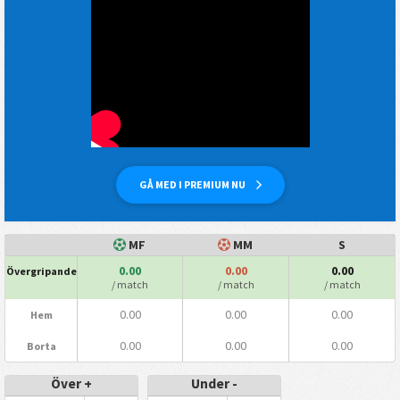
GÅ MED I PREMIUM NU
MF
MM
S
0.00
0.00
0.00
Övergripande
/ match
/ match
/ match
0.00
0.00
0.00
Hem
0.00
0.00
0.00
Borta
Över +
Under -