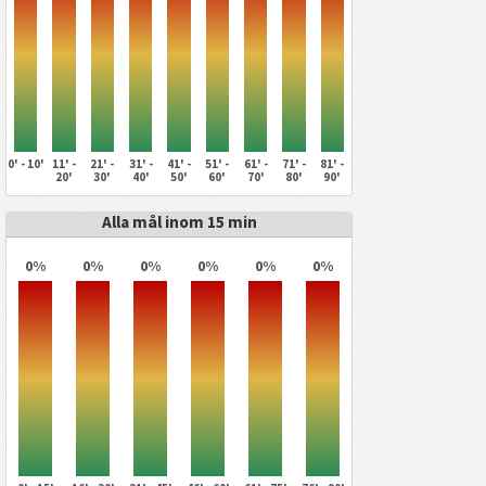
0' - 10'
11' -
21' -
31' -
41' -
51' -
61' -
71' -
81' -
20'
30'
40'
50'
60'
70'
80'
90'
Alla mål inom 15 min
0%
0%
0%
0%
0%
0%