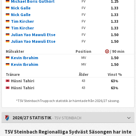
Michael Boris Guthörl
1.25
FV
Nick Galle
1.33
FV
Nick Galle
1.33
FV
Tim Kircher
1.33
FV
Tim Kircher
1.33
FV
Julian Yao Mawuli Etse
1.50
FV
Julian Yao Mawuli Etse
1.50
FV
Målvakter
Position
/ 90 min
Kevin Ibrahim
1.50
MV
Kevin Ibrahim
1.50
MV
Tränare
Ålder
Vinst %
Hüsni Tahiri
63
43
%
Hüsni Tahiri
63
43
%
*
TSV Steinbach
Trupp och statistik är hämtade från 2026/27 säsong.
2026/27 STATISTIK
- TSV STEINBACH
TSV Steinbach Regionalliga Sydväst Säsongen har inte