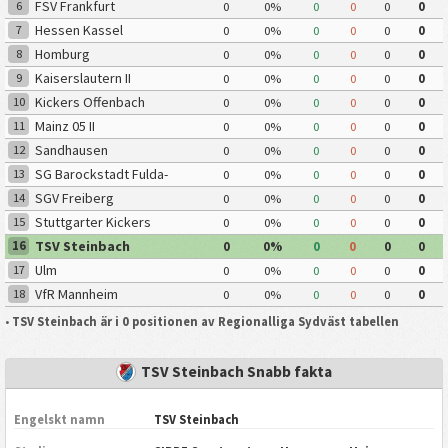
FSV Frankfurt
6
0
0%
0
0
0
0
Hessen Kassel
7
0
0%
0
0
0
0
Homburg
8
0
0%
0
0
0
0
Kaiserslautern II
9
0
0%
0
0
0
0
Kickers Offenbach
10
0
0%
0
0
0
0
Mainz 05 II
11
0
0%
0
0
0
0
Sandhausen
12
0
0%
0
0
0
0
SG Barockstadt Fulda-
13
0
0%
0
0
0
0
Lehnerz
SGV Freiberg
14
0
0%
0
0
0
0
Stuttgarter Kickers
15
0
0%
0
0
0
0
TSV Steinbach
16
0
0%
0
0
0
0
Ulm
17
0
0%
0
0
0
0
VfR Mannheim
18
0
0%
0
0
0
0
•
TSV Steinbach är i 0 positionen av Regionalliga Sydväst tabellen
TSV Steinbach Snabb fakta
Engelskt namn
TSV Steinbach