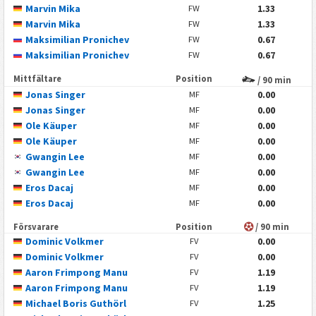
Marvin Mika
1.33
FW
Marvin Mika
1.33
FW
Maksimilian Pronichev
0.67
FW
Maksimilian Pronichev
0.67
FW
Mittfältare
Position
/ 90 min
Jonas Singer
0.00
MF
Jonas Singer
0.00
MF
Ole Käuper
0.00
MF
Ole Käuper
0.00
MF
Gwangin Lee
0.00
MF
Gwangin Lee
0.00
MF
Eros Dacaj
0.00
MF
Eros Dacaj
0.00
MF
Försvarare
Position
/ 90 min
Dominic Volkmer
0.00
FV
Dominic Volkmer
0.00
FV
Aaron Frimpong Manu
1.19
FV
Aaron Frimpong Manu
1.19
FV
Michael Boris Guthörl
1.25
FV