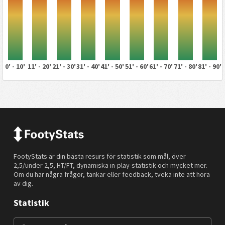
0' - 10'
11' - 20'
21' - 30'
31' - 40'
41' - 50'
51' - 60'
61' - 70'
71' - 80'
81' - 90'
FootyStats är din bästa resurs för statistik som mål, över
2,5/under 2,5, HT/FT, dynamiska in-play-statistik och mycket mer.
Om du har några frågor, tankar eller feedback, tveka inte att höra
av dig.
Statistik