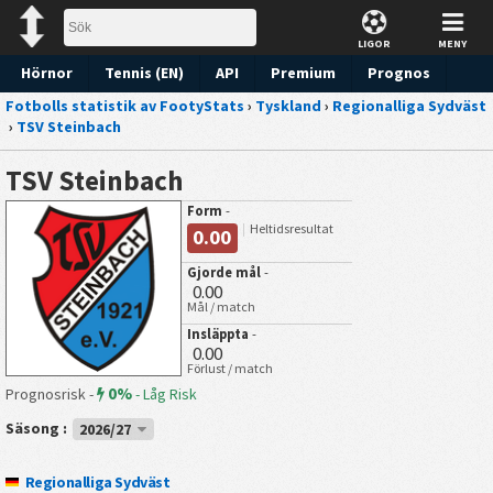
LIGOR
MENY
Hörnor
Tennis (EN)
API
Premium
Prognos
Fotbolls statistik av FootyStats
›
Tyskland
›
Regionalliga Sydväst
›
TSV Steinbach
TSV Steinbach
Form
-
Heltidsresultat
0.00
Gjorde mål
-
0.00
Mål / match
Insläppta
-
0.00
Förlust / match
0%
Prognosrisk -
-
Låg Risk
Säsong :
2026/27
Regionalliga Sydväst