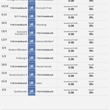
0.00
0%
Statistik
10/10
Genomsnitt Mål:
BLGM:
TSV Steinbach
Eintracht Trier
0.00
0%
Statistik
3/10
Genomsnitt Mål:
BLGM:
SGV Freiberg
TSV Steinbach
0.00
0%
Statistik
26/9
Genomsnitt Mål:
BLGM:
TSV Steinbach
Homburg
0.00
0%
Statistik
19/9
Genomsnitt Mål:
BLGM:
Eintracht
TSV Steinbach
0.00
0%
Frankfurt II
Statistik
12/9
Genomsnitt Mål:
BLGM:
TSV Steinbach
Astoria Walldorf
0.00
0%
Statistik
8/9
Genomsnitt Mål:
BLGM:
Kickers Offenbach
TSV Steinbach
0.00
0%
Statistik
5/9
Genomsnitt Mål:
BLGM:
Freiburg II
TSV Steinbach
0.00
0%
Statistik
29/8
Genomsnitt Mål:
BLGM:
TSV Steinbach
Hessen Kassel
0.00
0%
Statistik
22/8
Genomsnitt Mål:
BLGM:
Kaiserslautern II
TSV Steinbach
0.00
0%
Statistik
15/8
Genomsnitt Mål:
BLGM:
TSV Steinbach
Aalen
0.00
0%
Statistik
8/8
Genomsnitt Mål:
BLGM:
Sandhausen
TSV Steinbach
0.00
0%
Statistik