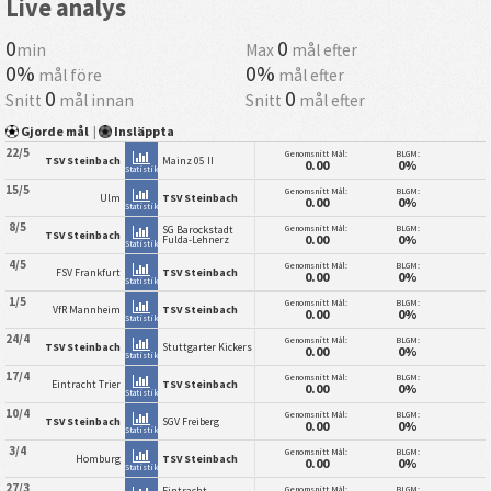
Live analys
0
0
min
Max
mål efter
0%
0%
mål före
mål efter
0
0
Snitt
mål innan
Snitt
mål efter
Gjorde mål
|
Insläppta
22/5
Genomsnitt Mål:
BLGM:
TSV Steinbach
Mainz 05 II
0.00
0%
Statistik
15/5
Genomsnitt Mål:
BLGM:
Ulm
TSV Steinbach
0.00
0%
Statistik
8/5
Genomsnitt Mål:
BLGM:
SG Barockstadt
TSV Steinbach
0.00
0%
Fulda-Lehnerz
Statistik
4/5
Genomsnitt Mål:
BLGM:
FSV Frankfurt
TSV Steinbach
0.00
0%
Statistik
1/5
Genomsnitt Mål:
BLGM:
VfR Mannheim
TSV Steinbach
0.00
0%
Statistik
24/4
Genomsnitt Mål:
BLGM:
TSV Steinbach
Stuttgarter Kickers
0.00
0%
Statistik
17/4
Genomsnitt Mål:
BLGM:
Eintracht Trier
TSV Steinbach
0.00
0%
Statistik
10/4
Genomsnitt Mål:
BLGM:
TSV Steinbach
SGV Freiberg
0.00
0%
Statistik
3/4
Genomsnitt Mål:
BLGM:
Homburg
TSV Steinbach
0.00
0%
Statistik
27/3
Genomsnitt Mål:
BLGM:
Eintracht