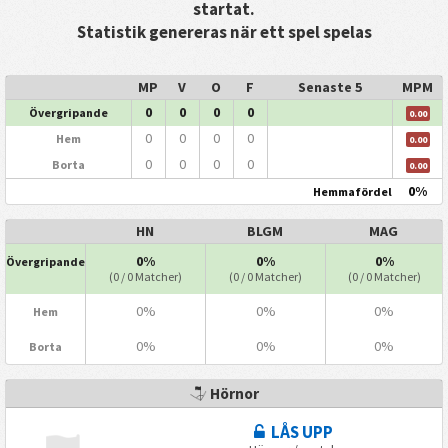
startat.
Statistik genereras när ett spel spelas
MP
V
O
F
Senaste 5
MPM
0
0
0
0
Övergripande
0.00
0
0
0
0
Hem
0.00
0
0
0
0
Borta
0.00
0%
Hemmafördel
HN
BLGM
MAG
0%
0%
0%
Övergripande
(0 / 0 Matcher)
(0 / 0 Matcher)
(0 / 0 Matcher)
0%
0%
0%
Hem
0%
0%
0%
Borta
Hörnor
LÅS UPP