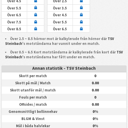
Över 4.5
Över 2.5
Över 5.5
Över 3.5
Över 6.5
Över 4.5
Över 7.5
Över 5.5
Över 8.5
Över 6.5
Över 2.5 ~ 8.5 hörnor mot är kalkylerade från hörnor där
TSV
Steinbach
's motståndarna har vunnit under en match.
Över 0.5 ~ 6.5 Kort motståndarna är kalkylerade från kort där
TSV
Steinbach
's motståndarna har fått under en match.
Annan statistik - TSV Steinbach
0
Skott per match
0.00
Skott på mål / Match
0.00
Skott utanför mål / match
0
Fouls per match
0.00
Offsides / match
0%
Genomsnittligt bollinnehav
0%
BLGM & Vinst
0%
Mål i båda halvlekar