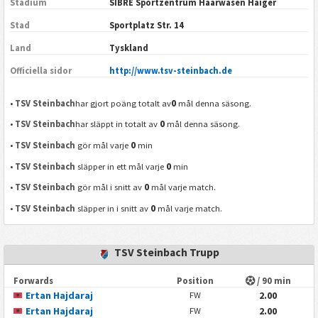
Stadium
SIBRE Sportzentrum Haarwasen Haiger
Stad
Sportplatz Str. 14
Land
Tyskland
Officiella sidor
http://www.tsv-steinbach.de
0
•
TSV Steinbach
har gjort poäng totalt av
mål denna säsong.
0
•
TSV Steinbach
har släppt in totalt av
mål denna säsong.
0
•
TSV Steinbach
gör mål varje
min
0
•
TSV Steinbach
släpper in ett mål varje
min
0
•
TSV Steinbach
gör mål i snitt av
mål varje match.
0
•
TSV Steinbach
släpper in i snitt av
mål varje match.
TSV Steinbach Trupp
Forwards
Position
/ 90 min
Ertan Hajdaraj
2.00
FW
Ertan Hajdaraj
2.00
FW