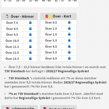
0' - 15'
16' - 30'
31' - 45'
46' - 60'
61' - 75'
76' - 90'
Över - Kort
Över - Hörnor
Över 0.5
Över 7.5
Över 1.5
Över 8.5
Över 2.5
Över 9.5
Över 3.5
Över 10.5
Över 4.5
Över 11.5
Över 5.5
Över 12.5
Över 6.5
Över 13.5
Över 7,5 ~ 13,5 hörnor beräknas från totala hörnor i en match som
TSV Steinbach
har deltagit i
2026/27 Regionalliga Sydväst
TSV Steinbach
's statistik indikerar att ?% av deras matcher
samlades över 9,5 totala hörnor. Medan
2026/27 Regionalliga Sydväst
har i genomsnitt ?% för över 9,5.
?% av TSV Steinbach
's matcher hade över 3,5 kort. Jämfört med
detta har
Regionalliga Sydväst
i genomsnitt ?% för över 3,5 kort.