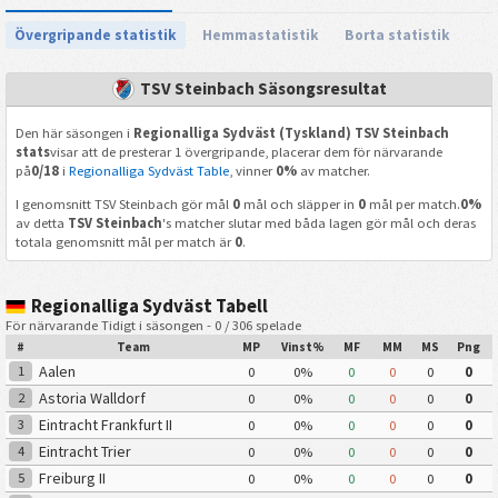
Övergripande statistik
Hemmastatistik
Borta statistik
TSV Steinbach Säsongsresultat
Den här säsongen i
Regionalliga Sydväst (Tyskland) TSV Steinbach
stats
visar att de presterar 1 övergripande, placerar dem för närvarande
på
0/18
i
Regionalliga Sydväst Table
, vinner
0%
av matcher.
I genomsnitt TSV Steinbach gör mål
0
mål och släpper in
0
mål per match.
0%
av detta
TSV Steinbach
's matcher slutar med båda lagen gör mål och deras
totala genomsnitt mål per match är
0
.
Regionalliga Sydväst Tabell
För närvarande Tidigt i säsongen - 0 / 306 spelade
#
Team
MP
Vinst%
MF
MM
MS
Png
Aalen
1
0
0%
0
0
0
0
Astoria Walldorf
2
0
0%
0
0
0
0
Eintracht Frankfurt II
3
0
0%
0
0
0
0
Eintracht Trier
4
0
0%
0
0
0
0
Freiburg II
5
0
0%
0
0
0
0