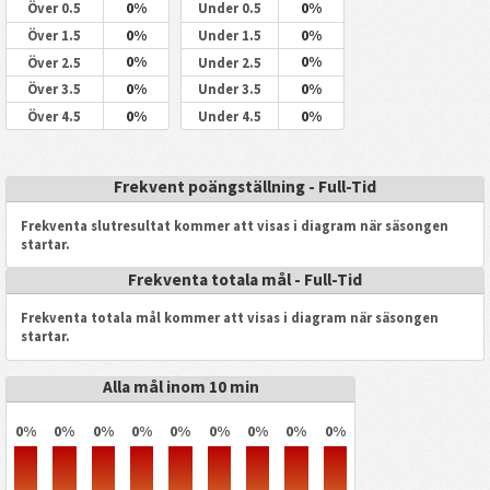
0%
0%
Över 0.5
Under 0.5
0%
0%
Över 1.5
Under 1.5
0%
0%
Över 2.5
Under 2.5
0%
0%
Över 3.5
Under 3.5
0%
0%
Över 4.5
Under 4.5
Frekvent poängställning - Full-Tid
Frekventa slutresultat kommer att visas i diagram när säsongen
startar.
Frekventa totala mål - Full-Tid
Frekventa totala mål kommer att visas i diagram när säsongen
startar.
Alla mål inom 10 min
0%
0%
0%
0%
0%
0%
0%
0%
0%