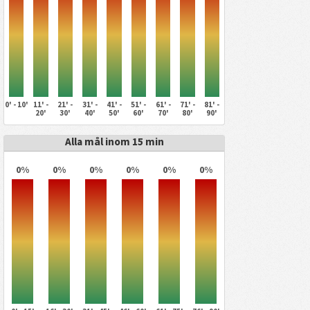
0' - 10'
11' -
21' -
31' -
41' -
51' -
61' -
71' -
81' -
20'
30'
40'
50'
60'
70'
80'
90'
Alla mål inom 15 min
0%
0%
0%
0%
0%
0%