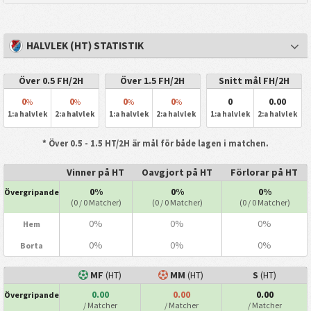
HALVLEK (HT) STATISTIK
Över 0.5 FH/2H
Över 1.5 FH/2H
Snitt mål FH/2H
0
0
0
0
0
0.00
%
%
%
%
1:a halvlek
2:a halvlek
1:a halvlek
2:a halvlek
1:a halvlek
2:a halvlek
* Över 0.5 - 1.5 HT/2H är mål för både lagen i matchen.
Vinner på HT
Oavgjort på HT
Förlorar på HT
0%
0%
0%
Övergripande
(0 / 0 Matcher)
(0 / 0 Matcher)
(0 / 0 Matcher)
0%
0%
0%
Hem
0%
0%
0%
Borta
MF
(HT)
MM
(HT)
S
(HT)
0.00
0.00
0.00
Övergripande
/ Matcher
/ Matcher
/ Matcher