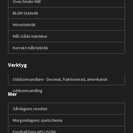
Över/Under Mål
BLGM Statistik
Hörnstatistik
Mål i både halvlekar
Korrekt målstatistik
Verktyg
Oddsomvandlare - Decimal, fraktionerad, amerikansk
oddsomvandling
Mer
Gårdagens resultat
Morgondagens spelschema
Football Data API (JSON)