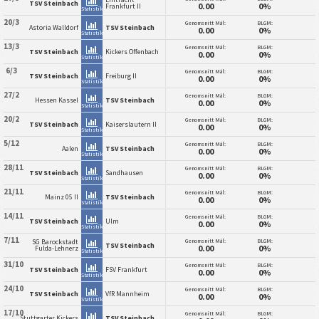
TSV Steinbach
0.00
0%
Frankfurt II
Statistik
20/3
Genomsnitt Mål:
BLGM:
Astoria Walldorf
TSV Steinbach
0.00
0%
Statistik
13/3
Genomsnitt Mål:
BLGM:
TSV Steinbach
Kickers Offenbach
0.00
0%
Statistik
6/3
Genomsnitt Mål:
BLGM:
TSV Steinbach
Freiburg II
0.00
0%
Statistik
27/2
Genomsnitt Mål:
BLGM:
Hessen Kassel
TSV Steinbach
0.00
0%
Statistik
20/2
Genomsnitt Mål:
BLGM:
TSV Steinbach
Kaiserslautern II
0.00
0%
Statistik
5/12
Genomsnitt Mål:
BLGM:
Aalen
TSV Steinbach
0.00
0%
Statistik
28/11
Genomsnitt Mål:
BLGM:
TSV Steinbach
Sandhausen
0.00
0%
Statistik
21/11
Genomsnitt Mål:
BLGM:
Mainz 05 II
TSV Steinbach
0.00
0%
Statistik
14/11
Genomsnitt Mål:
BLGM:
TSV Steinbach
Ulm
0.00
0%
Statistik
7/11
Genomsnitt Mål:
BLGM:
SG Barockstadt
TSV Steinbach
0.00
0%
Fulda-Lehnerz
Statistik
31/10
Genomsnitt Mål:
BLGM:
TSV Steinbach
FSV Frankfurt
0.00
0%
Statistik
24/10
Genomsnitt Mål:
BLGM:
TSV Steinbach
VfR Mannheim
0.00
0%
Statistik
17/10
Genomsnitt Mål:
BLGM:
Stuttgarter Kickers
TSV Steinbach