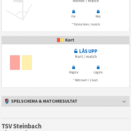
Hörnor / match
För
Mot
* Totala hörn / match
Kort
LÅS UPP
Kort / match
Högsta
Lägsta
* Rött kort = 2 kort.
SPELSCHEMA & MATCHRESULTAT
TSV Steinbach