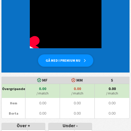
GÅ MED I PREMIUM NU
MF
MM
S
0.00
0.00
0.00
Övergripande
/ match
/ match
/ match
0.00
0.00
0.00
Hem
0.00
0.00
0.00
Borta
Över +
Under -