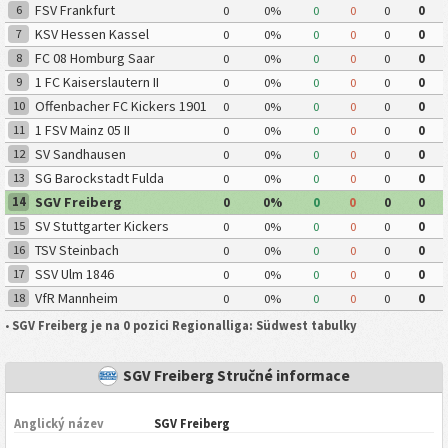
FSV Frankfurt
6
0
0%
0
0
0
0
KSV Hessen Kassel
7
0
0%
0
0
0
0
FC 08 Homburg Saar
8
0
0%
0
0
0
0
1 FC Kaiserslautern II
9
0
0%
0
0
0
0
Offenbacher FC Kickers 1901
10
0
0%
0
0
0
0
1 FSV Mainz 05 II
11
0
0%
0
0
0
0
SV Sandhausen
12
0
0%
0
0
0
0
SG Barockstadt Fulda
13
0
0%
0
0
0
0
Lehnerz
SGV Freiberg
14
0
0%
0
0
0
0
SV Stuttgarter Kickers
15
0
0%
0
0
0
0
TSV Steinbach
16
0
0%
0
0
0
0
SSV Ulm 1846
17
0
0%
0
0
0
0
VfR Mannheim
18
0
0%
0
0
0
0
•
SGV Freiberg je na 0 pozici Regionalliga: Südwest tabulky
SGV Freiberg Stručné informace
Anglický název
SGV Freiberg