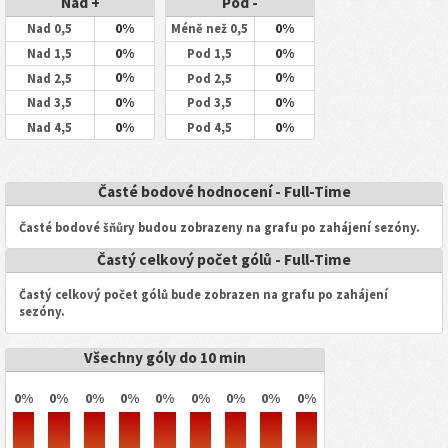
Nad +
Pod -
0%
0%
Nad 0,5
Méně než 0,5
0%
0%
Nad 1,5
Pod 1,5
0%
0%
Nad 2,5
Pod 2,5
0%
0%
Nad 3,5
Pod 3,5
0%
0%
Nad 4,5
Pod 4,5
Časté bodové hodnocení - Full-Time
Časté bodové šňůry budou zobrazeny na grafu po zahájení sezóny.
Častý celkový počet gólů - Full-Time
Častý celkový počet gólů bude zobrazen na grafu po zahájení
sezóny.
Všechny góly do 10 min
0%
0%
0%
0%
0%
0%
0%
0%
0%