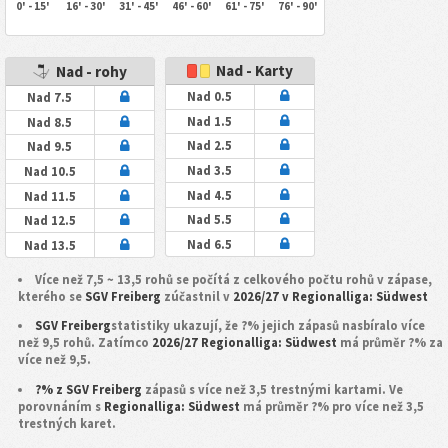
0' - 15'
16' - 30'
31' - 45'
46' - 60'
61' - 75'
76' - 90'
Nad - Karty
Nad - rohy
Nad 0.5
Nad 7.5
Nad 1.5
Nad 8.5
Nad 2.5
Nad 9.5
Nad 3.5
Nad 10.5
Nad 4.5
Nad 11.5
Nad 5.5
Nad 12.5
Nad 6.5
Nad 13.5
Více než 7,5 ~ 13,5 rohů se počítá z celkového počtu rohů v zápase,
kterého se
SGV Freiberg
zúčastnil v
2026/27 v Regionalliga: Südwest
SGV Freiberg
statistiky ukazují, že ?% jejich zápasů nasbíralo více
než 9,5 rohů. Zatímco
2026/27 Regionalliga: Südwest
má průměr ?% za
více než 9,5.
?% z SGV Freiberg
zápasů s více než 3,5 trestnými kartami. Ve
porovnáním s
Regionalliga: Südwest
má průměr ?% pro více než 3,5
trestných karet.