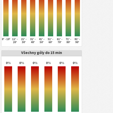
0' - 10'
11' -
21' -
31' -
41' -
51' -
61' -
71' -
81' -
20'
30'
40'
50'
60'
70'
80'
90'
Všechny góly do 15 min
0%
0%
0%
0%
0%
0%