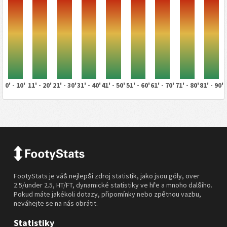
0' - 10'
11' - 20'
21' - 30'
31' - 40'
41' - 50'
51' - 60'
61' - 70'
71' - 80'
81' - 90'
FootyStats je váš nejlepší zdroj statistik, jako jsou góly, over
2.5/under 2.5, HT/FT, dynamické statistiky ve hře a mnoho dalšího.
Pokud máte jakékoli dotazy, připomínky nebo zpětnou vazbu,
neváhejte se na nás obrátit.
Statistiky