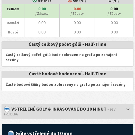
GF
(HT)
GA
(HT)
Ø
(HT)
0.00
0.00
0.00
Celkem
/ Zápasy
/ Zápasy
/ Zápasy
0.00
0.00
0.00
Domácí
0.00
0.00
0.00
Hosté
Častý celkový počet gólů - Half-Time
Častý celkový počet gólů bude zobrazen na grafu po zahájení
sezóny.
Časté bodové hodnocení - Half-Time
Časté bodové šňůry budou zobrazeny na grafu po zahájení sezóny.
VSTŘELENÉ GÓLY & INKASOVANÉ DO 10 MINUT
- SGV
FREIBERG
Góly vstřelené do 10 min