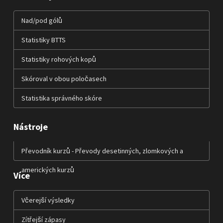
Nad/pod gólů
Statistiky BTTS
Statistiky rohových kopů
Skóroval v obou poločasech
Statistika správného skóre
Nástroje
Převodník kurzů - Převody desetinných, zlomkových a
amerických kurzů
Více
Včerejší výsledky
Zítřejší zápasy