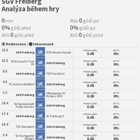
SGV Freiberg
Analýza během hry
0
0
min
Max
gólů po
0%
0%
gólů před
gólů po
0
0
AVG
góly před
AVG
gólů poté
Hodnoceno
|
Inkasované
22.5
Průměr gólů:
BTTS:
SGV Freiberg
KSV Hessen Kassel
0.00
0%
Statistiky
15.5
Průměr gólů:
BTTS:
SV Eintracht Trier
SGV Freiberg
0.00
0%
05
Statistiky
8.5
Průměr gólů:
BTTS:
SGV Freiberg
FSV Frankfurt
0.00
0%
Statistiky
4.5
Průměr gólů:
BTTS:
FC Astoria Walldorf
SGV Freiberg
0.00
0%
Statistiky
1.5
Průměr gólů:
BTTS:
Offenbacher FC
SGV Freiberg
0.00
0%
Kickers 1901
Statistiky
24.4
Průměr gólů:
BTTS:
SG Barockstadt
SGV Freiberg
0.00
0%
Fulda Lehnerz
Statistiky
17.4
Průměr gólů:
BTTS:
SGV Freiberg
SC Freiburg II
0.00
0%
Statistiky
10.4
Průměr gólů:
BTTS:
TSV Steinbach
SGV Freiberg
0.00
0%
Statistiky
3.4
Průměr gólů:
BTTS:
SV Stuttgarter
SGV Freiberg
0.00
0%
Kickers
Statistiky