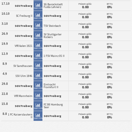
17.10
Průměr gólů:
BTTS:
SG Barockstadt
SGV Freiberg
0.00
0%
Fulda Lehnerz
Statistiky
10.10
Průměr gólů:
BTTS:
SC Freiburg II
SGV Freiberg
0.00
0%
Statistiky
3.10
Průměr gólů:
BTTS:
SGV Freiberg
TSV Steinbach
0.00
0%
Statistiky
26.9
Průměr gólů:
BTTS:
SV Stuttgarter
SGV Freiberg
0.00
0%
Kickers
Statistiky
19.9
Průměr gólů:
BTTS:
VfR Aalen 1921
SGV Freiberg
0.00
0%
Statistiky
12.9
Průměr gólů:
BTTS:
SGV Freiberg
1 FSV Mainz 05 II
0.00
0%
Statistiky
8.9
Průměr gólů:
BTTS:
SV Sandhausen
SGV Freiberg
0.00
0%
Statistiky
4.9
Průměr gólů:
BTTS:
SSV Ulm 1846
SGV Freiberg
0.00
0%
Statistiky
29.8
Průměr gólů:
BTTS:
Eintracht
SGV Freiberg
0.00
0%
Frankfurt II
Statistiky
22.8
Průměr gólů:
BTTS:
VfR Mannheim
SGV Freiberg
0.00
0%
Statistiky
15.8
Průměr gólů:
BTTS:
FC 08 Homburg
SGV Freiberg
0.00
0%
Saar
Statistiky
8.8
Průměr gólů:
BTTS:
1 FC Kaiserslautern
SGV Freiberg
0.00
0%
II
Statistiky