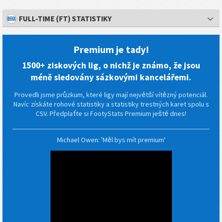
FULL-TIME (FT) STATISTIKY
Premium je tady!
1500+ ziskových lig, o nichž je známo, že jsou
méně sledovány sázkovými kancelářemi.
Provedli jsme průzkum, které ligy mají největší vítězný potenciál.
Navíc získáte rohové statistiky a statistiky trestných karet spolu s
CSV. Předplaťte si FootyStats Premium ještě dnes!
Michael Owen: 'Měl bys mít premium'