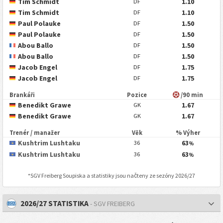
Tim Schmidt
1.10
DF
Tim Schmidt
1.10
DF
Paul Polauke
1.50
DF
Paul Polauke
1.50
DF
Abou Ballo
1.50
DF
Abou Ballo
1.50
DF
Jacob Engel
1.75
DF
Jacob Engel
1.75
DF
Brankáři
Pozice
/90 min
Benedikt Grawe
1.67
GK
Benedikt Grawe
1.67
GK
Trenér / manažer
Věk
% Výher
Kushtrim Lushtaku
63
36
%
Kushtrim Lushtaku
63
36
%
*
SGV Freiberg
Soupiska a statistiky jsou načteny ze sezóny 2026/27
2026/27 STATISTIKA
- SGV FREIBERG