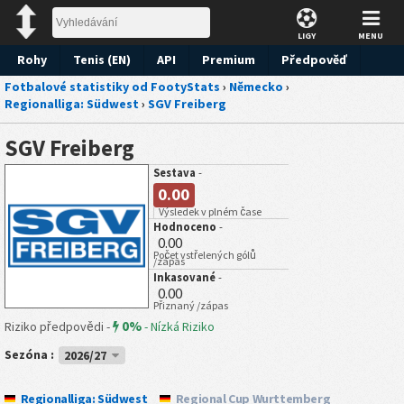
LIGY
MENU
Rohy
Tenis (EN)
API
Premium
Předpověď
Fotbalové statistiky od FootyStats
›
Německo
›
Regionalliga: Südwest
›
SGV Freiberg
SGV Freiberg
Sestava
-
0.00
Výsledek v plném čase
Hodnoceno
-
0.00
Počet vstřelených gólů
/zápas
Inkasované
-
0.00
Přiznaný /zápas
0%
Riziko předpovědi -
-
Nízká Riziko
Sezóna :
2026/27
Regionalliga: Südwest
Regional Cup Wurttemberg