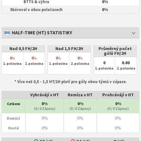
0%
BTTS & výhra
0%
Skóroval v obou poločasech
HALF-TIME (HT) STATISTIKY
Nad 0,5 FH/2H
Nad 1,5 FH/2H
Průměrný počet
gólů FH/2H
0
0
0
0
%
%
%
%
0
0.00
1. polovina
2. polovina
1. polovina
2. polovina
1. polovina
2. polovina
* Více než 0,5 - 1,5 HT/2H platí pro góly obou týmů v zápase.
Vyhrávájí v HT
Remíza v HT
Prohrávájí v HT
0%
0%
0%
Celkem
(0 / 0 Zápasy)
(0 / 0 Zápasy)
(0 / 0 Zápasy)
0%
0%
0%
Domácí
0%
0%
0%
Hosté