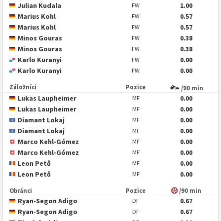
Julian Kudala
1.00
FW
Marius Kohl
0.57
FW
Marius Kohl
0.57
FW
Minos Gouras
0.38
FW
Minos Gouras
0.38
FW
Karlo Kuranyi
0.00
FW
Karlo Kuranyi
0.00
FW
Záložníci
Pozice
/90 min
Lukas Laupheimer
0.00
MF
Lukas Laupheimer
0.00
MF
Diamant Lokaj
0.00
MF
Diamant Lokaj
0.00
MF
Marco Kehl-Gómez
0.00
MF
Marco Kehl-Gómez
0.00
MF
Leon Pető
0.00
MF
Leon Pető
0.00
MF
Obránci
Pozice
/90 min
Ryan-Segon Adigo
0.67
DF
Ryan-Segon Adigo
0.67
DF