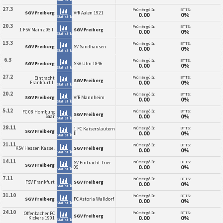
27.3
Průměr gólů:
BTTS:
SGV Freiberg
VfR Aalen 1921
0.00
0%
Statistiky
20.3
Průměr gólů:
BTTS:
1 FSV Mainz 05 II
SGV Freiberg
0.00
0%
Statistiky
13.3
Průměr gólů:
BTTS:
SGV Freiberg
SV Sandhausen
0.00
0%
Statistiky
6.3
Průměr gólů:
BTTS:
SGV Freiberg
SSV Ulm 1846
0.00
0%
Statistiky
27.2
Průměr gólů:
BTTS:
Eintracht
SGV Freiberg
0.00
0%
Frankfurt II
Statistiky
20.2
Průměr gólů:
BTTS:
SGV Freiberg
VfR Mannheim
0.00
0%
Statistiky
5.12
Průměr gólů:
BTTS:
FC 08 Homburg
SGV Freiberg
0.00
0%
Saar
Statistiky
28.11
Průměr gólů:
BTTS:
1 FC Kaiserslautern
SGV Freiberg
0.00
0%
II
Statistiky
21.11
Průměr gólů:
BTTS:
KSV Hessen Kassel
SGV Freiberg
0.00
0%
Statistiky
14.11
Průměr gólů:
BTTS:
SV Eintracht Trier
SGV Freiberg
0.00
0%
05
Statistiky
7.11
Průměr gólů:
BTTS:
FSV Frankfurt
SGV Freiberg
0.00
0%
Statistiky
31.10
Průměr gólů:
BTTS:
SGV Freiberg
FC Astoria Walldorf
0.00
0%
Statistiky
24.10
Průměr gólů:
BTTS:
Offenbacher FC
SGV Freiberg
0.00
0%
Kickers 1901
Statistiky