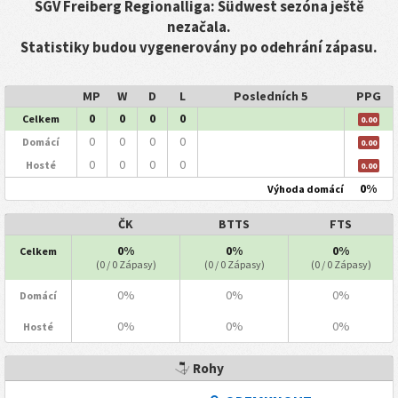
SGV Freiberg Regionalliga: Südwest sezóna ještě
nezačala.
Statistiky budou vygenerovány po odehrání zápasu.
MP
W
D
L
Posledních 5
PPG
0
0
0
0
Celkem
0.00
0
0
0
0
Domácí
0.00
0
0
0
0
Hosté
0.00
0%
Výhoda domácí
ČK
BTTS
FTS
0%
0%
0%
Celkem
(0 / 0 Zápasy)
(0 / 0 Zápasy)
(0 / 0 Zápasy)
0%
0%
0%
Domácí
0%
0%
0%
Hosté
Rohy