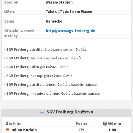
Stadion
Wasen-Stadion
Města
Talstr. 17 / Auf dem Wasen
Země
Německo
Oficiální webové
http://www.sgv-freiberg.de
stránky
0
•
SGV Freiberg
vstřelil v této sezóně celkem
gólů.
0
•
SGV Freiberg
dal v této sezóně celkem
gólů.
0
•
SGV Freiberg
vstřelí gól každou
min.
0
•
SGV Freiberg
inkasuje gól každou
min
0
•
SGV Freiberg
vstřelí v průměru
gólů v každém zápase.
0
•
SGV Freiberg
inkasuje v průměru
gólů v každém zápase.
SGV Freiberg Družstvo
Útočníci
Pozice
/90 min
Julian Kudala
1.00
FW