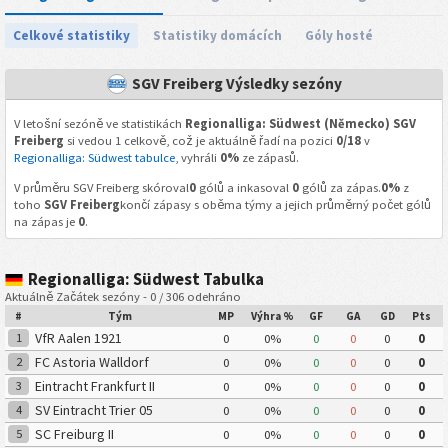
Celkové statistiky
Statistiky domácích
Góly hosté
SGV Freiberg Výsledky sezóny
V letošní sezóně ve statistikách
Regionalliga: Südwest (Německo) SGV
Freiberg
si vedou 1 celkově, což je aktuálně řadí na pozici
0/18
v
Regionalliga: Südwest tabulce
, vyhráli
0%
ze zápasů.
V průměru SGV Freiberg skóroval
0
gólů a inkasoval
0
gólů za zápas.
0%
z
toho
SGV Freiberg
končí zápasy s oběma týmy a jejich průměrný počet gólů
na zápas je
0
.
Regionalliga: Südwest Tabulka
Aktuálně Začátek sezóny - 0 / 306 odehráno
#
Tým
MP
Výhra %
GF
GA
GD
Pts
VfR Aalen 1921
1
0
0%
0
0
0
0
FC Astoria Walldorf
2
0
0%
0
0
0
0
Eintracht Frankfurt II
3
0
0%
0
0
0
0
SV Eintracht Trier 05
4
0
0%
0
0
0
0
SC Freiburg II
5
0
0%
0
0
0
0