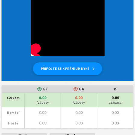
PŘIPOJTE SE K PRÉMIUM NYNÍ
GF
GA
Ø
0.00
0.00
0.00
Celkem
/zápasy
/zápasy
/zápasy
0.00
0.00
0.00
Domácí
0.00
0.00
0.00
Hosté