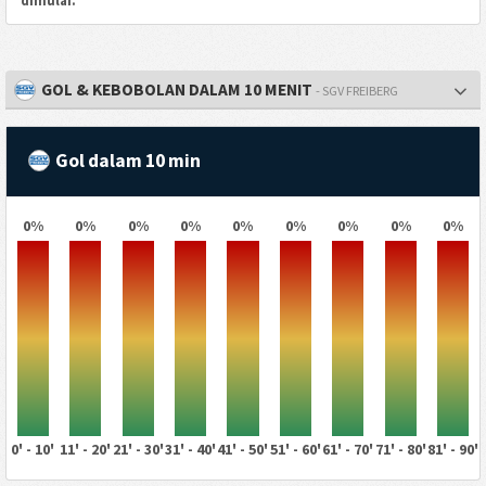
dimulai.
GOL & KEBOBOLAN DALAM 10 MENIT
- SGV FREIBERG
Gol dalam 10 min
0%
0%
0%
0%
0%
0%
0%
0%
0%
0' - 10'
11' - 20'
21' - 30'
31' - 40'
41' - 50'
51' - 60'
61' - 70'
71' - 80'
81' - 90'