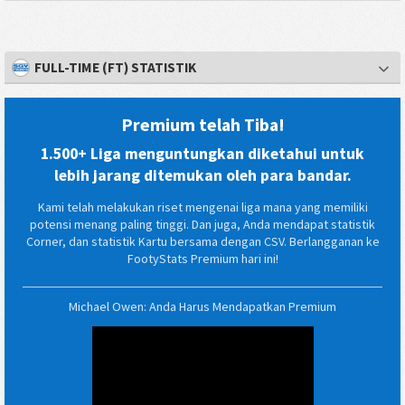
FULL-TIME (FT) STATISTIK
Premium telah Tiba!
1.500+ Liga menguntungkan diketahui untuk
lebih jarang ditemukan oleh para bandar.
Kami telah melakukan riset mengenai liga mana yang memiliki
potensi menang paling tinggi. Dan juga, Anda mendapat statistik
Corner, dan statistik Kartu bersama dengan CSV. Berlangganan ke
FootyStats Premium hari ini!
Michael Owen: Anda Harus Mendapatkan Premium