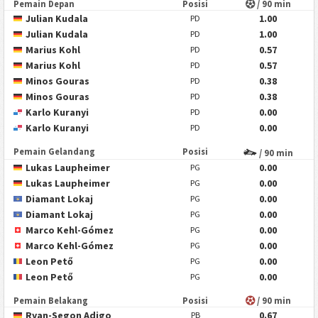
Pemain Depan
Posisi
/ 90 min
Julian Kudala
1.00
PD
Julian Kudala
1.00
PD
Marius Kohl
0.57
PD
Marius Kohl
0.57
PD
Minos Gouras
0.38
PD
Minos Gouras
0.38
PD
Karlo Kuranyi
0.00
PD
Karlo Kuranyi
0.00
PD
Pemain Gelandang
Posisi
/ 90 min
Lukas Laupheimer
0.00
PG
Lukas Laupheimer
0.00
PG
Diamant Lokaj
0.00
PG
Diamant Lokaj
0.00
PG
Marco Kehl-Gómez
0.00
PG
Marco Kehl-Gómez
0.00
PG
Leon Pető
0.00
PG
Leon Pető
0.00
PG
Pemain Belakang
Posisi
/ 90 min
Ryan-Segon Adigo
0.67
PB