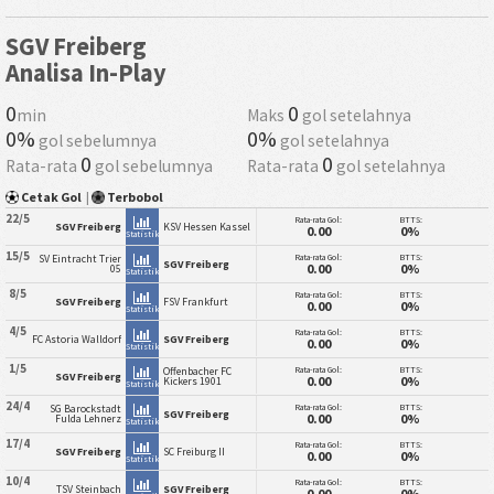
SGV Freiberg
Analisa In-Play
0
0
min
Maks
gol setelahnya
0%
0%
gol sebelumnya
gol setelahnya
0
0
Rata-rata
gol sebelumnya
Rata-rata
gol setelahnya
Cetak Gol
|
Terbobol
22/5
Rata-rata Gol:
BTTS:
SGV Freiberg
KSV Hessen Kassel
0.00
0%
Statistik
15/5
Rata-rata Gol:
BTTS:
SV Eintracht Trier
SGV Freiberg
0.00
0%
05
Statistik
8/5
Rata-rata Gol:
BTTS:
SGV Freiberg
FSV Frankfurt
0.00
0%
Statistik
4/5
Rata-rata Gol:
BTTS:
FC Astoria Walldorf
SGV Freiberg
0.00
0%
Statistik
1/5
Rata-rata Gol:
BTTS:
Offenbacher FC
SGV Freiberg
0.00
0%
Kickers 1901
Statistik
24/4
Rata-rata Gol:
BTTS:
SG Barockstadt
SGV Freiberg
0.00
0%
Fulda Lehnerz
Statistik
17/4
Rata-rata Gol:
BTTS:
SGV Freiberg
SC Freiburg II
0.00
0%
Statistik
10/4
Rata-rata Gol:
BTTS:
TSV Steinbach
SGV Freiberg
0.00
0%