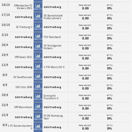
24/10
Rata-rata Gol:
BTTS:
Offenbacher FC
SGV Freiberg
0.00
0%
Kickers 1901
Statistik
17/10
Rata-rata Gol:
BTTS:
SG Barockstadt
SGV Freiberg
0.00
0%
Fulda Lehnerz
Statistik
10/10
Rata-rata Gol:
BTTS:
SC Freiburg II
SGV Freiberg
0.00
0%
Statistik
3/10
Rata-rata Gol:
BTTS:
SGV Freiberg
TSV Steinbach
0.00
0%
Statistik
26/9
Rata-rata Gol:
BTTS:
SV Stuttgarter
SGV Freiberg
0.00
0%
Kickers
Statistik
19/9
Rata-rata Gol:
BTTS:
VfR Aalen 1921
SGV Freiberg
0.00
0%
Statistik
12/9
Rata-rata Gol:
BTTS:
SGV Freiberg
1 FSV Mainz 05 II
0.00
0%
Statistik
8/9
Rata-rata Gol:
BTTS:
SV Sandhausen
SGV Freiberg
0.00
0%
Statistik
4/9
Rata-rata Gol:
BTTS:
SSV Ulm 1846
SGV Freiberg
0.00
0%
Statistik
29/8
Rata-rata Gol:
BTTS:
Eintracht
SGV Freiberg
0.00
0%
Frankfurt II
Statistik
22/8
Rata-rata Gol:
BTTS:
VfR Mannheim
SGV Freiberg
0.00
0%
Statistik
15/8
Rata-rata Gol:
BTTS:
FC 08 Homburg
SGV Freiberg
0.00
0%
Saar
Statistik
8/8
Rata-rata Gol:
BTTS:
1 FC Kaiserslautern
SGV Freiberg
0.00
0%
II
Statistik