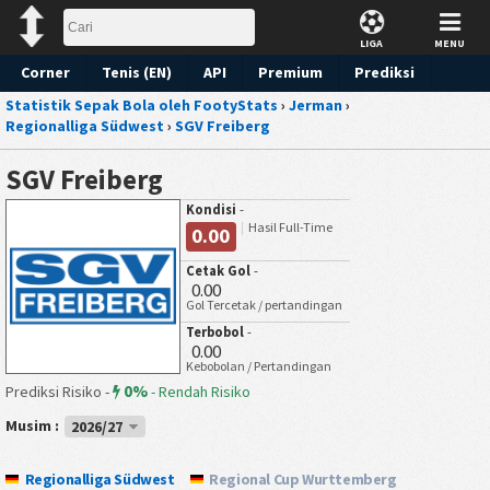
LIGA
MENU
Corner
Tenis (EN)
API
Premium
Prediksi
Statistik Sepak Bola oleh FootyStats
›
Jerman
›
Regionalliga Südwest
›
SGV Freiberg
SGV Freiberg
Kondisi
-
Hasil Full-Time
0.00
Cetak Gol
-
0.00
Gol Tercetak / pertandingan
Terbobol
-
0.00
Kebobolan / Pertandingan
0%
Prediksi Risiko -
-
Rendah Risiko
Musim :
2026/27
Regionalliga Südwest
Regional Cup Wurttemberg