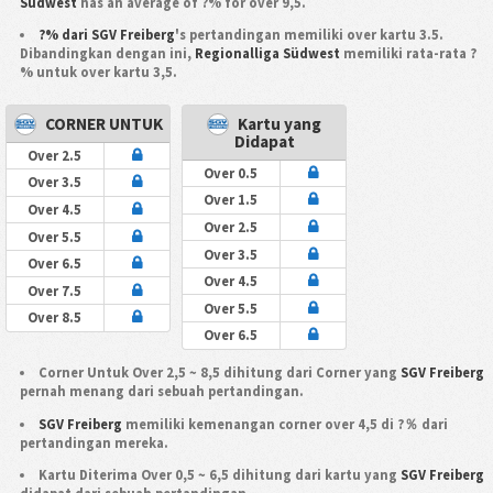
Südwest
has an average of ?% for over 9,5.
?% dari SGV Freiberg
's pertandingan memiliki over kartu 3.5.
Dibandingkan dengan ini,
Regionalliga Südwest
memiliki rata-rata ?
% untuk over kartu 3,5.
CORNER UNTUK
Kartu yang
Didapat
Over 2.5
Over 0.5
Over 3.5
Over 1.5
Over 4.5
Over 2.5
Over 5.5
Over 3.5
Over 6.5
Over 4.5
Over 7.5
Over 5.5
Over 8.5
Over 6.5
Corner Untuk Over 2,5 ~ 8,5 dihitung dari Corner yang
SGV Freiberg
pernah menang dari sebuah pertandingan.
SGV Freiberg
memiliki kemenangan corner over 4,5 di ?％ dari
pertandingan mereka.
Kartu Diterima Over 0,5 ~ 6,5 dihitung dari kartu yang
SGV Freiberg