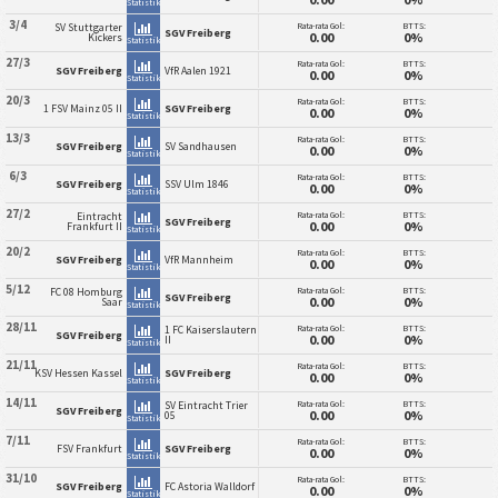
Statistik
3/4
Rata-rata Gol:
BTTS:
SV Stuttgarter
SGV Freiberg
0.00
0%
Kickers
Statistik
27/3
Rata-rata Gol:
BTTS:
SGV Freiberg
VfR Aalen 1921
0.00
0%
Statistik
20/3
Rata-rata Gol:
BTTS:
1 FSV Mainz 05 II
SGV Freiberg
0.00
0%
Statistik
13/3
Rata-rata Gol:
BTTS:
SGV Freiberg
SV Sandhausen
0.00
0%
Statistik
6/3
Rata-rata Gol:
BTTS:
SGV Freiberg
SSV Ulm 1846
0.00
0%
Statistik
27/2
Rata-rata Gol:
BTTS:
Eintracht
SGV Freiberg
0.00
0%
Frankfurt II
Statistik
20/2
Rata-rata Gol:
BTTS:
SGV Freiberg
VfR Mannheim
0.00
0%
Statistik
5/12
Rata-rata Gol:
BTTS:
FC 08 Homburg
SGV Freiberg
0.00
0%
Saar
Statistik
28/11
Rata-rata Gol:
BTTS:
1 FC Kaiserslautern
SGV Freiberg
0.00
0%
II
Statistik
21/11
Rata-rata Gol:
BTTS:
KSV Hessen Kassel
SGV Freiberg
0.00
0%
Statistik
14/11
Rata-rata Gol:
BTTS:
SV Eintracht Trier
SGV Freiberg
0.00
0%
05
Statistik
7/11
Rata-rata Gol:
BTTS:
FSV Frankfurt
SGV Freiberg
0.00
0%
Statistik
31/10
Rata-rata Gol:
BTTS:
SGV Freiberg
FC Astoria Walldorf
0.00
0%
Statistik