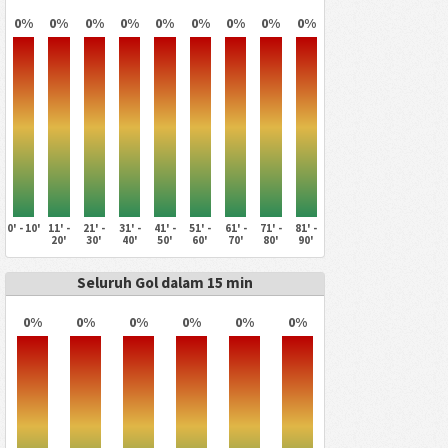
0%
0%
0%
0%
0%
0%
0%
0%
0%
0' - 10'
11' -
21' -
31' -
41' -
51' -
61' -
71' -
81' -
20'
30'
40'
50'
60'
70'
80'
90'
Seluruh Gol dalam 15 min
0%
0%
0%
0%
0%
0%