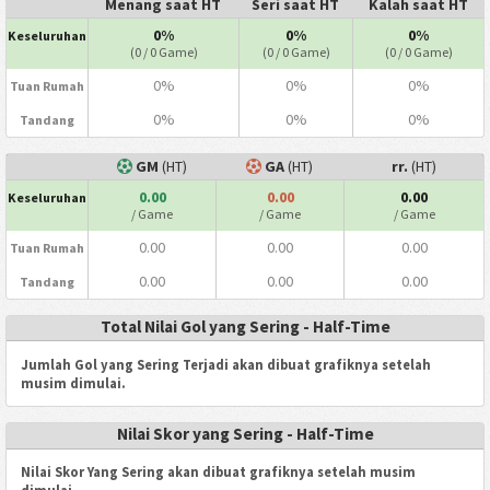
Menang saat HT
Seri saat HT
Kalah saat HT
0%
0%
0%
Keseluruhan
(0 / 0 Game)
(0 / 0 Game)
(0 / 0 Game)
0%
0%
0%
Tuan Rumah
0%
0%
0%
Tandang
GM
(HT)
GA
(HT)
rr.
(HT)
0.00
0.00
0.00
Keseluruhan
/ Game
/ Game
/ Game
0.00
0.00
0.00
Tuan Rumah
0.00
0.00
0.00
Tandang
Total Nilai Gol yang Sering - Half-Time
Jumlah Gol yang Sering Terjadi akan dibuat grafiknya setelah
musim dimulai.
Nilai Skor yang Sering - Half-Time
Nilai Skor Yang Sering akan dibuat grafiknya setelah musim