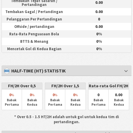
Tembakan Tepat Sasaran /
0.00
Pertandingan
0.00
Tembakan Gagal / Pertandingan
0
Pelanggaran Per Pertandingan
0.00
Offside / pertandingan
0%
Rata-Rata Penguasaan Bola
0%
BTTS & Menang
0%
Mencetak Gol di Kedua Bagian
HALF-TIME (HT) STATISTIK
FH/2H Over 0,5
FH/2H Over 1,5
Rata-rata Gol FH/2H
0
0
0
0
0
0.00
%
%
%
%
Babak
Babak
Babak
Babak
Babak
Babak
Pertama
Kedua
Pertama
Kedua
Pertama
Kedua
* Over 0.5 - 1.5 HT/2H adalah untuk gol untuk kedua tim di
pertandingan.