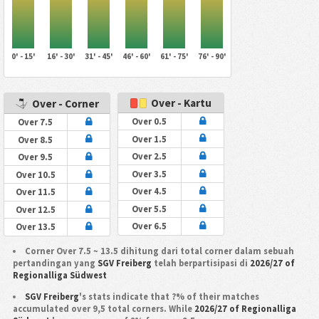
0' - 15'
16' - 30'
31' - 45'
46' - 60'
61' - 75'
76' - 90'
Over - Kartu
Over - Corner
Over 0.5
Over 7.5
Over 1.5
Over 8.5
Over 2.5
Over 9.5
Over 3.5
Over 10.5
Over 4.5
Over 11.5
Over 5.5
Over 12.5
Over 6.5
Over 13.5
Corner Over 7.5 ~ 13.5 dihitung dari total corner dalam sebuah
pertandingan yang
SGV Freiberg
telah berpartisipasi di
2026/27 of
Regionalliga Südwest
SGV Freiberg
's stats indicate that ?% of their matches
accumulated over 9,5 total corners. While
2026/27 of Regionalliga