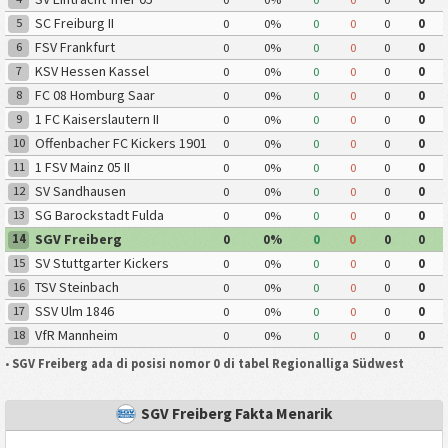
SC Freiburg II
5
0
0%
0
0
0
0
FSV Frankfurt
6
0
0%
0
0
0
0
KSV Hessen Kassel
7
0
0%
0
0
0
0
FC 08 Homburg Saar
8
0
0%
0
0
0
0
1 FC Kaiserslautern II
9
0
0%
0
0
0
0
Offenbacher FC Kickers 1901
10
0
0%
0
0
0
0
1 FSV Mainz 05 II
11
0
0%
0
0
0
0
SV Sandhausen
12
0
0%
0
0
0
0
SG Barockstadt Fulda
13
0
0%
0
0
0
0
Lehnerz
SGV Freiberg
14
0
0%
0
0
0
0
SV Stuttgarter Kickers
15
0
0%
0
0
0
0
TSV Steinbach
16
0
0%
0
0
0
0
SSV Ulm 1846
17
0
0%
0
0
0
0
VfR Mannheim
18
0
0%
0
0
0
0
•
SGV Freiberg ada di posisi nomor 0 di tabel Regionalliga Südwest
SGV Freiberg Fakta Menarik