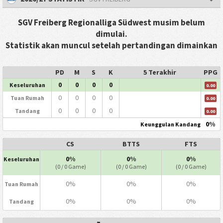
SGV Freiberg Regionalliga Südwest musim belum
dimulai.
Statistik akan muncul setelah pertandingan dimainkan
PD
M
S
K
5 Terakhir
PPG
0
0
0
0
Keseluruhan
0.00
0
0
0
0
Tuan Rumah
0.00
0
0
0
0
Tandang
0.00
0%
Keunggulan Kandang
CS
BTTS
FTS
0%
0%
0%
Keseluruhan
(0 / 0 Game)
(0 / 0 Game)
(0 / 0 Game)
0%
0%
0%
Tuan Rumah
0%
0%
0%
Tandang