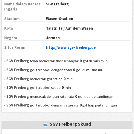
Nama dalam Bahasa
SGV Freiberg
Inggris
Stadium
Wasen-Stadion
Kota
Talstr. 17 / Auf dem Wasen
Negara
Jerman
Situs Resmi
http://www.sgv-freiberg.de
0
•
SGV Freiberg
telah mencetak skor sebanyak
gol di musim ini.
0
•
SGV Freiberg
gol terbobol dengan total
gol di musim ini.
0
•
SGV Freiberg
mencetak gol setiap
min
0
•
SGV Freiberg
gol terbobol setiap
min
0
•
SGV Freiberg
mencetak dengan rata-rata
gol tiap pertandingan
0
•
SGV Freiberg
gol terbobol dengan rata-rata
gol tiap pertandingan
SGV Freiberg Skuad