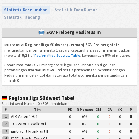
Statistik Keseluruhan
Statistik Tuan Rumah
Statistik Tandang
SGV Freiberg Hasil Musim
Musim ini di
Regionalliga Südwest (Jerman) SGV Freiberg stats
menunjukan performa mereka 1 secara keseluruhan, saat ini menempatkan
mereka di
0/18
di
Regionalliga Südwest Table
, kemenangan
0%
of matches.
Secara rata-rata SGV Freiberg score
0
gol dan kebobolan
0
gol per
pertandingan.
0%
dari ini
SGV Freiberg
's pertandingan berakhir dengan
kedua tim mencetak gol dan rata-rata total gol mereka per pertandingan
adalah
0
.
Regionalliga Südwest Tabel
Saat ini Awal Musim - 0 / 306 dimainkan
#
Tim
PD
%Menang
GM
GA
SG
P
VfR Aalen 1921
1
0
0%
0
0
0
0
FC Astoria Walldorf
2
0
0%
0
0
0
0
Eintracht Frankfurt II
3
0
0%
0
0
0
0
SV Eintracht Trier 05
4
0
0%
0
0
0
0