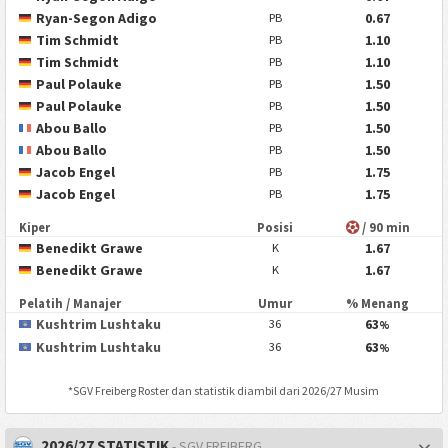
Ryan-Segon Adigo
0.67
PB
Tim Schmidt
1.10
PB
Tim Schmidt
1.10
PB
Paul Polauke
1.50
PB
Paul Polauke
1.50
PB
Abou Ballo
1.50
PB
Abou Ballo
1.50
PB
Jacob Engel
1.75
PB
Jacob Engel
1.75
PB
Kiper
Posisi
/ 90 min
Benedikt Grawe
1.67
K
Benedikt Grawe
1.67
K
Pelatih / Manajer
Umur
% Menang
Kushtrim Lushtaku
63
36
%
Kushtrim Lushtaku
63
36
%
*
SGV Freiberg
Roster dan statistik diambil dari 2026/27 Musim
2026/27 STATISTIK
- SGV FREIBERG