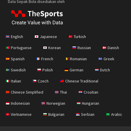
Data Sepak Bola disediakan oleh
English
Japanese
Turkish
Portuguese
Korean
Russian
Danish
Spanish
French
Romanian
Greek
Swedish
Polish
German
Dutch
Italian
Czech
Chinese Traditional
Chinese Simplified
Thai
Croatian
Indonesian
Norwegian
Hungarian
Vietnamese
Bulgarian
Serbian
Arabic