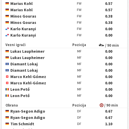
Marius Kohl
0.57
FW
Marius Kohl
0.57
FW
Minos Gouras
0.38
FW
Minos Gouras
0.38
FW
Karlo Kuranyi
0.00
FW
Karlo Kuranyi
0.00
FW
Vezni igrači
Pozicija
/ 90 min
Lukas Laupheimer
0.00
MF
Lukas Laupheimer
0.00
MF
Diamant Lokaj
0.00
MF
Diamant Lokaj
0.00
MF
Marco Kehl-Gómez
0.00
MF
Marco Kehl-Gómez
0.00
MF
Leon Pető
0.00
MF
Leon Pető
0.00
MF
Obrana
Pozicija
/ 90 min
Ryan-Segon Adigo
0.67
DF
Ryan-Segon Adigo
0.67
DF
Tim Schmidt
1.10
DF