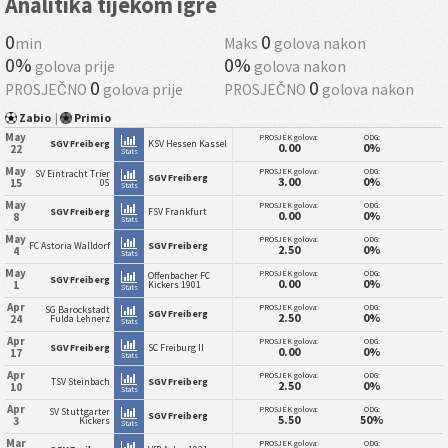
Analitika tijekom igre
0
0
min
Maks
golova nakon
0%
0%
golova prije
golova nakon
0
0
PROSJEČNO
golova prije
PROSJEČNO
golova nakon
Zabio
|
Primio
May
PROSJEK golova:
ODG:
SGV Freiberg
KSV Hessen Kassel
0.00
0%
22
Stats
May
PROSJEK golova:
ODG:
SV Eintracht Trier
SGV Freiberg
3.00
0%
15
05
Stats
May
PROSJEK golova:
ODG:
SGV Freiberg
FSV Frankfurt
0.00
0%
8
Stats
May
PROSJEK golova:
ODG:
FC Astoria Walldorf
SGV Freiberg
2.50
0%
4
Stats
May
PROSJEK golova:
ODG:
Offenbacher FC
SGV Freiberg
0.00
0%
1
Kickers 1901
Stats
Apr
PROSJEK golova:
ODG:
SG Barockstadt
SGV Freiberg
2.50
0%
24
Fulda Lehnerz
Stats
Apr
PROSJEK golova:
ODG:
SGV Freiberg
SC Freiburg II
0.00
0%
17
Stats
Apr
PROSJEK golova:
ODG:
TSV Steinbach
SGV Freiberg
2.50
0%
10
Stats
Apr
PROSJEK golova:
ODG:
SV Stuttgarter
SGV Freiberg
5.50
50%
3
Kickers
Stats
Mar
PROSJEK golova:
ODG: