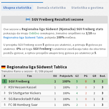
Ukupna statistika
Domaća statistika
Statistika u gostima
SGV Freiberg Rezultati sezone
Ove sezone u
Regionalna liga Südwest (Njemačka) SGV Freiberg stats
pokazuju da imaju
Odlično
sveukupno, trenutno smješteni na
1/18
na
Regionalna liga Südwest Table
, pobjeda
100%
mečeva.
U prosjeku SGV Freiberg score
5
golova po utakmici, a primaju
0
golova po
utakmici.
0%
od toga
SGV Freiberg
's utakmice završavaju tako da oba tima
postižu golove, a njihov prosječni ukupni broj golova po utakmici je
5
.
Regionalna liga Südwest Tablica
Trenutno Rano u sezoni - 8 / 306 played
#
Tim
OU
Pobjeda%
GZ
PG
GR
Bod.
SGV Freiberg
1
1
100%
5
0
5
3
KSV Hessen Kassel
2
1
100%
3
0
3
3
SV Stuttgarter Kickers
3
1
100%
4
2
2
3
SG Barockstadt Fulda
4
1
100%
1
0
1
3
Lehnerz
FC 08 Homburg Saar
5
1
100%
2
1
1
3