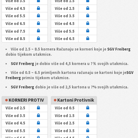
Više od 3.5
Više od 1.5
Više od 4.5
Više od 2.5
Više od 5.5
Više od 3.5
Više od 6.5
Više od 4.5
Više od 7.5
Više od 5.5
Više od 8.5
Više od 6.5
Više od 2.5 ~ 8.5 kornera Računaju se korneri koje je
SGV Freiberg
dobio tijekom utakmice.
SGV Freiberg
je dobio više od 4,5 kornera u ?％ svojih utakmica.
Više od 0.5 ~ 6.5 primljenih kartona računaju se kartoni koje je
SGV
Freiberg
primio tijekom utakmice.
SGV Freiberg
dobio je više od 2,5 kartona u ?% svojih utakmica.
KORNERI PROTIV
Kartoni Protivnik
Više od 2.5
Više od 0.5
Više od 3.5
Više od 1.5
Više od 4.5
Više od 2.5
Više od 5.5
Više od 3.5