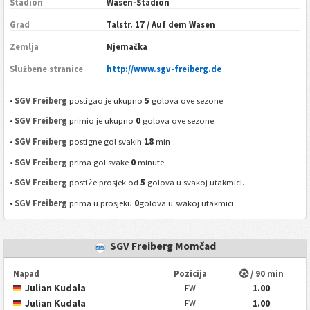
Stadion
Wasen-Stadion
Grad
Talstr. 17 / Auf dem Wasen
Zemlja
Njemačka
Službene stranice
http://www.sgv-freiberg.de
5
•
SGV Freiberg
postigao je ukupno
golova ove sezone.
0
•
SGV Freiberg
primio je ukupno
golova ove sezone.
18
•
SGV Freiberg
postigne gol svakih
min
0
•
SGV Freiberg
prima gol svake
minute
5
•
SGV Freiberg
postiže prosjek od
golova u svakoj utakmici.
0
•
SGV Freiberg
prima u prosjeku
golova u svakoj utakmici
SGV Freiberg Momčad
Napad
Pozicija
/ 90 min
Julian Kudala
1.00
FW
Julian Kudala
1.00
FW