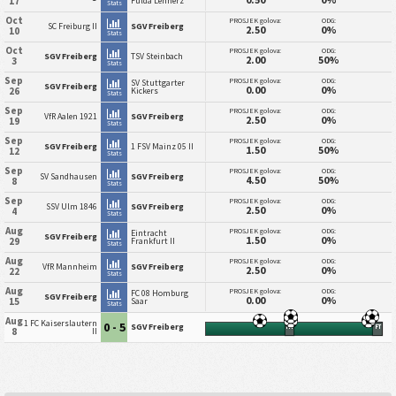
17
Fulda Lehnerz
Stats
Oct
PROSJEK golova:
ODG:
SC Freiburg II
SGV Freiberg
2.50
0%
10
Stats
Oct
PROSJEK golova:
ODG:
SGV Freiberg
TSV Steinbach
2.00
50%
3
Stats
Sep
PROSJEK golova:
ODG:
SV Stuttgarter
SGV Freiberg
0.00
0%
26
Kickers
Stats
Sep
PROSJEK golova:
ODG:
VfR Aalen 1921
SGV Freiberg
2.50
0%
19
Stats
Sep
PROSJEK golova:
ODG:
SGV Freiberg
1 FSV Mainz 05 II
1.50
50%
12
Stats
Sep
PROSJEK golova:
ODG:
SV Sandhausen
SGV Freiberg
4.50
50%
8
Stats
Sep
PROSJEK golova:
ODG:
SSV Ulm 1846
SGV Freiberg
2.50
0%
4
Stats
Aug
PROSJEK golova:
ODG:
Eintracht
SGV Freiberg
1.50
0%
29
Frankfurt II
Stats
Aug
PROSJEK golova:
ODG:
VfR Mannheim
SGV Freiberg
2.50
0%
22
Stats
Aug
PROSJEK golova:
ODG:
FC 08 Homburg
SGV Freiberg
0.00
0%
15
Saar
Stats
Aug
1 FC Kaiserslautern
0 - 5
SGV Freiberg
HT
FT
8
II