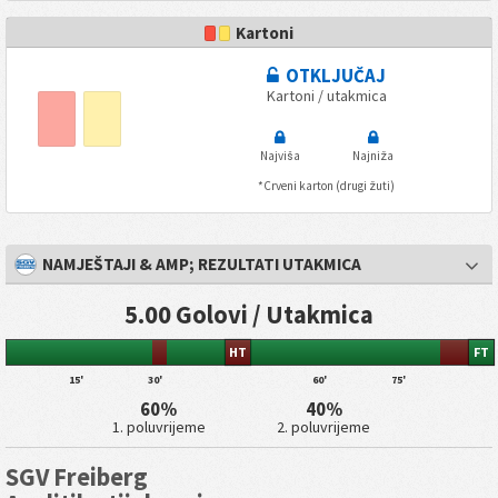
Kartoni
OTKLJUČAJ
Kartoni / utakmica
Najviša
Najniža
*Crveni karton (drugi žuti)
NAMJEŠTAJI & AMP; REZULTATI UTAKMICA
5.00 Golovi / Utakmica
HT
FT
15'
30'
60'
75'
60%
40%
1. poluvrijeme
2. poluvrijeme
SGV Freiberg