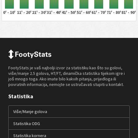
0' - 10'
11' - 20'
21' - 30'
31' - 40'
41' - 50'
51' - 60'
61' - 70'
71' - 80'
81' - 90'
FootyStats je vaš najbolji izvor za statistiku kao što su golovi,
više/manje 2.5 golova, HT/FT, dinamička statistika tijekom igre i
još mnogo toga. Ako imate bilo kakvih pitanja, prijedloga ili
povratnih informacija, nemojte se ustručavati stupiti u kontakt.
Statistika
Više/Manje golova
Statistika ODG
Statistika kornera