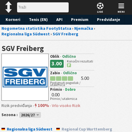
LIGE
MENI
Korneri
Tenis (EN)
API
Premium
Predviđanje
Nogometna statistika FootyStatsa
›
Njemačka
›
Regionalna liga Südwest
›
SGV Freiberg
SGV Freiberg
Oblik
-
Odlično
Konačni rezultati
3.00
P
Zabio
-
Odlično
5.00
Postignuti pogodak /
utakmica
Primio
-
Dobro
0.00
Primio / utakmica
100%
Rizik predviđanja -
-
Vrlo visoko Rizik
Sezona :
2026/27
Regionalna liga Südwest
Regional Cup Wurttemberg