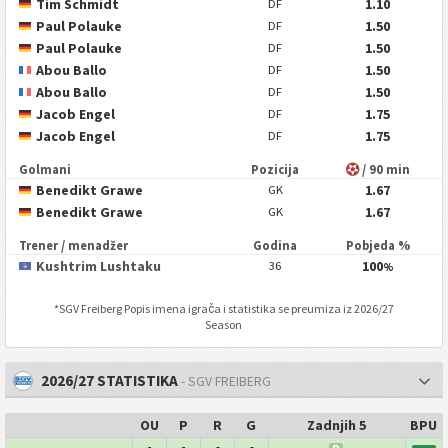
Tim Schmidt
1.10
DF
Paul Polauke
1.50
DF
Paul Polauke
1.50
DF
Abou Ballo
1.50
DF
Abou Ballo
1.50
DF
Jacob Engel
1.75
DF
Jacob Engel
1.75
DF
Golmani
Pozicija
/ 90 min
Benedikt Grawe
1.67
GK
Benedikt Grawe
1.67
GK
Trener / menadžer
Godina
Pobjeda %
Kushtrim Lushtaku
100
36
%
*
SGV Freiberg
Popis imena igrača i statistika se preumiza iz 2026/27
Season
2026/27 STATISTIKA
- SGV FREIBERG
OU
P
R
G
Zadnjih 5
BPU