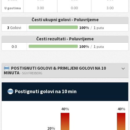
3.00
0.00
3.00
U gostima
Česti ukupni golovi - Poluvrijeme
3
Golovi
100%
/
1
puta
Česti rezultati - Poluvrijeme
0-3
100%
/
1
puta
POSTIGNUTI GOLOVI & PRIMLJENI GOLOVI NA 10
MINUTA
- SGV FREIBERG
Postignuti golovi na 10 min
40%
40%
20%