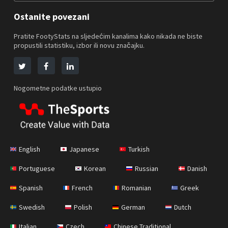
Ostanite povezani
Pratite FootyStats na sljedećim kanalima kako nikada ne biste
propustili statistiku, izbor ili novu značajku.
Nogometne podatke ustupio
English
Japanese
Turkish
Portuguese
Korean
Russian
Danish
Spanish
French
Romanian
Greek
Swedish
Polish
German
Dutch
Italian
Czech
Chinese Traditional