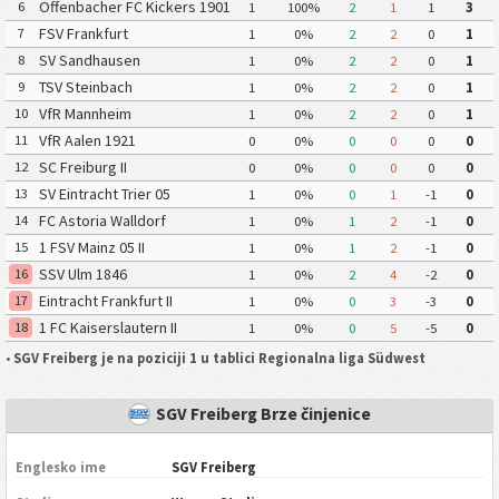
Offenbacher FC Kickers 1901
6
1
100%
2
1
1
3
FSV Frankfurt
7
1
0%
2
2
0
1
SV Sandhausen
8
1
0%
2
2
0
1
TSV Steinbach
9
1
0%
2
2
0
1
VfR Mannheim
10
1
0%
2
2
0
1
VfR Aalen 1921
11
0
0%
0
0
0
0
SC Freiburg II
12
0
0%
0
0
0
0
SV Eintracht Trier 05
13
1
0%
0
1
-1
0
FC Astoria Walldorf
14
1
0%
1
2
-1
0
1 FSV Mainz 05 II
15
1
0%
1
2
-1
0
SSV Ulm 1846
16
1
0%
2
4
-2
0
Eintracht Frankfurt II
17
1
0%
0
3
-3
0
1 FC Kaiserslautern II
18
1
0%
0
5
-5
0
•
SGV Freiberg je na poziciji 1 u tablici Regionalna liga Südwest
SGV Freiberg Brze činjenice
Englesko ime
SGV Freiberg