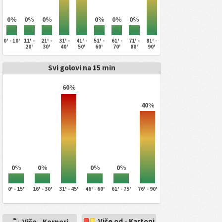
0%
0%
0%
0%
0%
0%
0' - 10'
11' -
21' -
31' -
41' -
51' -
61' -
71' -
81' -
20'
30'
40'
50'
60'
70'
80'
90'
Svi golovi na 15 min
60%
40%
0%
0%
0%
0%
0' - 15'
16' - 30'
31' - 45'
46' - 60'
61' - 75'
76' - 90'
Više od - Kartoni
Više - Korneri