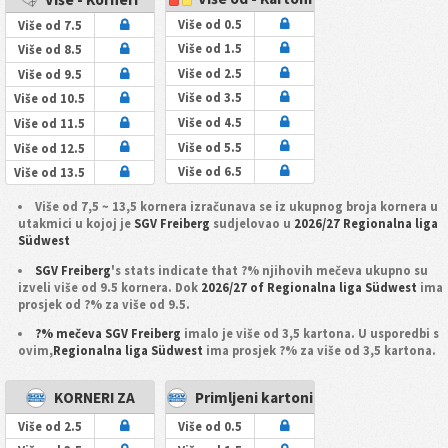
Više od 0.5
Više od 7.5
Više od 1.5
Više od 8.5
Više od 2.5
Više od 9.5
Više od 3.5
Više od 10.5
Više od 4.5
Više od 11.5
Više od 5.5
Više od 12.5
Više od 6.5
Više od 13.5
Više od 7,5 ~ 13,5 kornera izračunava se iz ukupnog broja kornera u
utakmici u kojoj je
SGV Freiberg
sudjelovao u
2026/27 Regionalna liga
Südwest
SGV Freiberg
's stats indicate that ?% njihovih mečeva ukupno su
izveli više od 9.5 kornera. Dok
2026/27 of Regionalna liga Südwest
ima
prosjek od ?% za više od 9.5.
?% mečeva SGV Freiberg
imalo je više od 3,5 kartona. U usporedbi s
ovim,
Regionalna liga Südwest
ima prosjek ?% za više od 3,5 kartona.
KORNERI ZA
Primljeni kartoni
Više od 2.5
Više od 0.5