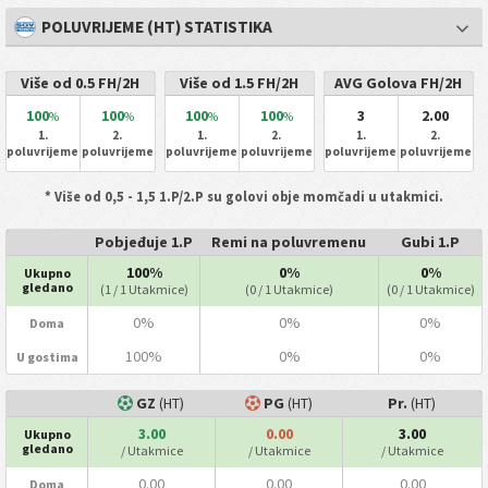
POLUVRIJEME (HT) STATISTIKA
Više od 0.5 FH/2H
Više od 1.5 FH/2H
AVG Golova FH/2H
100
100
100
100
3
2.00
%
%
%
%
1.
2.
1.
2.
1.
2.
poluvrijeme
poluvrijeme
poluvrijeme
poluvrijeme
poluvrijeme
poluvrijeme
* Više od 0,5 - 1,5 1.P/2.P su golovi obje momčadi u utakmici.
Pobjeđuje 1.P
Remi na poluvremenu
Gubi 1.P
100%
0%
0%
Ukupno
gledano
(1 / 1 Utakmice)
(0 / 1 Utakmice)
(0 / 1 Utakmice)
0%
0%
0%
Doma
100%
0%
0%
U gostima
GZ
(HT)
PG
(HT)
Pr.
(HT)
3.00
0.00
3.00
Ukupno
gledano
/ Utakmice
/ Utakmice
/ Utakmice
0.00
0.00
0.00
Doma