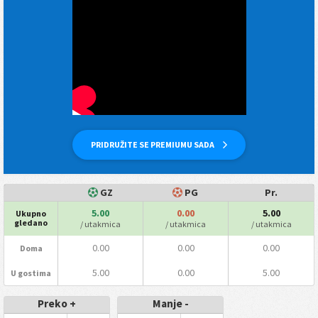
PRIDRUŽITE SE PREMIUMU SADA
GZ
PG
Pr.
5.00
0.00
5.00
Ukupno
gledano
/ utakmica
/ utakmica
/ utakmica
0.00
0.00
0.00
Doma
5.00
0.00
5.00
U gostima
Preko +
Manje -