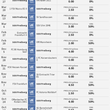
SGV Freiberg
VfR Aalen 1921
0.00
0%
27
Stats
Mar
PROSJEK golova:
ODG:
1 FSV Mainz 05 II
SGV Freiberg
2.50
0%
20
Stats
Mar
PROSJEK golova:
ODG:
SGV Freiberg
SV Sandhausen
0.00
0%
13
Stats
Mar
PROSJEK golova:
ODG:
SGV Freiberg
SSV Ulm 1846
3.00
50%
6
Stats
Feb
PROSJEK golova:
ODG:
Eintracht
SGV Freiberg
2.50
0%
27
Frankfurt II
Stats
Feb
PROSJEK golova:
ODG:
SGV Freiberg
VfR Mannheim
2.00
50%
20
Stats
Dec
PROSJEK golova:
ODG:
FC 08 Homburg
SGV Freiberg
4.00
50%
5
Saar
Stats
Nov
PROSJEK golova:
ODG:
1 FC Kaiserslautern
SGV Freiberg
0.00
0%
28
II
Stats
Nov
PROSJEK golova:
ODG:
KSV Hessen Kassel
SGV Freiberg
4.00
0%
21
Stats
Nov
PROSJEK golova:
ODG:
SV Eintracht Trier
SGV Freiberg
0.00
0%
14
05
Stats
Nov
PROSJEK golova:
ODG:
FSV Frankfurt
SGV Freiberg
4.50
50%
7
Stats
Oct
PROSJEK golova:
ODG:
SGV Freiberg
FC Astoria Walldorf
1.50
50%
31
Stats
Oct
PROSJEK golova:
ODG:
Offenbacher FC
SGV Freiberg
4.00
50%
24
Kickers 1901
Stats
Oct
PROSJEK golova:
ODG:
SG Barockstadt
SGV Freiberg
0.50
0%