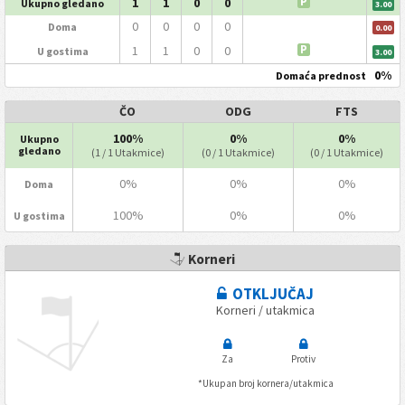
1
1
0
0
P
Ukupno gledano
3.00
0
0
0
0
Doma
0.00
1
1
0
0
P
U gostima
3.00
0%
Domaća prednost
ČO
ODG
FTS
100%
0%
0%
Ukupno
gledano
(1 / 1 Utakmice)
(0 / 1 Utakmice)
(0 / 1 Utakmice)
0%
0%
0%
Doma
100%
0%
0%
U gostima
Korneri
OTKLJUČAJ
Korneri / utakmica
Za
Protiv
*Ukupan broj kornera/utakmica