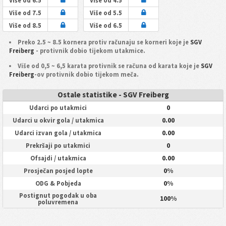
Više od 6.5
Više od 4.5
Više od 7.5
Više od 5.5
Više od 8.5
Više od 6.5
Preko 2.5 ~ 8.5 kornera protiv računaju se korneri koje je
SGV
Freiberg
- protivnik dobio tijekom utakmice.
Više od 0,5 ~ 6,5 karata protivnik se računa od karata koje je
SGV
Freiberg
-ov protivnik dobio tijekom meča.
Ostale statistike - SGV Freiberg
0
Udarci po utakmici
0.00
Udarci u okvir gola / utakmica
0.00
Udarci izvan gola / utakmica
0
Prekršaji po utakmici
0.00
Ofsajdi / utakmica
0%
Prosječan posjed lopte
0%
ODG & Pobjeda
Postignut pogodak u oba
100%
poluvremena