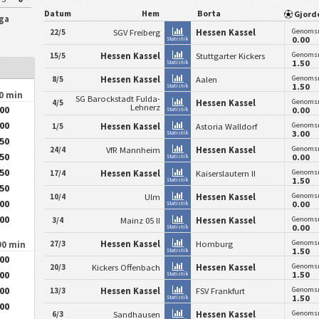
Datum
Hem
Borta
Gjord
iga
Genomsn
22/5
SGV Freiberg
Hessen Kassel
0.00
Statistik
Genomsn
15/5
Hessen Kassel
Stuttgarter Kickers
1.50
Statistik
Genomsn
8/5
Hessen Kassel
Aalen
1.50
Statistik
90 min
SG Barockstadt Fulda-
Genomsn
4/5
Hessen Kassel
Lehnerz
.00
0.00
Statistik
.00
Genomsn
1/5
Hessen Kassel
Astoria Walldorf
3.00
Statistik
.50
Genomsn
24/4
VfR Mannheim
Hessen Kassel
.50
0.00
Statistik
.50
Genomsn
17/4
Hessen Kassel
Kaiserslautern II
1.50
Statistik
.50
Genomsn
10/4
Ulm
Hessen Kassel
.00
0.00
Statistik
.00
Genomsn
3/4
Mainz 05 II
Hessen Kassel
0.00
Statistik
Genomsn
27/3
Hessen Kassel
Homburg
90 min
1.50
Statistik
.00
Genomsn
20/3
Kickers Offenbach
Hessen Kassel
.00
1.50
Statistik
.00
Genomsn
13/3
Hessen Kassel
FSV Frankfurt
1.50
Statistik
.00
Genomsn
6/3
Sandhausen
Hessen Kassel