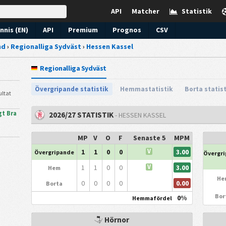
API
Matcher
Statistik
nnis (EN)
API
Premium
Prognos
CSV
nd
›
Regionalliga Sydväst
›
Hessen Kassel
Regionalliga Sydväst
Övergripande statistik
Hemmastatistik
Borta statis
ultat
gt Bra
2026/27 STATISTIK
- HESSEN KASSEL
MP
V
O
F
Senaste 5
MPM
3.00
1
1
0
0
V
Övergripande
Övergr
3.00
1
1
0
0
V
Hem
He
0.00
0
0
0
0
Borta
Bor
0%
Hemmafördel
Hörnor