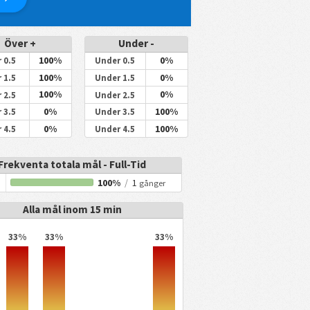
Över +
Under -
100%
0%
 0.5
Under 0.5
100%
0%
 1.5
Under 1.5
100%
0%
 2.5
Under 2.5
0%
100%
 3.5
Under 3.5
0%
100%
 4.5
Under 4.5
Frekventa totala mål - Full-Tid
100%
/
1
gånger
Alla mål inom 15 min
33%
33%
33%