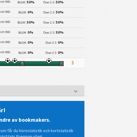
itt Mål:
50%
50%
BLGM:
Över 2.5:
itt Mål:
0%
50%
BLGM:
Över 2.5:
itt Mål:
50%
50%
BLGM:
Över 2.5:
itt Mål:
0%
50%
BLGM:
Över 2.5:
itt Mål:
0%
0%
BLGM:
Över 2.5:
itt Mål:
0%
0%
BLGM:
Över 2.5:
3
HT
FT
r!
mindre av bookmakers.
tom får du hörnstatistik och kortstatistik
otyStats Premium idag!