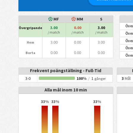
MF
MM
S
Över
3.00
0.00
3.00
Övergripande
/ match
/ match
/ match
Över
Över
3.00
0.00
3.00
Hem
Över
0.00
0.00
0.00
Borta
Över
Frekvent poängställning - Full-Tid
3-0
100%
/
1
3
Mål
gånger
Alla mål inom 10 min
33%
33%
33%