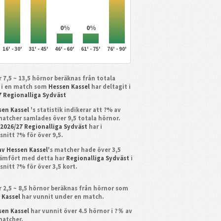
0%
0%
16' - 30'
31' - 45'
46' - 60'
61' - 75'
76' - 90'
 7,5 ~ 13,5 hörnor beräknas från totala
 i en match som
Hessen Kassel
har deltagit i
7 Regionalliga Sydväst
sen Kassel
's statistik indikerar att ?% av
matcher samlades över 9,5 totala hörnor.
n
2026/27 Regionalliga Sydväst
har i
nitt ?% för över 9,5.
av Hessen Kassel
's matcher hade över 3,5
Jämfört med detta har
Regionalliga Sydväst
i
nitt ?% för över 3,5 kort.
 2,5 ~ 8,5 hörnor beräknas från hörnor som
 Kassel
har vunnit under en match.
sen Kassel
har vunnit över 4.5 hörnor i ?％ av
matcher.