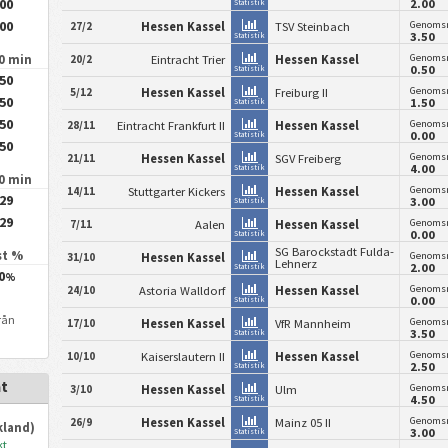
.00
2.00
Statistik
.00
Genomsn
27/2
Hessen Kassel
TSV Steinbach
3.50
Statistik
Genomsn
90 min
20/2
Eintracht Trier
Hessen Kassel
0.50
Statistik
.50
Genomsn
5/12
Hessen Kassel
Freiburg II
.50
1.50
Statistik
.50
Genomsn
28/11
Eintracht Frankfurt II
Hessen Kassel
0.00
Statistik
.50
Genomsn
21/11
Hessen Kassel
SGV Freiberg
4.00
Statistik
90 min
Genomsn
14/11
Stuttgarter Kickers
Hessen Kassel
.29
3.00
Statistik
.29
Genomsn
7/11
Aalen
Hessen Kassel
0.00
Statistik
SG Barockstadt Fulda-
st %
Genomsn
31/10
Hessen Kassel
Lehnerz
2.00
Statistik
0
%
Genomsn
24/10
Astoria Walldorf
Hessen Kassel
0.00
Statistik
rån
Genomsn
17/10
Hessen Kassel
VfR Mannheim
3.50
Statistik
Genomsn
10/10
Kaiserslautern II
Hessen Kassel
2.50
Statistik
at
Genomsn
3/10
Hessen Kassel
Ulm
4.50
Statistik
Genomsn
26/9
Hessen Kassel
Mainz 05 II
kland)
3.00
Statistik
kt