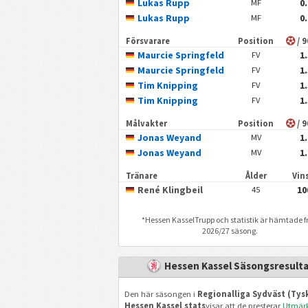
Lukas Rupp
0
MF
Lukas Rupp
0
MF
Försvarare
Position
/ 
Maurcie Springfeld
1
FV
Maurcie Springfeld
1
FV
Tim Knipping
1
FV
Tim Knipping
1
FV
Målvakter
Position
/ 
Jonas Weyand
1
MV
Jonas Weyand
1
MV
Tränare
Ålder
Vin
René Klingbeil
10
45
*
Hessen Kassel
Trupp och statistik är hämtade f
2026/27 säsong.
Hessen Kassel Säsongsresult
Den här säsongen i
Regionalliga Sydväst (Tys
Hessen Kassel stats
visar att de presterar
Utmär