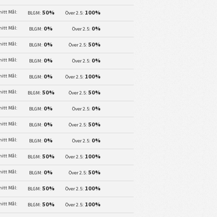
itt Mål:
50%
100%
BLGM:
Över 2.5:
itt Mål:
0%
0%
BLGM:
Över 2.5:
itt Mål:
0%
50%
BLGM:
Över 2.5:
itt Mål:
0%
0%
BLGM:
Över 2.5:
itt Mål:
0%
100%
BLGM:
Över 2.5:
itt Mål:
50%
50%
BLGM:
Över 2.5:
itt Mål:
0%
0%
BLGM:
Över 2.5:
itt Mål:
0%
50%
BLGM:
Över 2.5:
itt Mål:
0%
0%
BLGM:
Över 2.5:
itt Mål:
50%
100%
BLGM:
Över 2.5:
itt Mål:
0%
50%
BLGM:
Över 2.5:
itt Mål:
50%
100%
BLGM:
Över 2.5:
itt Mål:
50%
100%
BLGM:
Över 2.5: