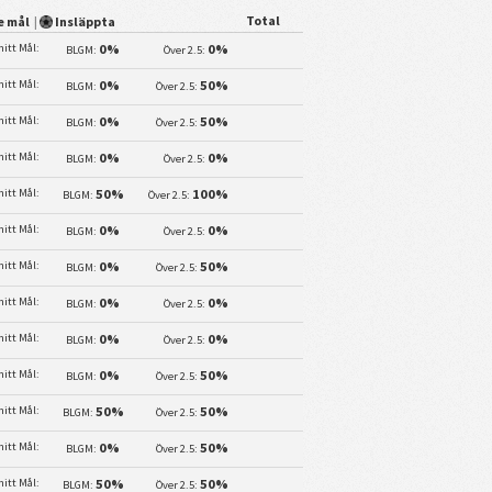
Total
e mål
|
Insläppta
itt Mål:
0%
0%
BLGM:
Över 2.5:
itt Mål:
0%
50%
BLGM:
Över 2.5:
itt Mål:
0%
50%
BLGM:
Över 2.5:
itt Mål:
0%
0%
BLGM:
Över 2.5:
itt Mål:
50%
100%
BLGM:
Över 2.5:
itt Mål:
0%
0%
BLGM:
Över 2.5:
itt Mål:
0%
50%
BLGM:
Över 2.5:
itt Mål:
0%
0%
BLGM:
Över 2.5:
itt Mål:
0%
0%
BLGM:
Över 2.5:
itt Mål:
0%
50%
BLGM:
Över 2.5:
itt Mål:
50%
50%
BLGM:
Över 2.5:
itt Mål:
0%
50%
BLGM:
Över 2.5:
itt Mål:
50%
50%
BLGM:
Över 2.5: