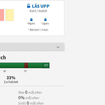
LÅS UPP
Kort / match
Högsta
Lägsta
* Rött kort = 2 kort.
tch
FT
60'
75'
33%
2:a halvlek
0
Max
mål efter
0%
mål efter
0
Snitt
mål efter