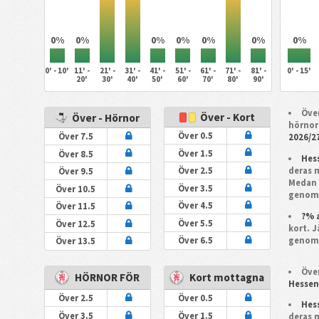
0%
0%
0%
0%
0%
0%
0%
0' - 10'
11' -
21' -
31' -
41' -
51' -
61' -
71' -
81' -
0' - 15'
20'
30'
40'
50'
60'
70'
80'
90'
Över
Över - Kort
Över - Hörnor
hörnor
Över 0.5
Över 7.5
2026/2
Över 1.5
Över 8.5
Hes
deras 
Över 2.5
Över 9.5
Meda
Över 3.5
Över 10.5
genoms
Över 4.5
Över 11.5
?% 
Över 5.5
Över 12.5
kort. 
genoms
Över 6.5
Över 13.5
Över
HÖRNOR FÖR
Kort mottagna
Hessen
Över 2.5
Över 0.5
Hes
Över 3.5
Över 1.5
deras 