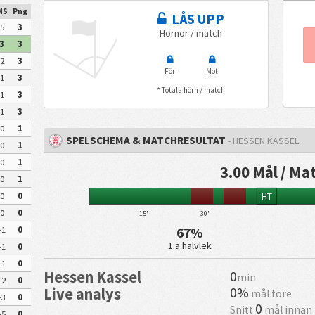
MS
Png
LÅS UPP
5
3
Hörnor / match
3
3
2
3
För
Mot
1
3
* Totala hörn / match
1
3
1
3
0
1
SPELSCHEMA & MATCHRESULTAT
- HESSEN KASSEL
0
1
0
1
3.00 Mål / Ma
0
1
HT
0
0
0
0
15'
30'
67%
-1
0
1:a halvlek
-1
0
-1
0
Hessen Kassel
0
min
-2
0
0%
Live analys
mål före
-3
0
0
Snitt
mål innan
-5
0