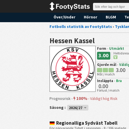
Över/Under
Hörnor
BLGM
Te
Fotbolls statistik av FootyStats
›
Tyskla
Hessen Kassel
Form
-
Utmärkt
Heltidsres
3.00
V
Gjorde mål
-
Väldi
3.00
Mål / match
Insläppta
-
Bra
0.00
Förlust / match
100%
Prognosrisk -
-
Väldigt hög Risk
Säsong :
2026/27
Regionalliga Sydväst Tabell
För närvarande Tidigt i säsongen - 8 / 306 spelade