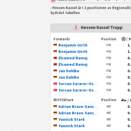
•
Hessen Kassel är i 2 positionen av Regionall
Sydväst tabellen
Hessen Kassel Trupp
Forwards
Position
/ 
Benjamin Girth
1
FW
Benjamin Girth
1
FW
Elsamed Ramaj
0
FW
Elsamed Ramaj
0
FW
Jan Dahlke
0
FW
Jan Dahlke
0
FW
Sercan Sararer-Osuna
0
FW
Sercan Sararer-Osuna
0
FW
Mittfältare
Position
/ 
Adrian Bravo-Sanchez
0
MF
Adrian Bravo-Sanchez
0
MF
Yannick Stark
0
MF
Yannick Stark
0
MF