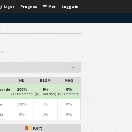
Ligor
Prognos
Mer
Logga in
tik
HN
BLGM
MAG
100%
0%
0%
ipande
(1 / 1 Matcher)
(0 / 1 Matcher)
(0 / 1 Matcher)
100%
0%
0%
m
0%
0%
0%
ta
Kort