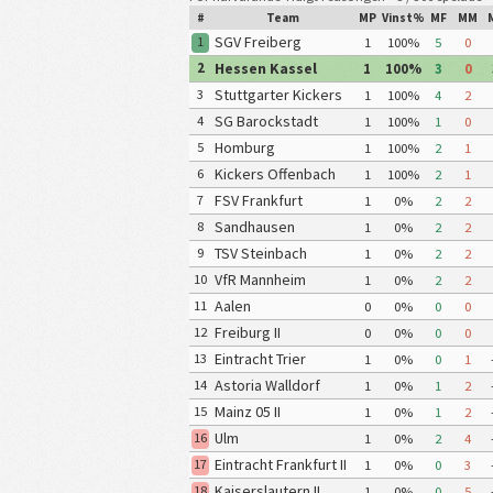
#
Team
MP
Vinst%
MF
MM
SGV Freiberg
1
1
100%
5
0
Hessen Kassel
2
1
100%
3
0
Stuttgarter Kickers
3
1
100%
4
2
SG Barockstadt
4
1
100%
1
0
Fulda-Lehnerz
Homburg
5
1
100%
2
1
Kickers Offenbach
6
1
100%
2
1
FSV Frankfurt
7
1
0%
2
2
Sandhausen
8
1
0%
2
2
TSV Steinbach
9
1
0%
2
2
VfR Mannheim
10
1
0%
2
2
Aalen
11
0
0%
0
0
Freiburg II
12
0
0%
0
0
Eintracht Trier
13
1
0%
0
1
Astoria Walldorf
14
1
0%
1
2
Mainz 05 II
15
1
0%
1
2
Ulm
16
1
0%
2
4
Eintracht Frankfurt II
17
1
0%
0
3
Kaiserslautern II
18
1
0%
0
5