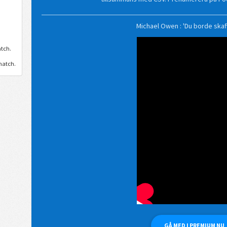
Michael Owen : 'Du borde ska
tch.
match.
GÅ MED I PREMIUM NU