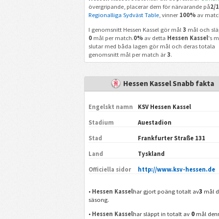
övergripande, placerar dem för närvarande på
2/
Regionalliga Sydväst Table
, vinner
100%
av match
I genomsnitt Hessen Kassel gör mål
3
mål och slä
0
mål per match.
0%
av detta
Hessen Kassel
's m
slutar med båda lagen gör mål och deras totala
genomsnitt mål per match är
3
.
Hessen Kassel Snabb fakta
Engelskt namn
KSV Hessen Kassel
Stadium
Auestadion
Stad
Frankfurter Straße 131
Land
Tyskland
Officiella sidor
http://www.ksv-hessen.de
3
•
Hessen Kassel
har gjort poäng totalt av
mål 
säsong.
0
•
Hessen Kassel
har släppt in totalt av
mål den