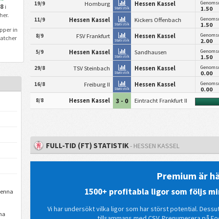
Genomsn
19/9
Homburg
Hessen Kassel
18
i
1.50
Statistik
er.
Genomsn
11/9
Hessen Kassel
Kickers Offenbach
1.50
Statistik
pper in
Genomsn
8/9
FSV Frankfurt
Hessen Kassel
atcher
2.00
Statistik
Genomsn
5/9
Hessen Kassel
Sandhausen
1.50
Statistik
Genomsn
29/8
TSV Steinbach
Hessen Kassel
0.00
Statistik
Genomsn
16/8
Freiburg II
Hessen Kassel
0.00
Statistik
3 - 0
8/8
Hessen Kassel
Eintracht Frankfurt II
FULL-TID (FT) STATISTIK
- HESSEN KASSEL
Premium är hä
1500+ profitabla ligor som följs 
denna
Vi har undersökt vilka ligor som har störst potential. Dessu
na
tillsammans med CSV. Prenumerera på Fo