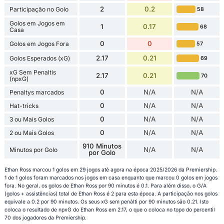
2
0.2
Participação no Golo
58
Golos em Jogos em
1
0.17
68
Casa
0
0
Golos em Jogos Fora
57
2.17
0.21
Golos Esperados (xG)
69
xG Sem Penaltis
2.17
0.21
70
(npxG)
0
N/A
N/A
Penaltys marcados
0
N/A
N/A
Hat-tricks
0
N/A
N/A
3 ou Mais Golos
0
N/A
N/A
2 ou Mais Golos
910 Minutos
N/A
N/A
Minutos por Golo
por Golo
Ethan Ross marcou 1 golos em 29 jogos até agora na época 2025/2026 da Premiership.
1 de 1 golos foram marcados nos jogos em casa enquanto que marcou 0 golos em jogos
fora. No geral, os golos de Ethan Ross por 90 minutos é 0.1. Para além disso, o G/A
(golos + assistências) total de Ethan Ross é 2 para esta época. A participação nos golos
equivale a 0.2 por 90 minutos. Os seus xG sem penálti por 90 minutos são 0.21. Isto
coloca o resultado de npxG do Ethan Ross em 2.17, o que o coloca no topo do percentil
70 dos jogadores da Premiership.