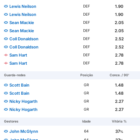
Lewis Neilson
1.90
DEF
Lewis Neilson
1.90
DEF
Sean Mackie
2.05
DEF
Sean Mackie
2.05
DEF
Coll Donaldson
2.52
DEF
Coll Donaldson
2.52
DEF
Sam Hart
2.78
DEF
Sam Hart
2.78
DEF
Guarda-redes
Posição
Conce. / 90'
Scott Bain
1.48
GR
Scott Bain
1.48
GR
Nicky Hogarth
2.27
GR
Nicky Hogarth
2.27
GR
Gestores
Idade
Vitória %
John McGlynn
37
64
%
John McGlynn
37
64