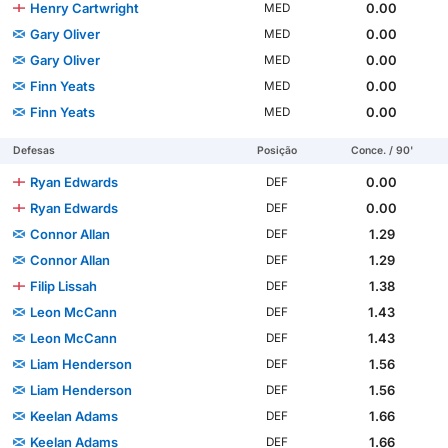
Henry Cartwright
0.00
MED
Gary Oliver
0.00
MED
Gary Oliver
0.00
MED
Finn Yeats
0.00
MED
Finn Yeats
0.00
MED
Defesas
Posição
Conce. / 90'
Ryan Edwards
0.00
DEF
Ryan Edwards
0.00
DEF
Connor Allan
1.29
DEF
Connor Allan
1.29
DEF
Filip Lissah
1.38
DEF
Leon McCann
1.43
DEF
Leon McCann
1.43
DEF
Liam Henderson
1.56
DEF
Liam Henderson
1.56
DEF
Keelan Adams
1.66
DEF
Keelan Adams
1.66
DEF