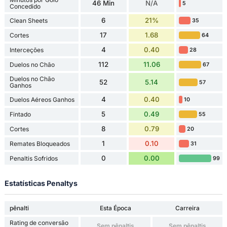
46 Min
N/A
5
Concedido
6
21%
Clean Sheets
35
17
1.68
Cortes
64
4
0.40
Interceções
28
112
11.06
Duelos no Chão
67
Duelos no Chão
52
5.14
57
Ganhos
4
0.40
Duelos Aéreos Ganhos
10
5
0.49
Fintado
55
8
0.79
Cortes
20
1
0.10
Remates Bloqueados
31
0
0.00
Penaltis Sofridos
99
Estatísticas Penaltys
pênalti
Esta Época
Carreira
Rating de conversão
Sem pênaltis
Sem pênaltis