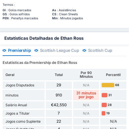
Termos :
Gl
: Golos marcados
As
: Assistências
GS
: Golos sofridos
CS
: Clean Sheets
PEN
: Penaltys marcados
Min
: Minutos jogados
Estatísticas Detalhadas de Ethan Ross
Premiership
Scottish League Cup
Scottish Cup
Estatísticas da Premiership de Ethan Ross
Por 90
Geral
Total
Percentil
Minutos
29
Jogos Disputados
N/A
68
31 minutos
910
minutos
31
por jogo
€42,550
Salário Anual
N/A
28
7
Jogos a Titular
N/A
19
22
N/A
Jogos como Suplente
N/A