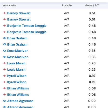
Avançados
Posição
Golos / 90'
Barney Stewart
0.51
AVA
Barney Stewart
0.51
AVA
Benjamin Tomaso Broggio
0.48
AVA
Benjamin Tomaso Broggio
0.48
AVA
Brian Graham
0.46
AVA
Brian Graham
0.46
AVA
Ross MacIver
0.36
AVA
Ross MacIver
0.36
AVA
Louie Marsh
0.26
AVA
Louie Marsh
0.26
AVA
Kyrell Wilson
0.19
AVA
Kyrell Wilson
0.19
AVA
Ethan Williams
0.08
AVA
Ethan Williams
0.08
AVA
Alfredo Agyeman
0.00
AVA
Alfredo Agyeman
0.00
AVA