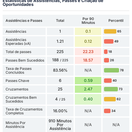
Estatísticas de Assistências, Passes e Criação de
Oportunidades
Por 90
Assistências e Passes
Total
Percentil
Minutos
1
0.1
Assistências
65
Assistências
1.21
0.12
49
Esperadas (xA)
225
22.23
Total de passes
18
188
18.57
Passes Bem Sucedidos
26
/ 225
Taxa de Passes
83.56%
N/A
78
Concluídos
6
0.59
Passes Chave
40
25
2.47
Cruzamentos
73
Cruzamentos Bem
4
0.40
62
/ 25
Sucedidos
Taxa de Cruzamentos
16.00%
N/A
34
Completos
910 Minutos
Minutos Por
Por
N/A
N/A
Assistência
Assistência