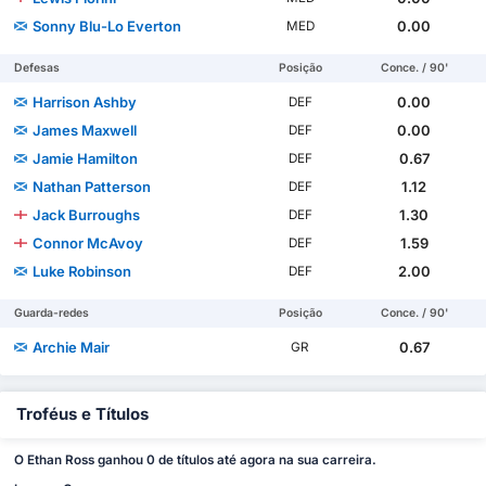
Sonny Blu-Lo Everton
0.00
MED
Defesas
Posição
Conce. / 90'
Harrison Ashby
0.00
DEF
James Maxwell
0.00
DEF
Jamie Hamilton
0.67
DEF
Nathan Patterson
1.12
DEF
Jack Burroughs
1.30
DEF
Connor McAvoy
1.59
DEF
Luke Robinson
2.00
DEF
Guarda-redes
Posição
Conce. / 90'
Archie Mair
0.67
GR
Troféus e Títulos
O Ethan Ross ganhou 0 de títulos até agora na sua carreira.