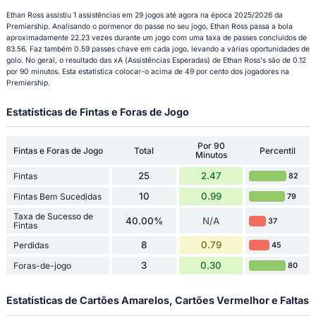
Ethan Ross assistiu 1 assistências em 29 jogos até agora na época 2025/2026 da
Premiership. Analisando o pormenor do passe no seu jogo, Ethan Ross passa a bola
aproximadamente 22.23 vezes durante um jogo com uma taxa de passes concluídos de
83.56. Faz também 0.59 passes chave em cada jogo, levando a várias oportunidades de
golo. No geral, o resultado das xA (Assistências Esperadas) de Ethan Ross's são de 0.12
por 90 minutos. Esta estatística colocar-o acima de 49 por cento dos jogadores na
Premiership.
Estatísticas de Fintas e Foras de Jogo
Por 90
Fintas e Foras de Jogo
Total
Percentil
Minutos
25
2.47
Fintas
82
10
0.99
Fintas Bem Sucedidas
79
Taxa de Sucesso de
40.00%
N/A
37
Fintas
8
0.79
Perdidas
45
3
0.30
Foras-de-jogo
80
Estatísticas de Cartões Amarelos, Cartões Vermelhor e Faltas