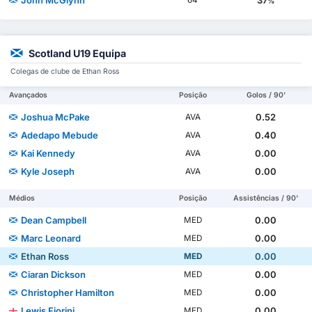
%
Scotland U19 Equipa
Colegas de clube de Ethan Ross
Avançados
Posição
Golos / 90'
Joshua McPake
0.52
AVA
Adedapo Mebude
0.40
AVA
Kai Kennedy
0.00
AVA
Kyle Joseph
0.00
AVA
Médios
Posição
Assistências / 90'
Dean Campbell
0.00
MED
Marc Leonard
0.00
MED
Ethan Ross
0.00
MED
Ciaran Dickson
0.00
MED
Christopher Hamilton
0.00
MED
Lewis Fiorini
0.00
MED