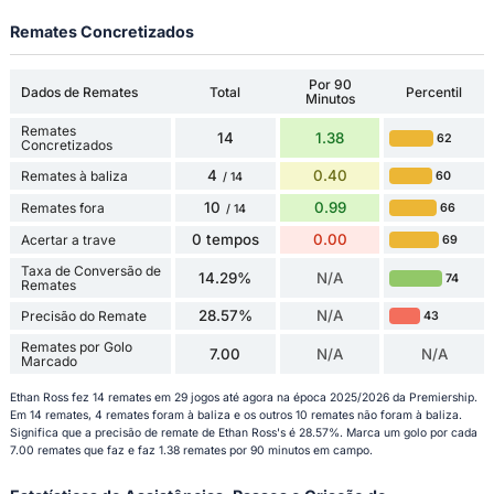
Remates Concretizados
Por 90
Dados de Remates
Total
Percentil
Minutos
Remates
14
1.38
62
Concretizados
4
0.40
Remates à baliza
60
/ 14
10
0.99
Remates fora
66
/ 14
0 tempos
0.00
Acertar a trave
69
Taxa de Conversão de
14.29%
N/A
74
Remates
28.57%
N/A
Precisão do Remate
43
Remates por Golo
7.00
N/A
N/A
Marcado
Ethan Ross fez 14 remates em 29 jogos até agora na época 2025/2026 da Premiership.
Em 14 remates, 4 remates foram à baliza e os outros 10 remates não foram à baliza.
Significa que a precisão de remate de Ethan Ross's é 28.57%. Marca um golo por cada
7.00 remates que faz e faz 1.38 remates por 90 minutos em campo.