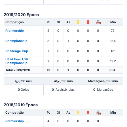
2019/2020 Época
Competição
PJ
Gl
As
Min
PEN
Premiership
2
0
0
0
0
0
72'
Championship
8
0
1
0
0
0
364'
Challenge Cup
1
0
0
0
0
0
61'
UEFA Euro U19
2
0
0
0
0
0
137'
Championship
Total 2019/2020
13
0
1
0
0
0
634'
/ 90 min
/ 90 min
Marcações / 90 min
0
Golos
0
Assistências
0
Marcações
2018/2019 Época
Competição
PJ
Gl
As
Min
PEN
Premiership
4
0
0
0
0
0
35'