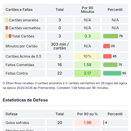
Por 90
Cartões e Faltas
Total
Percentil
Minutos
3
N/A
N/A
Cartões amarelos
0
N/A
N/A
Cartões vermelhos
3
0.3
Total Cartões
78
303 min /
N/A
Minutos por Cartão
35
cartão
3
10%
Cartões Acima de 0.5
45
16
1.58
Faltas Cometidas
75
22
2.17
Faltas Contra
95
O Ethan Ross recebeu 3 cartões amarelos e 0 cartões vermelhos em 29 jogos até agora
na época 2025/2026 da Premiership. Cometem 1.58 faltas por 90 minutos.
Estatísticas de Defesa
Defesa
Total
Por 90 ou %
Percentil
20
1.98
Golos sofridos
4
Minutos por Golo