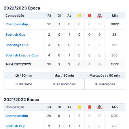
2022/2023 Época
Competição
PJ
Gl
As
Min
PEN
Championship
20
1
0
0
0
0
1083'
Scottish Cup
2
0
1
0
0
0
28'
Challenge Cup
3
0
0
0
0
0
99'
Scottish League Cup
4
0
1
0
0
0
300'
Total 2022/2023
29
1
2
0
0
0
1510'
/ 90 min
/ 90 min
Marcações / 90 min
0.08
Golos
0
Assistências
0
Marcações
2021/2022 Época
Competição
PJ
Gl
As
Min
PEN
Championship
25
5
1
2
0
0
1705'
Scottish Cup
3
1
1
1
0
0
266'