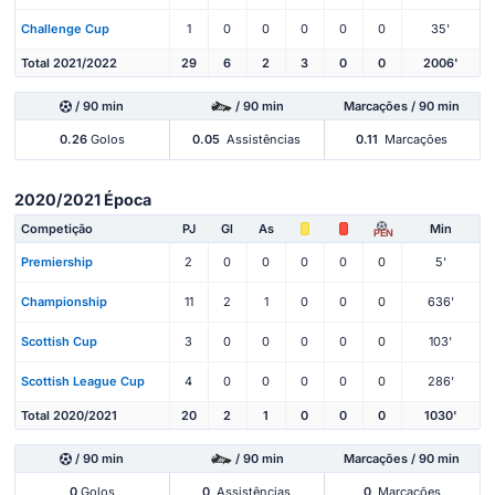
Challenge Cup
1
0
0
0
0
0
35'
Total 2021/2022
29
6
2
3
0
0
2006'
/ 90 min
/ 90 min
Marcações / 90 min
0.26
Golos
0.05
Assistências
0.11
Marcações
2020/2021 Época
Competição
PJ
Gl
As
Min
PEN
Premiership
2
0
0
0
0
0
5'
Championship
11
2
1
0
0
0
636'
Scottish Cup
3
0
0
0
0
0
103'
Scottish League Cup
4
0
0
0
0
0
286'
Total 2020/2021
20
2
1
0
0
0
1030'
/ 90 min
/ 90 min
Marcações / 90 min
0
Golos
0
Assistências
0
Marcações