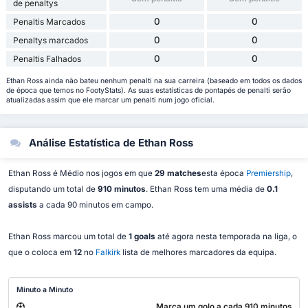
de penaltys
0
0
Penaltis Marcados
0
0
Penaltys marcados
0
0
Penaltis Falhados
Ethan Ross ainda não bateu nenhum penalti na sua carreira (baseado em todos os dados
de época que temos no FootyStats). As suas estatísticas de pontapés de penalti serão
atualizadas assim que ele marcar um penalti num jogo oficial.
Análise Estatística de Ethan Ross
Ethan Ross é Médio nos jogos em que
29 matches
esta época
Premiership
,
disputando um total de
910 minutos
. Ethan Ross tem uma média de
0.1
assists
a cada 90 minutos em campo.
Ethan Ross marcou um total de
1 goals
até agora nesta temporada na liga, o
que o coloca em
12
no
Falkirk
lista de melhores marcadores da equipa.
Minuto a Minuto
Marca um golo a cada 910 minutos