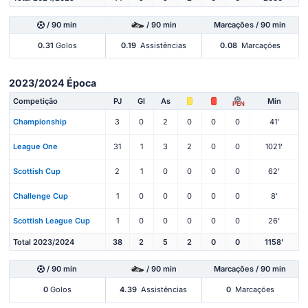
/ 90 min
/ 90 min
Marcações / 90 min
0.31
Golos
0.19
Assistências
0.08
Marcações
2023/2024 Época
Competição
PJ
Gl
As
Min
PEN
Championship
3
0
2
0
0
0
41'
League One
31
1
3
2
0
0
1021'
Scottish Cup
2
1
0
0
0
0
62'
Challenge Cup
1
0
0
0
0
0
8'
Scottish League Cup
1
0
0
0
0
0
26'
Total 2023/2024
38
2
5
2
0
0
1158'
/ 90 min
/ 90 min
Marcações / 90 min
0
Golos
4.39
Assistências
0
Marcações