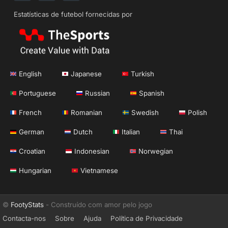
Estatísticas de futebol fornecidas por
English
Japanese
Turkish
Portuguese
Russian
Spanish
French
Romanian
Swedish
Polish
German
Dutch
Italian
Thai
Croatian
Indonesian
Norwegian
Hungarian
Vietnamese
©
FootyStats
- Construído com amor pelo jogo
Contacta-nos
Sobre
Ajuda
Política de Privacidade