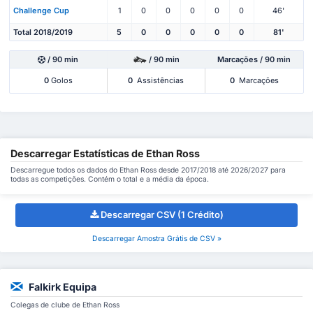
Challenge Cup
1
0
0
0
0
0
46'
Total 2018/2019
5
0
0
0
0
0
81'
/ 90 min
/ 90 min
Marcações / 90 min
0
Golos
0
Assistências
0
Marcações
Descarregar Estatísticas de Ethan Ross
Descarregue todos os dados do Ethan Ross desde 2017/2018 até 2026/2027 para
todas as competições. Contém o total e a média da época.
Descarregar CSV (1 Crédito)
Descarregar Amostra Grátis de CSV »
Falkirk Equipa
Colegas de clube de Ethan Ross