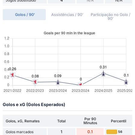
4
N/A
Jogos Substituído
N/A
Golos / 90'
Assistências / 90'
Participação no Golo /
90'
Golos e xG (Golos Esperados)
Por 90
Golos, xG, Remates
Total
Percentil
Minutos
1
0.1
Golos marcados
56