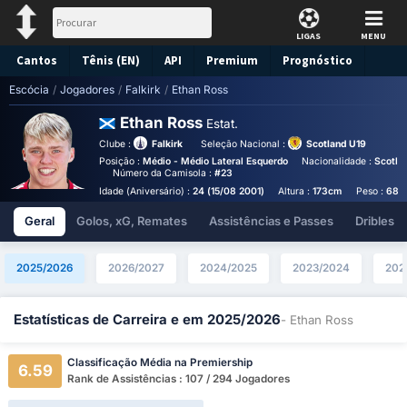
LIGAS
MENU
Cantos
Tênis (EN)
API
Premium
Prognóstico
Escócia
/
Jogadores
/
Falkirk
/
Ethan Ross
Ethan Ross
Estat.
Clube :
Falkirk
Seleção Nacional :
Scotland U19
Posição :
Médio - Médio Lateral Esquerdo
Nacionalidade :
Scotla
Número da Camisola :
#23
Idade (Aniversário) :
24 (15/08 2001)
Altura :
173cm
Peso :
68k
Geral
Golos, xG, Remates
Assistências e Passes
Dribles
2025/2026
2026/2027
2024/2025
2023/2024
202
Estatísticas de Carreira e em 2025/2026
- Ethan Ross
Classificação Média na Premiership
6.59
Rank de Assistências : 107 / 294 Jogadores