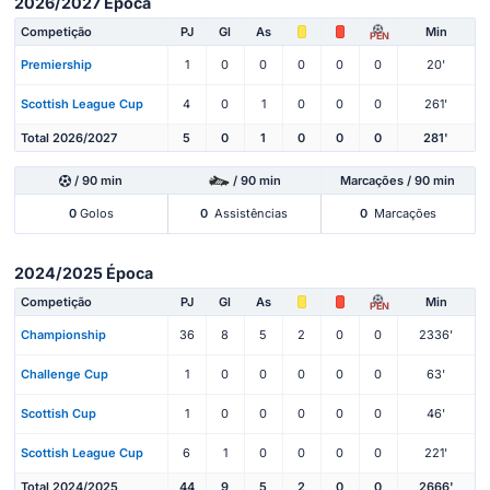
2026/2027 Época
Competição
PJ
Gl
As
Min
PEN
Premiership
1
0
0
0
0
0
20'
Scottish League Cup
4
0
1
0
0
0
261'
Total 2026/2027
5
0
1
0
0
0
281'
/ 90 min
/ 90 min
Marcações / 90 min
0
Golos
0
Assistências
0
Marcações
2024/2025 Época
Competição
PJ
Gl
As
Min
PEN
Championship
36
8
5
2
0
0
2336'
Challenge Cup
1
0
0
0
0
0
63'
Scottish Cup
1
0
0
0
0
0
46'
Scottish League Cup
6
1
0
0
0
0
221'
Total 2024/2025
44
9
5
2
0
0
2666'