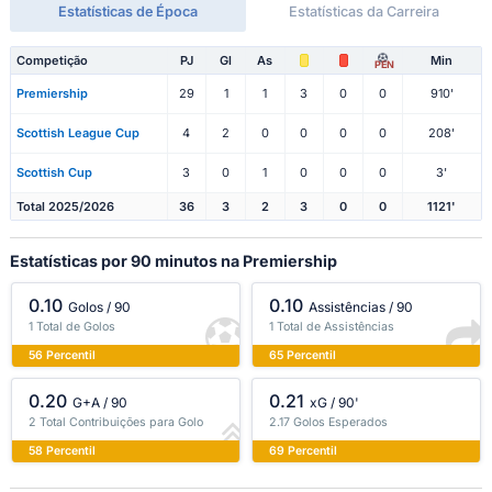
Estatísticas de Época
Estatísticas da Carreira
Competição
PJ
Gl
As
Min
PEN
Premiership
29
1
1
3
0
0
910'
Scottish League Cup
4
2
0
0
0
0
208'
Scottish Cup
3
0
1
0
0
0
3'
Total 2025/2026
36
3
2
3
0
0
1121'
Estatísticas por 90 minutos na Premiership
0.10
0.10
Golos / 90
Assistências / 90
1 Total de Golos
1 Total de Assistências
56 Percentil
65 Percentil
0.20
0.21
G+A / 90
xG / 90'
2 Total Contribuições para Golo
2.17 Golos Esperados
58 Percentil
69 Percentil