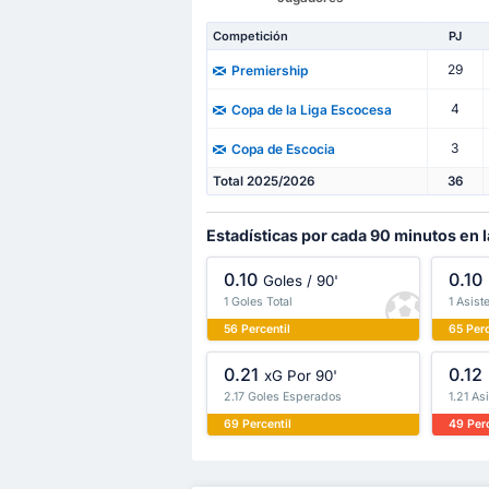
Competición
PJ
29
Premiership
4
Copa de la Liga Escocesa
3
Copa de Escocia
Total 2025/2026
36
Estadísticas por cada 90 minutos en 
0.10
0.10
Goles / 90'
1 Goles Total
1 Asist
56 Percentil
65 Perc
0.21
0.12
xG Por 90'
2.17 Goles Esperados
1.21 As
69 Percentil
49 Perc