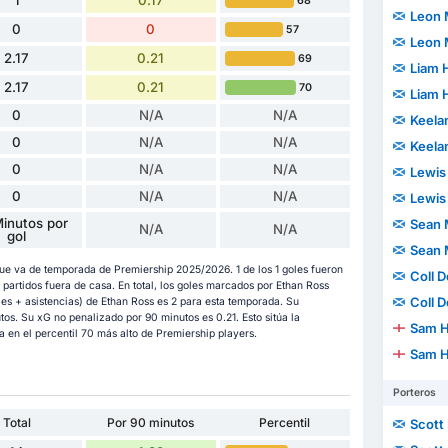
68
Leon
0
0
57
Leon
2.17
0.21
69
Liam 
2.17
0.21
70
Liam 
0
N/A
N/A
Keela
0
N/A
N/A
Keela
0
N/A
N/A
Lewis
0
N/A
N/A
Lewis
inutos por
Sean 
N/A
N/A
gol
Sean 
que va de temporada de Premiership 2025/2026. 1 de los 1 goles fueron
Coll 
artidos fuera de casa. En total, los goles marcados por Ethan Ross
Coll 
les + asistencias) de Ethan Ross es 2 para esta temporada. Su
tos. Su xG no penalizado por 90 minutos es 0.21. Esto sitúa la
Sam H
a en el percentil 70 más alto de Premiership players.
Sam H
Porteros
Total
Por 90 minutos
Percentil
Scott