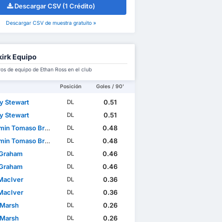
Descargar CSV (1 Crédito)
Descargar CSV de muestra gratuito »
kirk Equipo
s de equipo de Ethan Ross en el club
Posición
Goles / 90'
y Stewart
0.51
DL
y Stewart
0.51
DL
in Tomaso Broggio
0.48
DL
in Tomaso Broggio
0.48
DL
 Graham
0.46
DL
 Graham
0.46
DL
MacIver
0.36
DL
MacIver
0.36
DL
 Marsh
0.26
DL
 Marsh
0.26
DL