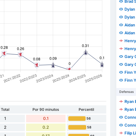
Brad 
Dylan 
Dylan 
Aidan
Aidan
Henry
Henry
Gary 
Gary 
Finn 
Finn 
Defensas
Ryan 
Ryan 
Total
Por 90 minutos
Percentil
Conno
1
0.1
56
Conno
2
0.2
58
Filip 
1
0.17