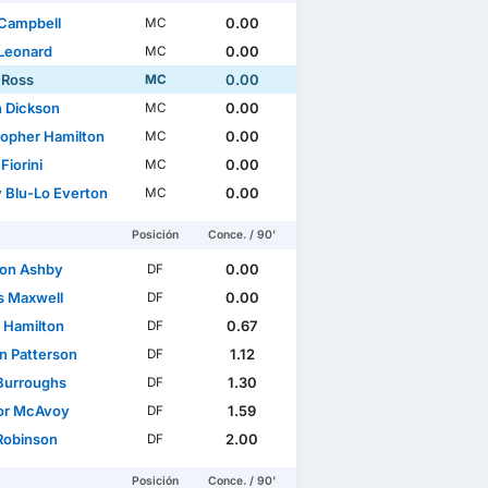
Campbell
0.00
MC
Leonard
0.00
MC
 Ross
0.00
MC
n Dickson
0.00
MC
topher Hamilton
0.00
MC
Fiorini
0.00
MC
 Blu-Lo Everton
0.00
MC
Posición
Conce. / 90'
son Ashby
0.00
DF
 Maxwell
0.00
DF
 Hamilton
0.67
DF
n Patterson
1.12
DF
Burroughs
1.30
DF
or McAvoy
1.59
DF
Robinson
2.00
DF
Posición
Conce. / 90'