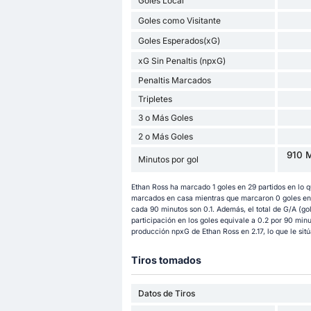
Goles Local
Goles como Visitante
Goles Esperados(xG)
xG Sin Penaltis (npxG)
Penaltis Marcados
Tripletes
3 o Más Goles
2 o Más Goles
910 M
Minutos por gol
Ethan Ross ha marcado 1 goles en 29 partidos en lo 
marcados en casa mientras que marcaron 0 goles en p
cada 90 minutos son 0.1. Además, el total de G/A (go
participación en los goles equivale a 0.2 por 90 minu
producción npxG de Ethan Ross en 2.17, lo que le sitú
Tiros tomados
Datos de Tiros