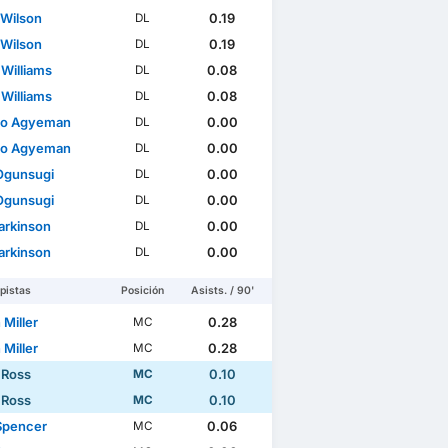
 Wilson
0.19
DL
 Wilson
0.19
DL
 Williams
0.08
DL
 Williams
0.08
DL
do Agyeman
0.00
DL
do Agyeman
0.00
DL
Ogunsugi
0.00
DL
Ogunsugi
0.00
DL
arkinson
0.00
DL
arkinson
0.00
DL
pistas
Posición
Asists. / 90'
 Miller
0.28
MC
 Miller
0.28
MC
 Ross
0.10
MC
 Ross
0.10
MC
Spencer
0.06
MC