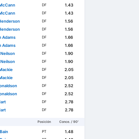
 McCann
1.43
DF
 McCann
1.43
DF
Henderson
1.56
DF
Henderson
1.56
DF
n Adams
1.66
DF
n Adams
1.66
DF
 Neilson
1.90
DF
 Neilson
1.90
DF
Mackie
2.05
DF
Mackie
2.05
DF
Donaldson
2.52
DF
Donaldson
2.52
DF
art
2.78
DF
art
2.78
DF
Posición
Conce. / 90'
 Bain
1.48
PT