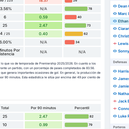
88
18.57
26
/ 225
Dean 
83.56%
N/A
78
Marc 
6
0.59
40
Ethan
25
2.47
73
Ciara
4
0.40
62
/ 25
Chris
16.00%
N/A
34
Lewis 
inutos Por
Sonny
N/A
N/A
istencia
Defensas
en lo que va de temporada de Premiership 2025/2026. En cuanto a los
rante un partido, con un porcentaje de pases completados de 83.56.
Harri
 que genera importantes ocasiones de gol. En general, la producción de
or 90 minutos. Esta estadística le sitúa por encima del 49 por ciento de
James
Jamie
Natha
Jack 
Total
Por 90 minutos
Percentil
Conn
Luke 
25
2.47
82
10
0.99
79
Porteros