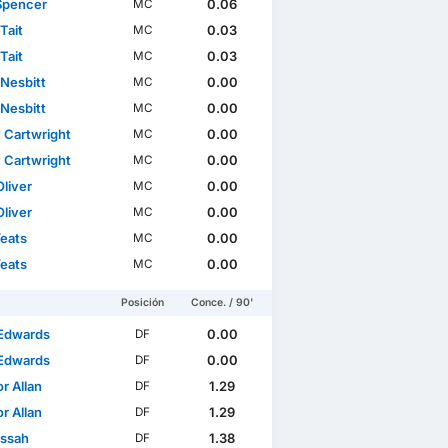
Spencer
0.06
MC
Tait
0.03
MC
Tait
0.03
MC
 Nesbitt
0.00
MC
 Nesbitt
0.00
MC
 Cartwright
0.00
MC
 Cartwright
0.00
MC
Oliver
0.00
MC
Oliver
0.00
MC
Yeats
0.00
MC
Yeats
0.00
MC
Posición
Conce. / 90'
Edwards
0.00
DF
Edwards
0.00
DF
r Allan
1.29
DF
r Allan
1.29
DF
Lissah
1.38
DF