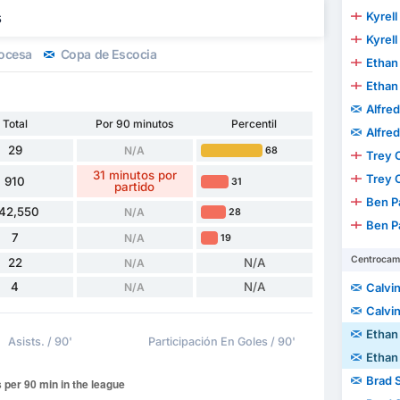
s
Kyrell
Kyrell
cocesa
Copa de Escocia
Ethan
Ethan
Alfre
Total
Por 90 minutos
Percentil
Alfre
29
N/A
68
Trey 
31 minutos por
Trey 
910
31
partido
Ben P
42,550
N/A
28
Ben P
7
N/A
19
Centrocam
22
N/A
N/A
4
N/A
N/A
Calvin
Calvin
Ethan
Asists. / 90'
Participación En Goles / 90'
Ethan
Brad 