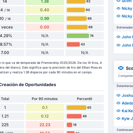
Scott
14
1.38
62
Nicky
4
0.40
60
/ 14
Nicky
10
0.99
66
/ 14
 veces
0.00
69
Entrenador
14.29%
N/A
74
John
28.57%
N/A
43
John
7.00
N/A
N/A
n lo que va de temporada de Premiership 2025/2026. De los 14 tiros, 4
uera del blanco. Esto significa que la precisión de tiro del Ethan Ross es
Sco
alizan y realiza 1.38 disparos por cada 90 minutos en el campo.
Compañero
y Creación de Oportunidades
Delanteros
Joshu
Total
Por 90 minutos
Percentil
Aded
1
0.1
65
Kai K
1.21
0.12
49
Kyle 
225
22.23
18
Centrocam