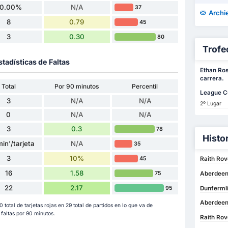
0.00%
N/A
37
Archi
8
0.79
45
3
0.30
80
Trofe
stadísticas de Faltas
Ethan Ros
carrera.
Total
Por 90 minutos
Percentil
League C
3
N/A
N/A
2º Lugar
0
N/A
N/A
3
0.3
78
Histo
in'/tarjeta
N/A
35
3
10%
45
Raith Rov
16
1.58
75
Aberdeen 
22
2.17
Dunfermli
95
Aberdeen 
0 total de tarjetas rojas en 29 total de partidos en lo que va de
altas por 90 minutos.
Raith Rov