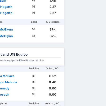
 Bain
1.48
PT
 Hogarth
2.27
PT
 Hogarth
2.27
PT
es
Edad
% Victorias
 McGlynn
37
64
%
 McGlynn
37
64
%
tland U19 Equipo
s de equipo de Ethan Ross en el club
Posición
Goles / 90'
a McPake
0.52
DL
apo Mebude
0.40
DL
ennedy
0.00
DL
Joseph
0.00
DL
pistas
Posición
Asists. / 90'