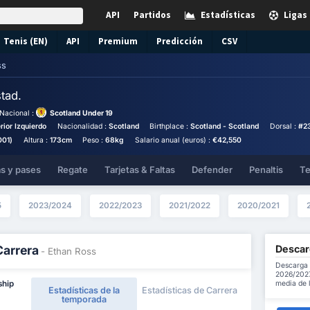
API
Partidos
Estadísticas
Ligas
Tenis (EN)
API
Premium
Predicción
CSV
ss
tad.
Nacional :
Scotland Under 19
rior Izquierdo
Nacionalidad :
Scotland
Birthplace :
Scotland - Scotland
Dorsal :
#2
001)
Altura :
173cm
Peso :
68kg
Salario anual (euros) :
€42,550
as y pases
Regate
Tarjetas & Faltas
Defender
Penaltis
Te
5
2023/2024
2022/2023
2021/2022
2020/2021
Descar
Carrera
- Ethan Ross
Descarga 
2026/2027 
media de 
ship
Estadísticas de la
Estadísticas de Carrera
temporada