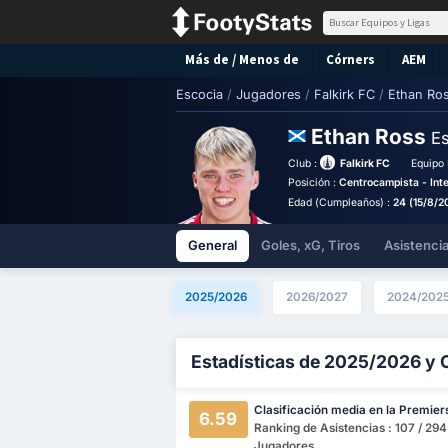
Más de / Menos de
Córners
AEM
Escocia
/
Jugadores
/
Falkirk FC
/
Ethan Ro
Ethan Ross
Es
Club :
Falkirk FC
Equipo 
Posición :
Centrocampista - Inte
Edad (Cumpleaños) :
24 (15/8/2
General
Goles, xG, Tiros
Asistenci
2025/2026
2026/2027
2024/202
Estadísticas de 2025/2026 y 
Clasificación media en la Premier
6.59
Ranking de Asistencias : 107 / 294
Jugadores