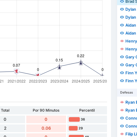
Brad 
Dylan 
Dylan 
Aidan
Aidan
Henry
Henry
Gary 
Gary 
Finn 
Finn 
Defesas
Ryan 
Ryan 
Total
Por 90 Minutos
Percentil
Conno
0
0
36
Conno
2
0.06
29
Filip 
0
0