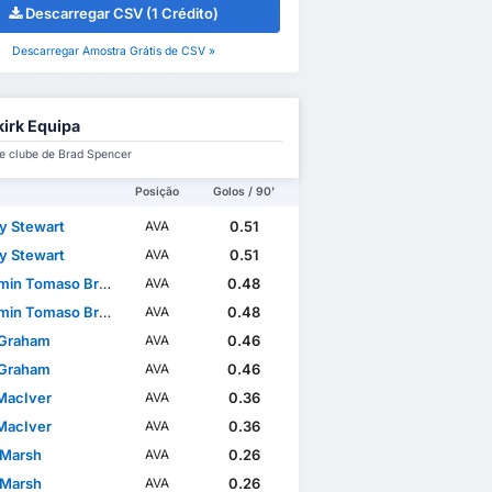
Descarregar CSV (1 Crédito)
Descarregar Amostra Grátis de CSV »
kirk Equipa
e clube de Brad Spencer
Posição
Golos / 90'
y Stewart
0.51
AVA
y Stewart
0.51
AVA
in Tomaso Broggio
0.48
AVA
in Tomaso Broggio
0.48
AVA
 Graham
0.46
AVA
 Graham
0.46
AVA
MacIver
0.36
AVA
MacIver
0.36
AVA
 Marsh
0.26
AVA
 Marsh
0.26
AVA