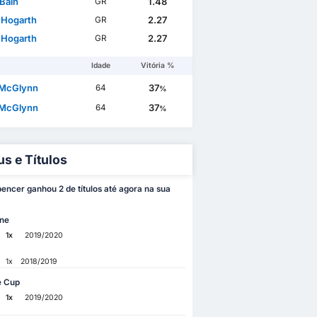
 Bain
1.48
GR
 Hogarth
2.27
GR
 Hogarth
2.27
GR
Idade
Vitória %
 McGlynn
37
64
%
 McGlynn
37
64
%
us e Títulos
encer ganhou 2 de títulos até agora na sua
ne
1x
2019/2020
1x
2018/2019
e Cup
1x
2019/2020