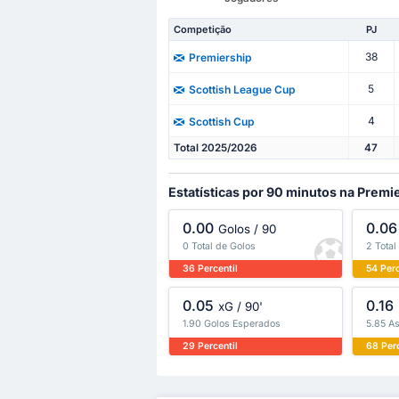
Competição
PJ
38
Premiership
5
Scottish League Cup
4
Scottish Cup
Total 2025/2026
47
Estatísticas por 90 minutos na Premi
0.00
0.06
Golos / 90
0 Total de Golos
2 Total
36 Percentil
54 Perc
0.05
0.16
xG / 90'
1.90 Golos Esperados
5.85 A
29 Percentil
68 Perc