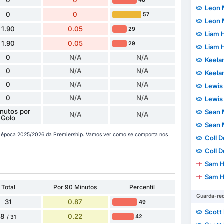
48
Leon
0
0
57
Leon
1.90
0.05
29
Liam 
1.90
0.05
29
Liam 
0
N/A
N/A
Keela
0
N/A
N/A
Keela
0
N/A
N/A
Lewis
0
N/A
N/A
Lewis
nutos por
Sean 
N/A
N/A
Golo
Sean 
 época 2025/2026 da Premiership. Vamos ver como se comporta nos
Coll 
Coll 
Sam H
Sam H
Total
Por 90 Minutos
Percentil
Guarda-re
31
0.87
49
Scott
8
0.22
42
/ 31