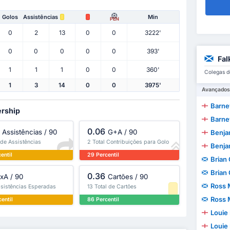
Golos
Assistências
Min
PEN
0
2
13
0
0
3222'
0
0
0
0
0
393'
Fal
1
1
1
0
0
360'
Colegas d
1
3
14
0
0
3975'
Avançados
Barne
ership
Barne
0.06
Assistências / 90
G+A / 90
Benjam
 de Assistências
2 Total Contribuições para Golo
Benjam
entil
29 Percentil
Brian
Brian
0.36
xA / 90
Cartões / 90
Ross 
ssistências Esperadas
13 Total de Cartões
Ross 
entil
86 Percentil
Louie
Louie