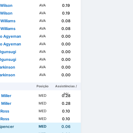
 Wilson
0.19
AVA
 Wilson
0.19
AVA
 Williams
0.08
AVA
 Williams
0.08
AVA
do Agyeman
0.00
AVA
do Agyeman
0.00
AVA
Ogunsugi
0.00
AVA
Ogunsugi
0.00
AVA
arkinson
0.00
AVA
arkinson
0.00
AVA
Posição
Assistências /
90'
 Miller
0.28
MED
 Miller
0.28
MED
 Ross
0.10
MED
 Ross
0.10
MED
Spencer
0.06
MED