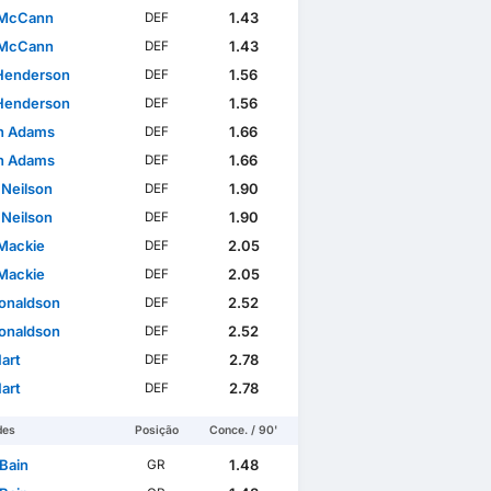
 McCann
1.43
DEF
 McCann
1.43
DEF
Henderson
1.56
DEF
Henderson
1.56
DEF
n Adams
1.66
DEF
n Adams
1.66
DEF
 Neilson
1.90
DEF
 Neilson
1.90
DEF
Mackie
2.05
DEF
Mackie
2.05
DEF
Donaldson
2.52
DEF
Donaldson
2.52
DEF
art
2.78
DEF
art
2.78
DEF
des
Posição
Conce. / 90'
 Bain
1.48
GR