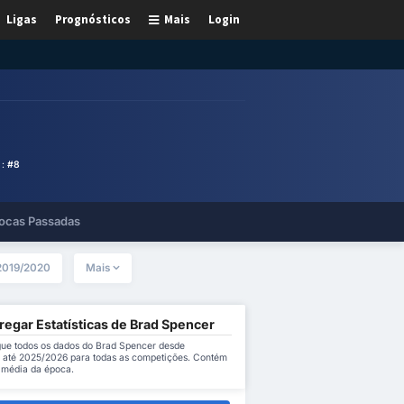
Ligas
Prognósticos
Mais
Login
 :
#8
ocas Passadas
2019/2020
Mais
regar Estatísticas de Brad Spencer
ue todos os dados do Brad Spencer desde
 até 2025/2026 para todas as competições. Contém
a média da época.