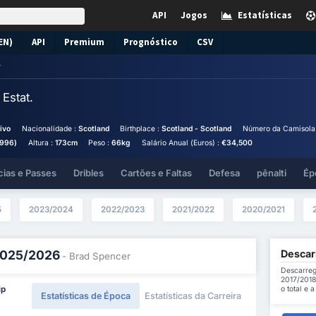
API
Jogos
Estatísticas
EN)
API
Premium
Prognóstico
CSV
r
r
Estat.
ivo
Nacionalidade :
Scotland
Birthplace :
Scotland - Scotland
Número da Camisola
1996)
Altura :
173cm
Peso :
66kg
Salário Anual (Euros) :
€34,500
cias e Passes
Dribles
Cartões e Faltas
Defesa
pênalti
Ép
5
2023/2024
2022/2023
2021/2022
2020/2021
Descar
 2025/2026
- Brad Spencer
Descarreg
2017/2018
o total e 
ip
Estatísticas de Época
Estatísticas da Carreira