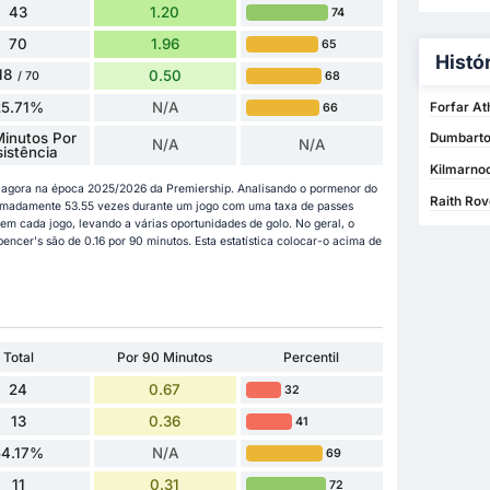
43
1.20
74
70
1.96
65
Histó
18
0.50
68
/ 70
25.71%
N/A
Forfar At
66
Minutos Por
Dumbarton
N/A
N/A
sistência
Kilmarno
té agora na época 2025/2026 da Premiership. Analisando o pormenor do
Raith Rov
ximadamente 53.55 vezes durante um jogo com uma taxa de passes
m cada jogo, levando a várias oportunidades de golo. No geral, o
encer's são de 0.16 por 90 minutos. Esta estatística colocar-o acima de
Total
Por 90 Minutos
Percentil
24
0.67
32
13
0.36
41
54.17%
N/A
69
11
0.31
72