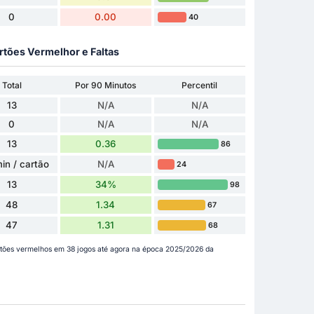
0
0.00
40
rtões Vermelhor e Faltas
Total
Por 90 Minutos
Percentil
13
N/A
N/A
0
N/A
N/A
13
0.36
86
in / cartão
N/A
24
13
34%
98
48
1.34
67
47
1.31
68
rtões vermelhos em 38 jogos até agora na época 2025/2026 da