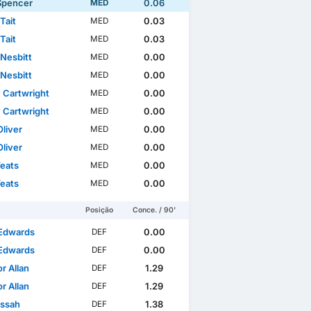
Spencer
0.06
MED
Tait
0.03
MED
Tait
0.03
MED
 Nesbitt
0.00
MED
 Nesbitt
0.00
MED
 Cartwright
0.00
MED
 Cartwright
0.00
MED
Oliver
0.00
MED
Oliver
0.00
MED
Yeats
0.00
MED
Yeats
0.00
MED
Posição
Conce. / 90'
Edwards
0.00
DEF
Edwards
0.00
DEF
r Allan
1.29
DEF
r Allan
1.29
DEF
Lissah
1.38
DEF