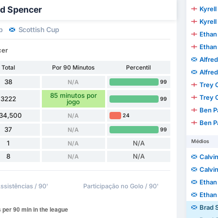
ad Spencer
Kyrell
Kyrell
p
Scottish Cup
Ethan
Ethan
cer
Alfre
Total
Por 90 Minutos
Percentil
Alfre
38
N/A
99
Trey 
85 minutos por
Trey 
3222
99
jogo
Ben P
34,500
N/A
24
Ben P
37
N/A
99
Médios
1
N/A
N/A
8
N/A
N/A
Calvin
Calvin
Ethan
ssistências / 90'
Participação no Golo / 90'
Ethan
Brad 