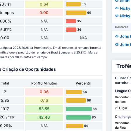
Scott
23
0.64
50
/ 31
Nicky
 tempos
0.00
69
Nicky
0.00%
N/A
35
Gestores
25.81%
N/A
36
John
0.00
N/A
N/A
John
na época 2025/2026 da Premiership. Em 31 remates, 8 remates foram à
ignifica que a precisão de remate de Brad Spencer's é 25.81%. Marca
remates por 90 minutos em campo.
Trofé
 e Criação de Oportunidades
O Brad Sp
carreira.
Total
Por 90 Minutos
Percentil
League O
2
0.06
54
Vencedor
5.85
0.16
68
da Final
2º Lugar
1917
53.55
88
Challeng
520
42.46
85
/ 1917
Vencedor
79.29%
N/A
59
da Final