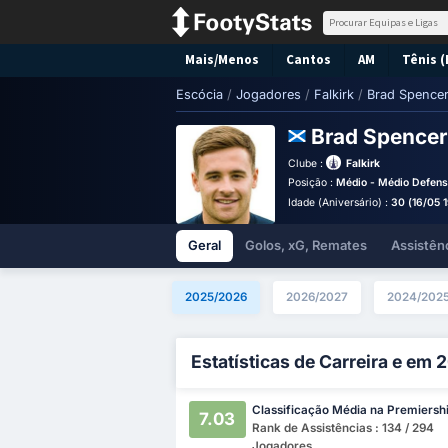
Mais/Menos
Cantos
AM
Tênis (
Escócia
/
Jogadores
/
Falkirk
/
Brad Spence
Brad Spence
Clube :
Falkirk
Posição :
Médio - Médio Defens
Idade (Aniversário) :
30 (16/05 
Geral
Golos, xG, Remates
Assistên
2025/2026
2026/2027
2024/202
Estatísticas de Carreira e em
Classificação Média na Premiersh
7.03
Rank de Assistências : 134 / 294
Jogadores