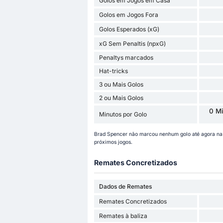
Golos em Jogos em Casa
Golos em Jogos Fora
Golos Esperados (xG)
xG Sem Penaltis (npxG)
Penaltys marcados
Hat-tricks
3 ou Mais Golos
2 ou Mais Golos
0 Mi
Minutos por Golo
Brad Spencer não marcou nenhum golo até agora na
próximos jogos.
Remates Concretizados
Dados de Remates
Remates Concretizados
Remates à baliza