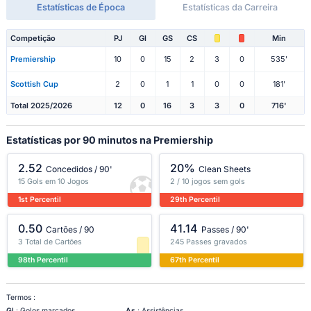
Estatísticas de Época
Estatísticas da Carreira
Competição
PJ
Gl
GS
CS
Min
Premiership
10
0
15
2
3
0
535'
Scottish Cup
2
0
1
1
0
0
181'
Total 2025/2026
12
0
16
3
3
0
716'
Estatísticas por 90 minutos na Premiership
2.52
20%
Concedidos / 90'
Clean Sheets
15 Gols em 10 Jogos
2 / 10 jogos sem gols
1st Percentil
29th Percentil
0.50
41.14
Cartões / 90
Passes / 90'
3 Total de Cartões
245 Passes gravados
98th Percentil
67th Percentil
Termos :
Gl
: Golos marcados
As
: Assistências