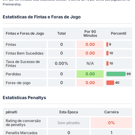
Premiership.
Estatísticas de Fintas e Foras de Jogo
Por 90
Fintas e Foras de Jogo
Total
Percentil
Minutos
0
0.00
Fintas
9
0
0.00
Fintas Bem Sucedidas
10
Taxa de Sucesso de
0.00%
N/A
10
Fintas
0
0.00
Perdidas
99
0
0.00
Foras-de-jogo
40
Estatísticas Penaltys
pênalti
Esta Época
Carreira
Rating de conversão
0%
Sem pênaltis
de penaltys
0
1
Penaltis Marcados