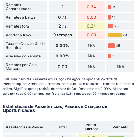
Remates
2
0.34
15
Concretizados
0
0.00
Remates à baliza
15
/ 2
2
0.34
Remates fora
28
/ 2
0 tempos
0.00
Acertar a trave
69
Taxa de Conversão de
0.00%
N/A
35
Remates
0.00%
N/A
Precisão do Remate
15
Remates por Golo
0.00
N/A
N/A
Marcado
Coll Donaldson fez 2 remates em 10 jogos até agora na época 2025/2026 da
Premiership. Em 2 remates, 0 remates foram à baliza e os outros 2 remates não foram à
baliza. Significa que a precisão de remate de Coll Donaldson's é 0.00%. Marca um
golo por cada 0.00 remates que faz e faz 0.34 remates por 90 minutos em campo.
Estatísticas de Assistências, Passes e Criação de
Oportunidades
Por 90
Assistências e Passes
Total
Percentil
Minutos