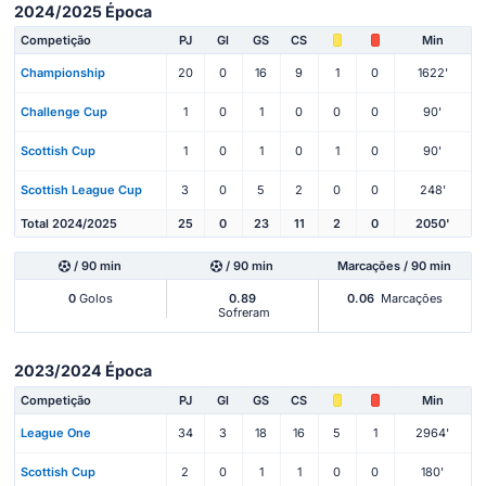
2024/2025 Época
Competição
PJ
Gl
GS
CS
Min
Championship
20
0
16
9
1
0
1622'
Challenge Cup
1
0
1
0
0
0
90'
Scottish Cup
1
0
1
0
1
0
90'
Scottish League Cup
3
0
5
2
0
0
248'
Total 2024/2025
25
0
23
11
2
0
2050'
/ 90 min
/ 90 min
Marcações / 90 min
0
Golos
0.89
0.06
Marcações
Sofreram
2023/2024 Época
Competição
PJ
Gl
GS
CS
Min
League One
34
3
18
16
5
1
2964'
Scottish Cup
2
0
1
1
0
0
180'