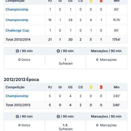
Competição
PJ
Gl
GS
CS
Min
Championship
1
0
1
0
0
0
90'
Championship
19
1
28
2
4
1
1574'
Challenge Cup
1
0
1
0
1
0
90'
Total 2013/2014
21
1
30
2
5
1
1754'
/ 90 min
/ 90 min
Marcações / 90 min
0
Golos
1
0
Marcações
Sofreram
2012/2013 Época
Competição
PJ
Gl
GS
CS
Min
Championship
5
0
4
2
0
0
240'
Total 2012/2013
5
0
4
2
0
0
240'
/ 90 min
/ 90 min
Marcações / 90 min
0
Golos
1.5
0
Marcações
Sofreram