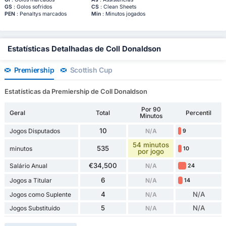
GS
: Golos sofridos
CS
: Clean Sheets
PEN
: Penaltys marcados
Min
: Minutos jogados
Estatísticas Detalhadas de Coll Donaldson
Premiership
Scottish Cup
Estatísticas da Premiership de Coll Donaldson
Por 90
Geral
Total
Percentil
Minutos
10
Jogos Disputados
N/A
9
54 minutos
535
minutos
10
por jogo
€34,500
Salário Anual
N/A
24
6
Jogos a Titular
N/A
14
4
N/A
Jogos como Suplente
N/A
5
N/A
Jogos Substituído
N/A