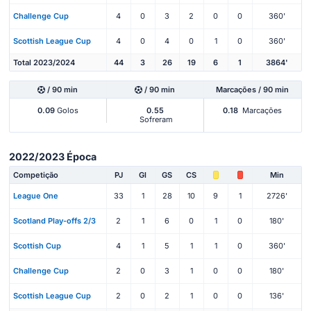
Challenge Cup
4
0
3
2
0
0
360'
Scottish League Cup
4
0
4
0
1
0
360'
Total 2023/2024
44
3
26
19
6
1
3864'
/ 90 min
/ 90 min
Marcações / 90 min
0.09
Golos
0.55
0.18
Marcações
Sofreram
2022/2023 Época
Competição
PJ
Gl
GS
CS
Min
League One
33
1
28
10
9
1
2726'
Scotland Play-offs 2/3
2
1
6
0
1
0
180'
Scottish Cup
4
1
5
1
1
0
360'
Challenge Cup
2
0
3
1
0
0
180'
Scottish League Cup
2
0
2
1
0
0
136'