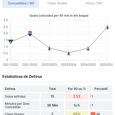
Concedidos / 90'
Clean Sheets
Golos / 90'
Estatísticas de Defesa
Defesa
Total
Por 90 ou %
Percentil
15
2.52
Golos sofridos
1
Minutos por Golo
36 Min
N/A
1
Concedido
2
20%
Clean Sheets
29