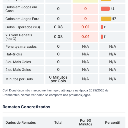
Golos em Jogos em
0
0
48
Casa
0
0
Golos em Jogos Fora
57
0.08
0.01
Golos Esperados (xG)
11
xG Sem Penaltis
0.08
0.01
11
(npxG)
0
N/A
N/A
Penaltys marcados
0
N/A
N/A
Hat-tricks
0
N/A
N/A
3 ou Mais Golos
0
N/A
N/A
2 ou Mais Golos
0 Minutos
N/A
N/A
Minutos por Golo
por Golo
Coll Donaldson não marcou nenhum golo até agora na época 2025/2026 da
Premiership. Vamos ver como se comporta nos próximos jogos.
Remates Concretizados
Por 90
Dados de Remates
Total
Percentil
Minutos