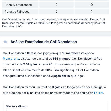
0
0
Penaltys marcados
0
1
Penaltis Falhados
Coll Donaldson rematou 1 pontapés de penalti até agora na sua carreira. Destes, Coll
Donaldson marcou 0 golos e falhou 1. A taxa geral de conversão de penalty para Coll
Donaldson é 0%.
Análise Estatística de Coll Donaldson
Coll Donaldson é Defesa nos jogos em que
10 matches
esta época
Premiership
, disputando um total de
535 minutos
. Coll Donaldson sofreu
uma média de
2.52 golos
a cada 90 minutos em campo. O seu rácio de
Clean Sheets é atualmente de
20%
. Isso significa que Coll Donaldson
assegurou uma cleansshet a cada
2 jogos em 10
que jogou.
Coll Donaldson marcou um total de
0 golos
ao longo desta época na liga, o
que o coloca em
17
na lista de melhores marcadores da equipa do
Falkirk
.
Minuto a Minuto