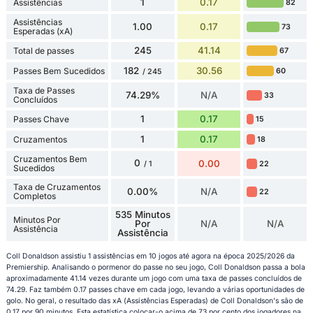
1
0.17
Assistências
82
Assistências
1.00
0.17
73
Esperadas (xA)
245
41.14
Total de passes
67
182
30.56
Passes Bem Sucedidos
60
/ 245
Taxa de Passes
74.29%
N/A
33
Concluídos
1
0.17
Passes Chave
15
1
0.17
Cruzamentos
18
Cruzamentos Bem
0
0.00
22
/ 1
Sucedidos
Taxa de Cruzamentos
0.00%
N/A
22
Completos
535 Minutos
Minutos Por
Por
N/A
N/A
Assistência
Assistência
Coll Donaldson assistiu 1 assistências em 10 jogos até agora na época 2025/2026 da
Premiership. Analisando o pormenor do passe no seu jogo, Coll Donaldson passa a bola
aproximadamente 41.14 vezes durante um jogo com uma taxa de passes concluídos de
74.29. Faz também 0.17 passes chave em cada jogo, levando a várias oportunidades de
golo. No geral, o resultado das xA (Assistências Esperadas) de Coll Donaldson's são de
0.17 por 90 minutos. Esta estatística colocar-o acima de 73 por cento dos jogadores na