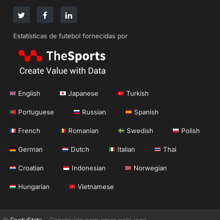
Estatísticas de futebol fornecidas por
English
Japanese
Turkish
Portuguese
Russian
Spanish
French
Romanian
Swedish
Polish
German
Dutch
Italian
Thai
Croatian
Indonesian
Norwegian
Hungarian
Vietnamese
©
FootyStats
- Construído com amor pelo jogo