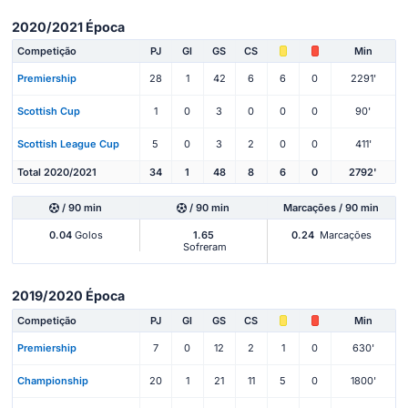
2020/2021 Época
Competição
PJ
Gl
GS
CS
Min
Premiership
28
1
42
6
6
0
2291'
Scottish Cup
1
0
3
0
0
0
90'
Scottish League Cup
5
0
3
2
0
0
411'
Total 2020/2021
34
1
48
8
6
0
2792'
/ 90 min
/ 90 min
Marcações / 90 min
0.04
Golos
1.65
0.24
Marcações
Sofreram
2019/2020 Época
Competição
PJ
Gl
GS
CS
Min
Premiership
7
0
12
2
1
0
630'
Championship
20
1
21
11
5
0
1800'