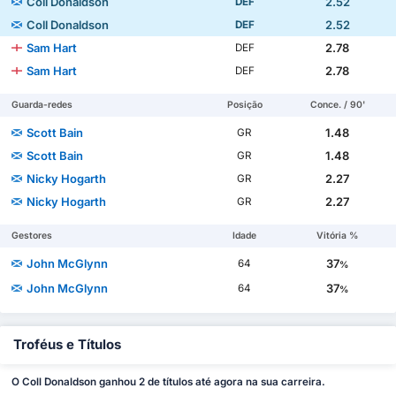
Coll Donaldson
2.52
DEF
Coll Donaldson
2.52
DEF
Sam Hart
2.78
DEF
Sam Hart
2.78
DEF
Guarda-redes
Posição
Conce. / 90'
Scott Bain
1.48
GR
Scott Bain
1.48
GR
Nicky Hogarth
2.27
GR
Nicky Hogarth
2.27
GR
Gestores
Idade
Vitória %
John McGlynn
37
64
%
John McGlynn
37
64
%
Troféus e Títulos
O Coll Donaldson ganhou 2 de títulos até agora na sua carreira.