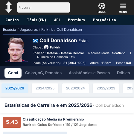
LIGAS
MENU
Cantos
Tênis (EN)
API
Premium
Prognóstico
Escócia
/
Jogadores
/
Falkirk
/
Coll Donaldson
Coll Donaldson
Estat.
Clube :
Falkirk
Posição :
Defesa - Defesa Central
Nacionalidade :
Scotland
Bi
Número da Camisola :
#6
Idade (Aniversário) :
31 (9/04 1995)
Altura :
188cm
Peso :
83kg
Geral
Golos, xG, Remates
Assistências e Passes
Dribles
2025/2026
2024/2025
2023/2024
2022/2023
202
Estatísticas de Carreira e em 2025/2026
- Coll Donaldson
Classificação Média na Premiership
5.43
Rank de Golos Sofridos : 119 / 121 Jogadores