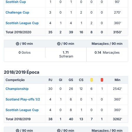
Scottish Cup
1
0
1
0
0
0
90'
Challenge Cup
3
0
1
2
0
0
270'
Scottish League Cup
4
1
4
1
2
0
360'
Total 2019/2020
35
2
39
16
8
0
3150'
/ 90 min
/ 90 min
Marcações / 90 min
0
Golos
1.71
0.14
Marcações
Sofreram
2018/2019 Época
Competição
PJ
Gl
GS
CS
Min
Championship
30
0
26
12
6
1
2542'
Scotland Play-offs 1/2
4
1
6
0
1
0
360'
Scottish League Cup
4
0
8
1
0
0
360'
Total 2018/2019
38
1
40
13
7
1
3262'
/ 90 min
/ 90 min
Marcações / 90 min