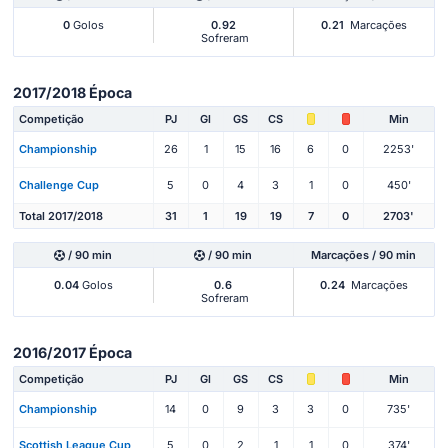
0
Golos
0.92
0.21
Marcações
Sofreram
2017/2018 Época
Competição
PJ
Gl
GS
CS
Min
Championship
26
1
15
16
6
0
2253'
Challenge Cup
5
0
4
3
1
0
450'
Total 2017/2018
31
1
19
19
7
0
2703'
/ 90 min
/ 90 min
Marcações / 90 min
0.04
Golos
0.6
0.24
Marcações
Sofreram
2016/2017 Época
Competição
PJ
Gl
GS
CS
Min
Championship
14
0
9
3
3
0
735'
Scottish League Cup
5
0
2
1
1
0
374'