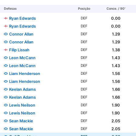
Defesas
Posição
Conce. / 90'
Ryan Edwards
0.00
DEF
Ryan Edwards
0.00
DEF
Connor Allan
1.29
DEF
Connor Allan
1.29
DEF
Filip Lissah
1.38
DEF
Leon McCann
1.43
DEF
Leon McCann
1.43
DEF
Liam Henderson
1.56
DEF
Liam Henderson
1.56
DEF
Keelan Adams
1.66
DEF
Keelan Adams
1.66
DEF
Lewis Neilson
1.90
DEF
Lewis Neilson
1.90
DEF
Sean Mackie
2.05
DEF
Sean Mackie
2.05
DEF