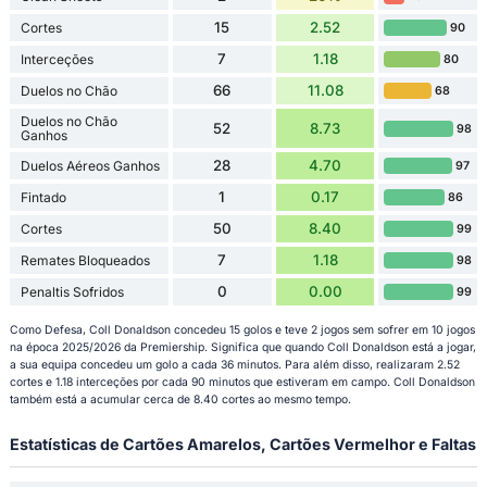
15
2.52
Cortes
90
7
1.18
Interceções
80
66
11.08
Duelos no Chão
68
Duelos no Chão
52
8.73
98
Ganhos
28
4.70
Duelos Aéreos Ganhos
97
1
0.17
Fintado
86
50
8.40
Cortes
99
7
1.18
Remates Bloqueados
98
0
0.00
Penaltis Sofridos
99
Como Defesa, Coll Donaldson concedeu 15 golos e teve 2 jogos sem sofrer em 10 jogos
na época 2025/2026 da Premiership. Significa que quando Coll Donaldson está a jogar,
a sua equipa concedeu um golo a cada 36 minutos. Para além disso, realizaram 2.52
cortes e 1.18 interceções por cada 90 minutos que estiveram em campo. Coll Donaldson
também está a acumular cerca de 8.40 cortes ao mesmo tempo.
Estatísticas de Cartões Amarelos, Cartões Vermelhor e Faltas