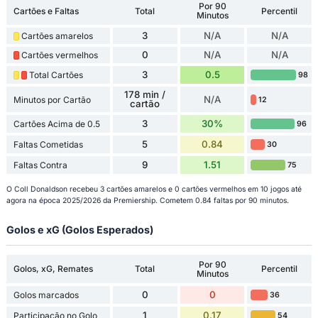
Por 90
Cartões e Faltas
Total
Percentil
Minutos
3
N/A
N/A
Cartões amarelos
0
N/A
N/A
Cartões vermelhos
3
0.5
Total Cartões
98
178 min /
N/A
Minutos por Cartão
12
cartão
3
30%
Cartões Acima de 0.5
96
5
0.84
Faltas Cometidas
30
9
1.51
Faltas Contra
75
O Coll Donaldson recebeu 3 cartões amarelos e 0 cartões vermelhos em 10 jogos até
agora na época 2025/2026 da Premiership. Cometem 0.84 faltas por 90 minutos.
Golos e xG (Golos Esperados)
Por 90
Golos, xG, Remates
Total
Percentil
Minutos
0
0
Golos marcados
36
1
0.17
Participação no Golo
54