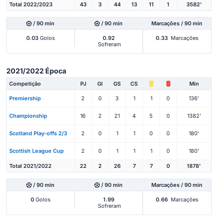
Total 2022/2023
43
3
44
13
11
1
3582'
/ 90 min
/ 90 min
Marcações / 90 min
0.03
Golos
0.92
0.33
Marcações
Sofreram
2021/2022 Época
Competição
PJ
Gl
GS
CS
Min
Premiership
2
0
3
1
1
0
136'
Championship
16
2
21
4
5
0
1382'
Scotland Play-offs 2/3
2
0
1
1
0
0
180'
Scottish League Cup
2
0
1
1
1
0
180'
Total 2021/2022
22
2
26
7
7
0
1878'
/ 90 min
/ 90 min
Marcações / 90 min
0
Golos
1.99
0.66
Marcações
Sofreram