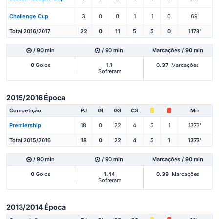
Challenge Cup
3
0
0
1
1
0
69'
Total 2016/2017
22
0
11
5
5
0
1178'
/ 90 min
/ 90 min
Marcações / 90 min
0
Golos
1.1
0.37
Marcações
Sofreram
2015/2016 Época
Competição
PJ
Gl
GS
CS
Min
Premiership
18
0
22
4
5
1
1373'
Total 2015/2016
18
0
22
4
5
1
1373'
/ 90 min
/ 90 min
Marcações / 90 min
0
Golos
1.44
0.39
Marcações
Sofreram
2013/2014 Época