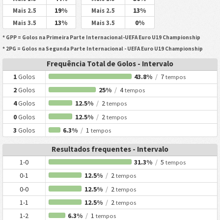
19%
13%
Mais 2.5
Mais 2.5
13%
0%
Mais 3.5
Mais 3.5
* GPP = Golos na Primeira Parte Internacional-UEFA Euro U19 Championship
* 2PG = Golos na Segunda Parte Internacional - UEFA Euro U19 Championship
Frequência Total de Golos - Intervalo
1
Golos
43.8%
/
7
tempos
2
Golos
25%
/
4
tempos
4
Golos
12.5%
/
2
tempos
0
Golos
12.5%
/
2
tempos
3
Golos
6.3%
/
1
tempos
Resultados frequentes - Intervalo
1-0
31.3%
/
5
tempos
0-1
12.5%
/
2
tempos
0-0
12.5%
/
2
tempos
1-1
12.5%
/
2
tempos
1-2
6.3%
/
1
tempos