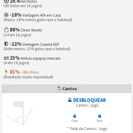
29.4
min/Golos
(49 Golos em 16 jogos)
-18%
Vantagem ATA em Casa
(Marca -18% menos golos que o habitual)
88%
Clean Sheets
(14 em 16 jogos)
-22%
Vantagem Caseira DEF
(Sofre menos -22% golos que o habitual)
25%
Ambas equipas marcam
(4 em 16 jogos)
81%
- Alto Risco
(Resultado muito imprevisível)
Cantos
DESBLOQUEAR
Cantos / jogo
Casa
Fora
* Total de Cantos / Jogo