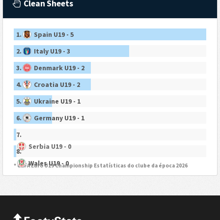
Clean Sheets
1.
Spain U19 - 5
2.
Italy U19 - 3
3.
Denmark U19 - 2
4.
Croatia U19 - 2
5.
Ukraine U19 - 1
6.
Germany U19 - 1
7.
Serbia U19 - 0
8.
Wales U19 - 0
* UEFA Euro U19 Championship Estatísticas do clube da época 2026