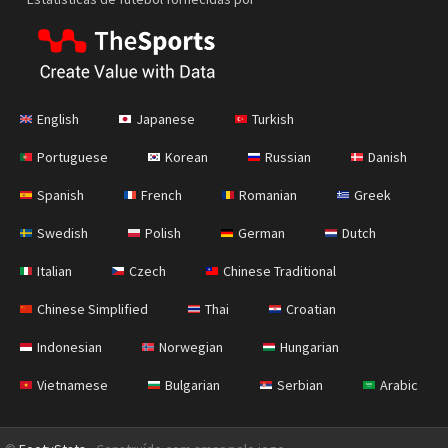
English
Japanese
Turkish
Portuguese
Korean
Russian
Danish
Spanish
French
Romanian
Greek
Swedish
Polish
German
Dutch
Italian
Czech
Chinese Traditional
Chinese Simplified
Thai
Croatian
Indonesian
Norwegian
Hungarian
Vietnamese
Bulgarian
Serbian
Arabic