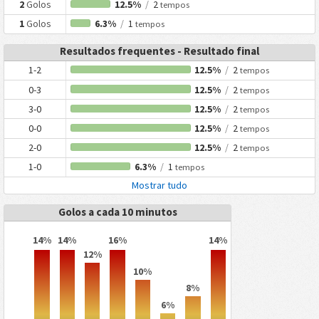
2
Golos
12.5%
/
2
tempos
1
Golos
6.3%
/
1
tempos
Resultados frequentes - Resultado final
1-2
12.5%
/
2
tempos
0-3
12.5%
/
2
tempos
3-0
12.5%
/
2
tempos
0-0
12.5%
/
2
tempos
2-0
12.5%
/
2
tempos
1-0
6.3%
/
1
tempos
Mostrar tudo
Golos a cada 10 minutos
14%
14%
16%
14%
12%
10%
8%
6%