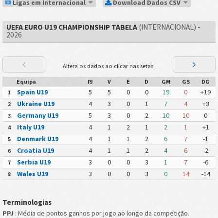
Ligas em Internacional
Download Dados CSV
UEFA EURO U19 CHAMPIONSHIP TABELA
(INTERNACIONAL) -
2026
Altera os dados ao clicar nas setas.
Equipa
PJ
V
E
D
GM
GS
DG
Spain U19
5
5
0
0
19
0
+19
1
Ukraine U19
4
3
0
1
7
4
+3
2
Germany U19
5
3
0
2
10
10
0
3
Italy U19
4
1
2
1
2
1
+1
4
Denmark U19
4
1
1
2
6
7
-1
5
Croatia U19
4
1
1
2
4
6
-2
6
Serbia U19
3
0
0
3
1
7
-6
7
Wales U19
3
0
0
3
0
14
-14
8
Terminologias
PPJ
: Média de pontos ganhos por jogo ao longo da competição.