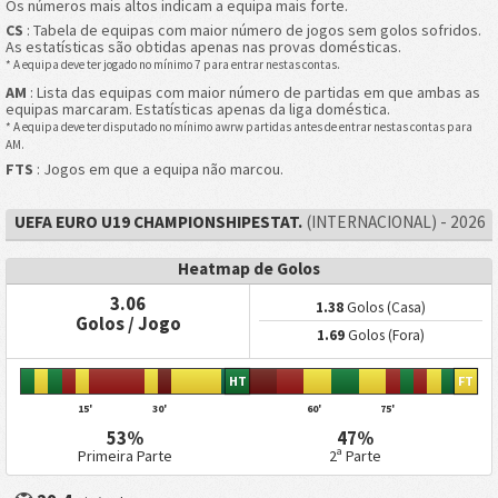
Os números mais altos indicam a equipa mais forte.
CS
: Tabela de equipas com maior número de jogos sem golos sofridos.
As estatísticas são obtidas apenas nas provas domésticas.
* A equipa deve ter jogado no mínimo 7 para entrar nestas contas.
AM
: Lista das equipas com maior número de partidas em que ambas as
equipas marcaram. Estatísticas apenas da liga doméstica.
* A equipa deve ter disputado no mínimo awrw partidas antes de entrar nestas contas para
AM.
FTS
: Jogos em que a equipa não marcou.
UEFA EURO U19 CHAMPIONSHIPESTAT.
(INTERNACIONAL) - 2026
Heatmap de Golos
3.06
1.38
Golos (Casa)
Golos / Jogo
1.69
Golos (Fora)
HT
FT
15'
30'
60'
75'
53%
47%
Primeira Parte
2ª Parte