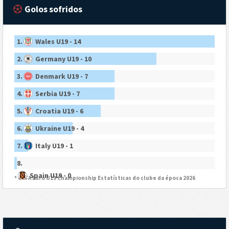
Golos sofridos
1.
Wales U19 - 14
2.
Germany U19 - 10
3.
Denmark U19 - 7
4.
Serbia U19 - 7
5.
Croatia U19 - 6
6.
Ukraine U19 - 4
7.
Italy U19 - 1
8.
Spain U19 - 0
* UEFA Euro U19 Championship Estatísticas do clube da época 2026