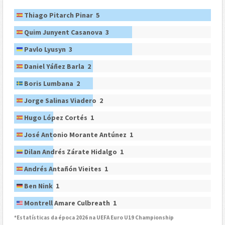
Thiago Pitarch Pinar 5
Quim Junyent Casanova 3
Pavlo Lyusyn 3
Daniel Yáñez Barla 2
Boris Lumbana 2
Jorge Salinas Viadero 2
Hugo López Cortés 1
José Antonio Morante Antúnez 1
Dilan Andrés Zárate Hidalgo 1
Andrés Antañón Vieites 1
Ben Nink 1
Montrell Amare Culbreath 1
*Estatísticas da época 2026 na UEFA Euro U19 Championship