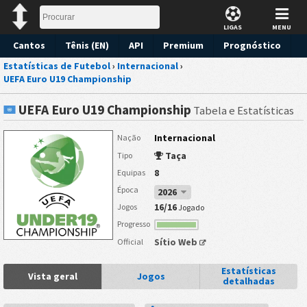
LIGAS
MENU
Cantos
Tênis (EN)
API
Premium
Prognóstico
Estatísticas de Futebol
›
Internacional
›
UEFA Euro U19 Championship
UEFA Euro U19 Championship
Tabela e Estatísticas
Internacional
Nação
Taça
Tipo
8
Equipas
Época
2026
16/16
Jogos
Jogado
Progresso
Sítio Web
Official
Estatísticas
Vista geral
Jogos
detalhadas