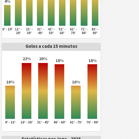
4%
0' - 10'
11' -
21' -
31' -
41' -
51' -
61' -
71' -
81' -
20'
30'
40'
50'
60'
70'
80'
90'
Golos a cada 15 minutos
22%
20%
18%
18%
10%
10%
0' - 15'
16' - 30'
31' - 45'
46' - 60'
61' - 75'
76' - 90'
Estatísticas por Jogo - 2026