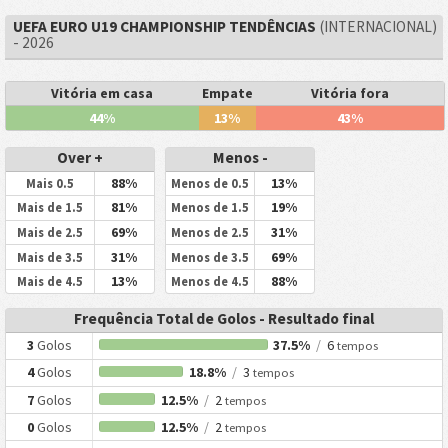
UEFA EURO U19 CHAMPIONSHIP TENDÊNCIAS
(INTERNACIONAL)
- 2026
Vitória em casa
Empate
Vitória fora
44%
13%
43%
Over +
Menos -
88%
13%
Mais 0.5
Menos de 0.5
81%
19%
Mais de 1.5
Menos de 1.5
69%
31%
Mais de 2.5
Menos de 2.5
31%
69%
Mais de 3.5
Menos de 3.5
13%
88%
Mais de 4.5
Menos de 4.5
Frequência Total de Golos - Resultado final
3
Golos
37.5%
/
6
tempos
4
Golos
18.8%
/
3
tempos
7
Golos
12.5%
/
2
tempos
0
Golos
12.5%
/
2
tempos