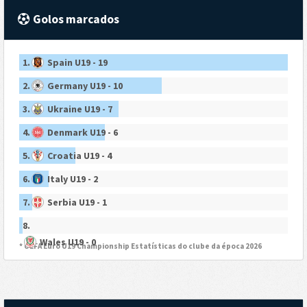
Golos marcados
1.
Spain U19 - 19
2.
Germany U19 - 10
3.
Ukraine U19 - 7
4.
Denmark U19 - 6
5.
Croatia U19 - 4
6.
Italy U19 - 2
7.
Serbia U19 - 1
8.
Wales U19 - 0
* UEFA Euro U19 Championship Estatísticas do clube da época 2026