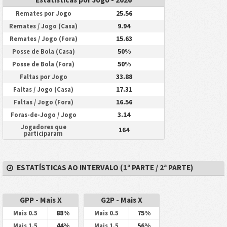
25.56
Remates por Jogo
9.94
Remates / Jogo (Casa)
15.63
Remates / Jogo (Fora)
50%
Posse de Bola (Casa)
50%
Posse de Bola (Fora)
33.88
Faltas por Jogo
17.31
Faltas / Jogo (Casa)
16.56
Faltas / Jogo (Fora)
3.14
Foras-de-Jogo / Jogo
Jogadores que
164
participaram
ESTATÍSTICAS AO INTERVALO (1ª PARTE / 2ª PARTE)
GPP - Mais X
G2P - Mais X
88%
75%
Mais 0.5
Mais 0.5
44%
56%
Mais 1.5
Mais 1.5