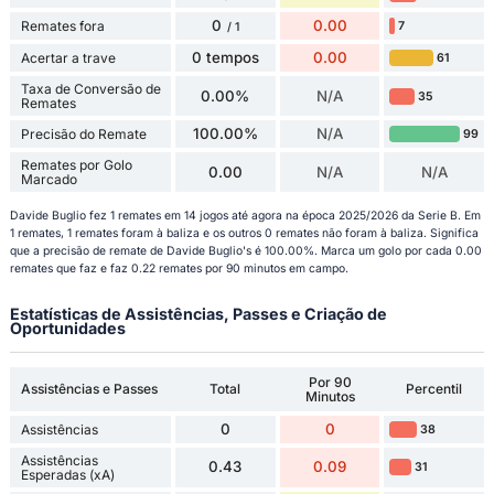
0
0.00
Remates fora
7
/ 1
0 tempos
0.00
Acertar a trave
61
Taxa de Conversão de
0.00%
N/A
35
Remates
100.00%
N/A
Precisão do Remate
99
Remates por Golo
0.00
N/A
N/A
Marcado
Davide Buglio fez 1 remates em 14 jogos até agora na época 2025/2026 da Serie B. Em
1 remates, 1 remates foram à baliza e os outros 0 remates não foram à baliza. Significa
que a precisão de remate de Davide Buglio's é 100.00%. Marca um golo por cada 0.00
remates que faz e faz 0.22 remates por 90 minutos em campo.
Estatísticas de Assistências, Passes e Criação de
Oportunidades
Por 90
Assistências e Passes
Total
Percentil
Minutos
0
0
Assistências
38
Assistências
0.43
0.09
31
Esperadas (xA)