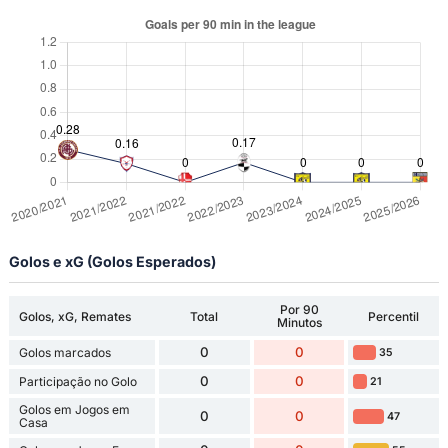
Golos e xG (Golos Esperados)
Por 90
Golos, xG, Remates
Total
Percentil
Minutos
0
0
Golos marcados
35
0
0
Participação no Golo
21
Golos em Jogos em
0
0
47
Casa