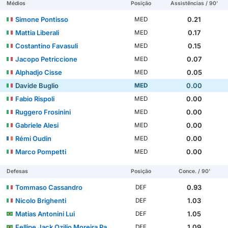
Médios
Posição
Assistências / 90'
Simone Pontisso
0.21
MED
Mattia Liberali
0.17
MED
Costantino Favasuli
0.15
MED
Jacopo Petriccione
0.07
MED
Alphadjo Cisse
0.05
MED
Davide Buglio
0.00
MED
Fabio Rispoli
0.00
MED
Ruggero Frosinini
0.00
MED
Gabriele Alesi
0.00
MED
Rémi Oudin
0.00
MED
Marco Pompetti
0.00
MED
Defesas
Posição
Conce. / 90'
Tommaso Cassandro
0.93
DEF
Nicolo Brighenti
1.03
DEF
Matias Antonini Lui
1.05
DEF
Fellipe Jack Ozilio Moreira Pacheco
1.09
DEF