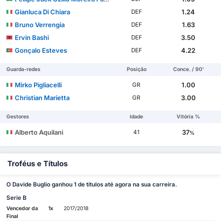
Gianluca Di Chiara
1.24
DEF
Bruno Verrengia
1.63
DEF
Ervin Bashi
3.50
DEF
Gonçalo Esteves
4.22
DEF
Guarda-redes
Posição
Conce. / 90'
Mirko Pigliacelli
1.00
GR
Christian Marietta
3.00
GR
Gestores
Idade
Vitória %
Alberto Aquilani
37
41
%
Troféus e Títulos
O Davide Buglio ganhou 1 de títulos até agora na sua carreira.
Serie B
Vencedor da
1x
2017/2018
Final