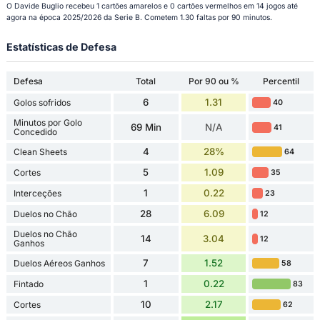
O Davide Buglio recebeu 1 cartões amarelos e 0 cartões vermelhos em 14 jogos até
agora na época 2025/2026 da Serie B. Cometem 1.30 faltas por 90 minutos.
Estatísticas de Defesa
Defesa
Total
Por 90 ou %
Percentil
6
1.31
Golos sofridos
40
Minutos por Golo
69 Min
N/A
41
Concedido
4
28%
Clean Sheets
64
5
1.09
Cortes
35
1
0.22
Interceções
23
28
6.09
Duelos no Chão
12
Duelos no Chão
14
3.04
12
Ganhos
7
1.52
Duelos Aéreos Ganhos
58
1
0.22
Fintado
83
10
2.17
Cortes
62