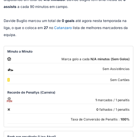
assists
a cada 90 minutos em campo.
Davide Buglio marcou um total de
0 goals
até agora nesta temporada na
liga, o que o coloca em
27
no
Catanzaro
lista de melhores marcadores da
equipa.
Minuto a Minuto
Marca golo a cada
N/A minutos (Sem Golos)
Sem Assistências
Sem Cartões
Recorde de Penaltys (Carreira)
1
marcados
/ 1 penaltis
PEN
0
falhados
/ 1 penaltis
Taxa de Conversão de Penaltis :
100%
Rank por resultado (Liga Atual)