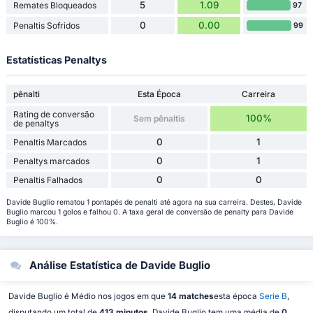
5
1.09
Remates Bloqueados
97
0
0.00
Penaltis Sofridos
99
Estatísticas Penaltys
pênalti
Esta Época
Carreira
Rating de conversão
100%
Sem pênaltis
de penaltys
0
1
Penaltis Marcados
0
1
Penaltys marcados
0
0
Penaltis Falhados
Davide Buglio rematou 1 pontapés de penalti até agora na sua carreira. Destes, Davide
Buglio marcou 1 golos e falhou 0. A taxa geral de conversão de penalty para Davide
Buglio é 100%.
Análise Estatística de Davide Buglio
Davide Buglio é Médio nos jogos em que
14 matches
esta época
Serie B
,
disputando um total de
413 minutos
. Davide Buglio tem uma média de
0