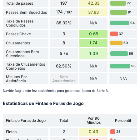
197
42.83
Total de passes
77
174
37.83
Passes Bem Sucedidos
81
/ 197
Taxa de Passes
88.32%
N/A
94
Concluídos
3
0.65
Passes Chave
37
8
1.74
Cruzamentos
60
Cruzamentos Bem
5
1.09
86
/ 8
Sucedidos
Taxa de Cruzamentos
62.50%
N/A
98
Completos
Minutos Por
Sem
N/A
N/A
Assistência
Assistências
Davide Buglio não fez assistências para golo nesta época da Serie B.
Estatísticas de Fintas e Foras de Jogo
Por 90
Fintas e Foras de Jogo
Total
Percentil
Minutos
2
0.43
Fintas
25