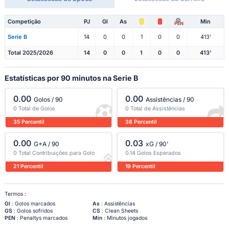
Competição
PJ
Gl
As
Min
PEN
Serie B
14
0
0
1
0
0
413'
Total 2025/2026
14
0
0
1
0
0
413'
Estatísticas por 90 minutos na Serie B
0.00
0.00
Golos / 90
Assistências / 90
0 Total de Golos
0 Total de Assistências
35 Percentil
38 Percentil
0.00
0.03
G+A / 90
xG / 90'
0 Total Contribuições para Golo
0.14 Golos Esperados
21 Percentil
19 Percentil
Termos :
Gl
: Golos marcados
As
: Assistências
GS
: Golos sofridos
CS
: Clean Sheets
PEN
: Penaltys marcados
Min
: Minutos jogados