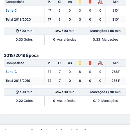
Competição
PJ
Gl
As
Min
PEN
Serie C
17
3
0
3
0
0
810'
Total 2019/2020
17
3
0
3
0
0
810'
/ 90 min
/ 90 min
Marcações / 90 min
0.33
Golos
0
Assistências
0.33
Marcações
2018/2019 Época
Competição
PJ
Gl
As
Min
PEN
Serie C
37
7
0
6
0
0
2861'
Total 2018/2019
37
7
0
6
0
0
2861'
/ 90 min
/ 90 min
Marcações / 90 min
0.22
Golos
0
Assistências
0.19
Marcações