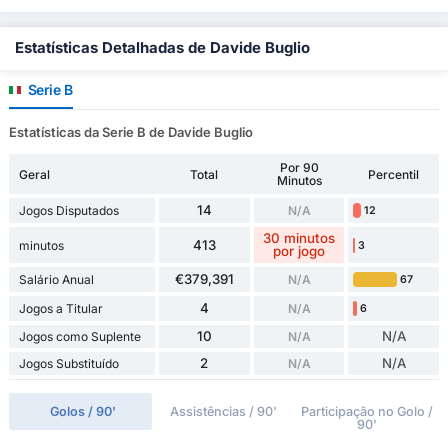
Estatísticas Detalhadas de Davide Buglio
Serie B
Estatísticas da Serie B de Davide Buglio
Por 90
Geral
Total
Percentil
Minutos
14
Jogos Disputados
N/A
12
30 minutos
413
minutos
3
por jogo
€379,391
Salário Anual
N/A
67
4
Jogos a Titular
N/A
6
10
N/A
Jogos como Suplente
N/A
2
N/A
Jogos Substituído
N/A
Golos / 90'
Assistências / 90'
Participação no Golo /
90'