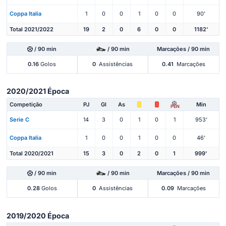
Coppa Italia
1
0
0
1
0
0
90'
Total 2021/2022
19
2
0
6
0
0
1182'
/ 90 min
/ 90 min
Marcações / 90 min
0.16
Golos
0
Assistências
0.41
Marcações
2020/2021 Época
Competição
PJ
Gl
As
Min
PEN
Serie C
14
3
0
1
0
1
953'
Coppa Italia
1
0
0
1
0
0
46'
Total 2020/2021
15
3
0
2
0
1
999'
/ 90 min
/ 90 min
Marcações / 90 min
0.28
Golos
0
Assistências
0.09
Marcações
2019/2020 Época