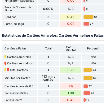
0
0.00
Fintas Bem Sucedidas
11
Taxa de Sucesso de
0.00%
N/A
11
Fintas
2
0.43
Perdidas
64
0
0.00
Foras-de-jogo
37
Estatísticas de Cartões Amarelos, Cartões Vermelhor e Faltas
Por 90
Cartões e Faltas
Total
Percentil
Minutos
1
N/A
N/A
Cartões amarelos
0
N/A
N/A
Cartões vermelhos
1
0.22
Total Cartões
54
413 min /
N/A
Minutos por Cartão
58
cartão
1
7%
Cartões Acima de 0.5
27
6
1.30
Faltas Cometidas
43
2
0.43
Faltas Contra
13