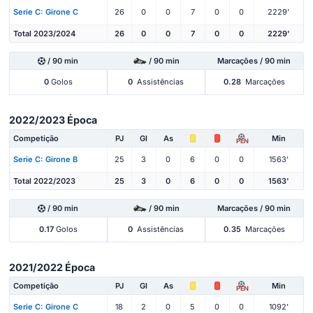
Serie C: Girone C
26
0
0
7
0
0
2229'
Total 2023/2024
26
0
0
7
0
0
2229'
/ 90 min
/ 90 min
Marcações / 90 min
0
Golos
0
Assistências
0.28
Marcações
2022/2023 Época
Competição
PJ
Gl
As
Min
PEN
Serie C: Girone B
25
3
0
6
0
0
1563'
Total 2022/2023
25
3
0
6
0
0
1563'
/ 90 min
/ 90 min
Marcações / 90 min
0.17
Golos
0
Assistências
0.35
Marcações
2021/2022 Época
Competição
PJ
Gl
As
Min
PEN
Serie C: Girone C
18
2
0
5
0
0
1092'