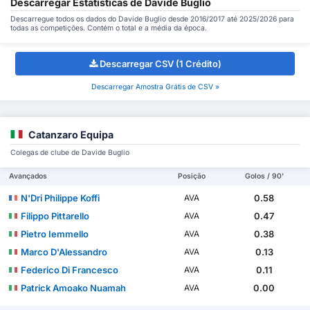
Descarregar Estatísticas de Davide Buglio
Descarregue todos os dados do Davide Buglio desde 2016/2017 até 2025/2026 para
todas as competições. Contém o total e a média da época.
Descarregar CSV (1 Crédito)
Descarregar Amostra Grátis de CSV »
Catanzaro Equipa
Colegas de clube de Davide Buglio
Avançados
Posição
Golos / 90'
N'Dri Philippe Koffi
0.58
AVA
Filippo Pittarello
0.47
AVA
Pietro Iemmello
0.38
AVA
Marco D'Alessandro
0.13
AVA
Federico Di Francesco
0.11
AVA
Patrick Amoako Nuamah
0.00
AVA