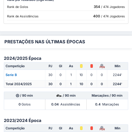
354
Rank de Golos
/ 474 Jogadores
400
Rank de Assistências
/ 474 Jogadores
PRESTAÇÕES NAS ÚLTIMAS ÉPOCAS
2024/2025 Época
Competição
PJ
Gl
As
Min
PEN
Serie B
30
0
1
10
0
0
2244'
Total 2024/2025
30
0
1
10
0
0
2244'
/ 90 min
/ 90 min
Marcações / 90 min
0
Golos
0.04
Assistências
0.4
Marcações
2023/2024 Época
Competição
PJ
Gl
As
Min
PEN