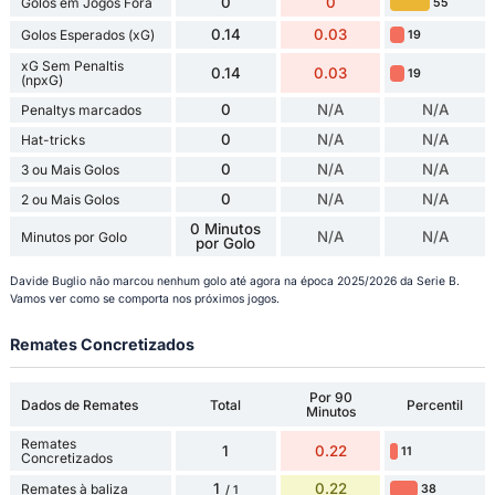
0
0
Golos em Jogos Fora
55
0.14
0.03
Golos Esperados (xG)
19
xG Sem Penaltis
0.14
0.03
19
(npxG)
0
N/A
N/A
Penaltys marcados
0
N/A
N/A
Hat-tricks
0
N/A
N/A
3 ou Mais Golos
0
N/A
N/A
2 ou Mais Golos
0 Minutos
N/A
N/A
Minutos por Golo
por Golo
Davide Buglio não marcou nenhum golo até agora na época 2025/2026 da Serie B.
Vamos ver como se comporta nos próximos jogos.
Remates Concretizados
Por 90
Dados de Remates
Total
Percentil
Minutos
Remates
1
0.22
11
Concretizados
1
0.22
Remates à baliza
38
/ 1