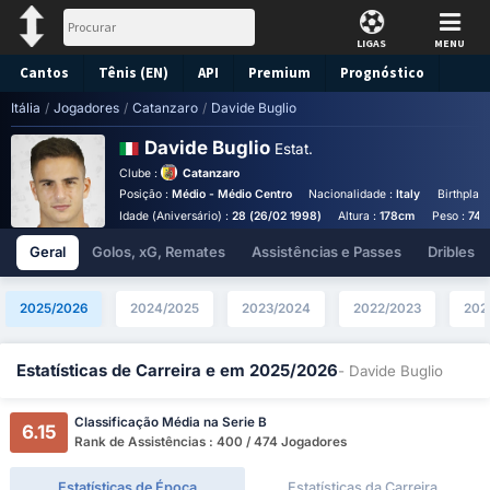
LIGAS
MENU
Cantos
Tênis (EN)
API
Premium
Prognóstico
Itália
/
Jogadores
/
Catanzaro
/
Davide Buglio
Davide Buglio
Estat.
Clube :
Catanzaro
Posição :
Médio - Médio Centro
Nacionalidade :
Italy
Birthplac
Idade (Aniversário) :
28 (26/02 1998)
Altura :
178cm
Peso :
74k
Geral
Golos, xG, Remates
Assistências e Passes
Dribles
2025/2026
2024/2025
2023/2024
2022/2023
202
Estatísticas de Carreira e em 2025/2026
- Davide Buglio
Classificação Média na Serie B
6.15
Rank de Assistências : 400 / 474 Jogadores
Estatísticas de Época
Estatísticas da Carreira