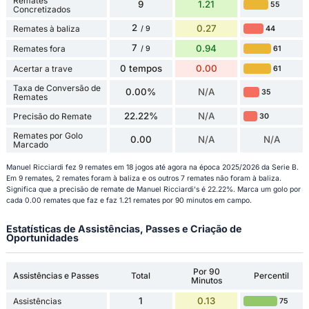
Remates
9
1.21
55
Concretizados
2
0.27
Remates à baliza
44
/ 9
7
0.94
Remates fora
61
/ 9
0 tempos
0.00
Acertar a trave
61
Taxa de Conversão de
0.00%
N/A
35
Remates
22.22%
N/A
Precisão do Remate
30
Remates por Golo
0.00
N/A
N/A
Marcado
Manuel Ricciardi fez 9 remates em 18 jogos até agora na época 2025/2026 da Serie B.
Em 9 remates, 2 remates foram à baliza e os outros 7 remates não foram à baliza.
Significa que a precisão de remate de Manuel Ricciardi's é 22.22%. Marca um golo por
cada 0.00 remates que faz e faz 1.21 remates por 90 minutos em campo.
Estatísticas de Assistências, Passes e Criação de
Oportunidades
Por 90
Assistências e Passes
Total
Percentil
Minutos
1
0.13
Assistências
75