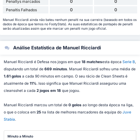
0
0
Penaltys marcados
0
0
Penaltis Falhados
Manuel Ricciardi ainda não bateu nenhum penalti na sua carreira (baseado em todos os
dados de época que temos no FootyStats). As suas estatísticas de pontapés de penalti
serão atualizadas assim que ele marcar um penalti num jogo oficial.
Análise Estatística de Manuel Ricciardi
Manuel Ricciardi é Defesa nos jogos em que
18 matches
esta época
Serie B
,
disputando um total de
669 minutos
. Manuel Ricciardi sofreu uma média de
1.61 golos
a cada 90 minutos em campo. O seu rácio de Clean Sheets é
atualmente de
11%
. Isso significa que Manuel Ricciardi assegurou uma
cleansshet a cada
2 jogos em 18
que jogou.
Manuel Ricciardi marcou um total de
0 golos
ao longo desta época na liga,
o que o coloca em
25
na lista de melhores marcadores da equipa do
Juve
Stabia
.
Minuto a Minuto