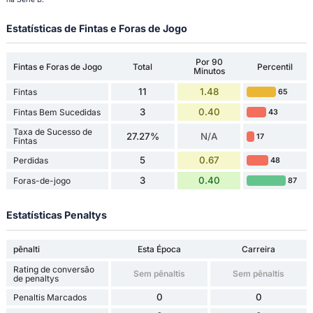
Estatísticas de Fintas e Foras de Jogo
Por 90
Fintas e Foras de Jogo
Total
Percentil
Minutos
11
1.48
Fintas
65
3
0.40
Fintas Bem Sucedidas
43
Taxa de Sucesso de
27.27%
N/A
17
Fintas
5
0.67
Perdidas
48
3
0.40
Foras-de-jogo
87
Estatísticas Penaltys
pênalti
Esta Época
Carreira
Rating de conversão
Sem pênaltis
Sem pênaltis
de penaltys
0
0
Penaltis Marcados