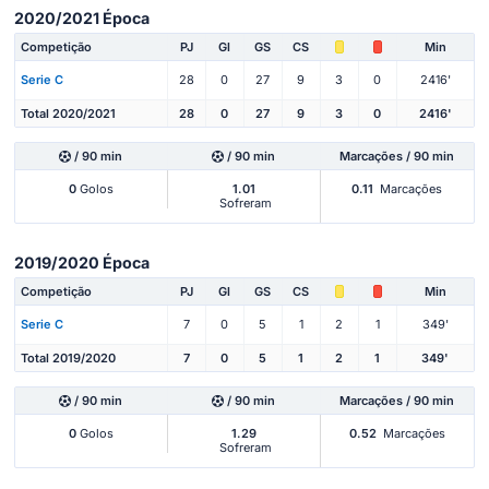
2020/2021 Época
Competição
PJ
Gl
GS
CS
Min
Serie C
28
0
27
9
3
0
2416'
Total 2020/2021
28
0
27
9
3
0
2416'
/ 90 min
/ 90 min
Marcações / 90 min
0
Golos
1.01
0.11
Marcações
Sofreram
2019/2020 Época
Competição
PJ
Gl
GS
CS
Min
Serie C
7
0
5
1
2
1
349'
Total 2019/2020
7
0
5
1
2
1
349'
/ 90 min
/ 90 min
Marcações / 90 min
0
Golos
1.29
0.52
Marcações
Sofreram