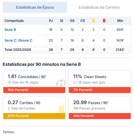
Estatísticas de Época
Estatísticas da Carreira
Competição
PJ
Gl
GS
CS
Min
Serie B
18
0
12
2
2
0
669'
Serie C: Girone C
20
7
14
6
4
0
1474'
Total 2025/2026
38
7
26
8
6
0
2143'
Estatísticas por 90 minutos na Serie B
1.61
11%
Concedidos / 90'
Clean Sheets
12 Gols em 18 Jogos
2 / 18 jogos sem gols
10th Percentil
7th Percentil
0.27
20.99
Cartões / 90
Passes / 90'
2 Total de Cartões
156 Passes gravados
67th Percentil
14th Percentil
Termos :