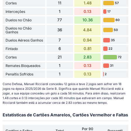
11
1.48
Cortes
57
1
0.13
Interceções
17
77
10.36
Duelos no Chão
60
Duelos no Chão
36
4.84
50
Ganhos
7
0.94
Duelos Aéreos Ganhos
35
6
0.81
Fintado
22
21
2.83
Cortes
72
1
0.13
Remates Bloqueados
31
1
0.13
Penaltis Sofridos
2
Como Defesa, Manuel Ricciardi concedeu 12 golos e teve 2 jogos sem sofrer em 18
jogos na época 2025/2026 da Serie B. Significa que quando Manuel Ricciardi está a
jogar, a sua equipa concedeu um golo a cada 56 minutos. Para além disso, realizaram
1.48 cortes e 0.13 interceções por cada 90 minutos que estiveram em campo. Manuel
Ricciardi também está a acumular cerca de 2.83 cortes ao mesmo tempo.
Estatísticas de Cartões Amarelos, Cartões Vermelhor e Faltas
Por 90
Cartões e Faltas
Total
Percentil