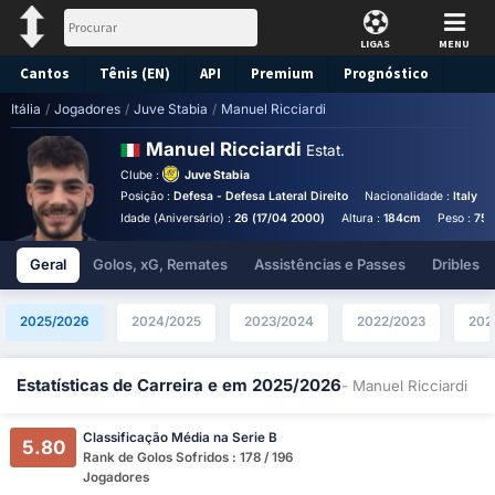
LIGAS
MENU
Cantos
Tênis (EN)
API
Premium
Prognóstico
Itália
/
Jogadores
/
Juve Stabia
/
Manuel Ricciardi
Manuel Ricciardi
Estat.
Clube :
Juve Stabia
Posição :
Defesa - Defesa Lateral Direito
Nacionalidade :
Italy
Idade (Aniversário) :
26 (17/04 2000)
Altura :
184cm
Peso :
75k
Geral
Golos, xG, Remates
Assistências e Passes
Dribles
2025/2026
2024/2025
2023/2024
2022/2023
202
Estatísticas de Carreira e em 2025/2026
- Manuel Ricciardi
Classificação Média na Serie B
5.80
Rank de Golos Sofridos : 178 / 196
Jogadores