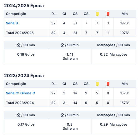
2024/2025 Época
Competição
PJ
Gl
GS
CS
Min
Serie B
32
4
31
7
7
1
1976'
Total 2024/2025
32
4
31
7
7
1
1976'
/ 90 min
/ 90 min
Marcações / 90 min
0.18
Golos
1.41
0.32
Marcações
Sofreram
2023/2024 Época
Competição
PJ
Gl
GS
CS
Min
Serie C: Girone C
22
3
14
9
5
0
1573'
Total 2023/2024
22
3
14
9
5
0
1573'
/ 90 min
/ 90 min
Marcações / 90 min
0.17
Golos
0.8
0.29
Marcações
Sofreram