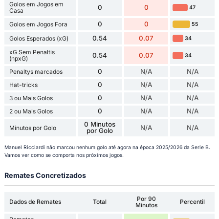
Golos em Jogos em
0
0
47
Casa
0
0
Golos em Jogos Fora
55
0.54
0.07
Golos Esperados (xG)
34
xG Sem Penaltis
0.54
0.07
34
(npxG)
0
N/A
N/A
Penaltys marcados
0
N/A
N/A
Hat-tricks
0
N/A
N/A
3 ou Mais Golos
0
N/A
N/A
2 ou Mais Golos
0 Minutos
N/A
N/A
Minutos por Golo
por Golo
Manuel Ricciardi não marcou nenhum golo até agora na época 2025/2026 da Serie B.
Vamos ver como se comporta nos próximos jogos.
Remates Concretizados
Por 90
Dados de Remates
Total
Percentil
Minutos