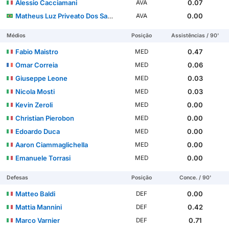
Alessio Cacciamani
0.07
AVA
Matheus Luz Priveato Dos Santos
0.00
AVA
Médios
Posição
Assistências / 90'
Fabio Maistro
0.47
MED
Omar Correia
0.06
MED
Giuseppe Leone
0.03
MED
Nicola Mosti
0.03
MED
Kevin Zeroli
0.00
MED
Christian Pierobon
0.00
MED
Edoardo Duca
0.00
MED
Aaron Ciammaglichella
0.00
MED
Emanuele Torrasi
0.00
MED
Defesas
Posição
Conce. / 90'
Matteo Baldi
0.00
DEF
Mattia Mannini
0.42
DEF
Marco Varnier
0.71
DEF