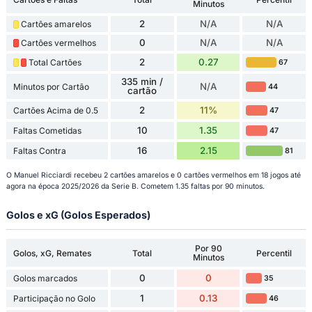
Minutos
2
N/A
N/A
Cartões amarelos
0
N/A
N/A
Cartões vermelhos
2
0.27
Total Cartões
67
335 min /
N/A
Minutos por Cartão
44
cartão
2
11%
Cartões Acima de 0.5
47
10
1.35
Faltas Cometidas
47
16
2.15
Faltas Contra
81
O Manuel Ricciardi recebeu 2 cartões amarelos e 0 cartões vermelhos em 18 jogos até
agora na época 2025/2026 da Serie B. Cometem 1.35 faltas por 90 minutos.
Golos e xG (Golos Esperados)
Por 90
Golos, xG, Remates
Total
Percentil
Minutos
0
0
Golos marcados
35
1
0.13
Participação no Golo
46