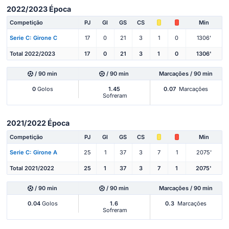
2022/2023 Época
Competição
PJ
Gl
GS
CS
Min
Serie C: Girone C
17
0
21
3
1
0
1306'
Total 2022/2023
17
0
21
3
1
0
1306'
/ 90 min
/ 90 min
Marcações / 90 min
0
Golos
1.45
0.07
Marcações
Sofreram
2021/2022 Época
Competição
PJ
Gl
GS
CS
Min
Serie C: Girone A
25
1
37
3
7
1
2075'
Total 2021/2022
25
1
37
3
7
1
2075'
/ 90 min
/ 90 min
Marcações / 90 min
0.04
Golos
1.6
0.3
Marcações
Sofreram