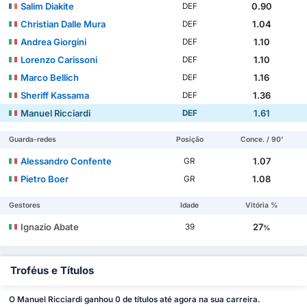
Salim Diakite
0.90
DEF
Christian Dalle Mura
1.04
DEF
Andrea Giorgini
1.10
DEF
Lorenzo Carissoni
1.10
DEF
Marco Bellich
1.16
DEF
Sheriff Kassama
1.36
DEF
Manuel Ricciardi
1.61
DEF
Guarda-redes
Posição
Conce. / 90'
Alessandro Confente
1.07
GR
Pietro Boer
1.08
GR
Gestores
Idade
Vitória %
Ignazio Abate
27
39
%
Troféus e Títulos
O Manuel Ricciardi ganhou 0 de títulos até agora na sua carreira.