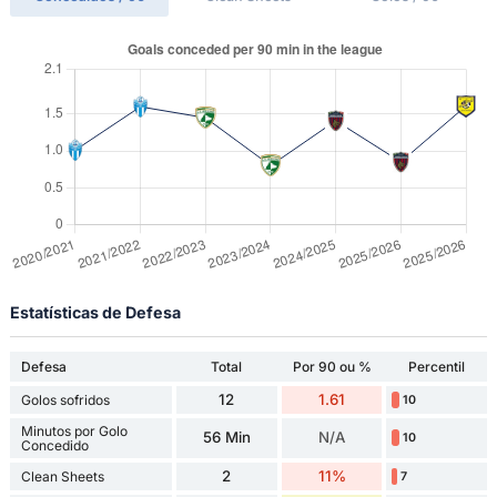
Estatísticas de Defesa
Defesa
Total
Por 90 ou %
Percentil
12
1.61
Golos sofridos
10
Minutos por Golo
56 Min
N/A
10
Concedido
2
11%
Clean Sheets
7