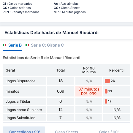
Gl
: Golos marcados
As
: Assistências
GS
: Golos sofridos
CS
: Clean Sheets
PEN
: Penaltys marcados
Min
: Minutos jogados
Estatísticas Detalhadas de Manuel Ricciardi
Serie B
Serie C: Girone C
Estatísticas da Serie B de Manuel Ricciardi
Por 90
Geral
Total
Percentil
Minutos
18
Jogos Disputados
N/A
26
37 minutos
669
minutos
13
por jogo
6
Jogos a Titular
N/A
12
12
N/A
Jogos como Suplente
N/A
7
N/A
Jogos Substituído
N/A
Concedidos / 90'
Clean Sheets
Golos / 90'