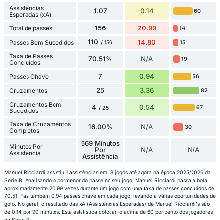
Assistências
1.07
0.14
60
Esperadas (xA)
156
20.99
Total de passes
14
110
14.80
Passes Bem Sucedidos
15
/ 156
Taxa de Passes
70.51%
N/A
19
Concluídos
7
0.94
Passes Chave
56
25
3.36
Cruzamentos
82
Cruzamentos Bem
4
0.54
67
/ 25
Sucedidos
Taxa de Cruzamentos
16.00%
N/A
30
Completos
669 Minutos
Minutos Por
Por
N/A
N/A
Assistência
Assistência
Manuel Ricciardi assistiu 1 assistências em 18 jogos até agora na época 2025/2026 da
Serie B. Analisando o pormenor do passe no seu jogo, Manuel Ricciardi passa a bola
aproximadamente 20.99 vezes durante um jogo com uma taxa de passes concluídos de
70.51. Faz também 0.94 passes chave em cada jogo, levando a várias oportunidades de
golo. No geral, o resultado das xA (Assistências Esperadas) de Manuel Ricciardi's são
de 0.14 por 90 minutos. Esta estatística colocar-o acima de 60 por cento dos jogadores
na Serie B.